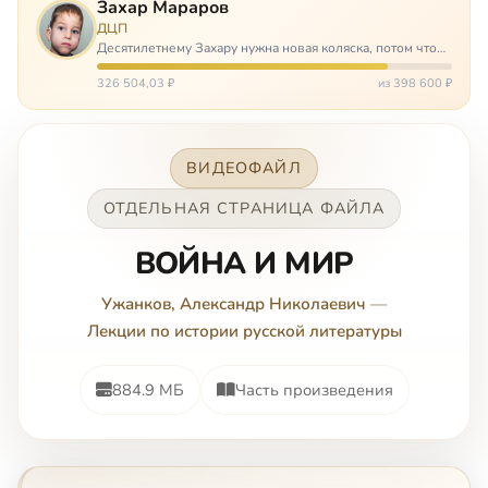
Захар Мараров
ДЦП
Десятилетнему Захару нужна новая коляска, потом что
старая сломалась. А без коляски он не сможет не только
просто выходить из дома, но и продолжать лечение в
326 504,03 ₽
из 398 600 ₽
реабилитационных центр…
ВИДЕОФАЙЛ
ОТДЕЛЬНАЯ СТРАНИЦА ФАЙЛА
ВОЙНА И МИР
Ужанков, Александр Николаевич
—
Лекции по истории русской литературы
884.9 МБ
Часть произведения