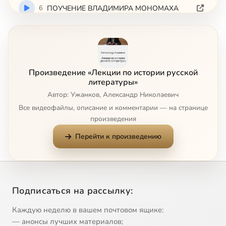
6
ПОУЧЕНИЕ ВЛАДИМИРА МОНОМАХА
7
СЛОВО О ПОЛКУ ИГОРЕВЕ
8
МОЛЕНИЕ ДАНИИЛА ЗАТОЧНИКА
Произведение «Лекции по истории русской
литературы»
9
ПОВЕСТЬ О ЖИТИИ АЛЕКСАНДРА НЕВСКОГО
Автор: Ужанков, Александр Николаевич
Все видеофайлы, описание и комментарии — на странице
10
ТАТАРО-МОНГОЛЬСКОЕ НАШЕСТВИЕ
произведения
Перейти к произведению
11
ЗАДОНЩИНА. СКАЗАНИЕ О МАМАЕВОМ ПОБОИЩЕ
12
ПОВЕСТЬ О РАЗОРЕНИИ РЯЗАНИ БАТЫЕМ. СЛОВО О МЕРКУРИИ СМОЛЕНСКОМ
Подписаться на рассылку:
13
ЖИТИЕ ПРЕПОДОБНОГО СЕРГИЯ РАДОНЕЖСКОГО
Каждую неделю в вашем почтовом ящике:
— анонсы лучших материалов;
14
МОСКВА — III РИМ