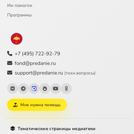
Им помогли
23
ПОВЕСТЬ О ФРОЛЕ СКОБЕЕВЕ
Программы
24
ТРЕДИАКОВСКИЙ В.К. ЛОМОНОСОВ М.В.
25
СУМАРОКОВ АЛЕКСАНДР ПЕТРОВИЧ [1]
+7 (495) 722-92-79
26
СУМАРОКОВ АЛЕКСАНДР ПЕТРОВИЧ [2]
fond@predanie.ru
27
ДЕРЖАВИН ГАВРИИЛ РОМАНОВИЧ
support@predanie.ru
(техн.вопросы)
28
КАРАМЗИН НИКОЛАЙ МИХАЙЛОВИЧ
29
ФОНВИЗИН ДЕНИС ИВАНОВИЧ. НЕДОРОСЛЬ
Мне нужна помощь
30
ПУШКИН АЛЕКСАНДР СЕРГЕЕВИЧ
Тематические страницы медиатеки
31
«БОРИС ГОДУНОВ»