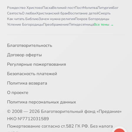
Рождество Христово
Пасха
Великий пост
Пост
Молитва
Литургия
Бог
Святость
О любви
Христианский брак
Воспитание детей
Смерть
32
ЕВГЕНИЙ ОНЕГИН
Как читать Библию
Зачем нужна религия
Покров Богородицы
Успение Богородицы
Преображение
Пятидесятница
Все темы →
33
ЕВГЕНИЙ ОНЕГИН (ПРОДОЛЖЕНИЕ)
Благотворительность
34
КАПИТАНСКАЯ ДОЧКА
Договор оферты
35
ПРАВОСЛАВИЕ И ПУШКИН
Регулярные пожертвования
Безопасность платежей
36
ЛЕРМОНТОВ МИХАИЛ ЮРЬЕВИЧ. НЕУЗНАННЫЙ ПРОРОК
Политика возврата
О проекте
37
ГОГОЛЬ НИКОЛАЙ ВАСИЛЬЕВИЧ
Политика персональных данных
38
ПОРТРЕТ
© 2008 — 2026 Благотворительный фонд «Предание»
НКО №7712031589
39
ПОРТРЕТ (ПРОДОЛЖЕНИЕ)
Пожертвование согласно ст.582 ГК РФ. Без налога