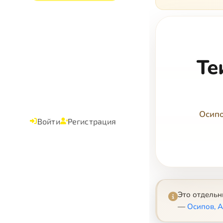
Те
Осипо
Войти
Регистрация
Это отдель
—
Осипов, 