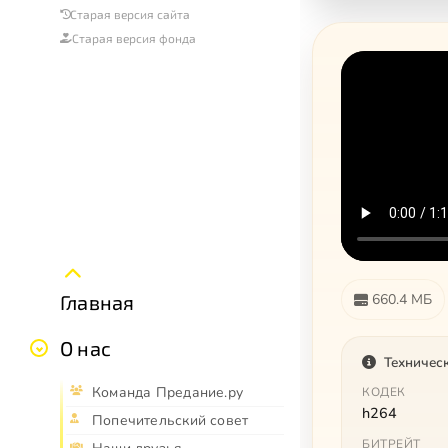
Старая версия сайта
Старая версия фонда
Главная
660.4 МБ
О нас
Техничес
Команда Предание.ру
КОДЕК
h264
Попечительский совет
БИТРЕЙТ