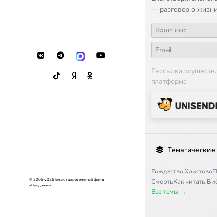
— разговор о жизни
Рассылки осуществ
платформе
Тематические
Рождество Христово
П
© 2005-2026 Благотворительный фонд
Смерть
Как читать Б
«Предание»
Все темы →