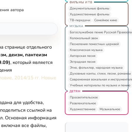
ФИЛЬМЫ И ТВ
Документальные фильмы
ения автора
Художественные фильмы
ТВ-передачи
Семейное кино
МУЗЫКА
Богослужебное пение Русской Правосл
Колокольный звон
Песнопения поместных церквей
на странице отдельного
Классическая музыка
зм, деизм, пантеизм
Авторская песня
.09)
, который является
Эстрадная песня
Этно, фольклор, народная музыка
дения
Духовные канты, стихи, песни, романсы
ловие, 2014/15 гг. Новые
Современная вокальная и инструментал
Учебные материалы по музыке и пению
ДЕТЯМ
Просветительское
здана для удобства,
Развлекательное
Художественное
Музыкальное
 поделиться ссылкой на
л. Основная информация
, включая все файлы,