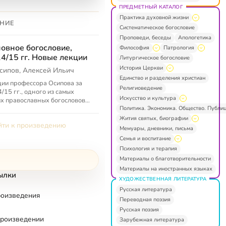
ПРЕДМЕТНЫЙ КАТАЛОГ
Практика духовной жизни
НИЕ
Систематическое богословие
Проповеди, беседы
Апологетика
овное богословие,
Философия
Патрология
4/15 гг. Новые лекции
Литургическое богословие
История Церкви
сипов, Алексей Ильич
Единство и разделения христиан
ии профессора Осипова за
Религиоведение
/15 гг., одного из самых
Искусство и культура
х православных богословов
Политика. Экономика. Общество. Публи
го времени. Как и всегда,
сей Ильич Осипов в своих
Жития святых, биографии
ти к произведению
.
Мемуары, дневники, письма
Семья и воспитание
Психология и терапия
Материалы о благотворительности
Материалы на иностранных языках
ылки
ХУДОЖЕСТВЕННАЯ ЛИТЕРАТУРА
Русская литература
роизведения
Переводная поэзия
Русская поэзия
произведении
Зарубежная литература