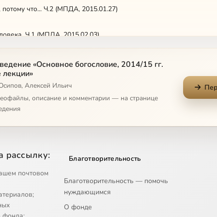
, потому что... Ч.2 (МПДА, 2015.01.27)
овека. Ч.1 (МПДА, 2015.02.03)
овека. Ч.2 (МПДА, 2015.02.03)
ведение «Основное богословие, 2014/15 гг.
 лекции»
 Осипов, Алексей Ильич
ях потустороннего мира. Ч.1 (МПДА, 2015.02.10)
Пер
деофайлы, описание и комментарии — на странице
едения
ях потустороннего мира. Ч.2 (МПДА, 2015.02.10)
ославие даёт человеку Ч.1 (МПДА, 2015.05.12)
а рассылку:
Благотворительность
ославие даёт человеку Ч.2 (МПДА, 2015.05.12)
ашем почтовом
Благотворительность — помочь
нуждающимся
атериалов;
ных
О фонде
 фонда;