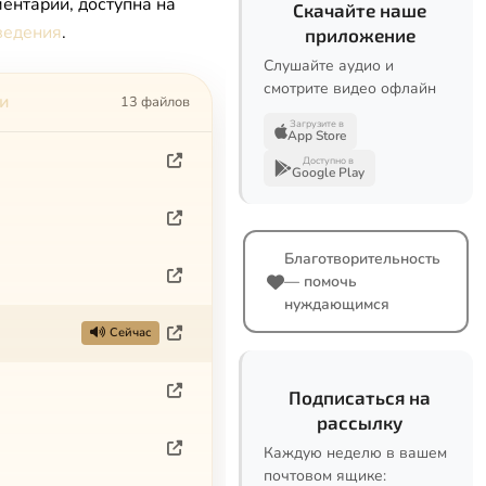
ентарии, доступна на
Скачайте наше
ведения
.
приложение
Слушайте аудио и
смотрите видео офлайн
и
13 файлов
Загрузите в
App Store
Доступно в
Google Play
Благотворительность
— помочь
нуждающимся
Сейчас
Подписаться на
рассылку
Каждую неделю в вашем
почтовом ящике: