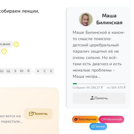
собираем лекции,
Маша
Билинская
Маше Билинской в каком-
то смысле повезло:
исание
детский церебральный
паралич зацепил её не
очень сильно. Но всё-
таки есть диагноз и есть
немалые проблемы –
Ш
Щ
Э
Ю
Я
|
A
C
E
Маша непра…
Собрано 44 286,37 ₽
из 584 470 ₽
Помочь
Помочь
вигается на
Популярное
Избранное
е перестали
Позже