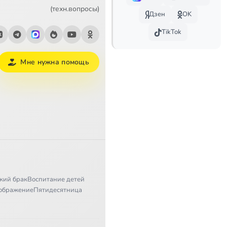
(техн.вопросы)
Дзен
OK
TikTok
Мне нужна помощь
кий брак
Воспитание детей
ображение
Пятидесятница