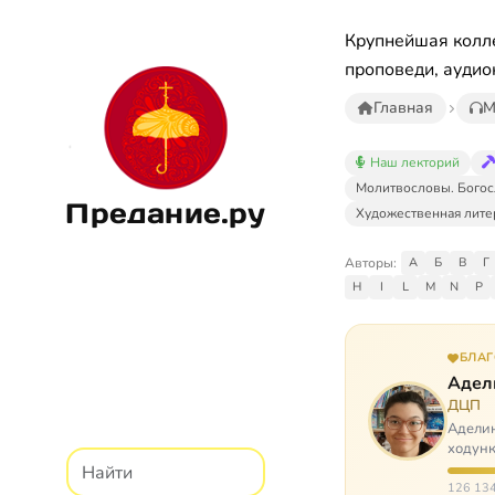
Крупнейшая колле
проповеди, аудио
Главная
М
Наш лекторий
Молитвословы. Богос
Предание.ру
Художественная лите
Авторы:
А
Б
В
Г
H
I
L
M
N
P
БЛА
Адел
ДЦП
Аделин
ходунк
слуша
126 134