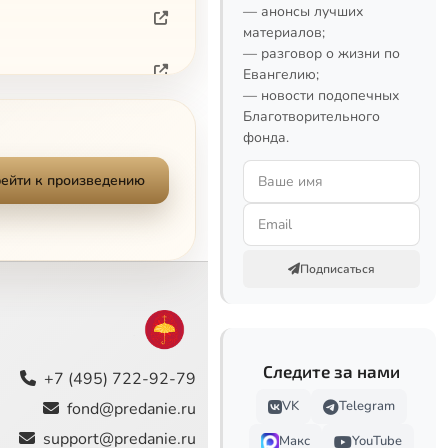
— анонсы лучших
материалов;
— разговор о жизни по
Евангелию;
— новости подопечных
Благотворительного
фонда.
ейти к произведению
Подписаться
Следите за нами
+7 (495) 722-92-79
VK
Telegram
fond@predanie.ru
support@predanie.ru
Макс
YouTube