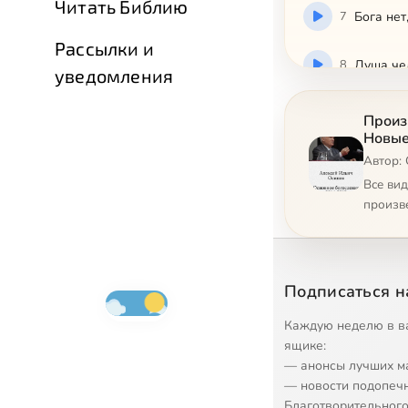
Читать Библию
7
Бога нет
Рассылки и
8
Душа чел
уведомления
9
Душа чел
Произ
Новые
Автор:
10
О явлени
Все ви
произв
11
О явлени
12
Что Прав
Подписаться н
13
Что Прав
Каждую неделю в в
ящике:
— анонсы лучших м
— новости подопеч
Благотворительного