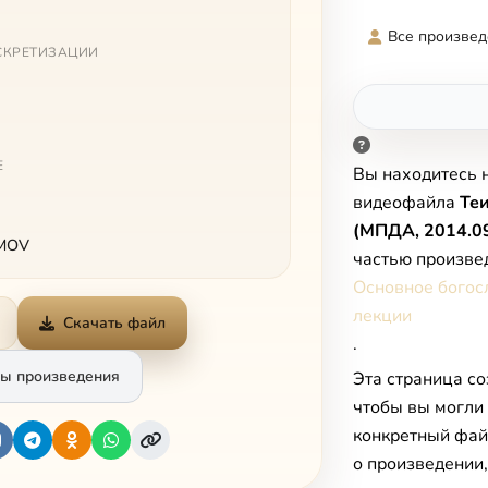
Все произвед
СКРЕТИЗАЦИИ
Е
Вы находитесь 
видеофайла
Теи
(МПДА, 2014.09
 MOV
частью произве
Основное богос
лекции
Скачать файл
.
ы произведения
Эта страница со
чтобы вы могли
конкретный фай
о произведении