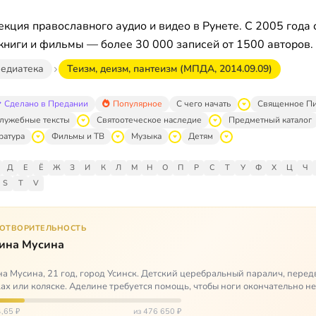
кция православного аудио и видео в Рунете. С 2005 года 
книги и фильмы — более 30 000 записей от 1500 авторов.
едиатека
Теизм, деизм, пантеизм (МПДА, 2014.09.09)
Сделано в Предании
Популярное
С чего начать
Священное П
лужебные тексты
Святоотеческое наследие
Предметный каталог
ратура
Фильмы и ТВ
Музыка
Детям
Д
Е
Ё
Ж
З
И
К
Л
М
Н
О
П
Р
С
Т
У
Ф
Х
Ц
Ч
S
T
V
ГОТВОРИТЕЛЬНОСТЬ
ина Мусина
а Мусина, 21 год, город Усинск. Детский церебральный паралич, перед
ах или коляске. Аделине требуется помощь, чтобы ноги окончательно н
ться…
,65 ₽
из 476 650 ₽