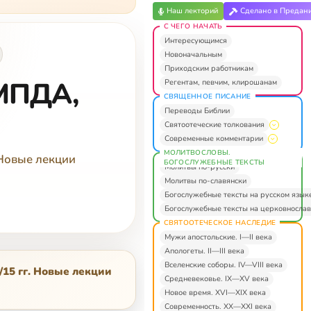
Наш лекторий
Сделано в Предан
С ЧЕГО НАЧАТЬ
Интересующимся
Новоначальным
Приходским работникам
(МПДА,
Регентам, певчим, клирошанам
СВЯЩЕННОЕ ПИСАНИЕ
Переводы Библии
Святоотеческие толкования
Современные комментарии
МОЛИТВОСЛОВЫ.
 Новые лекции
БОГОСЛУЖЕБНЫЕ ТЕКСТЫ
Молитвы по-русски
Молитвы по-славянски
Богослужебные тексты на русском язык
Богослужебные тексты на церковнослав
СВЯТООТЕЧЕСКОЕ НАСЛЕДИЕ
Мужи апостольские. I—II века
Апологеты. II—III века
Вселенские соборы. IV—VIII века
/15 гг. Новые лекции
Средневековье. IX—XV века
Новое время. XVI—XIX века
Современность. XX—XXI века