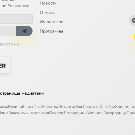
Новости
 по Евангелию.
Отчёты
Им помогли
Программы
ляются на
 страницы медиатеки
асха
Великий пост
Пост
Молитва
Литургия
Бог
Святость
О любви
Христианс
иблию
Зачем нужна религия
Покров Богородицы
Успение Богородицы
Пре