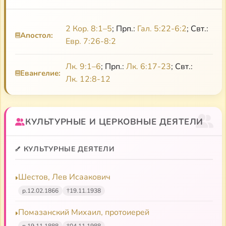
рвется к божественному».
О нем:
2 Кор. 8:1–5
; Прп.:
Гал. 5:22-6:2
; Свт.:
Апостол:
Евр. 7:26-8:2
Зеньковский
Н. О. Лосский
Лекция Пименова
Левицкий
Рябов
Лк. 9:1–6
; Прп.:
Лк. 6:17-23
; Свт.:
Евангелие:
Лк. 12:8-12
КУЛЬТУРНЫЕ И ЦЕРКОВНЫЕ ДЕЯТЕЛИ
КУЛЬТУРНЫЕ ДЕЯТЕЛИ
Шестов, Лев Исаакович
р.
12.02.1866
†
19.11.1938
Помазанский Михаил, протоиерей
р.
19.11.1888
†
04.11.1988