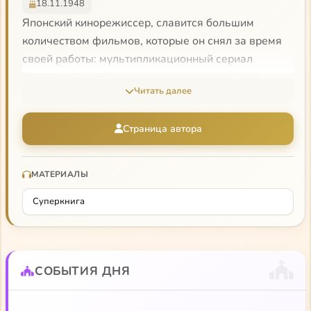
18.11.1948
Японский кинорежиссер, славится большим
количеством фильмов, которые он снял за время
своей работы: мультипликационный сериал
«Суперкнига» (аниме), полнометражные
Читать далее
мультипликационные фильмы «Дюймовочка»,
«Синдбад», «Алладин» и др.
Страница автора
МАТЕРИАЛЫ
Суперкнига
СОБЫТИЯ ДНЯ