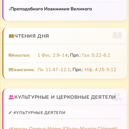
и основательные материалы по галльскому
Преподобного Иоанникия Великого
христианству и свт. Григорию, в частности в книге
Роуза
Vita Patrum
Григорий Турский, святитель
ЧТЕНИЯ ДНЯ
Vita Patrum (Житие Отцов)
1 Фес. 2:9–14
; Прп.:
Гал. 5:22-6:2
Апостол:
Творения
Лк. 11:47–12:1
; Прп.:
Мф. 4:25-5:12
Евангелие:
КУЛЬТУРНЫЕ И ЦЕРКОВНЫЕ ДЕЯТЕЛИ
КУЛЬТУРНЫЕ ДЕЯТЕЛИ
Клеман, Оливье-Морис (Olivier-Maurice Clément)