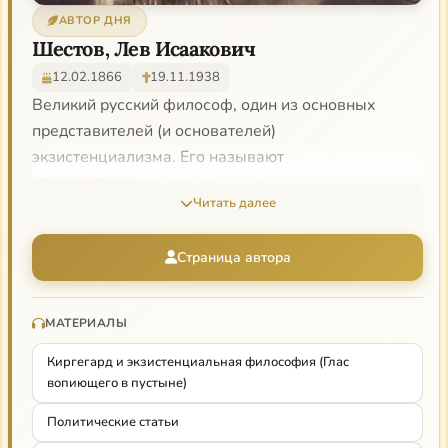
АВТОР ДНЯ
Шестов, Лев Исаакович
12.02.1866
19.11.1938
Великий русский философ, один из основных
представителей (и основателей)
экзистенциализма. Его называют
«антифилософом»: главной стремлением Шестова
Читать далее
было вырваться из пут сознания, считающее, что
оно — основание мира, из схем и абстракций
Страница автора
разума, закрывающих реальность. Борьба с
«самоочевидностями» — очевидностью смерти,
страдания, того, что мир навязывает человеку. Для
МАТЕРИАЛЫ
него они воплощались в рационализме и
Киргегард и экзистенциальная философия (Глас
гуманистической морали. Он не мог идти по
вопиющего в пустыне)
основной магистрали философии, чтобы снова не
впутаться в дискурс мира сего: он выбирает формы
Политические статьи
афоризма и комментария. Главное для Шестова —