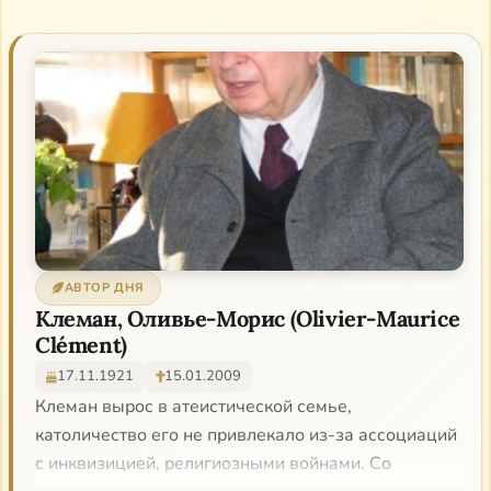
АВТОР ДНЯ
Клеман, Оливье-Морис (Olivier-Maurice
Clément)
17.11.1921
15.01.2009
Клеман вырос в атеистической семье,
католичество его не привлекало из-за ассоциаций
с инквизицией, религиозными войнами. Со