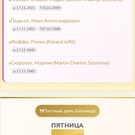
р.
17.11.1921
†
15.01.2009
Пырьев, Иван Александрович
р.
17.11.1901
†
07.02.1968
Жоффе, Ролан (Roland Joffé)
р.
17.11.1945
Скорсезе, Мартин (Martin Charles Scorsese)
р.
17.11.1942
Постный день (пятница)
ПЯТНИЦА