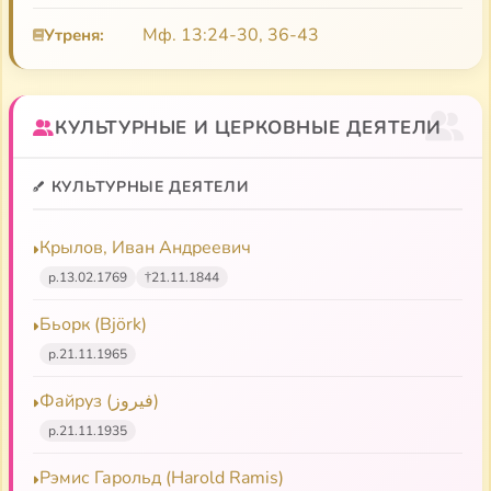
под его редакцией.
Мф. 13:24-30, 36-43
Утреня:
Феофан (Адаменко), священномученик
Требник на русском языке
КУЛЬТУРНЫЕ И ЦЕРКОВНЫЕ ДЕЯТЕЛИ
Богослужебный сборник
КУЛЬТУРНЫЕ ДЕЯТЕЛИ
Крылов, Иван Андреевич
р.
13.02.1769
†
21.11.1844
Бьорк (Björk)
р.
21.11.1965
Файруз (فيروز)
р.
21.11.1935
Рэмис Гарольд (Harold Ramis)