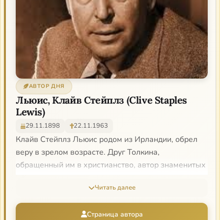
АВТОР ДНЯ
Льюис, Клайв Стейплз (Clive Staples
Lewis)
29.11.1898
22.11.1963
Клайв Стейплз Льюис родом из Ирландии, обрел
веру в зрелом возрасте. Друг Толкина,
обращенный им в христианство, автор знаменитых
«Хроник Нарнии» — классики фэнтезийной
Читать далее
литературы и, возможно, лучшего христианского
катехизиса. К ним примыкает «космическая
Страница автора
трилогия» — схожего с «Хрониками» произведения,