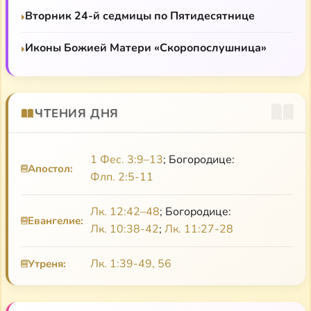
Вторник 24-й седмицы по Пятидесятнице
Лекция Трауберг о Льюисе
Аудиостатья Трауберг
Иконы Божией Матери «Скоропослушница»
П. Крифт «Критическое эссе»
Д. Бинхам «Клайв Льюис и его сказки»
ЧТЕНИЯ ДНЯ
Художесвенный фильм «Страна теней»
Лекция Т. Супрун о Льюисе
1 Фес. 3:9–13
; Богородице:
Апостол:
Флп. 2:5-11
Передача из «Библейского сюжета»
Лекции С. Шешуновой «Толкин и Льюис. Братские
Лк. 12:42–48
; Богородице:
Евангелие:
миры»
Лк. 10:38-42
;
Лк. 11:27-28
Документальный фильм «История К. С. Льюиса»
Лк. 1:39-49, 56
Утреня:
М. Штейман «Инклинги: рождение фэнтези и
другие чудеса»