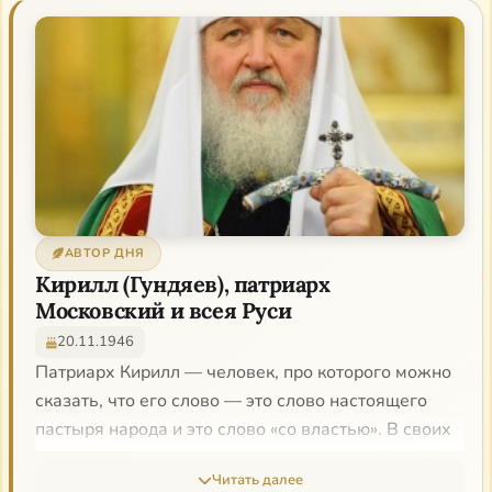
АВТОР ДНЯ
Кирилл (Гундяев), патриарх
Московский и всея Руси
20.11.1946
Патриарх Кирилл — человек, про которого можно
сказать, что его слово — это слово настоящего
пастыря народа и это слово «со властью». В своих
проповедях он касается трудных богословских тем
Читать далее
так, что становится понятно: вопросы веры им