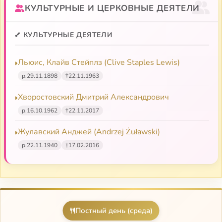
КУЛЬТУРНЫЕ И ЦЕРКОВНЫЕ ДЕЯТЕЛИ
М. Штейнман «Перелетный кабак»: виртуальная
экскурсия по оксфордским пабам»
КУЛЬТУРНЫЕ ДЕЯТЕЛИ
М. Штейнман ««Остросюжетный философский
роман»? К. С. Льюис и психоанализ»
Льюис, Клайв Стейплз (Clive Staples Lewis)
Д. Самсонов «Клайв С. Льюис: зачем мы
р.
29.11.1898
†
22.11.1963
страдаем?»
Хворостовский Дмитрий Александрович
р.
16.10.1962
†
22.11.2017
Жулавский Анджей (Andrzej Żuławski)
р.
22.11.1940
†
17.02.2016
Постный день (среда)