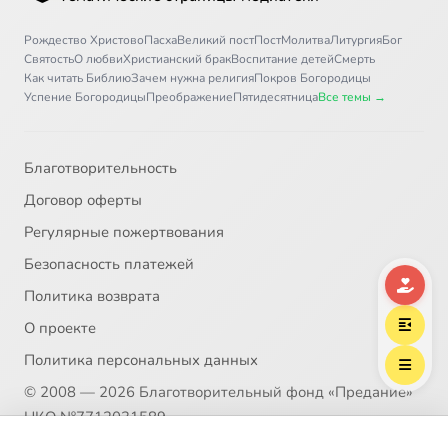
Рождество Христово
Пасха
Великий пост
Пост
Молитва
Литургия
Бог
Святость
О любви
Христианский брак
Воспитание детей
Смерть
Как читать Библию
Зачем нужна религия
Покров Богородицы
Успение Богородицы
Преображение
Пятидесятница
Все темы →
Благотворительность
Договор оферты
Регулярные пожертвования
Безопасность платежей
Политика возврата
О проекте
Политика персональных данных
© 2008 — 2026 Благотворительный фонд «Предание»
НКО №7712031589
Выберите трек
Пожертвование согласно ст.582 ГК РФ. Без налога