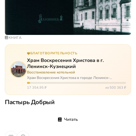
КНИГА
БЛАГОТВОРИТЕЛЬНОСТЬ
Храм Воскресения Христова в г.
Ленинск-Кузнецкий
Восстановление котельной
Храм Воскресения Христова в городе Ленинск-
Кузнецкий в Кемеровской области – совсем новый, он
открылся всего 20 назад. И сейчас храм может вообще
17 354,95 ₽
из 500 363 ₽
закрыться. Потому что это Сибирь,…
Пастырь Добрый
Читать