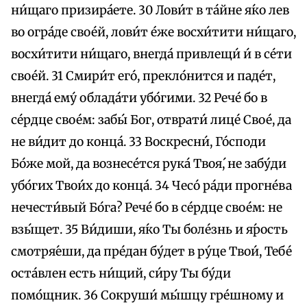
ни́щаго призира́ете. 30 Лови́т в та́йне я́ко лев
во огра́де свое́й, лови́т éже восхи́тити ни́щаго,
восхи́тити ни́щаго, внегда́ привлещи́ и́ в се́ти
свое́й. 31 Смири́т eго́, прекло́нится и паде́т,
внегда́ eму́ облада́ти убо́гими. 32 Рече́ бо в
се́рдце свое́м: забы́ Бог, отврати́ лице́ Свое́, да
не ви́дит до конца́. 33 Воскресни́, Го́споди
Бо́же мой, да вознесе́тся рука́ Твоя́, не забу́ди
убо́гих Твои́х до конца́. 34 Чесо́ ра́ди прогне́ва
нечести́вый Бо́га? Рече́ бо в се́рдце свое́м: не
взы́щет. 35 Ви́диши, я́ко Ты боле́знь и я́рость
смотря́еши, да пре́дан бу́дет в ру́це Твои́, Тебе́
оста́влен eсть ни́щий, си́ру Ты бу́ди
помо́щник. 36 Сокруши́ мы́шцу гре́шному и