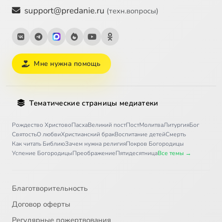
support@predanie.ru
(техн.вопросы)
Мне нужна помощь
Тематические страницы медиатеки
Рождество Христово
Пасха
Великий пост
Пост
Молитва
Литургия
Бог
Святость
О любви
Христианский брак
Воспитание детей
Смерть
Как читать Библию
Зачем нужна религия
Покров Богородицы
Успение Богородицы
Преображение
Пятидесятница
Все темы →
Благотворительность
Договор оферты
Регулярные пожертвования