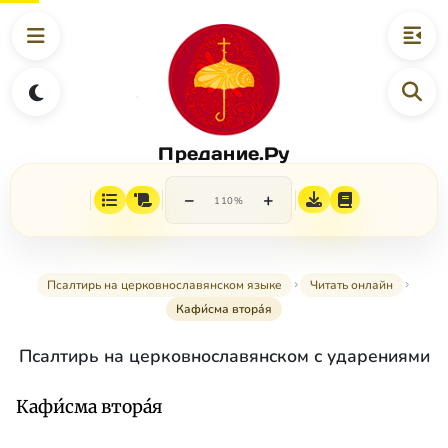
Предание.Ру
−
+
110%
Псалтирь на церковнославянском языке
Читать онлайн
Кафи́сма втора́я
Псалтирь на церковнославянском с ударениями
Кафи́сма втора́я