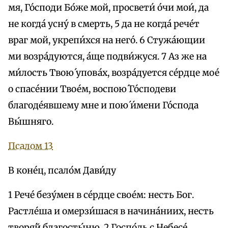
мя, Го́споди Бо́же мой, просвети́ óчи мои́, да
не когда́ усну́ в смерть, 5 да не когда́ рече́т
враг мой, укрепи́хся на него́. 6 Стужа́ющии
ми возра́дуются, а́ще подви́жуся. 7 Аз же на
ми́лость Твою́ упова́х, возра́дуется се́рдце мое́
о спасе́нии Твое́м, воспою́ Го́сподеви
благоде́явшему мне и пою́ и́мени Го́спода
Вы́шняго.
Псалом 13
В коне́ц, псало́м Дави́ду
1 Рече́ безу́мен в се́рдце свое́м: несть Бог.
Растле́ша и омерзи́шася в начина́ниих, несть
творя́й благосты́ню. 2 Госпо́дь с Небесе́