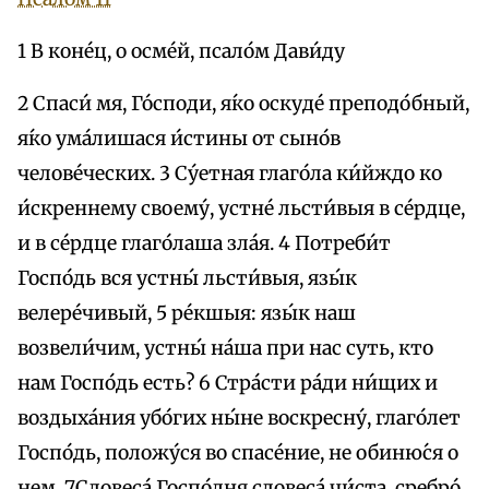
1 В коне́ц, о осме́й, псало́м Дави́ду
2 Спаси́ мя, Го́споди, я́ко оскуде́ преподо́бный,
я́ко ума́лишася и́стины от сыно́в
челове́ческих. 3 Су́eтная глаго́ла ки́йждо ко
и́скреннему своему́, устне́ льсти́выя в се́рдце,
и в се́рдце глаго́лаша зла́я. 4 Потреби́т
Госпо́дь вся устны́ льсти́выя, язы́к
велере́чивый, 5 ре́кшыя: язы́к наш
возвели́чим, устны́ на́ша при нас суть, кто
нам Госпо́дь eсть? 6 Стра́сти ра́ди ни́щих и
воздыха́ния убо́гих ны́не воскресну́, глаго́лет
Госпо́дь, положу́ся во спасе́ние, не обиню́ся о
нем. 7Словеса́ Госпо́дня словеса́ чи́ста, сребро́