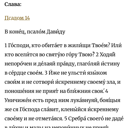
Слава:
Псалом 14
В коне́ц, псало́м Дави́ду
1 Го́споди, кто обита́ет в жили́щи Твое́м? Или́
кто всели́тся во святу́ю го́ру Твою́? 2 Ходя́й
непоро́чен и де́лаяй пра́вду, глаго́ляй и́стину
в се́рдце свое́м. 3 И́же не ульсти́ язы́ком
свои́м и не сотвори́ и́скреннему своему́ зла, и
поноше́ния не прия́т на бли́жния своя́. 4
Уничиже́н eсть пред ним лука́внуяй, боя́щыя
же ся Го́спода сла́вит, клены́йся и́скреннему
свое́му и не отмета́яся. 5 Сребра́ своего́ не даде́
в ли́хву и мзды на непови́нных не прия́т.