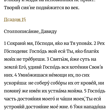
Творя́й сия́ не подви́жится во век.
Псалом 15
Столпописа́ние, Давиду
1 Сохрани́ мя, Го́споди, я́ко на Тя упова́х. 2 Рех
Го́сподеви: Госпо́дь мой eси́ Ты, я́ко благи́х
мои́х не тре́буеши. 3 Святы́м, и́же суть на
земли́ Его́, удиви́ Госпо́дь вся хоте́ния Своя́ в
них. 4 Умно́жишася не́мощи их, по сих
ускори́ша: не соберу́ собо́ры их от крове́й, ни
помяну́ же име́н их устна́ма мои́ма. 5 Госпо́дь
часть достоя́ния моего́ и ча́ши моея́, Ты eси́
устроя́яй достоя́ние мое́ мне. 6 У́жя нападо́ша