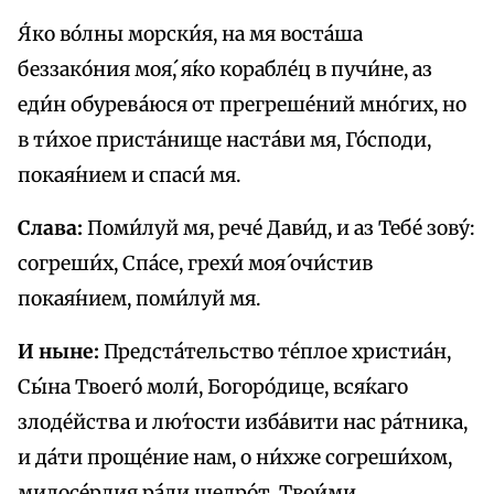
Я́ко во́лны морски́я, на мя воста́ша
беззако́ния моя́, я́ко корабле́ц в пучи́не, аз
еди́н обурева́юся от прегреше́ний мно́гих, но
в ти́хое приста́нище наста́ви мя, Го́споди,
покая́нием и спаси́ мя.
Слава:
Поми́луй мя, рече́ Дави́д, и аз Тебе́ зову́:
согреши́х, Спа́се, грехи́ моя́ очи́стив
покая́нием, поми́луй мя.
И ныне:
Предста́тельство те́плое христиа́н,
Сы́на Твоего́ моли́, Богоро́дице, вся́каго
злоде́йства и лю́тости изба́вити нас ра́тника,
и да́ти проще́ние нам, о ни́хже согреши́хом,
милосе́рдия ра́ди щедро́т, Твои́ми