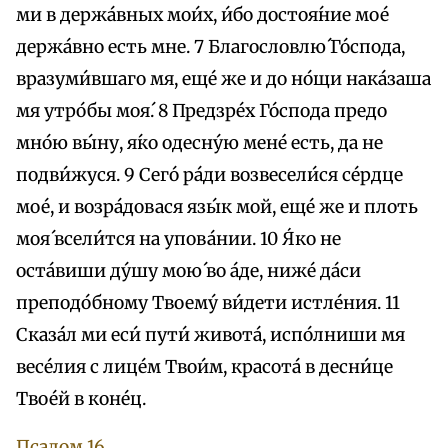
ми в держа́вных мои́х, и́бо достоя́ние мое́
держа́вно eсть мне. 7 Благословлю́ Го́спода,
вразуми́вшаго мя, eще́ же и до но́щи нака́заша
мя утро́бы моя́. 8 Предзре́х Го́спода предо
мно́ю вы́ну, я́ко одесну́ю менé eсть, да не
подви́жуся. 9 Сего́ ра́ди возвесели́ся се́рдце
мое́, и возра́довася язы́к мой, eще́ же и плоть
моя́ всели́тся на упова́нии. 10 Я́ко не
оста́виши ду́шу мою́ во а́де, ниже́ да́си
преподо́бному Твоему́ ви́дети истле́ния. 11
Сказа́л ми eси́ пути́ живота́, испо́лниши мя
весе́лия с лице́м Твои́м, красота́ в десни́це
Твое́й в коне́ц.
Псалом 16