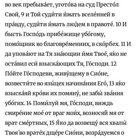
во век пребыва́ет, угото́ва на суд Престо́л
Свой, 9 и Той суди́ти и́мать вселе́нней в
пра́вду, суди́ти и́мать лю́дем в правоте́. 10 И
бысть Госпо́дь прибе́жище убо́гому,
помо́щник во благовре́мениих, в ско́рбех. 11 И
да упова́ют на Тя зна́ющии и́мя Твое́, я́ко не
оста́вил eси́ взыска́ющих Тя, Го́споди. 12
По́йте Го́сподеви, живу́щему в Сио́не,
возвести́те во язы́цех начина́ния Его́, 13 я́ко
взыска́яй кро́ви их помяну́, не забы́ зва́ния
убо́гих. 14 Поми́луй мя, Го́споди, виждь
смире́ние мое́ от враг мои́х, вознося́й мя от
врат сме́ртных, 15 Я́ко да возвещу́ вся хвалы́
Твоя́ во врате́х дще́ре Сио́ни, возра́дуемся о