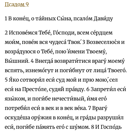
Псалом 9
1 В коне́ц, о та́йных Сы́на, псало́м Дави́ду
2 Испове́мся Тебе́, Го́споди, всем се́рдцем
мои́м, пове́м вся чудеса́ Твоя́. 3 Возвеселю́ся и
возра́дуюся о Тебе́, пою́ и́мени Твоему́,
Вы́шний. 4 Внегда́ возврати́тися врагу́ моему́
вспять, изнемо́гут и поги́бнут от лица́ Твоего́.
5 Я́ко сотвори́л eси́ суд мой и прю мою́, сел
eси́ на Престо́ле, судя́й пра́вду. 6 Запрети́л eси́
язы́ком, и поги́бе нечести́вый, и́мя eго́
потреби́л eси́ в век и в век ве́ка. 7 Врагу́
оскуде́ша oру́жия в коне́ц, и гра́ды разруши́л
eси́, поги́бе па́мять eго́ с шу́мом. 8 И Госпо́дь