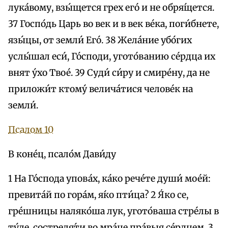
лука́вому, взы́щется грех eго́ и не обря́щется.
37 Госпо́дь Царь во век и в век ве́ка, поги́бнете,
язы́цы, от земли́ Его́. 38 Жела́ние убо́гих
услы́шал eси́, Го́споди, угото́ванию се́рдца их
внят у́хо Твое́. 39 Суди́ си́ру и смире́ну, да не
приложи́т ктому́ велича́тися челове́к на
земли́.
Псалом 10
В коне́ц, псало́м Дави́ду
1 На Го́спода упова́х, ка́ко рече́те души́ мое́й:
превита́й по гора́м, я́ко пти́ца? 2 Я́ко се,
гре́шницы наляко́ша лук, угото́ваша стре́лы в
ту́ле, состреля́ти во мра́це пра́выя се́рдцем. 3