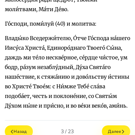
моли́твами, Ма́ти Де́во.
Го́споди, поми́луй (40) и молитва:
Влады́ко Вседержи́телю, О́тче Го́спода на́шего
Иису́са Христа́, Единоро́днаго Твоего́ Сы́на,
даждь ми те́ло нескве́рное, се́рдце чи́стое, ум
бодр, ра́зум незаблу́дный, Ду́ха Свята́го
наше́ствие, к стяжа́нию и дово́льству и́стины
во Христе́ Твое́м: с Ни́мже Тебе́ сла́ва
подоба́ет, честь и поклоне́ние, со Святы́м
Ду́хом ны́не и при́сно, и во ве́ки веко́в, ами́нь.
3 / 23
Назад
Далее