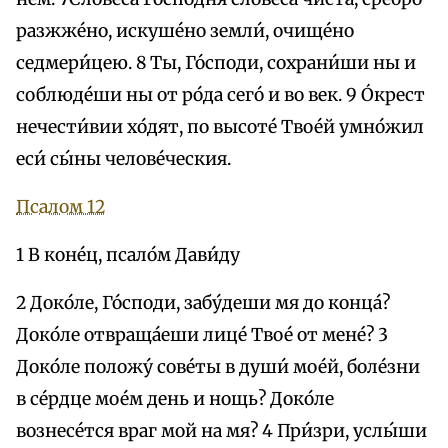
разжже́но, искуше́но земли́, очище́но
седмери́цею. 8 Ты, Го́споди, сохрани́ши ны и
соблюде́ши ны от ро́да сего́ и во век. 9 О́крест
нечести́вии хо́дят, по высоте́ Твое́й умно́жил
eси́ сы́ны челове́чeския.
Псалом 12
1 В коне́ц, псало́м Дави́ду
2 Доко́ле, Го́споди, забу́деши мя до конца́?
Доко́ле отвраща́еши лице́ Твое́ от менé? 3
Доко́ле положу́ сове́ты в души́ мое́й, боле́зни
в се́рдце мое́м день и нощь? Доко́ле
вознесе́тся враг мой на мя? 4 При́зри, услы́ши