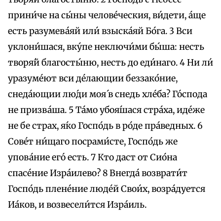
прини́че на сы́ны челове́чeския, ви́дети, а́ще
eсть разумева́яй или́ взыска́яй Бо́га. 3 Вси
уклони́шася, вку́пе неключи́ми бы́ша: несть
творя́й благосты́ню, несть до eди́наго. 4 Ни ли́
уразуме́ют вси де́лающии беззако́ние,
снеда́ющии лю́ди моя́ в снедь хле́ба? Го́спода
не призва́ша. 5 Та́мо убоя́шася стра́ха, иде́же
не бе страх, я́ко Госпо́дь в ро́де пра́ведных. 6
Сове́т ни́щаго посрами́сте, Госпо́дь же
упова́ние eго́ eсть. 7 Кто даст от Сио́на
спасе́ние Изра́илево? 8 Внегда́ возврати́т
Госпо́дь плене́ние люде́й Свои́х, возра́дуется
Иа́ков, и возвесели́тся Изра́иль.