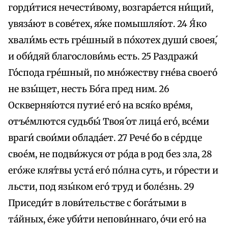
горди́тися нечести́вому, возгара́ется ни́щий,
увяза́ют в сове́тех, я́же помышля́ют. 24 Я́ко
хвали́мь eсть гре́шный в по́хотех души́ своея́,
и оби́дяй благослови́мь eсть. 25 Раздражи́
Го́спода гре́шный, по мно́жеству гне́ва своего́
не взы́щет, несть Бо́га пред ним. 26
Оскверня́ются путие́ eго́ на вся́ко вре́мя,
отъе́млются судьбы́ Твоя́ от лица́ eго́, все́ми
враги́ свои́ми облада́ет. 27 Рече́ бо в се́рдце
свое́м, не подви́жуся от ро́да в род без зла, 28
eго́же кля́твы уста́ eго́ по́лна суть, и го́рести и
льсти, под язы́ком eго́ труд и боле́знь. 29
Приседи́т в лови́тельстве с бога́тыми в
та́йных, éже уби́ти непови́ннаго, óчи eго́ на