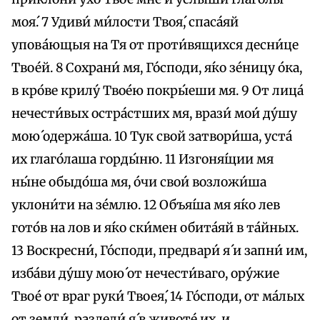
моя́. 7 Удиви́ ми́лости Твоя́, спаса́яй
упова́ющыя на Тя от проти́вящихся десни́це
Твое́й. 8 Сохрани́ мя, Го́споди, я́ко зе́ницу óка,
в кро́ве крилу́ Твоéю покры́еши мя. 9 От лица́
нечести́вых остра́стших мя, врази́ мои́ ду́шу
мою́ одержа́ша. 10 Тук свой затвори́ша, уста́
их глаго́лаша горды́ню. 11 Изгоня́щии мя
ны́не обыдо́ша мя, óчи свои́ возложи́ша
уклони́ти на зе́млю. 12 Объя́ша мя я́ко лев
гото́в на лов и я́ко ски́мен обита́яй в та́йных.
13 Воскресни́, Го́споди, предвари́ я́ и запни́ им,
изба́ви ду́шу мою́ от нечести́ваго, oру́жие
Твое́ от враг руки́ Твоея́, 14 Го́споди, от ма́лых
от земли́, раздели́ я́ в животе́ их, и