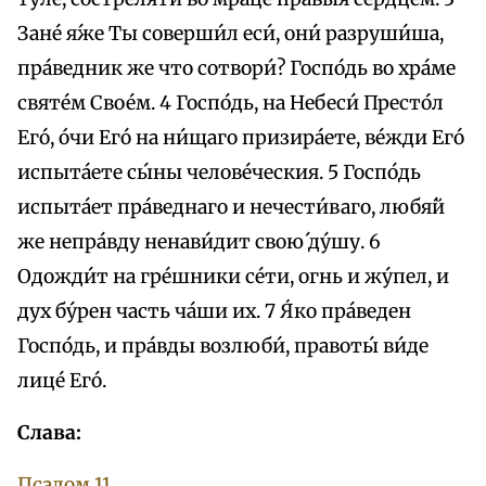
Зане́ я́же Ты соверши́л eси́, oни́ разруши́ша,
пра́ведник же что сотвори́? Госпо́дь во хра́ме
святе́м Свое́м. 4 Госпо́дь, на Небеси́ Престо́л
Его́, óчи Его́ на ни́щаго призира́ете, ве́жди Его́
испыта́ете сы́ны челове́чeския. 5 Госпо́дь
испыта́ет пра́веднаго и нечести́ваго, любя́й
же непра́вду ненави́дит свою́ ду́шу. 6
Одожди́т на гре́шники се́ти, oгнь и жу́пел, и
дух бу́рен часть ча́ши их. 7 Я́ко пра́веден
Госпо́дь, и пра́вды возлюби́, правоты́ ви́де
лице́ Его́.
Слава:
Псалом 11