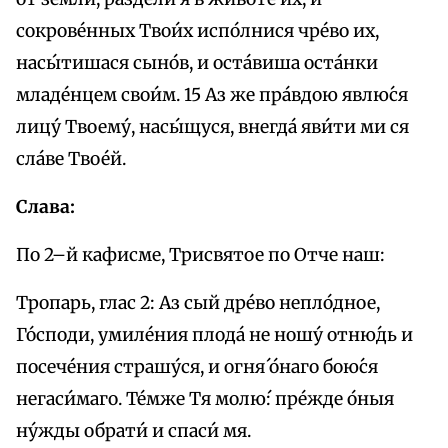
сокрове́нных Твои́х испо́лнися чре́во их,
насы́тишася сыно́в, и оста́виша оста́нки
младе́нцeм свои́м. 15 Аз же пра́вдою явлю́ся
лицу́ Твоему́, насы́щуся, внегда́ яви́ти ми ся
сла́ве Твое́й.
Слава:
По 2–й кафисме, Трисвятое по Отче наш:
Тропарь, глас 2: Аз сый дре́во непло́дное,
Го́споди, умиле́ния плода́ не ношу́ отню́дь и
посече́ния страшу́ся, и огня́ о́наго бою́ся
негаси́маго. Те́мже Тя молю́: пре́жде о́ныя
ну́жды обрати́ и спаси́ мя.