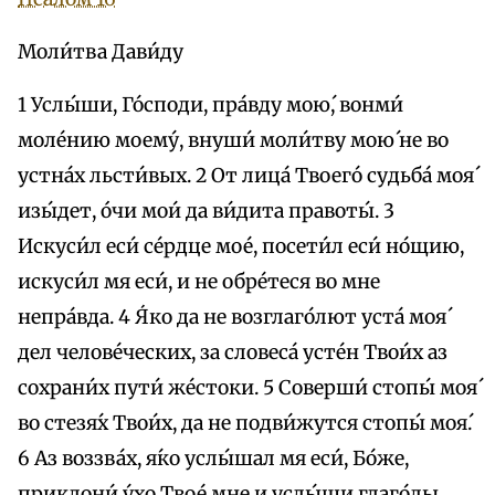
Моли́тва Дави́ду
1 Услы́ши, Го́споди, пра́вду мою́, вонми́
моле́нию моему́, внуши́ моли́тву мою́ не во
устна́х льсти́вых. 2 От лица́ Твоего́ судьба́ моя́
изы́дет, óчи мои́ да ви́дита правоты́. 3
Искуси́л eси́ се́рдце мое́, посети́л eси́ но́щию,
искуси́л мя eси́, и не обре́теся во мне
непра́вда. 4 Я́ко да не возглаго́лют уста́ моя́
дел челове́ческих, за словеса́ усте́н Твои́х аз
сохрани́х пути́ же́стоки. 5 Соверши́ стопы́ моя́
во стезя́х Твои́х, да не подви́жутся стопы́ моя́.
6 Аз воззва́х, я́ко услы́шал мя eси́, Бо́же,
приклони́ у́хо Твое́ мне и услы́ши глаго́лы