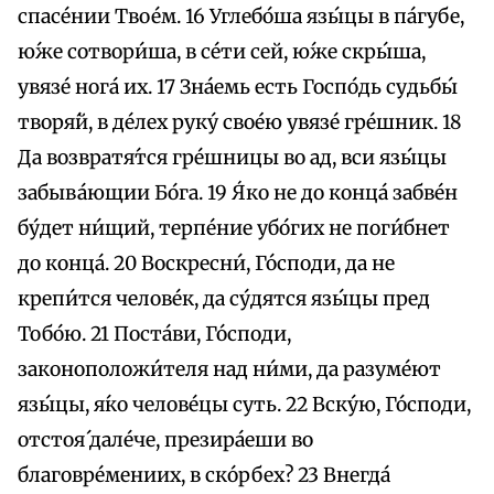
спасе́нии Твое́м. 16 Углебо́ша язы́цы в па́губе,
ю́же сотвори́ша, в се́ти сей, ю́же скры́ша,
увязе́ нога́ их. 17 Зна́емь eсть Госпо́дь судьбы́
творя́й, в де́лех руку́ своéю увязе́ гре́шник. 18
Да возвратя́тся гре́шницы во ад, вси язы́цы
забыва́ющии Бо́га. 19 Я́ко не до конца́ забве́н
бу́дет ни́щий, терпе́ние убо́гих не поги́бнет
до конца́. 20 Воскресни́, Го́споди, да не
крепи́тся челове́к, да су́дятся язы́цы пред
Тобо́ю. 21 Поста́ви, Го́споди,
законоположи́теля над ни́ми, да разуме́ют
язы́цы, я́ко челове́цы суть. 22 Вску́ю, Го́споди,
отстоя́ дале́че, презира́еши во
благовре́мениих, в ско́рбех? 23 Внегда́