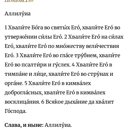
Аллилу́иа
1 Хвали́те Бо́га во святы́х Его́, хвали́те Его́ во
утверже́нии си́лы Его́. 2 Хвали́те Его́ на си́лах
Его́, хвали́те Его́ по мно́жеству вели́чествия
Его́. 3 Хвали́те Его́ во гла́се тру́бнем, хвали́те
Его́ во псалти́ри и гу́слех. 4 Хвали́те Его́ в
тимпа́не и ли́це, хвали́те Его́ во стру́нах и
орга́не. 5 Хвали́те Его́ в кимва́лех
доброгла́сных, хвали́те Его́ в кимва́лех
восклица́ния. 6 Вся́кое дыха́ние да хва́лит
Го́спода.
Слава, и ныне:
Аллилу́иа.