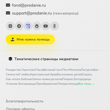
fond@predanie.ru
support@predanie.ru
(техн.вопросы)
Мне нужна помощь
Тематические страницы медиатеки
Рождество Христово
Пасха
Великий пост
Пост
Молитва
Литургия
Бог
Святость
О любви
Христианский брак
Воспитание детей
Смерть
Как читать Библию
Зачем нужна религия
Покров Богородицы
Успение Богородицы
Преображение
Пятидесятница
Все темы →
Благотворительность
Договор оферты