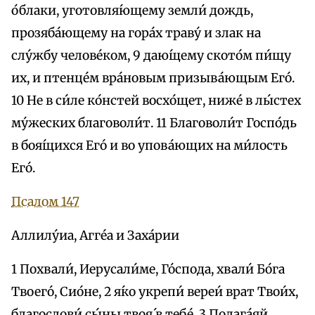
о́блаки, уготовля́ющему земли́ дождь,
прозяба́ющему на гора́х траву́ и злак на
слу́жбу челове́ком, 9 даю́щему ското́м пи́щу
их, и птенце́м вра́новым призыва́ющым Его́.
10 Не в си́ле ко́нстей восхо́щет, ниже́ в лы́стех
му́жеских благоволи́т. 11 Благоволи́т Госпо́дь
в боя́щихся Его́ и во упова́ющих на ми́лость
Его́.
Псалом 147
Аллилу́иа, Агге́а и Заха́рии
1 Похвали́, Иерусали́ме, Го́спода, хвали́ Бо́га
Твоего́, Сио́не, 2 я́ко укрепи́ вереи́ врат Твои́х,
благослови́ сы́ны твоя́ в тебе́. 3 Полага́яй