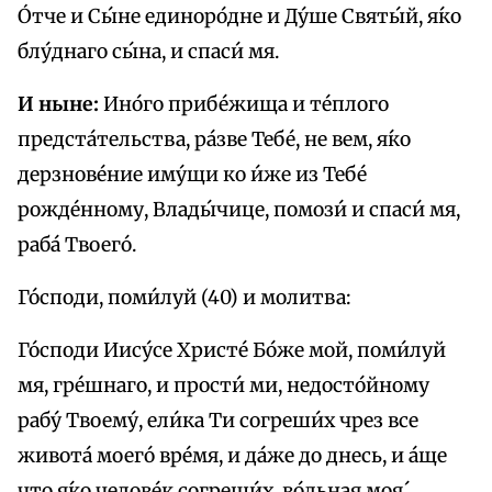
О́тче и Сы́не единоро́дне и Ду́ше Святы́й, я́ко
блу́днаго сы́на, и спаси́ мя.
И ныне:
Ино́го прибе́жища и те́плого
предста́тельства, ра́зве Тебе́, не вем, я́ко
дерзнове́ние иму́щи ко и́же из Тебе́
рожде́нному, Влады́чице, помози́ и спаси́ мя,
раба́ Твоего́.
Го́споди, поми́луй (40) и молитва:
Го́споди Иису́се Христе́ Бо́же мой, поми́луй
мя, гре́шнаго, и прости́ ми, недосто́йному
рабу́ Твоему́, ели́ка Ти согреши́х чрез все
живота́ моего́ вре́мя, и да́же до днесь, и а́ще
что я́ко челове́к согреши́х, во́льная моя́