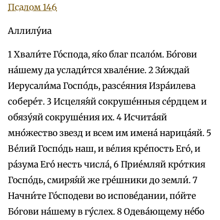
Псалом 146
Аллилу́иа
1 Хвали́те Го́спода, я́ко благ псало́м. Бо́гови
на́шему да услади́тся хвале́ние. 2 Зи́ждай
Иерусали́ма Госпо́дь, разсе́яния Изра́илева
собере́т. 3 Исцеля́яй сокруше́нныя се́рдцем и
обязу́яй сокруше́ния их. 4 Исчита́яй
мно́жество звезд и всем им имена́ нарица́яй. 5
Ве́лий Госпо́дь наш, и ве́лия кре́пость Его́, и
ра́зума Его́ несть числа́, 6 Прие́мляй кро́ткия
Госпо́дь, смиря́яй же гре́шники до земли́. 7
Начни́те Го́сподеви во испове́дании, по́йте
Бо́гови на́шему в гу́слех. 8 Одева́ющему не́бо