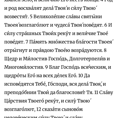
и род восхва́лят дела́ Твоя́ и си́лу Твою́
возвестя́т. 5 Великоле́пие сла́вы святы́ни
Твоея́ возглаго́лют и чудеса́ Твоя́ пове́дят. 6 И
си́лу стра́шных Твои́х реку́т и вели́чие Твое́
пове́дят. 7 Па́мять мно́жества бла́гости Твоея́
отры́гнут и пра́вдою Твое́ю возра́дуются. 8
Щедр и Ми́лостив Госпо́дь, Долготерпели́в и
Многоми́лостив. 9 Благ Госпо́дь вся́ческим, и
щедро́ты Его́ на всех де́лех Его́. 10 Да
испове́дятся Тебе́, Го́споди, вся дела́ Твоя́, и
преподо́бнии Твои́ да благословя́т Тя. 11 Сла́ву
Ца́рствия Твоего́ реку́т, и сил́у Твою́
возглаго́лют, 12 сказа́ти сыново́м
челове́ческим си́лу Твою́, и сла́ву