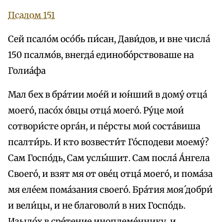
Псалом 151
Сей псало́м осо́бь пи́сан, Дави́дов, и вне числа́
150 псалмо́в, внегда́ единобо́рствоваше на
Голиа́фа
Мал бех в бра́тии мое́й и ю́нший в дому́ отца́
моего́, пасо́х о́вцы отца́ моего́. Ру́це мои́
сотвори́сте орга́н, и пе́рсты мои́ соста́виша
псалти́рь. И кто возвести́т Го́сподеви моему́?
Сам Госпо́дь, Сам услы́шит. Сам посла́ А́нгела
Своего́, и взят мя от ове́ц отца́ моего́, и пома́за
мя еле́ем пома́зания своего́. Бра́тия моя́ добри́
и вели́цы, и не благоволи́ в них Госпо́дь.
Изыдо́х в сре́тение иноплеме́ннику, и