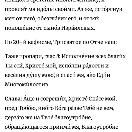
прокля́т мя идо́лы свои́ми. Аз же, исто́ргнув
меч от него́, обезгла́вих eго́, и отъя́х
поноше́ние от сыно́в Изра́илевых.
По 20–й кафисме, Трисвятое по Отче наш:
Tажe тропари, глас 8: Исполне́ние всех благи́х
Ты еси́, Христе́ мой, испо́лни ра́дости и
весе́лия ду́шу мою́, и спаси́ мя, я́ко Еди́н
Многоми́лостив.
Слава:
А́ще и согреши́х, Христе́ Спа́се мой,
пред Тобо́ю, ино́го Бо́га ра́зве Тебе́ не вем,
дерза́ю же на Твое́ благоутро́бие,
обраща́ющагося приими́ мя, Благоутро́бне