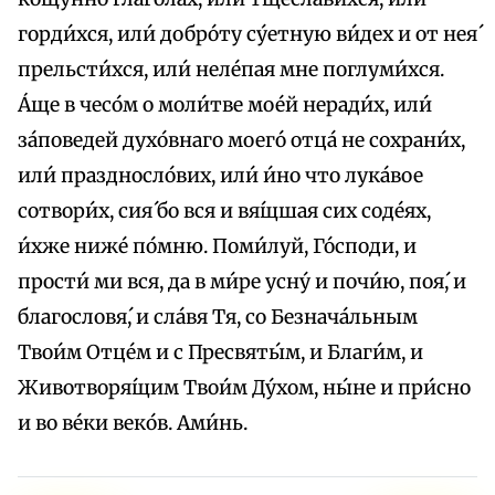
горди́хся, или́ добро́ту су́етную ви́дех и от нея́
прельсти́хся, или́ неле́пая мне поглуми́хся.
А́ще в чесо́м о моли́тве мое́й неради́х, или́
за́поведей духо́внаго моего́ отца́ не сохрани́х,
или́ праздносло́вих, или́ и́но что лука́вое
сотвори́х, сия́ бо вся и вя́щшая сих соде́ях,
и́хже ниже́ по́мню. Поми́луй, Го́споди, и
прости́ ми вся, да в ми́ре усну́ и почи́ю, поя́, и
благословя́, и сла́вя Тя, со Безнача́льным
Твои́м Отце́м и с Пресвяты́м, и Благи́м, и
Животворя́щим Твои́м Ду́хом, ны́не и при́сно
и во ве́ки веко́в. Ами́нь.