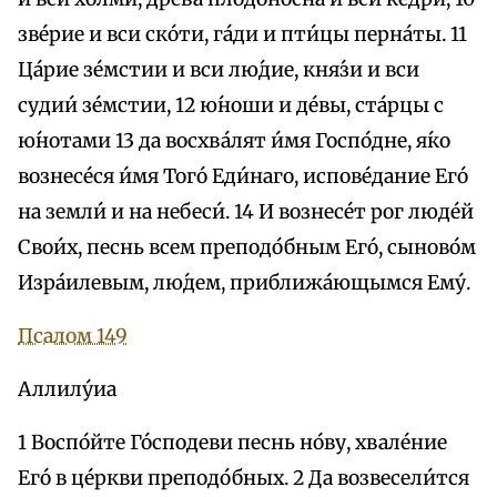
зве́рие и вси ско́ти, га́ди и пти́цы перна́ты. 11
Ца́рие зе́мстии и вси лю́дие, кня́зи и вси
судии́ зе́мстии, 12 ю́ноши и де́вы, ста́рцы с
ю́нотами 13 да восхва́лят и́мя Госпо́дне, я́ко
вознесе́ся и́мя Того́ Еди́наго, испове́дание Его́
на земли́ и на небеси́. 14 И вознесе́т рог люде́й
Свои́х, песнь всем преподо́бным Его́, сыново́м
Изра́илевым, лю́дем, приближа́ющымся Ему́.
Псалом 149
Аллилу́иа
1 Воспо́йте Го́сподеви песнь но́ву, хвале́ние
Его́ в це́ркви преподо́бных. 2 Да возвесели́тся