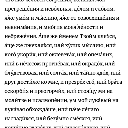
прегреше́ния и нево́льная, де́лом и сло́вом,
я́же умо́м и мы́слию, я́же от совосхище́ния и
невнима́ния, и мно́гия моея́ ле́ности и
небреже́ния. А́ще же и́менем Твои́м кля́хся,
а́ще же лжекля́хся, или́ ху́лих мы́слию, или́
кого́ укори́х, или́ оклевета́х, или́ опеча́лих,
или́ в не́чесом прогне́вах, или́ окрадо́х, или́
блу́дствовах, или́ солга́х, или́ та́йно ядо́х, или́
друг дости́же ко мне, и презре́х eго́, или́ бра́та
оскорби́х и преогорчи́х, или́ стоя́щу ми на
моли́тве и псалмопе́нии, ум мой лука́вый на
лука́вая обхожда́ше, или́ па́че ле́паго
наслади́хся, или́ безу́мно сме́яхся, или́
кощу́нно глаго́лах, или́ тщесла́вихся, или́