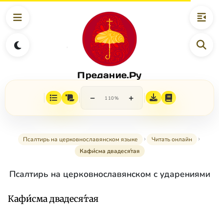
Предание.Ру
−
+
110%
Псалтирь на церковнославянском языке
Читать онлайн
Кафи́сма двадеся́тая
Псалтирь на церковнославянском с ударениями
Кафи́сма двадеся́тая