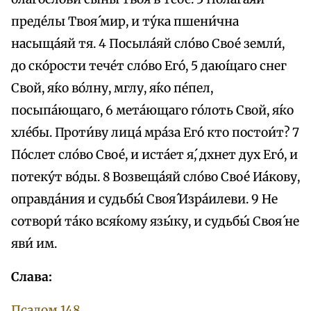
преде́лы Твоя́ мир, и ту́ка пшени́чна
насыща́яй тя. 4 Посыла́яй сло́во Свое́ земли́,
до ско́рости тече́т сло́во Его́, 5 даю́щаго снег
Свой, я́ко во́лну, мглу, я́ко пе́пел,
посыпа́ющаго, 6 мета́ющаго го́лоть Свой, я́ко
хле́бы. Проти́ву лица́ мра́за Его́ кто постои́т? 7
По́слет сло́во Свое́, и иста́ет я́, дхнет дух Его́, и
потеку́т во́ды. 8 Возвеща́яй сло́во Свое́ Иа́кову,
оправда́ния и судьбы́ Своя́ Изра́илеви. 9 Не
сотвори́ та́ко вся́кому язы́ку, и судьбы́ Своя́ не
яви́ им.
Слава:
Псалом 148