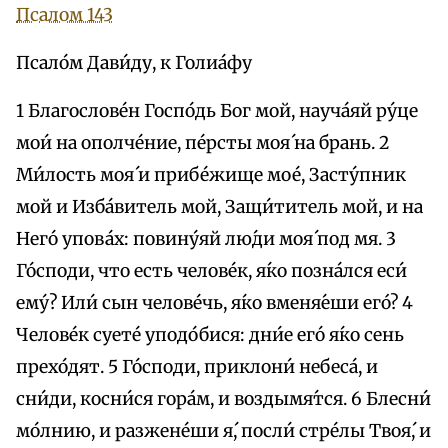
Псалом 143
Псало́м Дави́ду, к Голиа́фу
1 Благослове́н Госпо́дь Бог мой, науча́яй ру́це
мои́ на ополче́ние, пе́рсты моя́ на брань. 2
Ми́лость моя́ и прибе́жище мое́, Засту́пник
мой и Изба́витель мой, Защи́титель мой, и на
Него́ упова́х: повину́яй лю́ди моя́ под мя. 3
Го́споди, что есть челове́к, я́ко позна́лся еси́
eму́? Или́ сын челове́чь, я́ко вменя́еши eгó? 4
Челове́к суете́ уподо́бися: дни́е eго́ я́ко сень
прехо́дят. 5 Го́споди, приклони́ небеса́, и
сни́ди, косни́ся гора́м, и воздымя́тся. 6 Блесни́
мо́лнию, и разжене́ши я́, посли́ стре́лы Твоя́, и