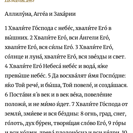
Аллилу́иа, Агге́а и Заха́рии
1 Хвали́те Го́спода с небе́с, хвали́те Его́ в
вы́шних. 2 Хвали́те Его́, вси А́нгели Его́,
хвали́те Его́, вся си́лы Его́. 3 Хвали́те Его́,
со́лнце и луна́, хвали́те Его́, вся зве́зды и свет.
4 Хвали́те Его́ Небеса́ небе́с и вода́, я́же
превы́ше небе́с. 5 Да восхва́лят и́мя Госпо́дне:
я́ко Той рече́, и бы́ша, Той повеле́, и созда́шася.
6 Поста́ви я́ в век и в век ве́ка, повеле́ние
положи́, и не ми́мо и́дет. 7 Хвали́те Го́спода от
земли́, зми́еве и вся бе́здны: 8 огнь, град, снег,
го́лоть, дух бу́рен, творя́щая сло́во Его́, 9 го́ры
и вси хо́лми, древа́ плодоно́сна и вси ке́дри, 10