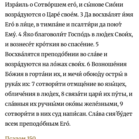
Изра́иль о Сотво́ршем eго́, и сы́нове Сио́ни
возра́дуются о Царе́ свое́м. 3 Да восхва́лят и́мя
Его́ в ли́це, в тимпа́не и псалти́ри да пою́т
Ему́. 4 Я́ко благоволи́т Госпо́дь в лю́дех Свои́х,
и вознесе́т кро́ткия во спасе́ние. 5
Восхва́лятся преподо́бнии во сла́ве и
возра́дуются на ло́жах свои́х. 6 Возноше́ния
Бо́жия в горта́ни их, и мечи́ обою́ду остры́ в
рука́х их: 7 сотвори́ти отмще́ние во язы́цех,
обличе́ния в лю́дех, 8 связа́ти цари́ их пу́ты, и
сла́вныя их ручны́ми око́вы желе́зными, 9
сотвори́ти в них суд напи́сан. Сла́ва сия́ бу́дет
всем преподо́бным Его́.
Псалом 150