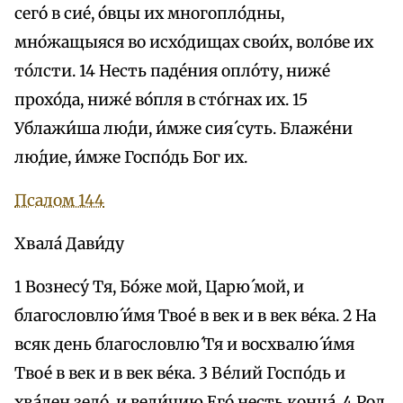
сего́ в сие́, о́вцы их многопло́дны,
мно́жащыяся во исхо́дищах свои́х, воло́ве их
то́лсти. 14 Несть паде́ния опло́ту, ниже́
прохо́да, ниже́ во́пля в сто́гнах их. 15
Ублажи́ша лю́ди, и́мже сия́ суть. Блаже́ни
лю́дие, и́мже Госпо́дь Бог их.
Псалом 144
Хвала́ Дави́ду
1 Вознесу́ Тя, Бо́же мой, Царю́ мой, и
благословлю́ и́мя Твое́ в век и в век ве́ка. 2 На
всяк день благословлю́ Тя и восхвалю́ и́мя
Твое́ в век и в век ве́ка. 3 Ве́лий Госпо́дь и
хва́лен зело́, и вели́чию Его́ несть конца́. 4 Род