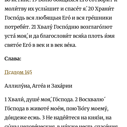
моли́тву их услы́шит и спасе́т я́. 20 Храни́т
Госпо́дь вся лю́бящыя Его́ и вся гре́шники
потреби́т. 21 Хвалу́ Госпо́дню возглаго́лют
уста́ моя́, и да благослови́т вся́ка плоть и́мя
свято́е Его́ в век и в век ве́ка.
Слава:
Псалом 145
Аллилу́иа, Агге́а и Заха́рии
1 Хвали́, душе́ моя́, Го́спода. 2 Восхвалю́
Го́спода в животе́ мое́м, пою́ Бо́гу моему́,
до́ндеже есмь. 3 Не наде́йтеся на кня́зи, на
сы́ны челове́ческия, в ни́хже несть спасе́ния.