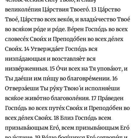
великоле́пия Ца́рствия Твоего́. 13 Ца́рство
Твое́, Ца́рство всех веко́в, и влады́чество Твое́
во вся́ком ро́де и ро́де. Ве́рен Госпо́дь во всех
словесе́х Свои́х и Преподо́бен во всех де́лех
Свои́х. 14 Утвержда́ет Госпо́дь вся
низпа́дающыя и возставля́ет вся
низве́рженныя. 15 О́чи всех на Тя упова́ют, и
Ты дае́ши им пи́щу во благовре́мении. 16
Отверза́еши Ты ру́ку Твою́ и исполня́еши
вся́кое живо́тно благоволе́ния. 17 Пра́веден
Госпо́дь во всех путе́х Свои́х и Преподо́бен во
всех де́лех Свои́х. 18 Близ Госпо́дь всем
призыва́ющым Его́, всем призыва́ющым Его́
во и́стине. 19 Во́лю боя́щихся Его́ сотвори́т и