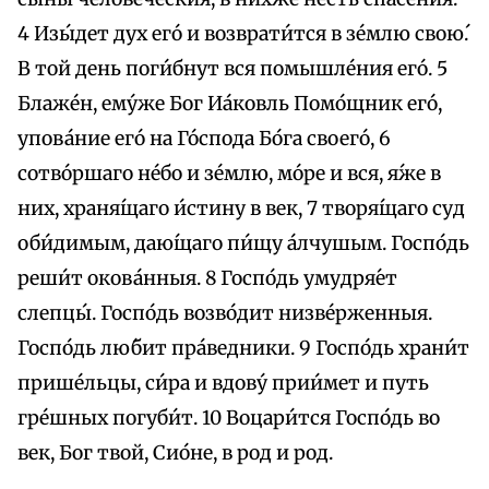
4 Изы́дет дух eго́ и возврати́тся в зе́млю свою́.
В той день поги́бнут вся помышле́ния eго́. 5
Блаже́н, eму́же Бог Иа́ковль Помо́щник его́,
упова́ние eго́ на Го́спода Бо́га своего́, 6
сотво́ршаго не́бо и зе́млю, мо́ре и вся, я́же в
них, храня́щаго и́стину в век, 7 творя́щаго суд
оби́димым, даю́щаго пи́щу а́лчушым. Госпо́дь
реши́т окова́нныя. 8 Госпо́дь умудря́ет
слепцы́. Госпо́дь возво́дит низве́рженныя.
Госпо́дь лю́бит пра́ведники. 9 Госпо́дь храни́т
прише́льцы, си́ра и вдову́ прии́мет и путь
гре́шных погуби́т. 10 Воцари́тся Госпо́дь во
век, Бог твой, Сио́не, в род и род.