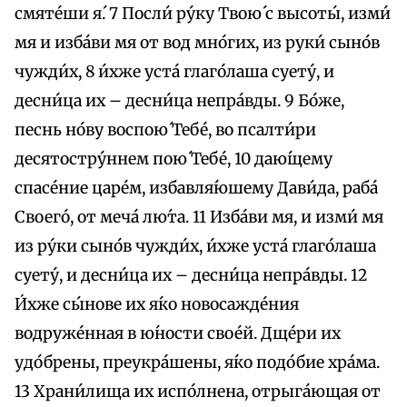
смяте́ши я́. 7 Посли́ ру́ку Твою́ с высоты́, изми́
мя и изба́ви мя от вод мно́гих, из руки́ сыно́в
чужди́х, 8 и́хже уста́ глаго́лаша суету́, и
десни́ца их – десни́ца непра́вды. 9 Бо́же,
песнь но́ву воспою́ Тебе́, во псалти́ри
десятостру́ннем пою́ Тебе́, 10 даю́щему
спасе́ние царе́м, избавля́юшему Дави́да, раба́
Своего́, от меча́ лю́та. 11 Изба́ви мя, и изми́ мя
из ру́ки сыно́в чужди́х, и́хже уста́ глаго́лаша
суету́, и десни́ца их – десни́ца непра́вды. 12
И́хже сы́нове их я́ко новосажде́ния
водруже́нная в ю́ности свое́й. Дще́ри их
удо́брены, преукра́шены, я́ко подо́бие хра́ма.
13 Храни́лища их испо́лнена, отрыга́ющая от