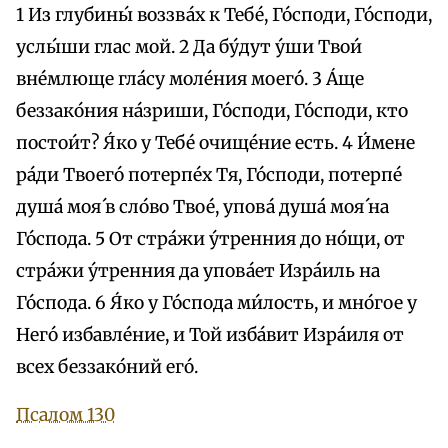
1 Из глубины́ воззва́х к Тебе́, Го́споди, Го́споди,
услы́ши глас мой. 2 Да бу́дут у́ши Твои́
вне́млюще гла́су моле́ния моего́. 3 А́ще
беззако́ния на́зриши, Го́споди, Го́споди, кто
постои́т? Я́ко у Тебе́ очище́ние есть. 4 И́мене
ра́ди Твоего́ потерпе́х Тя, Го́споди, потерпе́
душа́ моя́ в сло́во Твое́, упова́ душа́ моя́ на
Го́спода. 5 От стра́жи у́тренния до но́щи, от
стра́жи у́тренния да упова́ет Изра́иль на
Го́спода. 6 Я́ко у Го́спода ми́лость, и мно́гое у
Него́ избавле́ние, и Той изба́вит Изра́иля от
всех беззако́ний eго́.
Псалом 130