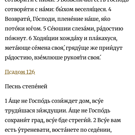
сотвори́ти с на́ми: бы́хом веселя́щеся. 4
Возврати́, Го́споди, плене́ние на́ше, я́ко
пото́ки ю́гом. 5 Се́юшии слеза́ми, ра́достию
по́жнут. 6 Ходя́щии хожда́ху и пла́кахуся,
мета́юще се́мена своя́, гряду́ще же прии́дут
ра́достию, взе́млюше рукоя́ти своя́.
Псалом 126
Песнь степе́ней
1 А́ще не Госпо́дь сози́ждет дом, всу́е
труди́шася зи́ждущии. А́ще не Госпо́дь
сохрани́т град, всу́е бде стреги́й. 2 Всу́е вам
есть у́треневати, воста́нете по седе́нии,