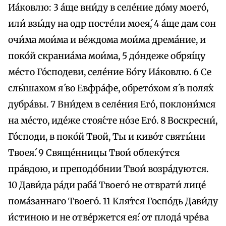
Иа́ковлю: 3 а́ще вни́ду в селе́ние до́му моего́,
или́ взы́ду на одр посте́ли моея́, 4 а́ще дам сон
очи́ма мои́ма и ве́ждома мои́ма дрема́ние, и
поко́й скраниа́ма мои́ма, 5 до́ндеже обря́щу
ме́сто Го́сподеви, селе́ние Бо́гу Иа́ковлю. 6 Се
слы́шахом я́ во Евфра́фе, обрето́хом я́ в поля́х
дубра́вы. 7 Вни́дем в селе́ния Его́, поклони́мся
на ме́сто, иде́же стоя́сте но́зе Его́. 8 Воскресни́,
Го́споди, в поко́й Твой, Ты и киво́т святы́ни
Твоея́. 9 Свяще́нницы Твои́ облеку́тся
пра́вдою, и преподо́бнии Твои́ возра́дуются.
10 Дави́да ра́ди раба́ Твоего́ не отврати́ лице́
пома́заннаго Твоего́. 11 Кля́тся Госпо́дь Дави́ду
и́стиною и не отве́ржется ея́: от плода́ чре́ва