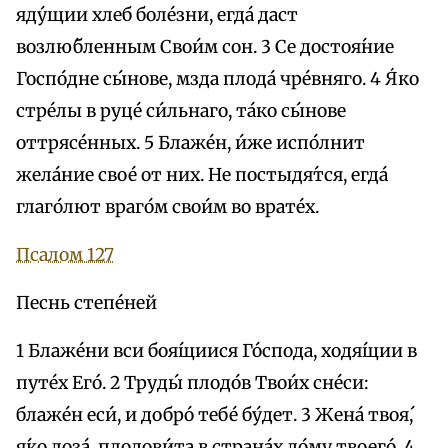
яду́щии хлеб боле́зни, егда́ даст
возлю́бленным Свои́м сон. 3 Се достоя́ние
Госпо́дне сы́нове, мзда плода́ чре́вняго. 4 Я́ко
стре́лы в руце́ си́льнаго, та́ко сы́нове
оттрясе́нных. 5 Блаже́н, и́же испо́лнит
жела́ние свое́ от них. Не постыдя́тся, егда́
глаго́лют враго́м свои́м во врате́х.
Псалом 127
Песнь степе́ней
1 Блаже́ни вси боя́щиися Го́спода, ходя́щии в
путе́х Eгó. 2 Труды́ плодо́в Твои́х сне́си:
блаже́н еси́, и добро́ тебе́ бу́дет. 3 Жена́ твоя́,
я́ко лоза́, плодови́та в страна́х до́му твоего́, 4