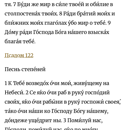
тя. 7 Бу́ди же мир в си́ле твое́й и оби́лие в
столпостена́х твои́х. 8 Ра́ди бра́тий мои́х и
бли́жних мои́х глаго́лах у́бо мир о тебе́. 9
До́му ра́ди Го́спода Бо́га на́шего взыска́х
блага́я тебе́.
Псалом 122
Песнь степе́ней
1 К Тебе́ возведо́х о́чи мои́, живу́щему на
Небеси́. 2 Се я́ко о́чи раб в руку́ госпо́дий
свои́х, я́ко о́чи рабы́ни в руку́ госпожи́ своея́,
та́ко о́чи на́ши ко Го́споду Бо́гу на́шему,
до́ндеже уще́дрит ны. 3 Поми́луй нас,
Го́споди, поми́луй нас, я́ко по мно́гу