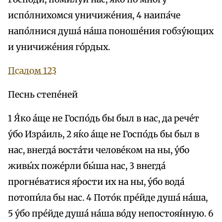
испо́лнихомся уничиже́ния, 4 наипа́че
напо́лнися душа́ на́ша поноше́ния гобзу́ющих
и уничиже́ния го́рдых.
Псалом 123
Песнь степе́ней
1 Я́ко а́ще не Госпо́дь бы был в нас, да рече́т
у́бо Изра́иль, 2 я́ко а́ще не Госпо́дь бы был в
нас, внегда́ воста́ти челове́ком на ны, у́бо
живы́х поже́рли бы́ша нас, 3 внегда́
прогне́ватися я́рости их на ны, у́бо вода́
потопи́ла бы нас. 4 Пото́к пре́йде душа́ на́ша,
5 у́бо пре́йде душа́ на́ша во́ду непостоя́нную. 6