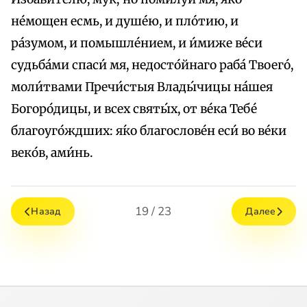
не́мощен есмь, и душе́ю, и пло́тию, и
ра́зумом, и помышле́нием, и и́миже ве́си
судьба́ми спаси́ мя, недосто́йнаго раба́ Твоего́,
моли́твами Пречи́стыя Влады́чицы на́шея
Богоро́дицы, и всех святы́х, от ве́ка Тебе́
благоуго́ждших: я́ко благослове́н еси́ во ве́ки
веко́в, ами́нь.
19 / 23
Назад
Далее