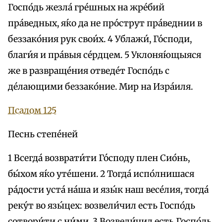
Госпо́дь жезла́ гре́шных на жре́бий
пра́ведных, я́ко да не про́струт пра́веднии в
беззако́ния рук свои́х. 4 Ублажи́, Го́споди,
благи́я и пра́выя се́рдцем. 5 Уклоня́ющыяся
же в развраще́ния отведе́т Госпо́дь с
де́лающими беззако́ние. Мир на Изра́иля.
Псалом 125
Песнь степе́ней
1 Всегда́ возврати́ти Го́споду плен Сио́нь,
бы́хом я́ко уте́шени. 2 Тогда́ испо́лнишася
ра́дости уста́ на́ша и язы́к наш весе́лия, тогда́
реку́т во язы́цех: возвели́чил есть Госпо́дь
сотвори́ти с ни́ми. 3 Возвели́чил есть Госпо́дь