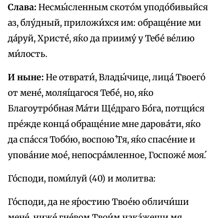
Слава:
Несмы́сленным ското́м уподо́бивыйся
аз, блу́дный, приложи́хся им: обраще́ние ми
да́руй, Христе́, я́ко да прииму́ у Тебе́ ве́лию
ми́лость.
И ныне:
Не отврати́, Влады́чице, лица́ Твоего́
от мене́, моля́щагося Тебе́, но, я́ко
Благоутро́бная Ма́ти Ще́драго Бо́га, потщи́ся
пре́жде конца́ обраще́ние мне дарова́ти, я́ко
да спа́сся Тобо́ю, воспою́ Тя, я́ко спасе́ние и
упова́ние мое́, непосра́мленное, Госпоже́ моя́.
Го́споди, поми́луй (40) и молитва:
Го́споди, да не я́ростию Твое́ю обличи́ши
мене́, ниже́ гне́вом Твои́м нака́жеши мя.