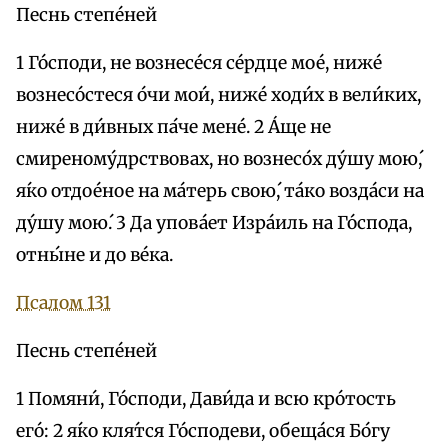
Песнь степе́ней
1 Го́споди, не вознесе́ся се́рдце мое́, ниже́
вознесо́стеся о́чи мои́, ниже́ ходи́х в вели́ких,
ниже́ в ди́вных па́че мене́. 2 А́ще не
смиреному́дрствовах, но вознесо́х ду́шу мою́,
я́ко отдое́ное на ма́терь свою́, та́ко возда́си на
ду́шу мою́. 3 Да упова́ет Изра́иль на Го́спода,
отны́не и до ве́ка.
Псалом 131
Песнь степе́ней
1 Помяни́, Го́споди, Дави́да и всю кро́тость
eго́: 2 я́ко кля́тся Го́сподеви, обеща́ся Бо́гу