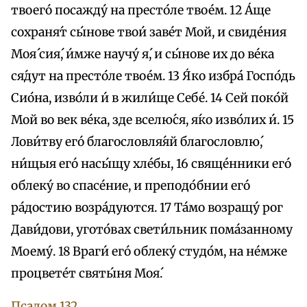
твоего́ посажду́ на престо́ле твое́м. 12 А́ще
сохраня́т сы́нове твои́ заве́т Мой, и свиде́ния
Моя́ сия́, и́мже научу́ я́, и сы́нове их до ве́ка
ся́дут на престо́ле твое́м. 13 Я́ко избра́ Госпо́дь
Сио́на, изво́ли и́ в жили́ще Себе́. 14 Сей поко́й
Мой во век ве́ка, зде вселю́ся, я́ко изво́лих и́. 15
Лови́тву eго́ благословля́яй благословлю́,
ни́щыя eго́ насы́щу хле́бы, 16 свяще́нники eго́
облеку́ во спасе́ние, и преподо́бнии eго́
ра́достию возра́дуются. 17 Та́мо возращу́ рог
Дави́дови, угото́вах свети́льник пома́занному
Моему́. 18 Враги́ eго́ облеку́ студо́м, на не́мже
процвете́т святы́ня Моя́.
Псалом 132