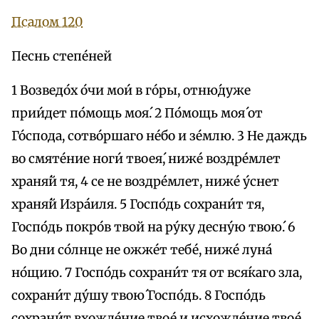
Псалом 120
Песнь степе́ней
1 Возведо́х о́чи мои́ в го́ры, отню́дуже
прии́дет по́мощь моя́. 2 По́мощь моя́ от
Го́спода, сотво́ршаго не́бо и зе́млю. 3 Не даждь
во смяте́ние ноги́ твоея́, ниже́ воздре́млет
храня́й тя, 4 се не воздре́млет, ниже́ у́снет
храня́й Изра́иля. 5 Госпо́дь сохрани́т тя,
Госпо́дь покро́в твой на ру́ку десну́ю твою́. 6
Во дни со́лнце не ожже́т тебе́, ниже́ луна́
но́щию. 7 Госпо́дь сохрани́т тя от вся́каго зла,
сохрани́т ду́шу твою́ Госпо́дь. 8 Госпо́дь
сохрани́т вхожде́ние твое́ и исхожде́ние твое́,