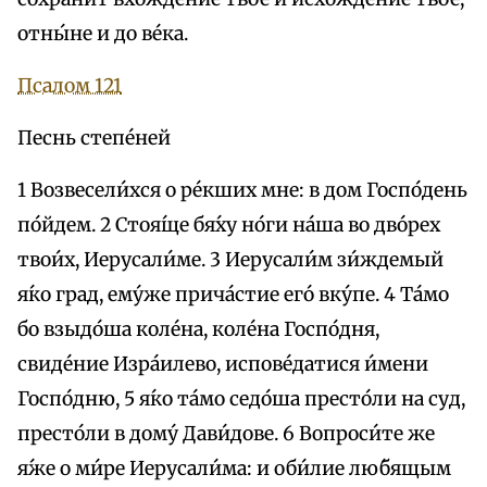
отны́не и до ве́ка.
Псалом 121
Песнь степе́ней
1 Возвесели́хся о ре́кших мне: в дом Госпо́день
по́йдем. 2 Стоя́ще бя́ху но́ги на́ша во дво́рех
твои́х, Иерусали́ме. 3 Иерусали́м зи́ждемый
я́ко град, eму́же прича́стие eго́ вку́пе. 4 Та́мо
бо взыдо́ша коле́на, коле́на Госпо́дня,
свиде́ние Изра́илево, испове́датися и́мени
Госпо́дню, 5 я́ко та́мо седо́ша престо́ли на суд,
престо́ли в дому́ Дави́дове. 6 Вопроси́те же
я́же о ми́ре Иерусали́ма: и оби́лие лю́бящым