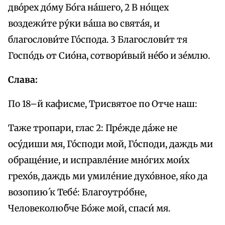
дво́рех до́му Бо́га на́шего, 2 В но́щех
воздежи́те ру́ки ва́ша во свята́я, и
благослови́те Го́спода. 3 Благослови́т тя
Госпо́дь от Сио́на, сотвори́вый не́бо и зе́млю.
Слава:
По 18–й кафисме, Трисвятое по Отче наш:
Таже тропари, глас 2: Пре́жде да́же не
осу́диши мя, Го́споди мой, Го́споди, даждь ми
обраще́ние, и исправле́ние мно́гих мои́х
грехо́в, даждь ми умиле́ние духо́вное, я́ко да
возопию́ к Тебе́: Благоутро́бне,
Человеколю́бче Бо́же мой, спаси́ мя.