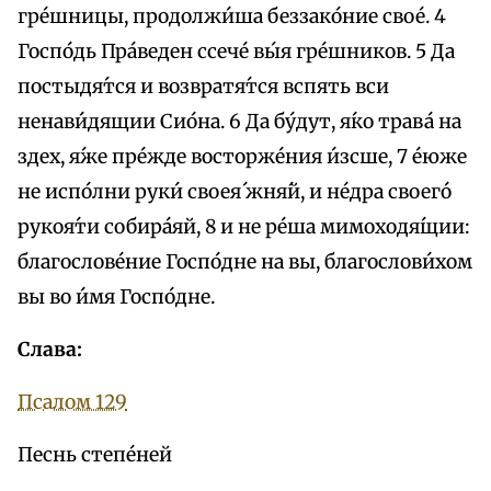
гре́шницы, продолжи́ша беззако́ние свое́. 4
Госпо́дь Пра́веден ссече́ вы́я гре́шников. 5 Да
постыдя́тся и возвратя́тся вспять вси
ненави́дящии Сио́на. 6 Да бу́дут, я́ко трава́ на
здех, я́же пре́жде восторже́ния и́зсше, 7 е́юже
не испо́лни руки́ своея́ жня́й, и не́дра своего́
рукоя́ти собира́яй, 8 и не ре́ша мимоходя́щии:
благослове́ние Госпо́дне на вы, благослови́хом
вы во и́мя Госпо́дне.
Слава:
Псалом 129
Песнь степе́ней