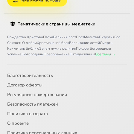
Мне нужна помощь
Тематические страницы медиатеки
Рождество Христово
Пасха
Великий пост
Пост
Молитва
Литургия
Бог
Святость
О любви
Христианский брак
Воспитание детей
Смерть
Как читать Библию
Зачем нужна религия
Покров Богородицы
Успение Богородицы
Преображение
Пятидесятница
Все темы →
Благотворительность
Договор оферты
Регулярные пожертвования
Безопасность платежей
Политика возврата
О проекте
Политика персональных данных