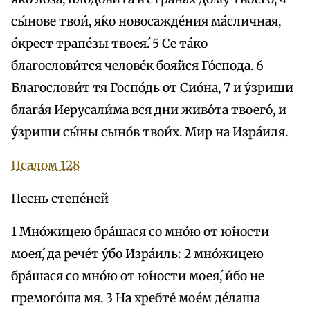
сы́нове твои́, я́ко новосажде́ния ма́сличная,
о́крест трапе́зы твоея́. 5 Се та́ко
благослови́тся челове́к боя́йся Го́спода. 6
Благослови́т тя Госпо́дь от Сио́на, 7 и у́зриши
блага́я Иерусали́ма вся дни живо́та твоего́, и
у́зриши сы́ны сыно́в твои́х. Мир на Изра́иля.
Псалом 128
Песнь степе́ней
1 Мно́жицею бра́шася со мно́ю от ю́ности
моея́, да рече́т у́бо Изра́иль: 2 мно́жицею
бра́шася со мно́ю от ю́ности моея́, и́бо не
премого́ша мя. 3 На хребте́ мое́м де́лаша