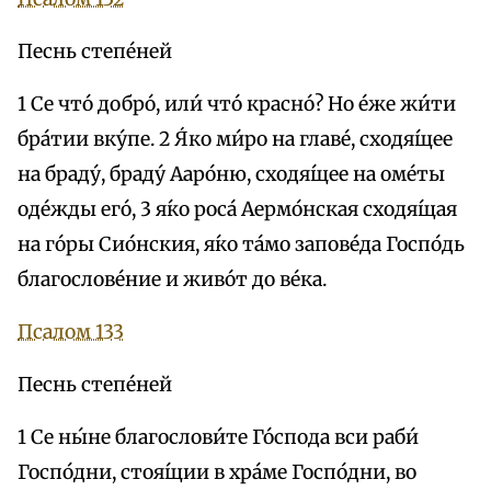
Песнь степе́ней
1 Се что́ добро́, или́ что́ красно́? Но е́же жи́ти
бра́тии вку́пе. 2 Я́ко ми́ро на главе́, сходя́щее
на браду́, браду́ Ааро́ню, сходя́щее на оме́ты
оде́жды eго́, 3 я́ко роса́ Аермо́нская сходя́щая
на го́ры Сио́нския, я́ко та́мо запове́да Госпо́дь
благослове́ние и живо́т до ве́ка.
Псалом 133
Песнь степе́ней
1 Се ны́не благослови́те Го́спода вси раби́
Госпо́дни, стоя́щии в хра́ме Госпо́дни, во