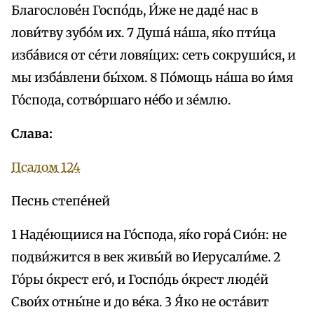
Благослове́н Госпо́дь, И́же не даде́ нас в
лови́тву зубо́м их. 7 Душа́ на́ша, я́ко пти́ца
изба́вися от се́ти ловя́щих: сеть сокруши́ся, и
мы изба́влени бы́хом. 8 По́мощь на́ша во и́мя
Го́спода, сотво́ршаго не́бо и зе́млю.
Слава:
Псалом 124
Песнь степе́ней
1 Наде́ющиися на Го́спода, я́ко гора́ Сио́н: не
подви́жится в век живы́й во Иерусали́ме. 2
Го́ры о́крест eго́, и Госпо́дь о́крест люде́й
Свои́х отны́не и до ве́ка. 3 Я́ко не оста́вит