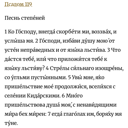
Псалом 119
Песнь степе́ней
1 Ко Го́споду, внегда́ скорбе́ти ми, воззва́х, и
услы́ша мя. 2 Го́споди, изба́ви ду́шу мою́ от
усте́н непра́ведных и от язы́ка льсти́ва. 3 Что
да́стся тебе́, или́ что приложи́тся тебе́ к
язы́ку льсти́ву? 4 Стре́лы си́льнаго изощре́ны,
со у́гльми пусты́нными. 5 Увы́ мне, я́ко
прише́льствие мое́ продолжи́ся, всели́хся с
селе́нии Кида́рскими. 6 Мно́го
прише́льствова душа́ моя́, с ненави́дящими
ми́ра бех ми́рен: 7 егда́ глаго́лах им, боря́ху мя
ту́не.