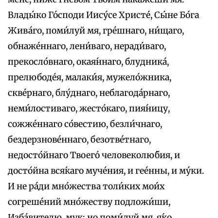
Влады́ко Го́споди Иису́се Христе́, Сы́не Бо́га
Жива́го, поми́луй мя, гре́шнаго, ни́щаго,
обнаже́ннаго, лени́ваго, неради́ваго,
прекосло́внаго, окая́ннаго, блудника́,
прелюбоде́я, малаки́я, мужело́жника,
скве́рнаго, блу́днаго, неблагода́рнаго,
неми́лостиваго, жесто́каго, пия́ницу,
сожже́ннаго со́вестию, безли́чнаго,
бездерзнове́ннаго, безотве́тнаго,
недосто́йнаго Твоего́ человеколю́бия, и
досто́йна вся́каго муче́ния, и гее́нны, и му́ки.
И не ра́ди мно́жества толи́ких мои́х
согреше́ний мно́жеству подложи́ши,
Изба́вителю, мук; но поми́луй мя, я́ко