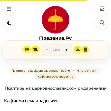
Предание.Ру
−
+
110%
Псалтирь на церковнославянском языке
Читать онлайн
Кафи́сма осмаяна́десять
Псалтирь на церковнославянском с ударениями
Кафи́сма осмаяна́десять