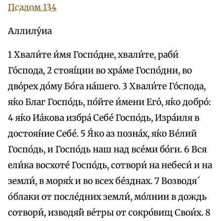
Псалом 134
Аллилу́иа
1 Хвали́те и́мя Госпо́дне, хвали́те, раби́
Го́спода, 2 стоя́щии во хра́ме Госпо́дни, во
дво́рех до́му Бо́га на́шего. 3 Хвали́те Го́спода,
я́ко Благ Госпо́дь, по́йте и́мени Его́, я́ко добро́:
4 я́ко Иа́кова избра́ Себе́ Госпо́дь, Изра́иля в
достоя́ние Себе́. 5 Я́ко аз позна́х, я́ко Ве́лий
Госпо́дь, и Госпо́дь наш над все́ми бо́ги. 6 Вся
ели́ка восхоте́ Госпо́дь, сотвори́ на небеси́ и на
земли́, в моря́х и во всех бе́зднах. 7 Возводя́
о́блаки от после́дних земли́, мо́лнии в дождь
сотвори́, изводя́й ве́тры от сокро́вищ Свои́х. 8