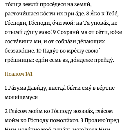
то́лща земли́ просе́деся на земли́,
расточи́шася ко́сти их при а́де. 8 Я́ко к Тебе́,
Го́споди, Го́споди, о́чи мои́: на Тя упова́х, не
отыми́ ду́шу мою́. 9 Сохрани́ мя от се́ти, ю́же
соста́виша ми, и от собла́зн де́лающих
беззако́ние. 10 Паду́т во мре́жу свою́
гре́шницы: еди́н есмь аз, до́ндеже прейду́.
Псалом 141
1 Ра́зума Дави́ду, внегда́ бы́ти ему́ в ве́ртпе
моля́щемуся
2 Гла́сом мои́м ко Го́споду воззва́х, гла́сом
мои́м ко Го́споду помоли́хся. 3 Пролию́ пред
Ним моле́ние мое́, печа́ль мою́ пред Ним