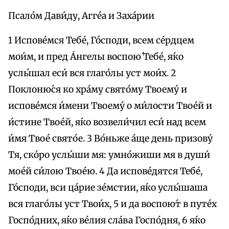
Псало́м Дави́ду, Агге́а и Заха́рии
1 Испове́мся Тебе́, Го́споди, всем се́рдцем
мои́м, и пред А́нгелы воспою́ Тебе́, я́ко
услы́шал еси́ вся глаго́лы уст мои́х. 2
Поклоню́ся ко хра́му свято́му Твоему́ и
испове́мся и́мени Твоему́ о ми́лости Твое́й и
и́стине Твое́й, я́ко возвели́чил еси́ над всем
и́мя Твое́ свято́е. 3 Во́ньже а́ще день призову́
Тя, ско́ро услы́ши мя: умно́жиши мя в души́
мое́й си́лою Твое́ю. 4 Да испове́дятся Тебе́,
Го́споди, вси ца́рие зе́мстии, я́ко услы́шаша
вся глаго́лы уст Твои́х, 5 и да воспою́т в путе́х
Госпо́дних, я́ко ве́лия сла́ва Госпо́дня, 6 я́ко