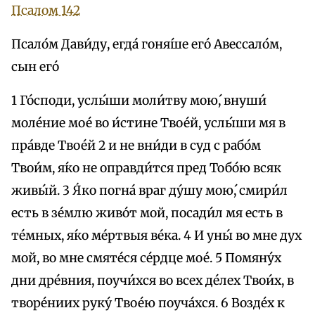
Псалом 142
Псало́м Дави́ду, егда́ гоня́ше его́ Авессало́м,
сын его́
1 Го́споди, услы́ши моли́тву мою́, внуши́
моле́ние мое́ во и́стине Твое́й, услы́ши мя в
пра́вде Твое́й 2 и не вни́ди в суд с рабо́м
Твои́м, я́ко не оправди́тся пред Тобо́ю всяк
живы́й. 3 Я́ко погна́ враг ду́шу мою́, смири́л
есть в зе́млю живо́т мой, посади́л мя есть в
те́мных, я́ко ме́ртвыя ве́ка. 4 И уны́ во мне дух
мой, во мне смяте́ся се́рдце мое́. 5 Помяну́х
дни дре́вния, поучи́хся во всех де́лех Твои́х, в
творе́ниих руку́ Твое́ю поуча́хся. 6 Возде́х к