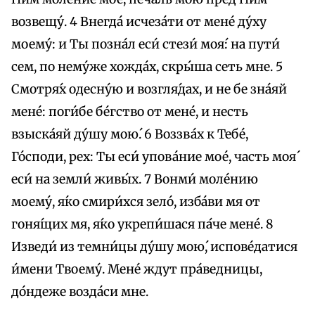
возвещу́. 4 Внегда́ исчеза́ти от мене́ ду́ху
моему́: и Ты позна́л еси́ стези́ моя́: на пути́
сем, по нему́же хожда́х, скры́ша сеть мне. 5
Смотря́х одесну́ю и возгля́дах, и не бе зна́яй
мене́: поги́бе бе́гство от мене́, и несть
взыска́яй ду́шу мою́. 6 Воззва́х к Тебе́,
Го́споди, рех: Ты еси́ упова́ние мое́, часть моя́
еси́ на земли́ живы́х. 7 Вонми́ моле́нию
моему́, я́ко смири́хся зело́, изба́ви мя от
гоня́щих мя, я́ко укрепи́шася па́че мене́. 8
Изведи́ из темни́цы ду́шу мою́, испове́датися
и́мени Твоему́. Мене́ ждут пра́ведницы,
до́ндеже возда́си мне.