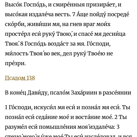
Высо́к Госпо́дь, и смире́нныя призира́ет, и
высо́кая издале́ча весть. 7 А́ще пойду́ посреде́
ско́рби, живи́ши мя, на гнев враг мои́х
просте́рл еси́ руку́ Твою́, и спасе́ мя десни́ца
Твоя́. 8 Госпо́дь возда́ст за мя. Го́споди,
ми́лость Твоя́ во век, дел руку́ Твое́ю не
пре́зри.
Псалом 138
В коне́ц Дави́ду, псало́м Заха́риин в разсе́янии
1 Го́споди, искуси́л мя еси́ и позна́л мя еси́. Ты
позна́л еси́ седа́ние мое́ и воста́ние мое́. 2 Ты
разуме́л еси́ помышле́ния моя́ издале́ча: 3
стезю́ мою́ и у́же мое́ Ты еси́ изсле́довал, и вся