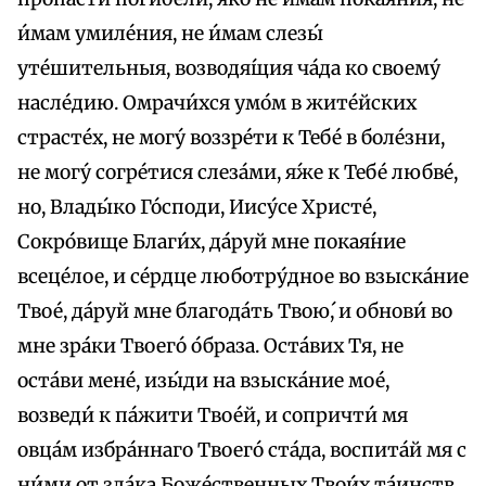
и́мам умиле́ния, не и́мам слезы́
уте́шительныя, возводя́щия ча́да ко своему́
насле́дию. Омрачи́хся умо́м в жите́йских
страсте́х, не могу́ воззре́ти к Тебе́ в боле́зни,
не могу́ согре́тися слеза́ми, я́же к Тебе́ любве́,
но, Влады́ко Го́споди, Иису́се Христе́,
Сокро́вище Благи́х, да́руй мне покая́ние
всеце́лое, и се́рдце люботру́дное во взыска́ние
Твое́, да́руй мне благода́ть Твою́, и обнови́ во
мне зра́ки Твоего́ о́браза. Оста́вих Тя, не
оста́ви мене́, изы́ди на взыска́ние мое́,
возведи́ к па́жити Твое́й, и сопричти́ мя
овца́м избра́ннаго Твоего́ ста́да, воспита́й мя с
ни́ми от зла́ка Боже́ственных Твои́х та́инств,