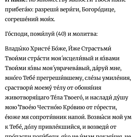
прибега́ю: разреши́ вери́ги, Богоро́дице,
согреше́ний мои́х.
Го́споди, поми́луй (40) и молитва:
Влады́ко Христе́ Бо́же, И́же Страстьми́
Твои́ми стра́сти моя́ исцели́вый и я́звами
Твои́ми я́звы моя́ уврачева́вый, да́руй мне,
мно́го Тебе́ прегреши́вшему, сле́зы умиле́ния,
сраствори́ моему́ те́лу от обоня́ния
животворя́щаго Те́ла Твоего́, и наслади́ ду́шу
мою́ Твое́ю Честно́ю Кро́вию от го́рести,
е́юже мя сопроти́вник напои́. Возвы́си мой ум
к Тебе́, до́лу привле́кшийся, и возведи́ от
про́пасти поги́бели, я́ко не и́мам покая́ния, не