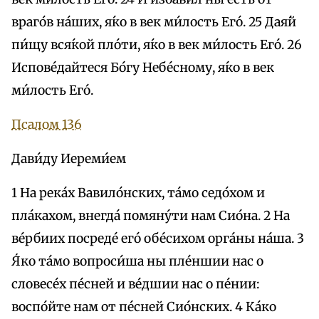
враго́в на́ших, я́ко в век ми́лость Его́. 25 Дая́й
пи́щу вся́кой пло́ти, я́ко в век ми́лость Его́. 26
Испове́дайтеся Бо́гу Небе́сному, я́ко в век
ми́лость Его́.
Псалом 136
Дави́ду Иереми́ем
1 На река́х Вавило́нских, та́мо седо́хом и
пла́кахом, внегда́ помяну́ти нам Сио́на. 2 На
ве́рбиих посреде́ eго́ обе́сихом орга́ны на́ша. 3
Я́ко та́мо вопроси́ша ны пле́ншии нас о
словесе́х пе́сней и ве́дшии нас о пе́нии:
воспо́йте нам от пе́сней Сио́нских. 4 Ка́ко