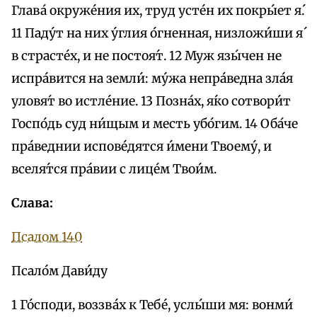
Глава́ окруже́ния их, труд усте́н их покры́ет я́.
11 Паду́т на них у́глия о́гненная, низложи́ши я́
в страсте́х, и не постоя́т. 12 Муж язы́чен не
испра́вится на земли́: му́жа непра́ведна зла́я
уловя́т во истле́ние. 13 Позна́х, я́ко сотвори́т
Госпо́дь суд ни́щым и месть убо́гим. 14 Оба́че
пра́веднии испове́дятся и́мени Твоему́, и
вселя́тся пра́вии с лице́м Твои́м.
Слава:
Псалом 140
Псало́м Дави́ду
1 Го́споди, воззва́х к Тебе́, услы́ши мя: вонми́