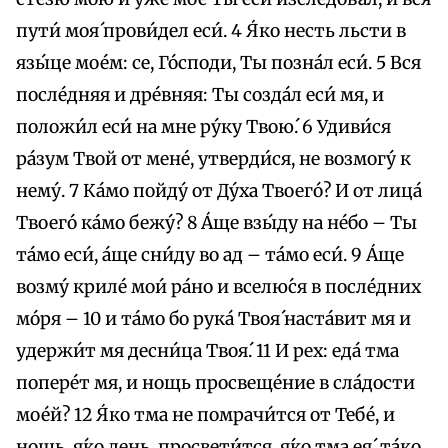
пути́ моя́ прови́дел еси́. 4 Я́ко несть льсти в
язы́це мое́м: се, Го́споди, Ты позна́л еси́. 5 Вся
после́дняя и дре́вняя: Ты созда́л еси́ мя, и
положи́л еси́ на мне ру́ку Твою́. 6 Удиви́ся
ра́зум Твой от мене́, утверди́ся, не возмогу́ к
нему́. 7 Ка́мо пойду́ от Ду́ха Твоего́? И от лица́
Твоего́ ка́мо бежу́? 8 А́ще взы́ду на не́бо – Ты
та́мо еси́, а́ще сни́ду во ад – та́мо еси́. 9 А́ще
возму́ криле́ мои́ ра́но и вселю́ся в после́дних
мо́ря – 10 и та́мо бо рука́ Твоя́ наста́вит мя и
удержи́т мя десни́ца Твоя́. 11 И рех: еда́ тма
попере́т мя, и нощь просвеще́ние в сла́дости
мое́й? 12 Я́ко тма не помрачи́тся от Тебе́, и
нощь, я́ко день, просвети́тся, я́ко тма ея́, та́ко