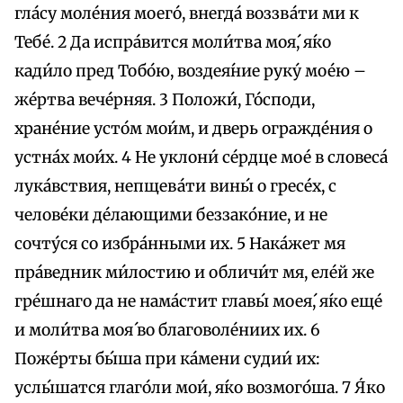
гла́су моле́ния моего́, внегда́ воззва́ти ми к
Тебе́. 2 Да испра́вится моли́тва моя́, я́ко
кади́ло пред Тобо́ю, воздея́ние руку́ мое́ю –
же́ртва вече́рняя. 3 Положи́, Го́споди,
хране́ние усто́м мои́м, и дверь огражде́ния о
устна́х мои́х. 4 Не уклони́ се́рдце мое́ в словеса́
лука́вствия, непщева́ти вины́ о гресе́х, с
челове́ки де́лающими беззако́ние, и не
сочту́ся со избра́нными их. 5 Нака́жет мя
пра́ведник ми́лостию и обличи́т мя, еле́й же
гре́шнаго да не нама́стит главы́ моея́, я́ко еще́
и моли́тва моя́ во благоволе́ниих их. 6
Поже́рты бы́ша при ка́мени судии́ их:
услы́шатся глаго́ли мои́, я́ко возмого́ша. 7 Я́ко