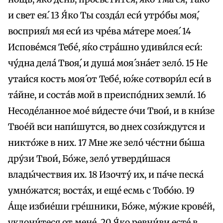
и свет ея́. 13 Я́ко Ты созда́л еси́ утро́бы моя́,
восприя́л мя еси́ из чре́ва ма́тере моея́. 14
Испове́мся Тебе́, я́ко стра́шно удиви́лся еси́:
чу́дна дела́ Твоя́, и душа́ моя́ зна́ет зело́. 15 Не
утаи́ся кость моя́ от Тебе́, ю́же сотвори́л еси́ в
та́йне, и соста́в мой в преиспо́дних земли́. 16
Несоде́ланное мое́ ви́десте о́чи Твои́, и в кни́зе
Твое́й вси напи́шутся, во днех сози́ждутся и
никто́же в них. 17 Мне же зело́ че́стни бы́ша
дру́зи Твои́, Бо́же, зело́ утверди́шася
влады́чествия их. 18 Изочту́ их, и па́че песка́
умно́жатся; воста́х, и еще́ есмь с Тобо́ю. 19
А́ще избие́ши гре́шники, Бо́же, му́жие крове́й,
уклони́теся от мене́. 20 Я́ко ревни́ви есте́ в