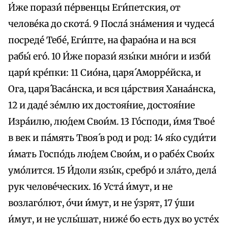
И́же порази́ пе́рвенцы Еги́петския, от
челове́ка до скота́. 9 Посла́ зна́мения и чудеса́
посреде́ Тебе́, Еги́пте, на фарао́на и на вся
рабы́ eго́. 10 И́же порази́ язы́ки мно́ги и изби́
цари́ кре́пки: 11 Сио́на, царя́ Аморре́йска, и
Ога, царя́ Васа́нска, и вся ца́рствия Ханаа́нска,
12 и даде́ зе́млю их достоя́ние, достоя́ние
Изра́илю, лю́дем Свои́м. 13 Го́споди, и́мя Твое́
в век и па́мять Твоя́ в род и род: 14 я́ко суди́ти
и́мать Госпо́дь лю́дем Свои́м, и о рабе́х Свои́х
умо́лится. 15 И́доли язы́к, сребро́ и зла́то, дела́
рук челове́ческих. 16 Уста́ и́мут, и не
возлаго́лют, о́чи и́мут, и не у́зрят, 17 у́ши
и́мут, и не услы́шат, ниже́ бо есть дух во усте́х