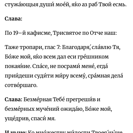
стужа́ющыя души́ мое́й, я́ко аз раб Твой есмь.
Слава:
По 19–й кафисме, Трисвятое по Отче наш:
Таже тропари, глас 7: Благодаря́, сла́влю Тя,
Бо́же мой, я́ко всем дал ecи гре́шником
покая́ние. Спа́се, не посрами́ мене́, егда́
прии́деши суди́ти ми́ру всему́, сра́мная дела́
сотво́ршаго.
Слава:
Безме́рная Тебе́ прегреши́в и
безме́рных муче́ний ожида́ю, Бо́же мой,
уще́дрив, спаси́ мя.
И ныне:
Ко мно́жеству ми́лости Твоея́ ны́не