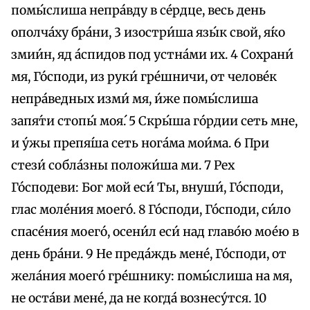
помы́слиша непра́вду в се́рдце, весь день
ополча́ху бра́ни, 3 изостри́ша язы́к свой, я́ко
змии́н, яд а́спидов под устна́ми их. 4 Сохрани́
мя, Го́споди, из руки́ гре́шничи, от челове́к
непра́ведных изми́ мя, и́же помы́слиша
запя́ти стопы́ моя́. 5 Скры́ша го́рдии сеть мне,
и у́жы препя́ша сеть нога́ма мои́ма. 6 При
стези́ собла́зны положи́ша ми. 7 Рех
Го́сподеви: Бог мой еси́ Ты, внуши́, Го́споди,
глас моле́ния моего́. 8 Го́споди, Го́споди, си́ло
спасе́ния моего́, осени́л еси́ над главо́ю мое́ю в
день бра́ни. 9 Не преда́ждь мене́, Го́споди, от
жела́ния моего́ гре́шнику: помы́слиша на мя,
не оста́ви мене́, да не когда́ вознесу́тся. 10