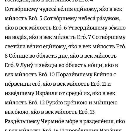
Сотво́ршему чудеса́ ве́лия еди́ному, я́ко в век
ми́лость Его́. 5 Сотво́ршему небеса́ ра́зумом,
я́ко в век ми́лость Его́. 6 Утверди́вшему зе́млю
на вода́х, я́ко в век ми́лость Его́. 7 Сотво́ршему
свети́ла ве́лия еди́ному, я́ко в век ми́лость Его́.
8 Со́лнце во о́бласть дне, я́ко в век ми́лость
Его́. 9 Луну́ и зве́зды во о́бласть но́щи, я́ко в
век ми́лость Его́. 10 Порази́вшему Еги́пта с
пе́рвенцы eго́, я́ко в век ми́лость Его́, 11 и
изве́дшему Изра́иля от среды́ их, я́ко в век
ми́лость Его́. 12 Руко́ю кре́пкою и мы́шцею
высо́кою, я́ко в век ми́лость Его́. 13
Разде́льшему Чермно́е мо́ре в разделе́ния, я́ко
в век ми́лость Его́. 14 И прове́дшему Изра́иля