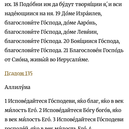
их. 18 Подо́бни им да бу́дут творя́щии я́, и вси
наде́ющиися на ня. 19 До́ме Изра́илев,
благослови́те Го́спода, до́ме Ааро́нь,
благослови́те Го́спода, до́ме Леви́ин,
благослови́те Го́спода. 20 Боя́щиися Го́спода,
благослови́те Го́спода. 21 Благослове́н Госпо́дь
от Сио́на, живы́й во Иерусали́ме.
Псалом 135
Аллилу́иа
1 Испове́дайтеся Го́сподеви, я́ко благ, я́ко в век
ми́лость Его́. 2 Испове́дайтеся Бо́гу бого́в, я́ко
в век ми́лость Его́. 3 Испове́дайтеся Го́сподеви
господе́й, я́ко в век ми́лость Его́. 4