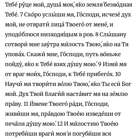
Тебе́ ру́це мои́, душа́ моя́, я́ко земля́ безво́дная
Тебе́. 7 Ско́ро услы́ши мя, Го́споди, исчезе́ дух
мой, не отврати́ лица́ Твоего́ от мене́, и
уподо́блюся низходя́щым в ров. 8 Слы́шану
сотвори́ мне зау́тра ми́лость Твою́, я́ко на Тя
упова́х. Скажи́ мне, Го́споди, путь во́ньже
пойду́, я́ко к Тебе́ взях ду́шу мою́. 9 Изми́ мя
от враг мои́х, Го́споди, к Тебе́ прибего́х. 10
Научи́ мя твори́ти во́лю Твою́, я́ко Ты еси́ Бог
мой. Дух Твой Благи́й наста́вит мя на зе́млю
пра́ву. 11 И́мене Твоего́ ра́ди, Го́споди,
живи́ши мя, пра́вдою Твое́ю изведе́ши от
печа́ли ду́шу мою́. 12 И ми́лостию Твое́ю
потреби́ши враги́ моя́ и погуби́ши вся