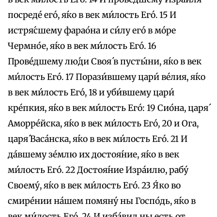
посреде́ eго́, я́ко в век ми́лость Его́. 15 И
истря́сшему фарао́на и си́лу eго́ в мо́ре
Чермно́е, я́ко в век ми́лость Его́. 16
Прове́дшему лю́ди Своя́ в пусты́ни, я́ко в век
ми́лость Его́. 17 Порази́вшему цари́ ве́лия, я́ко
в век ми́лость Его́, 18 и уби́вшему цари́
кре́пкия, я́ко в век ми́лость Его́: 19 Сио́на, царя́
Аморре́йска, я́ко в век ми́лость Его́, 20 и Ога,
царя́ Васа́нска, я́ко в век ми́лость Его́. 21 И
да́вшему зе́млю их достоя́ние, я́ко в век
ми́лость Его́. 22 Достоя́ние Изра́илю, рабу́
Своему́, я́ко в век ми́лость Его́. 23 Я́ко во
смире́нии на́шем помяну́ ны Госпо́дь, я́ко в
век ми́лость Его́. 24 И изба́вил ны есть от