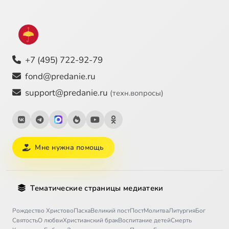
+7 (495) 722-92-79
fond@predanie.ru
support@predanie.ru
(техн.вопросы)
Мне нужна помощь
Тематические страницы медиатеки
Рождество Христово
Пасха
Великий пост
Пост
Молитва
Литургия
Бог
Святость
О любви
Христианский брак
Воспитание детей
Смерть