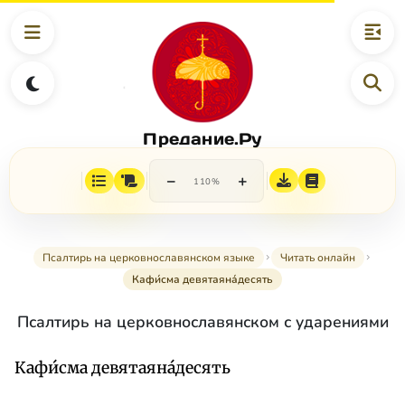
Предание.Ру
−
+
110%
Псалтирь на церковнославянском языке
Читать онлайн
Кафи́сма девятаяна́десять
Псалтирь на церковнославянском с ударениями
Кафи́сма девятаяна́десять