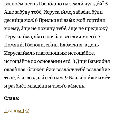
воспое́м песнь Госпо́дню на земли́ чужде́й? 5
А́ще забу́ду тебе́, Иерусали́ме, забве́на бу́ди
десни́ца моя́. 6 Прильпни́ язы́к мой горта́ни
моему́, а́ще не помяну́ тебе́, а́ще не предложу́
Иерусали́ма, я́ко в нача́ле весе́лия моего́. 7
Помяни́, Го́споди, сы́ны Едо́мския, в день
Иерусали́мль глаго́лющыя: истоща́йте,
истоща́йте до основа́ний eго́. 8 Дщи Вавило́ня
окая́нная, блаже́н и́же возда́ст тебе́ воздая́ние
твое́, е́же воздала́ еси́ нам. 9 Блаже́н и́же име́т
и разбие́т младе́нцы твоя́ о ка́мень.
Слава:
Псалом 137