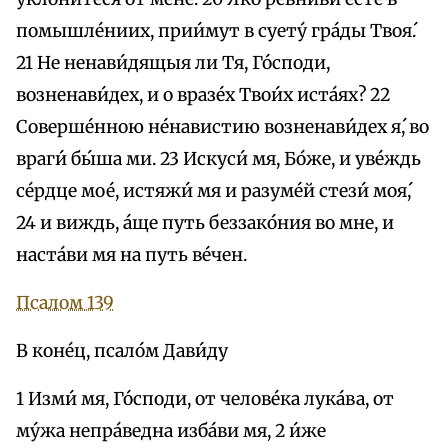
помышле́ниих, прии́мут в суету́ гра́ды Твоя́.
21 Не ненави́дящыя ли Тя, Го́споди,
возненави́дех, и о вразе́х Твои́х иста́ях? 22
Соверше́нною не́навистию возненави́дех я́, во
враги́ бы́ша ми. 23 Искуси́ мя, Бо́же, и уве́ждь
се́рдце мое́, истяжи́ мя и разуме́й стези́ моя́,
24 и виждь, а́ще путь беззако́ния во мне, и
наста́ви мя на путь ве́чен.
Псалом 139
В коне́ц, псало́м Дави́ду
1 Изми́ мя, Го́споди, от челове́ка лука́ва, от
му́жа непра́ведна изба́ви мя, 2 и́же