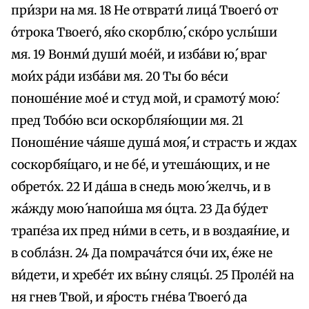
при́зри на мя. 18 Не отврати́ лица́ Твоего́ от
о́трока Твоего́, я́ко скорблю́, ско́ро услы́ши
мя. 19 Вонми́ души́ мое́й, и изба́ви ю́, враг
мои́х ра́ди изба́ви мя. 20 Ты бо ве́си
поноше́ние мое́ и студ мой, и срамоту́ мою́:
пред Тобо́ю вси оскорбля́ющии мя. 21
Поноше́ние ча́яше душа́ моя́, и страсть и ждах
соскорбя́щаго, и не бе́, и утеша́ющих, и не
обрето́х. 22 И да́ша в снедь мою́ желчь, и в
жа́жду мою́ напои́ша мя о́цта. 23 Да бу́дет
трапе́за их пред ни́ми в сеть, и в воздая́ние, и
в собла́зн. 24 Да помрача́тся о́чи их, е́же не
ви́дети, и хребе́т их вы́ну сляцы́. 25 Проле́й на
ня гнев Твой, и я́рость гне́ва Твоего́ да