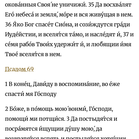
окова́нныя Своя́ не уничижи́. 35 Да восхва́лят
Его́ небеса́ и земля́, мо́ре и вся живу́щая в нем.
36 Я́ко Бог спасе́т Сио́на, и сози́ждутся гра́ди
Иуде́йстии, и вселя́тся та́мо, и насле́дят и́, 37 и
се́мя рабо́в Твои́х удержи́т и́, и лю́бящии и́мя
Твое́ вселя́тся в нем.
Псалом 69
1 В коне́ц, Дави́ду в воспомина́ние, во е́же
спасти́ мя Го́споду
2 Бо́же, в по́мощь мою́ вонми́, Го́споди,
помощи́ ми потщи́ся. 3 Да постыдя́тся и
посра́мятся и́щущии ду́шу мою́, да
возвратя́тся вспять и постыдя́тся хотя́щии