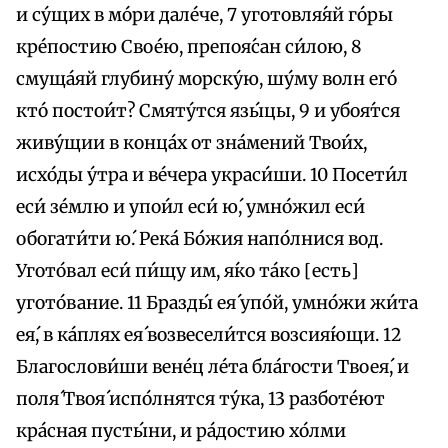
и су́щих в мо́ри дале́че, 7 уготовля́яй го́ры
кре́постию Свое́ю, препоя́сан си́лою, 8
смуща́яй глубину́ морску́ю, шу́му волн eго́
кто́ постои́т? Смяту́тся язы́цы, 9 и убоя́тся
живу́щии в конца́х от зна́мений Твои́х,
исхо́ды у́тра и ве́чера украси́ши. 10 Посети́л
еси́ зе́млю и упои́л еси́ ю́, умно́жил еси́
обогати́ти ю́. Река́ Бо́жия напо́лнися вод.
Угото́вал еси́ пи́щу им, я́ко та́ко [есть]
угото́вание. 11 Бразды́ ея́ упо́й, умно́жи жи́та
ея́, в ка́плях ея́ возвесели́тся возсия́ющи. 12
Благослови́ши вене́ц ле́та бла́гости Твоея́, и
поля́ Твоя́ испо́лнятся ту́ка, 13 разботе́ют
кра́сная пусты́ни, и ра́достию хо́лми