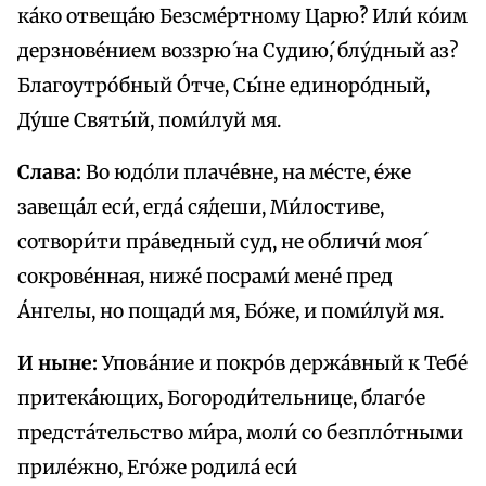
ка́ко отвеща́ю Безсме́ртному Царю́? Или́ ко́им
дерзнове́нием воззрю́ на Судию́, блу́дный аз?
Благоутро́бный О́тче, Сы́не единоро́дный,
Ду́ше Святы́й, поми́луй мя.
Слава:
Во юдо́ли плаче́вне, на ме́сте, е́же
завеща́л еси́, егда́ ся́деши, Ми́лостиве,
сотвори́ти пра́ведный суд, не обличи́ моя́
сокрове́нная, ниже́ посрами́ мене́ пред
А́нгелы, но пощади́ мя, Бо́же, и поми́луй мя.
И ныне:
Упова́ние и покро́в держа́вный к Тебе́
притека́ющих, Богороди́тельнице, благо́е
предста́тельство ми́ра, моли́ со безпло́тными
приле́жно, Его́же родила́ еси́