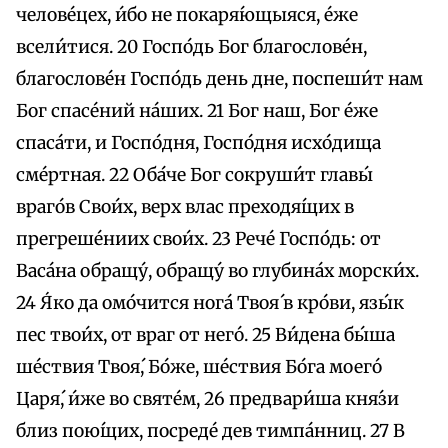
челове́цех, и́бо не покаря́ющыяся, е́же
всели́тися. 20 Госпо́дь Бог благослове́н,
благослове́н Госпо́дь день дне, поспеши́т нам
Бог спасе́ний на́ших. 21 Бог наш, Бог е́же
спаса́ти, и Госпо́дня, Госпо́дня исхо́дища
сме́ртная. 22 Оба́че Бог сокруши́т главы́
враго́в Свои́х, верх влас преходя́щих в
прегреше́ниих свои́х. 23 Рече́ Госпо́дь: от
Васа́на обращу́, обращу́ во глубина́х морски́х.
24 Я́ко да омо́чится нога́ Твоя́ в кро́ви, язы́к
пес твои́х, от враг от него́. 25 Ви́дена бы́ша
ше́ствия Твоя́, Бо́же, ше́ствия Бо́га моего́
Царя́, и́же во святе́м, 26 предвари́ша кня́зи
близ пою́щих, посреде́ дев тимпа́нниц. 27 В