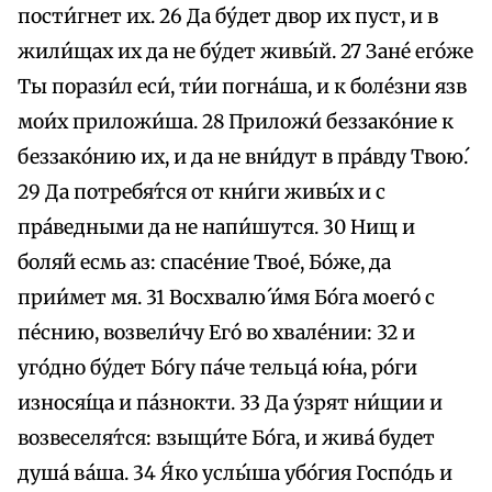
пости́гнет их. 26 Да бу́дет двор их пуст, и в
жили́щах их да не бу́дет живы́й. 27 Зане́ eго́же
Ты порази́л еси́, ти́и погна́ша, и к боле́зни язв
мои́х приложи́ша. 28 Приложи́ беззако́ние к
беззако́нию их, и да не вни́дут в пра́вду Твою́.
29 Да потребя́тся от кни́ги живы́х и с
пра́ведными да не напи́шутся. 30 Нищ и
боля́й есмь аз: спасе́ние Твое́, Бо́же, да
прии́мет мя. 31 Восхвалю́ и́мя Бо́га моего́ с
пе́снию, возвели́чу Его́ во хвале́нии: 32 и
уго́дно бу́дет Бо́гу па́че тельца́ ю́на, ро́ги
износя́ща и па́знокти. 33 Да у́зрят ни́щии и
возвеселя́тся: взыщи́те Бо́га, и жива́ будет
душа́ ва́ша. 34 Я́ко услы́ша убо́гия Госпо́дь и