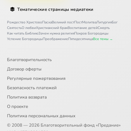
Тематические страницы медиатеки
Рождество Христово
Пасха
Великий пост
Пост
Молитва
Литургия
Бог
Святость
О любви
Христианский брак
Воспитание детей
Смерть
Как читать Библию
Зачем нужна религия
Покров Богородицы
Успение Богородицы
Преображение
Пятидесятница
Все темы →
Благотворительность
Договор оферты
Регулярные пожертвования
Безопасность платежей
Политика возврата
О проекте
Политика персональных данных
© 2008 — 2026 Благотворительный фонд «Предание»