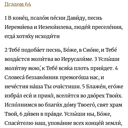
Псалом 64
1 В коне́ц, псало́м пе́сни Дави́ду, песнь
Иереми́ева и Иезеки́илева, люде́й преселе́ния,
егда́ хотя́ху исходи́ти
2 Тебе́ подоба́ет песнь, Бо́же, в Сио́не, и Тебе́
возда́стся моли́тва во Иерусали́ме. 3 Услы́ши
моли́тву мою́, к Тебе́ вся́ка плоть прии́дет. 4
Словеса́ беззако́нник премого́ша нас, и
нече́стия на́ша Ты очи́стиши. 5 Блаже́н, eго́же
избра́л еси́ и прия́л, всели́тся во дво́рех Твои́х.
Испо́лнимся во благи́х до́му Твоего́, свят храм
Твой, 6 ди́вен в пра́вде. Услы́ши ны, Бо́же,
Спаси́телю наш, упова́ние всех конце́й земли́,