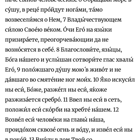
су́шу, в реце́ про́йдут нога́ми, та́мо
возвесели́мся о Нем, 7 Влады́чествующем
си́лою Свое́ю ве́ком. О́чи Его́ на язы́ки
призира́ете, преогорчева́ющии да не
возно́сятся в себе́. 8 Благослови́те, язы́цы,
Бо́га на́шего и услы́шан сотвори́те глас хвалы́
Его́, 9 поло́жшаго ду́шу мою́ в живо́т и не
да́вшаго во смяте́ние ног мои́х. 10 Я́ко искуси́л
ны еси́, Бо́же, разже́гл ны еси́, я́коже
разжиза́ется сребро́. 11 Ввел ны еси́ в сеть,
положи́л еси́ ско́рби на хребте́ на́шем. 12
Возве́л еси́ челове́ки на главы́ на́ша,
проидо́хом сквозе́ огнь и во́ду, и изве́л еси́ ны
в поко́й. 13 Вни́ду в дом Твой со