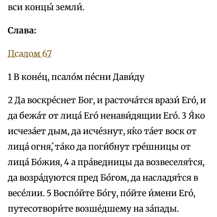
вси концы́ земли́.
Слава:
Псалом 67
1 В коне́ц, псало́м пе́сни Дави́ду
2 Да воскре́снет Бог, и расточа́тся врази́ Егó, и
да бежа́т от лица́ Его́ ненави́дящии Его́. 3 Я́ко
исчеза́ет дым, да исче́знут, я́ко та́ет воск от
лица́ огня́, та́ко да поги́бнут гре́шницы от
лица́ Бо́жия, 4 а пра́ведницы да возвеселя́тся,
да возра́дуются пред Бо́гом, да насладя́тся в
весе́лии. 5 Воспо́йте Бо́гу, по́йте и́мени Его́,
путесотвори́те возше́дшему на за́пады.