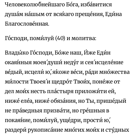
Человеколю́бнейшаго Бо́га, изба́витися
душа́м на́шым от вся́каго преще́ния, Еди́на
Благослове́нная.
Го́споди, поми́луй (40) и молитва:
Влады́ко Го́споди, Бо́же наш, И́же Еди́н
окая́нныя моея́ души́ неду́г и сея́ исцеле́ние
ве́дый, исцели́ ю́, я́коже ве́си, ра́ди мно́жества
ми́лости Твоея́ и щедро́т Твои́х, поне́же от
дел мои́х несть пла́стыря приложи́ти ей,
ниже́ еле́а, ниже́ обяза́ния, но Ты, прише́дый
не пра́ведныя призва́ти, но гре́шныя в
покая́ние, поми́луй, уще́дри, прости́ ю́,
раздери́ рукописа́ние мно́гих мои́х и сту́дных