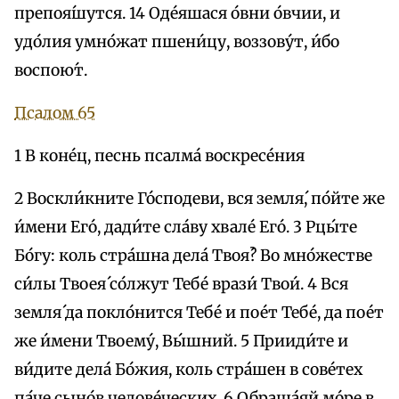
препоя́шутся. 14 Оде́яшася о́вни о́вчии, и
удо́лия умно́жат пшени́цу, воззову́т, и́бо
воспою́т.
Псалом 65
1 В коне́ц, песнь псалма́ воскресе́ния
2 Воскли́кните Го́сподеви, вся земля́, по́йте же
и́мени Его́, дади́те сла́ву хвале́ Его́. 3 Рцы́те
Бо́гу: коль стра́шна дела́ Твоя́? Во мно́жестве
си́лы Твоея́ со́лжут Тебе́ врази́ Твои́. 4 Вся
земля́ да покло́нится Тебе́ и пое́т Тебе́, да пое́т
же и́мени Твоему́, Вы́шний. 5 Прииди́те и
ви́дите дела́ Бо́жия, коль стра́шен в сове́тех
па́че сыно́в челове́ческих. 6 Обраща́яй мо́ре в