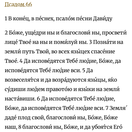
Псалом 66
1 В коне́ц, в пе́снех, псало́м пе́сни Дави́ду
2 Бо́же, уще́дри ны и благослови́ ны, просвети́
лице́ Твое́ на ны и поми́луй ны. 3 Позна́ти на
земли́ путь Твой, во всех язы́цех спасе́ние
Твое́. 4 Да испове́дятся Тебе́ лю́дие, Бо́же, да
испове́дятся Тебе́ лю́дие вси. 5 Да
возвеселя́тся и да возра́дуются язы́цы, я́ко
су́диши лю́дем правото́ю и язы́ки на земли́
наста́виши. 6 Да испове́дятся Тебе́ лю́дие,
Бо́же, да испове́дятся Тебе́ лю́дие вси. 7 Земля́
даде́ плод свой, благослови́ ны, Бо́же, Бо́же
наш, 8 благослови́ ны, Бо́же, и да убоя́тся Его́