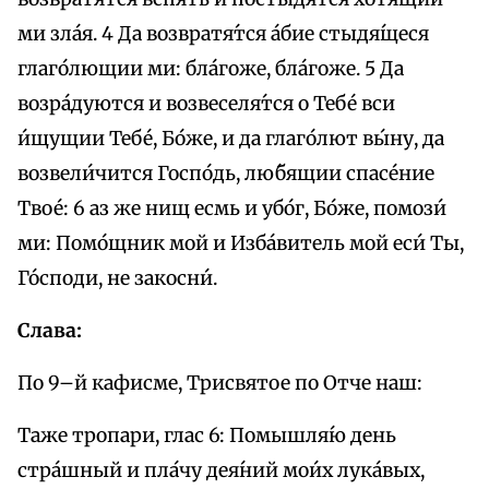
ми зла́я. 4 Да возвратя́тся а́бие стыдя́щеся
глаго́лющии ми: бла́гоже, бла́гоже. 5 Да
возра́дуются и возвеселя́тся о Тебе́ вси
и́щущии Тебе́, Бо́же, и да глаго́лют вы́ну, да
возвели́чится Госпо́дь, лю́бящии спасе́ние
Твое́: 6 аз же нищ есмь и убо́г, Бо́же, помози́
ми: Помо́щник мой и Изба́витель мой еси́ Ты,
Го́споди, не закосни́.
Слава:
По 9–й кафисме, Трисвятое по Отче наш:
Таже тропари, глас 6: Помышля́ю день
стра́шный и пла́чу дея́ний мои́х лука́вых,