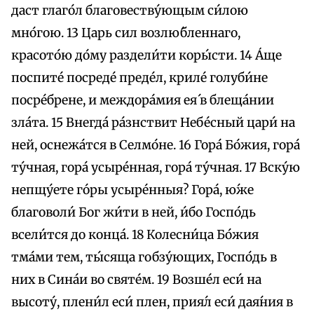
даст глаго́л благовеству́ющым си́лою
мно́гою. 13 Царь сил возлю́бленнаго,
красото́ю до́му раздели́ти коры́сти. 14 А́ще
поспите́ посреде́ преде́л, криле́ голуби́не
посре́брене, и междора́мия ея́ в блеща́нии
зла́та. 15 Внегда́ ра́знствит Небе́сный цари́ на
ней, оснежа́тся в Селмо́не. 16 Гора́ Бо́жия, гора́
ту́чная, гора́ усыре́нная, гора́ ту́чная. 17 Вску́ю
непщу́ете го́ры усыре́нныя? Гора́, ю́же
благоволи́ Бог жи́ти в ней, и́бо Госпо́дь
всели́тся до конца́. 18 Колесни́ца Бо́жия
тма́ми тем, ты́сяща гобзу́ющих, Госпо́дь в
них в Сина́и во святе́м. 19 Возше́л еси́ на
высоту́, плени́л еси́ плен, прия́л еси́ дая́ния в