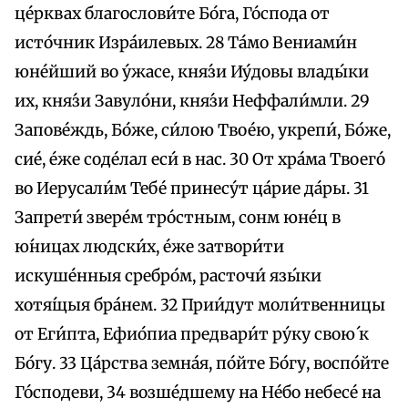
це́рквах благослови́те Бо́га, Го́спода от
исто́чник Изра́илевых. 28 Та́мо Вениами́н
юне́йший во у́жасе, кня́зи Иу́довы влады́ки
их, кня́зи Завуло́ни, кня́зи Неффали́мли. 29
Запове́ждь, Бо́же, си́лою Твое́ю, укрепи́, Бо́же,
сие́, е́же соде́лал еси́ в нас. 30 От хра́ма Твоего́
во Иерусали́м Тебе́ принесу́т ца́рие да́ры. 31
Запрети́ звере́м тро́стным, сонм юне́ц в
ю́ницах людски́х, е́же затвори́ти
искуше́нныя сребро́м, расточи́ язы́ки
хотя́щыя бра́нем. 32 Прии́дут моли́твенницы
от Еги́пта, Ефио́пиа предвари́т ру́ку свою́ к
Бо́гу. 33 Ца́рства земна́я, по́йте Бо́гу, воспо́йте
Го́сподеви, 34 возше́дшему на Не́бо небесе́ на