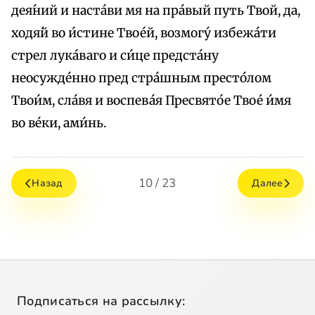
дея́ний и наста́ви мя на пра́вый путь Твой, да,
ходя́й во и́стине Твое́й, возмогу́ избежа́ти
стрел лука́ваго и си́це предста́ну
неосужде́нно пред стра́шным престо́лом
Твои́м, сла́вя и воспева́я Пресвято́е Твое́ и́мя
во ве́ки, ами́нь.
10 / 23
Назад
Далее
Подписаться на рассылку: