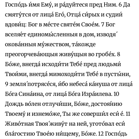
Госпо́дь и́мя Ему́, и ра́дуйтеся пред Ним. 6 Да
смяту́тся от лица́ Его́, Отца́ си́рых и судии́
вдови́ц: Бог в ме́сте святе́м Свое́м. 7 Бог
вселя́ет единомы́сленныя в дом, изводя́
окова́нныя му́жеством, та́кожде
преогорчева́ющыя живу́щыя во гробе́х. 8
Бо́же, внегда́ исходи́ти Тебе́ пред людьми́
Твои́ми, внегда́ мимоходи́ти Тебе́ в пусты́ни,
9 земля́ потрясе́ся, и́бо небеса́ ка́нуша от лица́
Бо́га Сина́ина, от лица́ Бо́га Изра́илева. 10
Дождь во́лен отлучи́ши, Бо́же, достоя́нию
Твоему́ и изнемо́же, Ты же соверши́л еси́ е́. 11
Живо́тная Твоя́ живу́т на ней, угото́вал еси́
бла́гостию Твое́ю ни́щему, Бо́же. 12 Госпо́дь