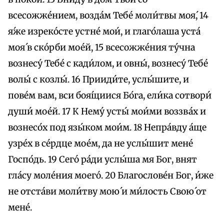
всесожже́нием, возда́м Тебе́ моли́твы моя́, 14
я́же изреко́сте устне́ мои́, и глаго́лаша уста́
моя́ в ско́рби мое́й, 15 всесожже́ния ту́чна
вознесу́ Тебе́ с кади́лом, и овны́, вознесу́ Тебе́
волы́ с козлы́. 16 Прииди́те, услы́шите, и
пове́м вам, вси боя́щиися Бо́га, ели́ка сотвори́
души́ мое́й. 17 К Нему́ усты́ мои́ми воззва́х и
вознесо́х под язы́ком мои́м. 18 Непра́вду а́ще
узре́х в се́рдце мое́м, да не услы́шит мене́
Госпо́дь. 19 Сего́ ра́ди услы́ша мя Бог, внят
гла́су моле́ния моего́. 20 Благослове́н Бог, и́же
не отста́ви моли́тву мою́ и ми́лость Свою́ от
мене́.