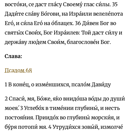
восто́ки, се даст гла́су Своему́ глас си́лы. 35
Дади́те сла́ву Бо́гови, на Изра́или велеле́пота
Его́, и си́ла Его́ на о́блацех. 36 Ди́вен Бог во
святы́х Свои́х, Бог Изра́илев: Той даст си́лу и
держа́ву лю́дем Свои́м, благослове́н Бог.
Слава:
Псалом 68
1 В коне́ц, о изме́ншихся, псало́м Дави́ду
2 Спаси́, мя, Бо́же, я́ко внидо́ша во́ды до души́
моея́. 3 Углебо́х в тиме́нии глубины́, и несть
постоя́ния. Приидо́х во глубины́ морски́я, и
бу́ря потопи́ мя. 4 Утруди́хся зовы́й, измолче́