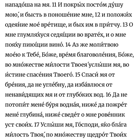
нападо́ша на мя. 11 И покры́х посто́м ду́шу
мою́, и бысть в поноше́ние мне, 12 и положи́х
одея́ние мое́ вре́тище, и бых им в при́тчу. 13 О
мне глумля́хуся седя́щии во врате́х, и о мне
поя́ху пию́щии вино́. 14 Аз же моли́твою
мое́ю к Тебе́, Бо́же, вре́мя благоволе́ния, Бо́же,
во мно́жестве ми́лости Твоея́ услы́ши мя, во
и́стине спасе́ния Твоего́. 15 Спаси́ мя от
бре́ния, да не угле́бну, да изба́влюся от
ненави́дящих мя и от глубо́ких вод. 16 Да не
потопи́т мене́ бу́ря водна́я, ниже́ да пожре́т
мене́ глубина́, ниже́ сведе́т о мне рове́нник
уст свои́х. 17 Услы́ши мя, Го́споди, я́ко бла́га
ми́лость Твоя́, по мно́жеству щедро́т Твои́х