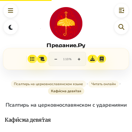
Предание.Ру
−
+
110%
Псалтирь на церковнославянском языке
Читать онлайн
Кафи́сма девя́тая
Псалтирь на церковнославянском с ударениями
Кафи́сма девя́тая