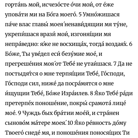
горта́нь мой, исчезо́сте о́чи мои́, от е́же
упова́ти ми на Бо́га моего́. 5 Умно́жишася
па́че влас главы́ моея́ ненави́дящии мя ту́не,
укрепи́шася врази́ мои́, изгоня́щии мя
непра́ведно: я́же не восхища́х, тогда́ воздая́х. 6
Бо́же, Ты уве́дел еси́ безу́мие мое́, и
прегреше́ния моя́ от Тебе́ не утаи́шася. 7 Да не
постыдя́тся о мне терпя́щии Тебе́, Го́споди,
Го́споди сил, ниже́ да посра́мятся о мне
и́щущии Тебе́, Бо́же Изра́илев. 8 Я́ко Тебе́ ра́ди
претерпе́х поноше́ние, покры́ срамота́ лице́
мое́. 9 Чуждь бых бра́тии мое́й, и стра́нен
сыново́м ма́тepe моея́. 10 Я́ко ре́вность до́му
Твоего́ снеде́ мя, и поноше́ния понося́щих Ти