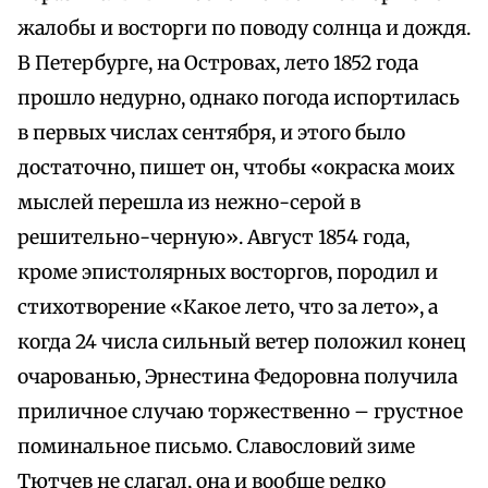
жалобы и восторги по поводу солнца и дождя.
В Петербурге, на Островах, лето 1852 года
прошло недурно, однако погода испортилась
в первых числах сентября, и этого было
достаточно, пишет он, чтобы «окраска моих
мыслей перешла из нежно-серой в
решительно-черную». Август 1854 года,
кроме эпистолярных восторгов, породил и
стихотворение «Какое лето, что за лето», а
когда 24 числа сильный ветер положил конец
очарованью, Эрнестина Федоровна получила
приличное случаю торжественно – грустное
поминальное письмо. Славословий зиме
Тютчев не слагал, она и вообще редко