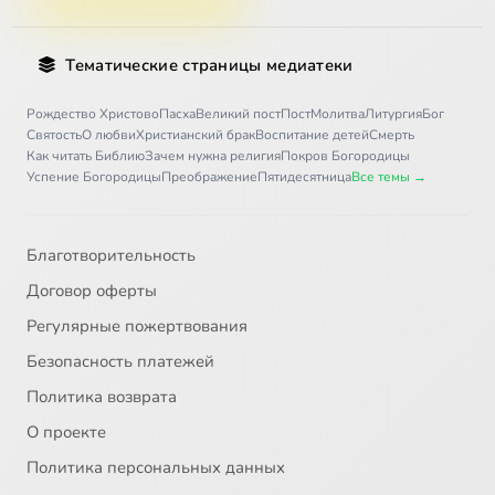
Тематические страницы медиатеки
Рождество Христово
Пасха
Великий пост
Пост
Молитва
Литургия
Бог
Святость
О любви
Христианский брак
Воспитание детей
Смерть
Как читать Библию
Зачем нужна религия
Покров Богородицы
Успение Богородицы
Преображение
Пятидесятница
Все темы →
Благотворительность
Договор оферты
Регулярные пожертвования
Безопасность платежей
Политика возврата
О проекте
Политика персональных данных