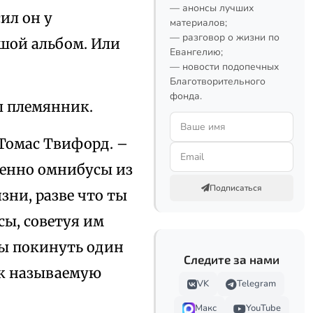
— анонсы лучших
ил он у
материалов;
— разговор о жизни по
ьшой альбом. Или
Евангелию;
— новости подопечных
Благотворительного
фонда.
ал племянник.
 Томас Твифорд. –
менно омнибусы из
Подписаться
зни, разве что ты
сы, советуя им
ны покинуть один
Следите за нами
так называемую
VK
Telegram
Макс
YouTube