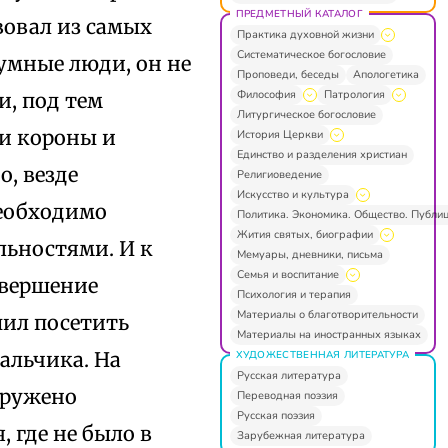
ПРЕДМЕТНЫЙ КАТАЛОГ
вовал из самых
Практика духовной жизни
Систематическое богословие
 умные люди, он не
Проповеди, беседы
Апологетика
Философия
Патрология
и, под тем
Литургическое богословие
ли короны и
История Церкви
Единство и разделения христиан
о, везде
Религиоведение
Искусство и культура
необходимо
Политика. Экономика. Общество. Публи
Жития святых, биографии
льностями. И к
Мемуары, дневники, письма
Семья и воспитание
завершение
Психология и терапия
Материалы о благотворительности
шил посетить
Материалы на иностранных языках
альчика. На
ХУДОЖЕСТВЕННАЯ ЛИТЕРАТУРА
Русская литература
аружено
Переводная поэзия
Русская поэзия
 где не было в
Зарубежная литература