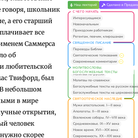
Наш лекторий
Сделано в Предан
 говоря, школьник
С ЧЕГО НАЧАТЬ
Интересующимся
, а его старший
Новоначальным
Приходским работникам
оплачивает все
Регентам, певчим, клирошанам
 именем Саммерса
СВЯЩЕННОЕ ПИСАНИЕ
Переводы Библии
ло об
Святоотеческие толкования
Современные комментарии
ти любительской
МОЛИТВОСЛОВЫ.
БОГОСЛУЖЕБНЫЕ ТЕКСТЫ
Молитвы по-русски
ас Твифорд, был
Молитвы по-славянски
Богослужебные тексты на русском язык
 В небольшом
Богослужебные тексты на церковнослав
СВЯТООТЕЧЕСКОЕ НАСЛЕДИЕ
ными в мире
Мужи апостольские. I—II века
аучные открытия,
Апологеты. II—III века
Вселенские соборы. IV—VIII века
ый человек
Средневековье. IX—XV века
Новое время. XVI—XIX века
 нужно скорее
Современность. XX—XXI века