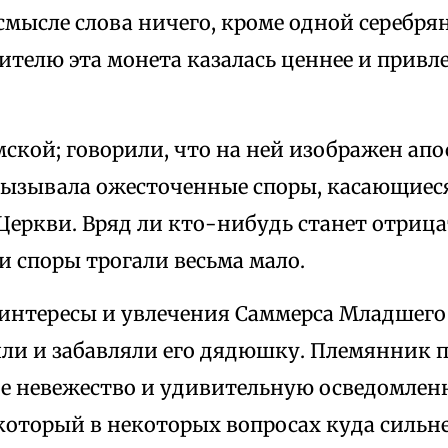
смысле слова ничего, кроме одной серебря
телю эта монета казалась ценнее и привл
ской; говорили, что на ней изображен апо
вызывала ожесточенные споры, касающиес
еркви. Вряд ли кто-нибудь станет отрица
 споры трогали весьма мало.
 интересы и увлечения Саммерса Младшего
яли и забавляли его дядюшку. Племянник 
е невежество и удивительную осведомлен
который в некоторых вопросах куда сильн