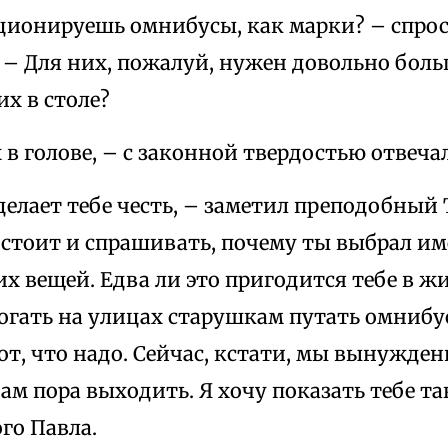
ционируешь омнибусы, как марки? – спрос
 – Для них, пожалуй, нужен довольно бол
х в столе?
 в голове, – с законной твердостью отвеч
 делает тебе честь, – заметил преподобный
е стоит и спрашивать, почему ты выбрал и
х вещей. Едва ли это пригодится тебе в жи
огать на улицах старушкам путать омнибу
от, что надо. Сейчас, кстати, мы вынужде
нам пора выходить. Я хочу показать тебе 
го Павла.