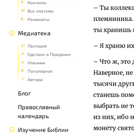
Контакты
– Ты коллек
Все платежи
племянника.
Реквизиты
ты хранишь и
Медиатека
– Я храню их
Лекторий
Сделано в Предании
– Что ж, это
Новинки
Популярное
Наверное, н
Авторы
тысячи други
Блог
станешь пом
выбрать не т
Православный
календарь
из них, ибо 
монету свято
Изучение Библии