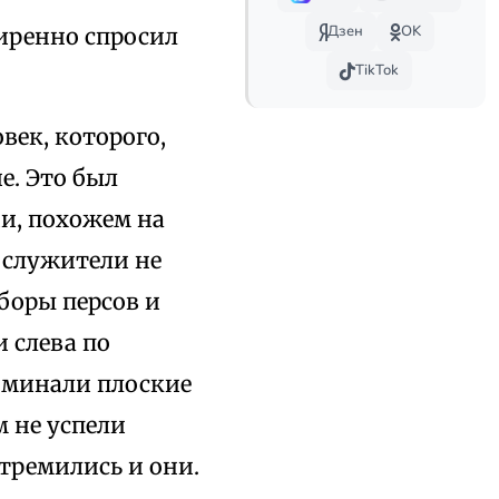
Дзен
OK
миренно спросил
TikTok
век, которого,
е. Это был
и, похожем на
ослужители не
боры персов и
 слева по
поминали плоские
 не успели
стремились и они.