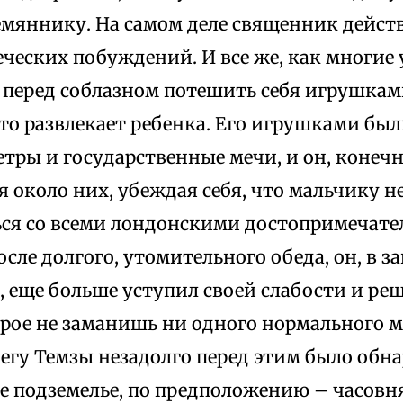
емяннику. На самом деле священник дейст
ческих побуждений. И все же, как многие
 перед соблазном потешить себя игрушкам
то развлекает ребенка. Его игрушками бы
тры и государственные мечи, и он, конечн
 около них, убеждая себя, что мальчику 
ся со всеми лондонскими достопримечате
осле долгого, утомительного обеда, он, в 
 еще больше уступил своей слабости и ре
орое не заманишь ни одного нормального м
регу Темзы незадолго перед этим было обн
 подземелье, по предположению – часовня,