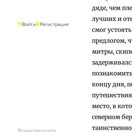
дяде, чем пл
лучших и оте
Войти
Регистрация
смог устоять
предлогом, ч
митры, скипе
задерживался
познакомить
концу дня, п
путешествия,
место, в кот
северном бе
таинственное
Старая версия сайта