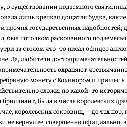
ху, о существовании подземного святилищ
овала лишь крепкая дощатая будка, какие
 и прочих государственных надобностей; д
ил, был потолком раскопанного подземелья
нутри за столом что-то писал офицер анг
не. Да, любители достопримечательностей
топримечательность охраняют чрезвычайно 
ребряную монету с Кохинором и пришел к 
ействительно схожи: по какой-то историч
и бриллиант, была в числе королевских др
учае, королевских сокровищ, – до тех пор, 
и не вернул ее, совершенно официально, в 