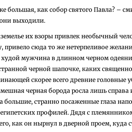
же большая, как собор святого Павла? – с
 они выходили.
дземелье их взоры привлек необычный чело
у, привело сюда то же нетерпеливое желани
худой мужчина в длинном черном одеяни
в странной черной шапочке, каких священн
минающей скорее всего древние головные у
мешная черная борода росла лишь справа и
 а большие, странно посаженные глаза на
 египетских профилей. Дядя с племянником
его, как он нырнул в дверной проем, куда 