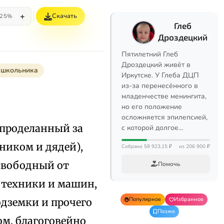
+
Скачать
25%
Глеб
Дроздецкий
Пятилетний Глеб
Дроздецкий живёт в
 школьника
Иркутске. У Глеба ДЦП
из-за перенесённого в
младенчестве менингита,
но его положение
осложняется эпилепсией,
проделанный за
с которой долгое…
ником и дядей),
Собрано 59 923,15 ₽
из 206 900 ₽
свободный от
Помочь
и техники и машин,
Популярное
Избранное
одземки и прочего
Позже
ом, благоговейно