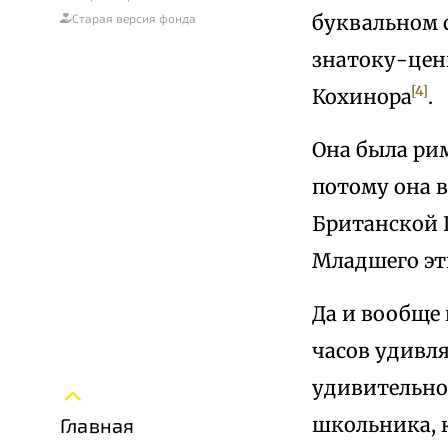
буквальном 
Старая версия фонда
знатоку-цени
[4]
Кохинора
.
Она была рим
потому она 
Британской Ц
Младшего эти
Да и вообще
часов удивл
удивительно
школьника, 
Главная