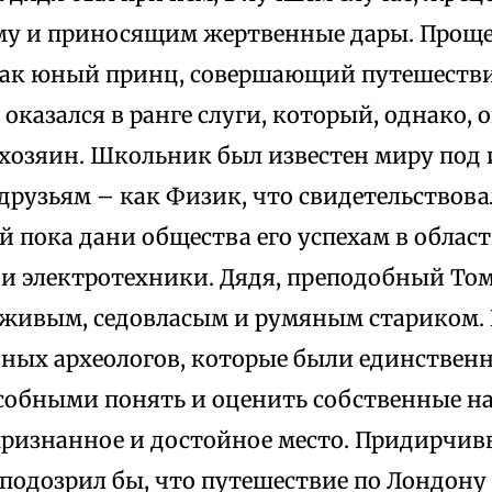
у и приносящим жертвенные дары. Проще
как юный принц, совершающий путешествие
оказался в ранге слуги, который, однако, 
 хозяин. Школьник был известен миру под
друзьям – как Физик, что свидетельствова
й пока дани общества его успехам в облас
и электротехники. Дядя, преподобный Том
живым, седовласым и румяным стариком.
вных археологов, которые были единствен
собными понять и оценить собственные н
признанное и достойное место. Придирчив
аподозрил бы, что путешествие по Лондону