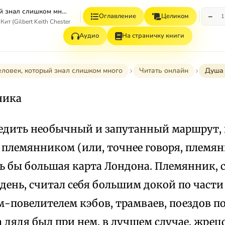
Человек, который знал слишком много (рассказы)
−
Оглавление
Целиком
1
ит (Gilbert Keith Chesterton)
Аудио
На страничку книги
ловек, который знал слишком много
Читать онлайн
Душа
ника
едить необычный и запутанный маршрут, 
 племянником (или, точнее говоря, племян
ь бы большая карта Лондона. Племянник, 
 день, считал себя большим докой по част
-повелителем кэбов, трамваев, поездов п
а дядя был при нем, в лучшем случае, жрец