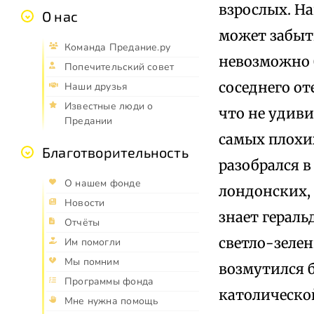
взрослых. Н
О нас
может забыть
Команда Предание.ру
невозможно 
Попечительский совет
соседнего от
Наши друзья
Известные люди о
что не удиви
Предании
самых плохи
Благотворительность
разобрался в
О нашем фонде
лондонских, 
Новости
знает гераль
Отчёты
светло-зеле
Им помогли
Мы помним
возмутился 
Программы фонда
католической
Мне нужна помощь