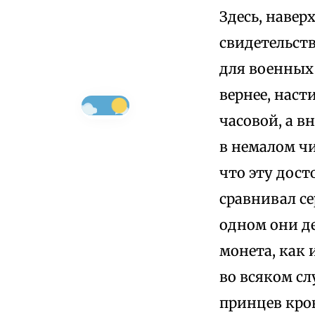
Здесь, навер
свидетельств
для военных
вернее, наст
часовой, а в
в немалом чи
что эту дос
сравнивал се
одном они д
монета, как 
во всяком сл
принцев кров