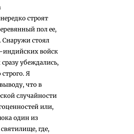
а
 нередко строят
еревянный пол ее,
. Снаружи стоял
ло-индийских войск
 сразу убеждались,
строго. Я
выводу, что в
еской случайности
агоценностей или,
пока один из
святилище, где,