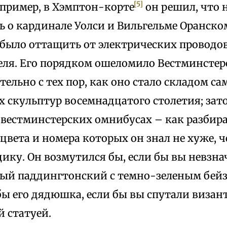
[5]
апример, в Хэмптон-корте
он решил, что 
 о кардинале Уолси и Вильгельме Оранском
было оттащить от электрических проводов
еля. Его порядком ошеломило Вестминстер
тельно с тех пор, как оно стало складом с
х скульптур восемнадцатого столетия; зат
 вестминстерских омнибусах – как разбира
цвета и номера которых он знал не хуже, ч
дику. Он возмутился бы, если бы вы невзна
ный паддингтонский с темно-зеленым бейз
бы его дядюшка, если бы вы спутали визан
 статуей.