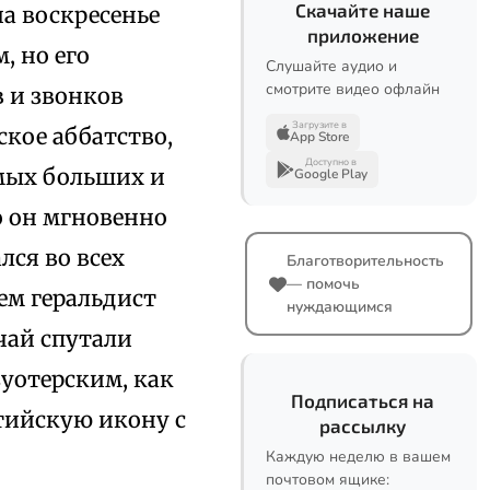
Скачайте наше
на воскресенье
приложение
, но его
Слушайте аудио и
смотрите видео офлайн
 и звонков
Загрузите в
ское аббатство,
App Store
Доступно в
амых больших и
Google Play
о он мгновенно
лся во всех
Благотворительность
— помочь
ем геральдист
нуждающимся
чай спутали
уотерским, как
Подписаться на
тийскую икону с
рассылку
Каждую неделю в вашем
почтовом ящике: