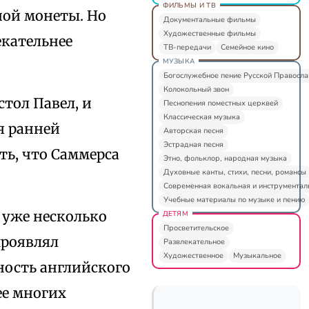
ФИЛЬМЫ И ТВ
ной монеты. Но
Документальные фильмы
Художественные фильмы
екательнее
ТВ-передачи
Семейное кино
МУЗЫКА
Богослужебное пение Русской Правосл
Колокольный звон
стол Павел, и
Песнопения поместных церквей
Классическая музыка
я ранней
Авторская песня
Эстрадная песня
ть, что Саммерса
Этно, фольклор, народная музыка
Духовные канты, стихи, песни, романсы
Современная вокальная и инструментал
Учебные материалы по музыке и пению
 уже несколько
ДЕТЯМ
Просветительское
проявлял
Развлекательное
Художественное
Музыкальное
ность английского
ее многих