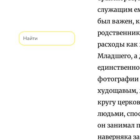
служащим ем
был важен, 
родственник 
расходы как
Младшего, а 
единственно
фотографии 
худощавым, 
кругу церко
людьми, спо
он занимал 
наверняка з