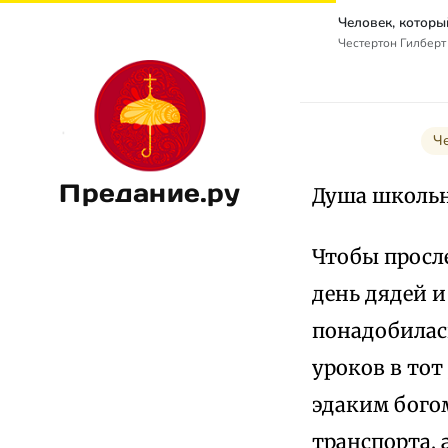
Честертон Гилберт К
Че
Предание.ру
Душа школь
Чтобы просл
день дядей и
понадобилас
уроков в тот
эдаким богом
транспорта, 