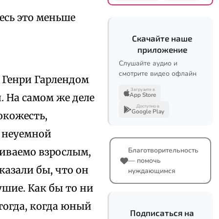
десь это меньше
Скачайте наше
приложение
Слушайте аудио и
смотрите видео офлайн
м Генри Гарлендом
Загрузите в
App Store
. На самом же деле
Доступно в
Google Play
окожесть,
 неуемной
биваемо взрослым,
Благотворительность
— помочь
казали бы, что он
нуждающимся
ушие. Как бы то ни
тогда, когда юный
Подписаться на