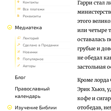
Гарри стал л
Контакты
Все платежи
министерств
Реквизиты
этого велико
Медиатека
или четыре т
Лекторий
оставалась п
Сделано в Предании
грубые и дов
Новинки
не обедал ка
Популярное
застольная о
Авторы
Блог
Кроме лорда 
Православный
Эрик Хьюз, у
календарь
кофе и сигар
отобедав, не
Изучение Библии