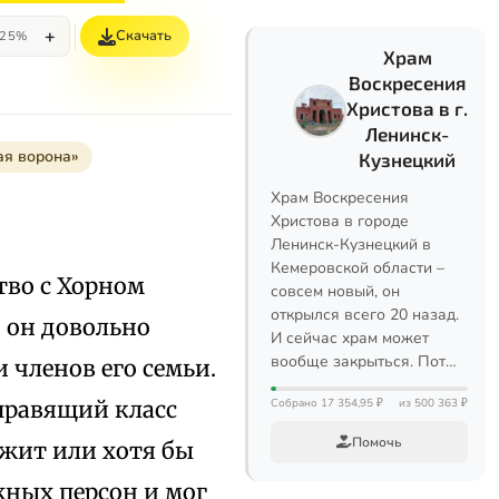
+
Скачать
25%
Храм
Воскресения
Христова в г.
Ленинск-
ая ворона»
Кузнецкий
Храм Воскресения
Христова в городе
Ленинск-Кузнецкий в
Кемеровской области –
тво с Хорном
совсем новый, он
открылся всего 20 назад.
 он довольно
И сейчас храм может
вообще закрыться. Пот…
 членов его семьи.
правящий класс
Собрано 17 354,95 ₽
из 500 363 ₽
Помочь
ужит или хотя бы
жных персон и мог