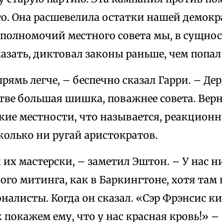
то. Она расшевелила остатки нашей демокр
полномочий местного совета мы, в сущнос
азать, диктовал законы раньше, чем попал
впрямь легче, – беспечно сказал Гарри. – Де
тве большая шишка, поважнее совета. Верн
ские местности, что называется, реакционн
колько ни ругай аристократов.
н их мастерски, – заметил Эштон. – У нас н
ого митинга, как в Баркингтоне, хотя там
алисты. Когда он сказал. «Сэр Фрэнсис к
 покажем ему, что у нас красная кровь!» – 