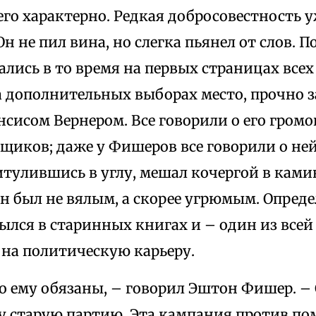
его характерно. Редкая добросовестность у
Он не пил вина, но слегка пьянел от слов. П
ались в то время на первых страницах всех 
а дополнительных выборах место, прочно 
нсисом Вернером. Все говорили о его гром
щиков; даже у Фишеров все говорили о ней
тулившись в углу, мешал кочергой в камине
он был не вялым, а скорее угрюмым. Опред
рылся в старинных книгах и – один из всей
 на политическую карьеру.
о ему обязаны, – говорил Эштон Фишер. –
у старую партию. Эта кампания против по