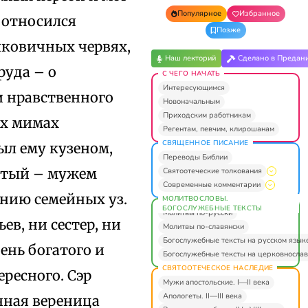
Популярное
Избранное
 относился
Позже
лковичных червях,
Наш лекторий
Сделано в Предан
руда – о
С ЧЕГО НАЧАТЬ
Интересующимся
и нравственного
Новоначальным
Приходским работникам
ых мимах
Регентам, певчим, клирошанам
СВЯЩЕННОЕ ПИСАНИЕ
ыл ему кузеном,
Переводы Библии
ертый – мужем
Святоотеческие толкования
Современные комментарии
ению семейных уз.
МОЛИТВОСЛОВЫ.
БОГОСЛУЖЕБНЫЕ ТЕКСТЫ
Молитвы по-русски
ев, ни сестер, ни
Молитвы по-славянски
Богослужебные тексты на русском язык
чень богатого и
Богослужебные тексты на церковнослав
СВЯТООТЕЧЕСКОЕ НАСЛЕДИЕ
ересного. Сэр
Мужи апостольские. I—II века
Апологеты. II—III века
нная вереница