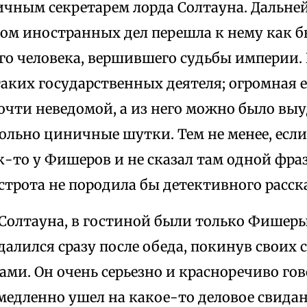
ичным секретарем лорда Солтауна. Дальней
ом иностранных дел перешла к нему как бы
го человека, вершившего судьбы империи.
аких государственных деятеля; огромная е
очти неведомой, а из него можно было вы
ольно циничные шутки. Тем не менее, если
к-то у Фишеров и не сказал там одной фра
строта не породила бы детективного расска
Солтауна, в гостиной были только Фишеры,
далился сразу после обеда, покинув своих 
ами. Он очень серьезно и красноречиво гово
медленно ушел на какое-то деловое свидан