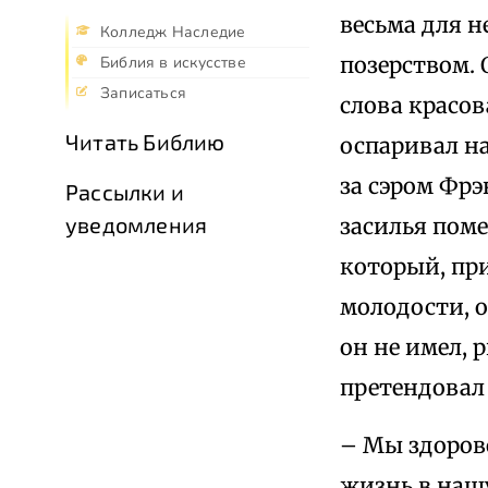
весьма для н
Колледж Наследие
позерством. 
Библия в искусстве
Записаться
слова красов
Читать Библию
оспаривал н
за сэром Фрэ
Рассылки и
уведомления
засилья поме
который, при
молодости, 
он не имел, 
претендовал
– Мы здоров
жизнь в наш