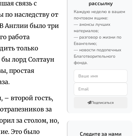
шая связь с
рассылку
Каждую неделю в вашем
 по наследству от
почтовом ящике:
— анонсы лучших
 В Англии было три
материалов;
го работа
— разговор о жизни по
Евангелию;
удить только
— новости подопечных
Благотворительного
 бы лорд Солтаун
фонда.
зы, простая
за.
 – второй гость,
Подписаться
сотрапезников за
рил за столом, но,
ие. Это было
Следите за нами