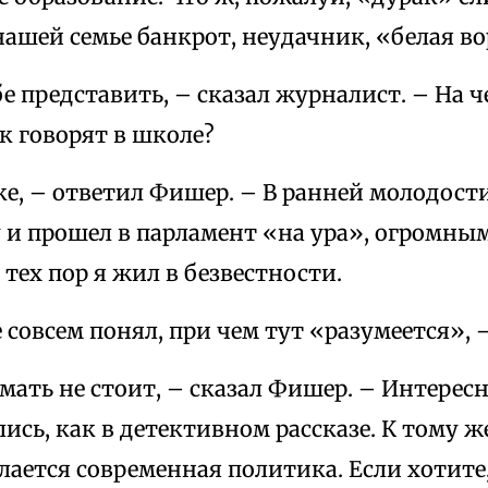
 нашей семье банкрот, неудачник, «белая в
бе представить, – сказал журналист. – На 
ак говорят в школе?
е, – ответил Фишер. – В ранней молодост
 и прошел в парламент «на ура», огромны
с тех пор я жил в безвестности.
е совсем понял, при чем тут «разумеется», 
мать не стоит, – сказал Фишер. – Интерес
ись, как в детективном рассказе. К тому ж
елается современная политика. Если хотите