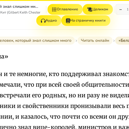
Человек, который знал слишком много (рассказы)
−
Оглавление
Целиком
1
ит (Gilbert Keith Chesterton)
Аудио
На страничку книги
еловек, который знал слишком много
Читать онлайн
«Бел
на»
 и те немногие, кто поддерживал знакомс
мечали, что при всей своей общительности
встречали его родных, но ни разу не видели
нники и свойственники пронизывали весь 
ии, и казалось, что почти со всеми он др
лично знал вице-королей, министров и ва