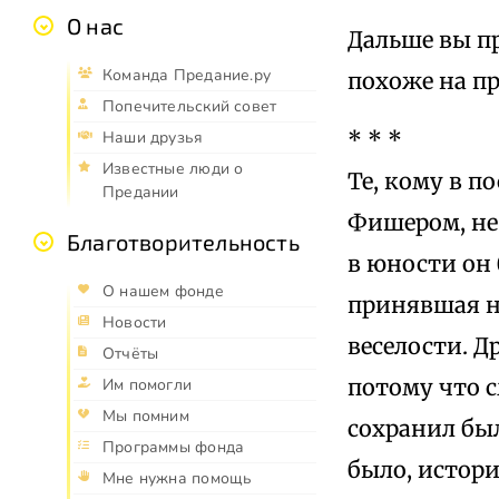
О нас
Дальше вы пр
Команда Предание.ру
похоже на пр
Попечительский совет
* * *
Наши друзья
Известные люди о
Те, кому в п
Предании
Фишером, не 
Благотворительность
в юности он 
О нашем фонде
принявшая н
Новости
веселости. Д
Отчёты
потому что с
Им помогли
Мы помним
сохранил был
Программы фонда
было, истор
Мне нужна помощь