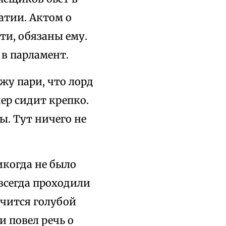
атии. Актом о
ти, обязаны ему.
 в парламент.
ржу пари, что лорд
ер сидит крепко.
ы. Тут ничего не
икогда не было
 всегда проходили
ичится голубой
и повел речь о