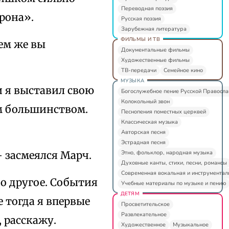
Переводная поэзия
орона».
Русская поэзия
Зарубежная литература
ФИЛЬМЫ И ТВ
чем же вы
Документальные фильмы
Художественные фильмы
ТВ-передачи
Семейное кино
МУЗЫКА
и я выставил свою
Богослужебное пение Русской Правосл
Колокольный звон
м большинством.
Песнопения поместных церквей
Классическая музыка
Авторская песня
Эстрадная песня
Этно, фольклор, народная музыка
– засмеялся Марч.
Духовные канты, стихи, песни, романсы
Современная вокальная и инструментал
но другое. События
Учебные материалы по музыке и пению
ДЕТЯМ
е тогда я впервые
Просветительское
Развлекательное
, расскажу.
Художественное
Музыкальное