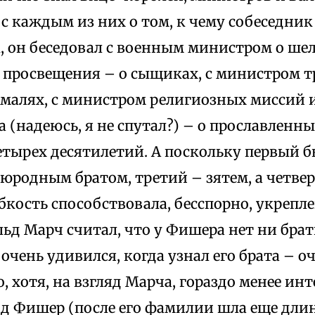
с каждым из них о том, к чему собеседник
к, он беседовал с военным министром о ше
 просвещения – о сыщиках, с министром т
малях, с министром религиозных миссий 
 (надеюсь, я не спутал?) – о прославленн
тырех десятилетий. А поскольку первый б
оюродным братом, третий – зятем, а четв
ибкость способствовала, бесспорно, укрепл
ьд Марч считал, что у Фишера нет ни брать
 очень удивился, когда узнал его брата – о
, хотя, на взгляд Марча, гораздо менее инт
нд Фишер (после его фамилии шла еще дли