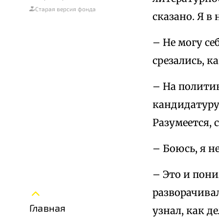
Старая версия фонда
сказано. Я в
– Не могу се
срезались, к
– На политик
кандидатуру
Разумеется, 
– Боюсь, я н
– Это и пони
разворачивал
Главная
узнал, как д