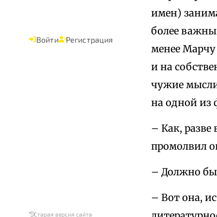
имен) заним
более важный
Войти
Регистрация
менее Марчу 
и на собстве
чужие мысли 
на одной из
– Как, разве
промолвил о
– Должно быт
– Вот она, и
литературно
Старая версия сайта