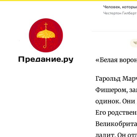
Честертон Гилберт К
Ч
Предание.ру
«Белая воро
Гарольд Марч
Фишером, за
одинок. Они 
Его родстве
Великобритан
ладит. Он от