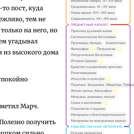
Вселенские соборы. IV—VIII века
то пост, куда
Средневековье. IX—XV века
Новое время. XVI—XIX века
ежливо, тем не
Современность. XX—XXI века
ПРЕДМЕТНЫЙ КАТАЛОГ
только на него, но
Практика духовной жизни
Систематическое богословие
ьем угадывал
Проповеди, беседы
Апологетика
Философия
Патрология
и из высокого дома
Литургическое богословие
История Церкви
Единство и разделения христиан
Религиоведение
 спокойно
Искусство и культура
Политика. Экономика. Общество. Публи
Жития святых, биографии
Мемуары, дневники, письма
Семья и воспитание
аметил Марч.
Психология и терапия
Материалы о благотворительности
 Полезно получить
Материалы на иностранных языках
ХУДОЖЕСТВЕННАЯ ЛИТЕРАТУРА
лишком сильно
Русская литература