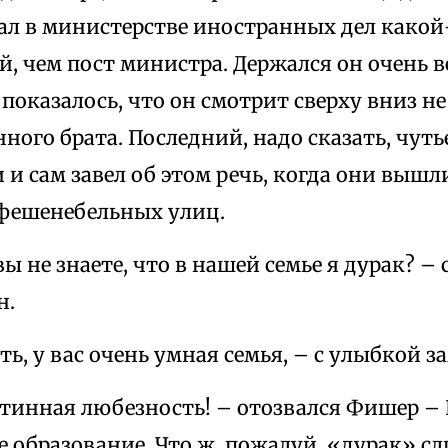
ал в министерстве иностранных дел какой-
, чем пост министра. Держался он очень в
показалось, что он смотрит сверху вниз не 
нного брата. Последний, надо сказать, чут
и сам завел об этом речь, когда они вышл
 фешенебельных улиц.
 вы не знаете, что в нашей семье я дурак? –
н.
ь, у вас очень умная семья, – с улыбкой з
стинная любезность! – отозвался Фишер –
е образование. Что ж, пожалуй, «дурак» с