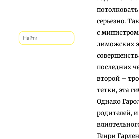
потолковать 
серьезно. Та
с министром
лиможских э
совершенства
последних че
второй – тр
тетки, эта г
Однако Гарол
родителей, и
влиятельного
Генри Гарле