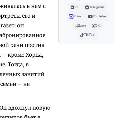
живалась в нем с
VK
Telegram
ортреты его и
Макс
YouTube
газет: он
Дзен
OK
забронированное
TikTok
овой речи против
 – кроме Хорна,
. Тогда, в
еленных занятий
 семьи – не
 Он вдохнул новую
мещиков бьет в