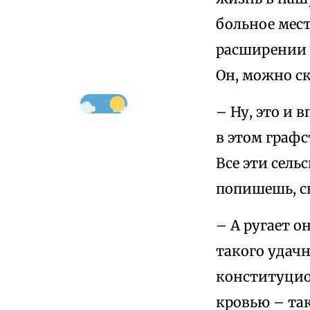
больное мес
расширении 
Он, можно ск
– Ну, это и 
в этом графс
Все эти сель
попишешь, с
– А ругает о
такого удачн
конституцион
кровью – так