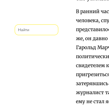
В ранний час
человека, сп
представилос
же, он давно
Гарольд Мар
политических
свидетелем к
пригрезиться
затерявшись
журналист та
ему не стал 