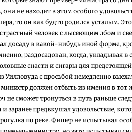
, которые знают премьер-министра со дня 
 они не находят в этом особого удовольст
ера, то он как будто родился усталым. Эт
сстрастный человек с лысеющим лбом и св
л досаду в какой-нибудь иной форме, кро
мненно, раздосадован, когда, укладывая в 
оловные снасти и сигары для предстоящей
з Уилловуда с просьбой немедленно выехат
-министр должен отбыть из имения в тот 
рч не сможет тронуться в путь раньше сле
 и заранее предвкушал удовольствие, кото
прогулка по реке. Фишер не испытывал осо
 премьер-министру, но зато испытывал с