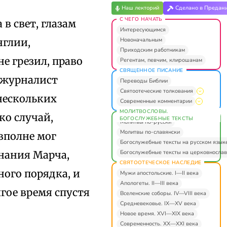
Наш лекторий
Сделано в Предан
С ЧЕГО НАЧАТЬ
 в свет, глазам
Интересующимся
Новоначальным
нглии,
Приходским работникам
е грезил, право
Регентам, певчим, клирошанам
СВЯЩЕННОЕ ПИСАНИЕ
й журналист
Переводы Библии
Святоотеческие толкования
нескольких
Современные комментарии
МОЛИТВОСЛОВЫ.
ко случай,
БОГОСЛУЖЕБНЫЕ ТЕКСТЫ
Молитвы по-русски
Молитвы по-славянски
 вполне мог
Богослужебные тексты на русском язык
Богослужебные тексты на церковнослав
знания Марча,
СВЯТООТЕЧЕСКОЕ НАСЛЕДИЕ
ого порядка, и
Мужи апостольские. I—II века
Апологеты. II—III века
лгое время спустя
Вселенские соборы. IV—VIII века
Средневековье. IX—XV века
Новое время. XVI—XIX века
Современность. XX—XXI века