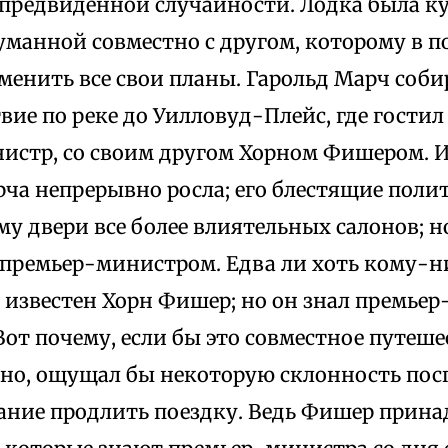
епредвиденной случайности. Лодка была к
думанной совместно с другом, которому в
менить все свои планы. Гарольд Марч соби
вие по реке до Уилловуд-Плейс, где гостил
истр, со своим другом Хорном Фишером. И
ча непрерывно росла; его блестящие поли
у двери все более влиятельных салонов; но
с премьер-министром. Едва ли хоть кому-
 известен Хорн Фишер; но он знал премьер
Вот почему, если бы это совместное путеше
тно, ощущал бы некоторую склонность пос
ание продлить поездку. Ведь Фишер прина