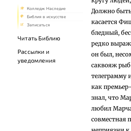
кругу людей
Колледж Наследие
Должно быть,
Библия в искусстве
касается Фиш
Записаться
бледный, бе
Читать Библию
редко выража
Рассылки и
он был, несо
уведомления
саквояж рыб
телеграмму и
как премьер
знал, что Ма
любил Марча
совместная 
неприязни к