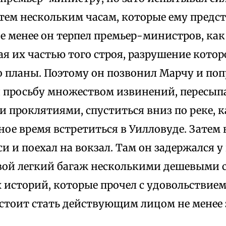
тем нескольким часам, которые ему предст
не менее он терпел премьер-министров, ка
ая их частью того строя, разрушение кото
о планы. Поэтому он позвонил Марчу и поп
 просьбу множеством извинений, пересы
проклятиями, спуститься вниз по реке, к
ное время встретиться в Уилловуде. Затем
и и поехал на вокзал. Там он задержался у
вой легкий багаж несколькими дешевыми
историй, которые прочел с удовольствием,
дстоит стать действующим лицом не менее