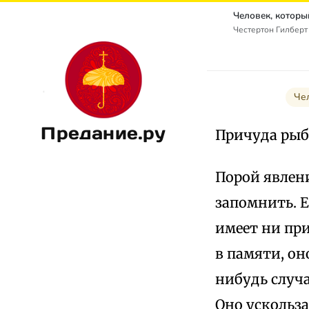
Честертон Гилберт К
Че
Предание.ру
Причуда рыб
Порой явлен
запомнить. Е
имеет ни пр
в памяти, он
нибудь случа
Оно ускольза