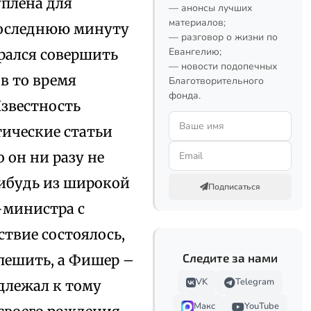
уплена для
— анонсы лучших
материалов;
 последнюю минуту
— разговор о жизни по
Евангелию;
рался совершить
— новости подопечных
 в то время
Благотворительного
фонда.
звестность
тические статьи
 он ни разу не
нибудь из широкой
Подписаться
-министра с
ствие состоялось,
Следите за нами
пешить, а Фишер –
VK
Telegram
длежал к тому
Макс
YouTube