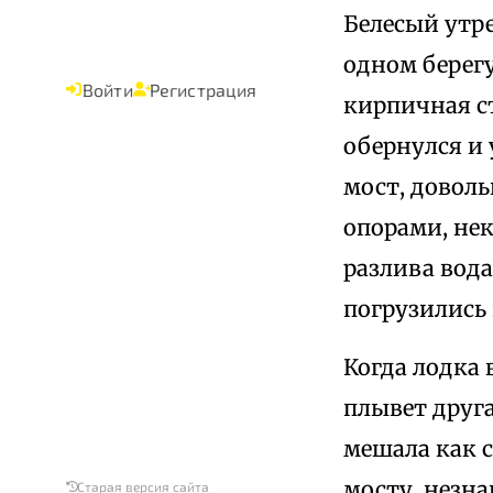
Белесый утр
одном берегу
Войти
Регистрация
кирпичная ст
обернулся и
мост, довол
опорами, нек
разлива вода
погрузились 
Когда лодка 
плывет друга
мешала как с
мосту, незна
Старая версия сайта