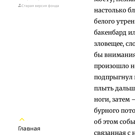
Старая версия фонда
настолько бл
белого утрен
бакенбард и
зловещее, сл
бы внимания 
произошло н
подпрыгнул и
плыть дальш
ноги, затем 
бурного пото
об этом собы
Главная
связанная с 