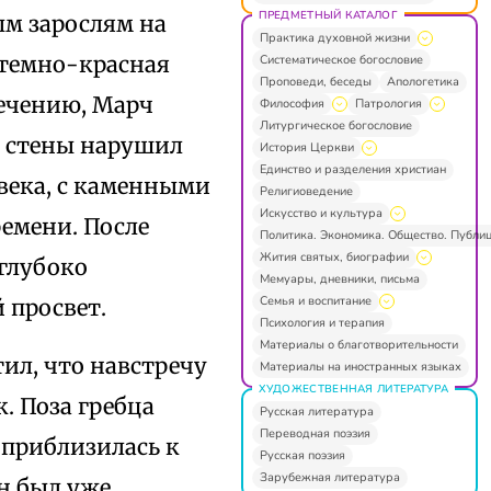
ПРЕДМЕТНЫЙ КАТАЛОГ
ым зарослям на
Практика духовной жизни
ь темно-красная
Систематическое богословие
Проповеди, беседы
Апологетика
течению, Марч
Философия
Патрология
Литургическое богословие
й стены нарушил
История Церкви
Единство и разделения христиан
века, с каменными
Религиоведение
Искусство и культура
ремени. После
Политика. Экономика. Общество. Публи
Жития святых, биографии
 глубоко
Мемуары, дневники, письма
Семья и воспитание
 просвет.
Психология и терапия
Материалы о благотворительности
ил, что навстречу
Материалы на иностранных языках
ХУДОЖЕСТВЕННАЯ ЛИТЕРАТУРА
к. Поза гребца
Русская литература
Переводная поэзия
а приблизилась к
Русская поэзия
Зарубежная литература
он был уже