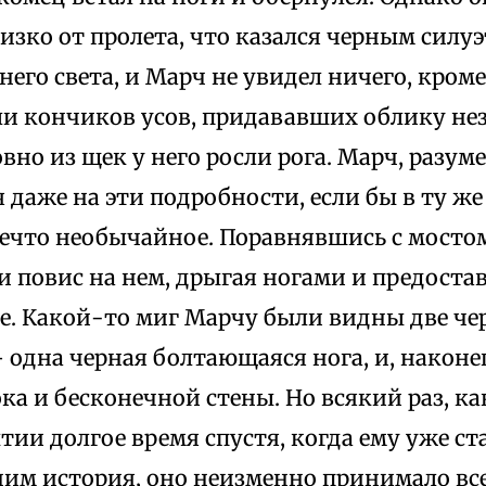
изко от пролета, что казался черным силу
него света, и Марч не увидел ничего, кро
ли кончиков усов, придававших облику не
овно из щек у него росли рога. Марч, разуме
даже на эти подробности, если бы в ту же
ечто необычайное. Поравнявшись с мостом
 повис на нем, дрыгая ногами и предоста
е. Какой-то миг Марчу были видны две ч
– одна черная болтающаяся нога, и, наконе
ка и бесконечной стены. Но всякий раз, к
тии долгое время спустя, когда ему уже ст
ним история, оно неизменно принимало все