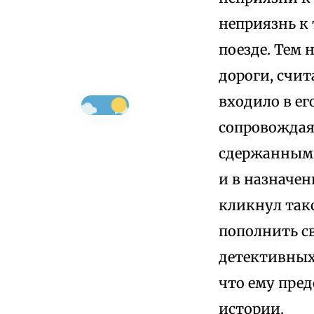
неприязнь к 
поезде. Тем 
дороги, счит
входило в ег
сопровождая
сдержанными 
и в назначен
кликнул такс
пополнить с
детективных 
что ему пре
истории.