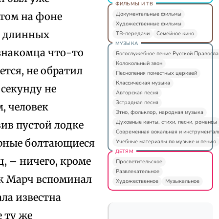
ФИЛЬМЫ И ТВ
Документальные фильмы
этом на фоне
Художественные фильмы
ме длинных
ТВ-передачи
Семейное кино
МУЗЫКА
знакомца что-то
Богослужебное пение Русской Правосл
Колокольный звон
ется, не обратил
Песнопения поместных церквей
Классическая музыка
 секунду не
Авторская песня
Эстрадная песня
, человек
Этно, фольклор, народная музыка
Духовные канты, стихи, песни, романсы
вив пустой лодке
Современная вокальная и инструментал
ерные болтающиеся
Учебные материалы по музыке и пению
ДЕТЯМ
ц, – ничего, кроме
Просветительское
Развлекательное
ак Марч вспоминал
Художественное
Музыкальное
ала известна
 ту же