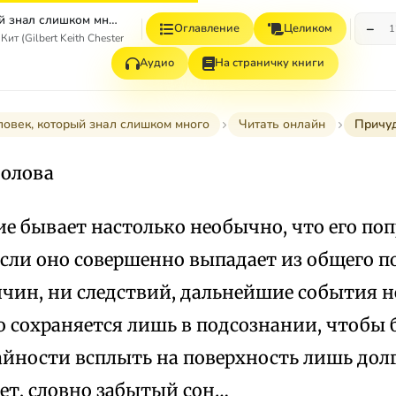
Человек, который знал слишком много (рассказы)
−
Оглавление
Целиком
1
ит (Gilbert Keith Chesterton)
Аудио
На страничку книги
ловек, который знал слишком много
Читать онлайн
Причу
олова
ие бывает настолько необычно, что его по
сли оно совершенно выпадает из общего п
ичин, ни следствий, дальнейшие события н
о сохраняется лишь в подсознании, чтобы 
йности всплыть на поверхность лишь долг
ет, словно забытый сон…