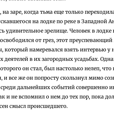
, на заре, когда тьма еще только переходила
ускавшегося на лодке по реке в Западной А
ь удивительное зрелище. Человек в лодке н
 освободился от грез, этот преуспевающи
ч, который намеревался взять интервью у 
 деятелей в их загородных усадьбах. Одна
оторого он стал, был настолько нелеп, что
, и все же он попросту скользнул мимо со
 среди дальнейших событий совершенно ин
к и не вспомнил о нем до тех пор, пока до
ясен смысл происшедшего.