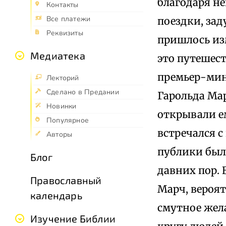
благодаря н
Контакты
Все платежи
поездки, за
Реквизиты
пришлось из
Медиатека
это путешест
премьер-мин
Лекторий
Сделано в Предании
Гарольда Мар
Новинки
открывали ем
Популярное
встречался 
Авторы
публики был
Блог
давних пор. 
Православный
Марч, вероя
календарь
смутное жел
Изучение Библии