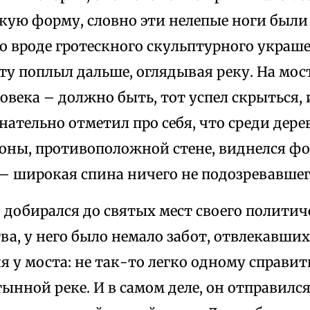
кую форму, словно эти нелепые ноги были
о вроде гротескного скульптурного украшен
у поплыл дальше, оглядывая реку. На мост
овека – должно быть, тот успел скрыться, 
нательно отметил про себя, что среди дерев
роны, противоположной стене, виднелся фо
 – широкая спина ничего не подозревавшег
 добирался до святых мест своего политич
а, у него было немало забот, отвлекавших
 у моста: не так-то легко одному справит
тынной реке. И в самом деле, он отправилс