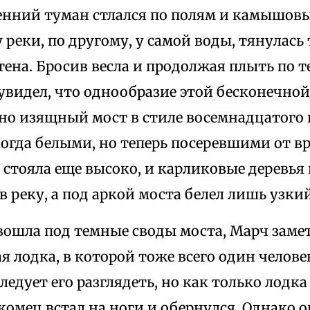
енний туман стлался по полям и камышов
 реки, по другому, у самой воды, тянулас
ена. Бросив весла и продолжая плыть по 
 увидел, что однообразие этой бесконечно
ьно изящный мост в стиле восемнадцатого 
огда белыми, но теперь посеревшими от в
 стояла еще высоко, и карликовые деревья
в реку, а под аркой моста белел лишь узкий
вошла под темные своды моста, Марч замет
я лодка, в которой тоже всего один челове
ледует его разглядеть, но как только лодк
комец встал на ноги и обернулся. Однако 