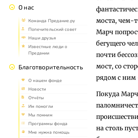
О нас
фантастичес
моста, чем-т
Команда Предание.ру
Попечительский совет
Марч попрост
Наши друзья
бегущего чел
Известные люди о
Предании
почти бессоз
мост, со сто
Благотворительность
рядом с ним
О нашем фонде
Новости
Покуда Марч
Отчёты
паломничеств
Им помогли
Мы помним
происшествия
Программы фонда
на столь пус
Мне нужна помощь