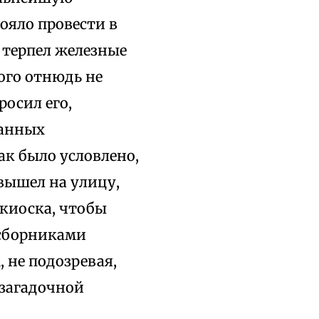
ояло провести в
к терпел железные
рого отнюдь не
росил его,
панных
ак было условлено,
 вышел на улицу,
 киоска, чтобы
 сборниками
 не подозревая,
 загадочной