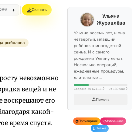
+
Скачать
25%
Ульяна
Журавлёва
Ульяне восемь лет, и она
четвертый, младший
да рыболова
ребёнок в многодетной
семье. И с самого
рождения Ульяну лечат.
Несколько операций,
ежедневные процедуры,
просту невозможно
длительные …
орядка вещей и не
Собрано 50 621,11 ₽
из 180 000 ₽
е воскрешают его
Помочь
благодаря какой-
Популярное
Избранное
ое время спустя.
Позже