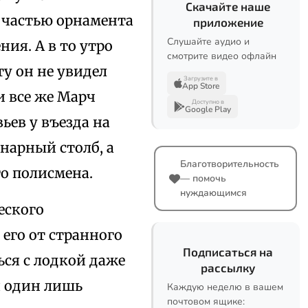
Скачайте наше
 частью орнамента
приложение
Слушайте аудио и
ия. А в то утро
смотрите видео офлайн
у он не увидел
Загрузите в
App Store
и все же Марч
Доступно в
Google Play
ьев у въезда на
нарный столб, а
Благотворительность
о полисмена.
— помочь
нуждающимся
еского
 его от странного
Подписаться на
ься с лодкой даже
рассылку
я один лишь
Каждую неделю в вашем
почтовом ящике: