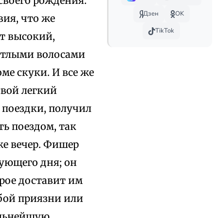
своего рождения.
Дзен
OK
вия, что же
TikTok
от высокий,
етлыми волосами
ме скуки. И все же
свой легкий
 поездки, получил
ь поездом, так
же вечер. Фишер
дующего дня; он
рое доставит им
бой приязни или
ильнейшую