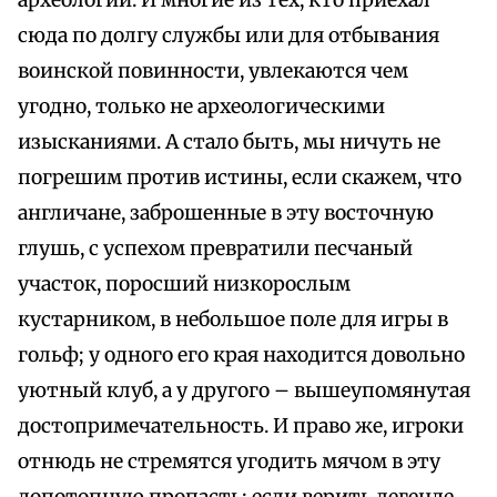
археологии. И многие из тех, кто приехал
сюда по долгу службы или для отбывания
воинской повинности, увлекаются чем
угодно, только не археологическими
изысканиями. А стало быть, мы ничуть не
погрешим против истины, если скажем, что
англичане, заброшенные в эту восточную
глушь, с успехом превратили песчаный
участок, поросший низкорослым
кустарником, в небольшое поле для игры в
гольф; у одного его края находится довольно
уютный клуб, а у другого – вышеупомянутая
достопримечательность. И право же, игроки
отнюдь не стремятся угодить мячом в эту