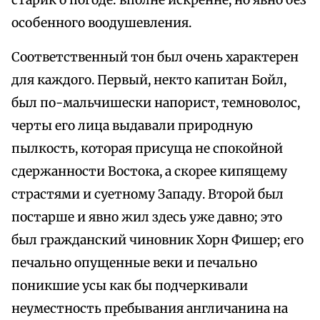
старик о погоде: вполне искренне, но явно без
особенного воодушевления.
Соответственный тон был очень характерен
для каждого. Первый, некто капитан Бойл,
был по-мальчишески напорист, темноволос,
черты его лица выдавали природную
пылкость, которая присуща не спокойной
сдержанности Востока, а скорее кипящему
страстями и суетному Западу. Второй был
постарше и явно жил здесь уже давно; это
был гражданский чиновник Хорн Фишер; его
печально опущенные веки и печально
поникшие усы как бы подчеркивали
неуместность пребывания англичанина на