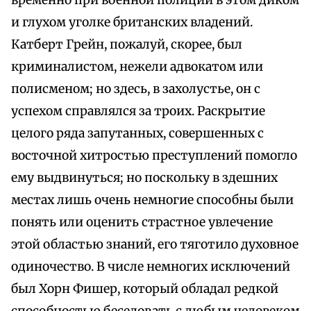
временно при военной полиции в этом диком
и глухом уголке британских владений.
Катберт Грейн, пожалуй, скорее, был
криминалистом, нежели адвокатом или
полисменом; но здесь, в захолустье, он с
успехом справлялся за троих. Раскрытие
целого ряда запутанных, совершенных с
восточной хитростью преступлений помогло
ему выдвинуться; но поскольку в здешних
местах лишь очень немногие способны были
понять или оценить страстное увлечение
этой областью знаний, его тяготило духовное
одиночество. В числе немногих исключений
был Хорн Фишер, который обладал редкой