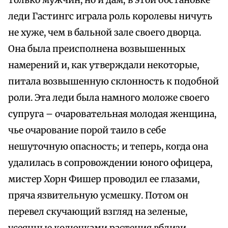
только мужчин, но и дам; в этой обстановке
леди Гастингс играла роль королевы ничуть
не хуже, чем в бальной зале своего дворца.
Она была преисполнена возвышенных
намерений и, как утверждали некоторые,
питала возвышенную склонность к подобной
роли. Эта леди была намного моложе своего
супруга – очаровательная молодая женщина,
чье очарование порой таило в себе
нешуточную опасность; и теперь, когда она
удалилась в сопровождении юного офицера,
мистер Хорн Фишер проводил ее глазами,
пряча язвительную усмешку. Потом он
перевел скучающий взгляд на зеленые,