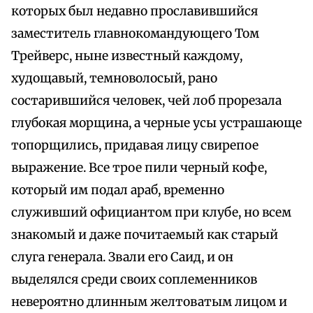
которых был недавно прославившийся
заместитель главнокомандующего Том
Трейверс, ныне известный каждому,
худощавый, темноволосый, рано
состарившийся человек, чей лоб прорезала
глубокая морщина, а черные усы устрашающе
топорщились, придавая лицу свирепое
выражение. Все трое пили черный кофе,
который им подал араб, временно
служивший официантом при клубе, но всем
знакомый и даже почитаемый как старый
слуга генерала. Звали его Саид, и он
выделялся среди своих соплеменников
невероятно длинным желтоватым лицом и