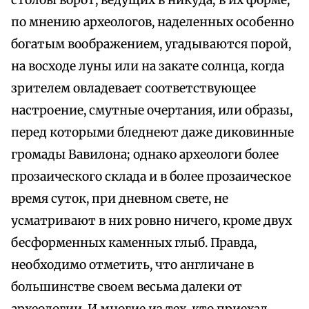
столбы ворот, ведущих в никуда; в их форме,
по мнению археологов, наделенных особенно
богатым воображением, угадываются порой,
на восходе луны или на закате солнца, когда
зрителем овладевает соответствующее
настроение, смутные очертания, или образы,
перед которыми бледнеют даже диковинные
громады Вавилона; однако археологи более
прозаического склада и в более прозаическое
время суток, при дневном свете, не
усматривают в них ровно ничего, кроме двух
бесформенных каменных глыб. Правда,
необходимо отметить, что англичане в
большинстве своем весьма далеки от