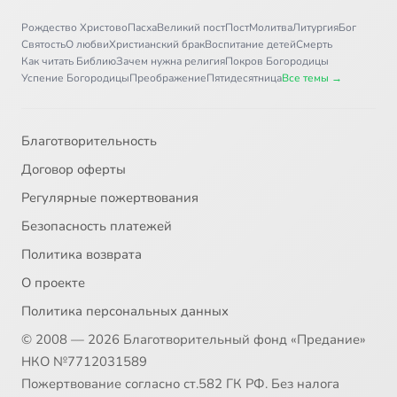
Рождество Христово
Пасха
Великий пост
Пост
Молитва
Литургия
Бог
Святость
О любви
Христианский брак
Воспитание детей
Смерть
Как читать Библию
Зачем нужна религия
Покров Богородицы
Успение Богородицы
Преображение
Пятидесятница
Все темы →
Благотворительность
Договор оферты
Регулярные пожертвования
Безопасность платежей
Политика возврата
О проекте
Политика персональных данных
© 2008 — 2026 Благотворительный фонд «Предание»
НКО №7712031589
Пожертвование согласно ст.582 ГК РФ. Без налога