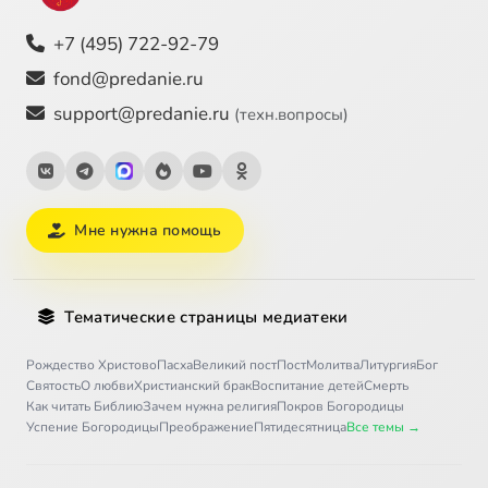
+7 (495) 722-92-79
fond@predanie.ru
support@predanie.ru
(техн.вопросы)
Мне нужна помощь
Тематические страницы медиатеки
Рождество Христово
Пасха
Великий пост
Пост
Молитва
Литургия
Бог
Святость
О любви
Христианский брак
Воспитание детей
Смерть
Как читать Библию
Зачем нужна религия
Покров Богородицы
Успение Богородицы
Преображение
Пятидесятница
Все темы →