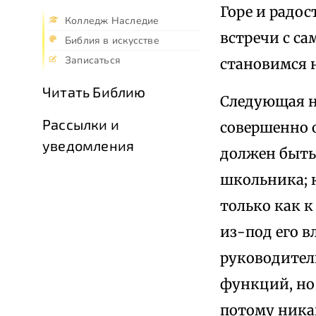
Горе и радос
Колледж Наследие
встречи с са
Библия в искусстве
Записаться
становимся 
Читать Библию
Следующая на
Рассылки и
совершенно о
уведомления
должен быть 
школьника; к
только как к
из-под его в
руководитель
функций, но 
потому ника