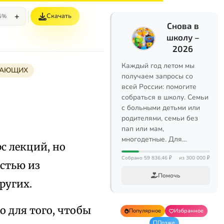
+
Скачать
5%
Снова в
школу –
2026
Каждый год летом мы
НАЮЩИХ
получаем запросы со
всей России: помогите
собраться в школу. Семьи
с больными детьми или
родителями, семьи без
пап или мам,
многодетные. Для…
с лекций, но
Собрано 59 836,46 ₽
из 300 000 ₽
астью из
Помочь
ругих.
о для того, чтобы
Популярное
Избранное
Позже