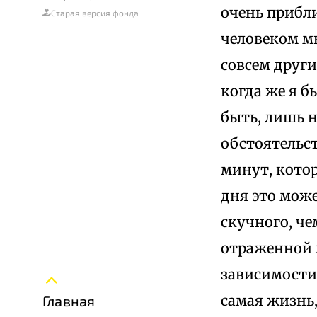
очень прибл
Старая версия фонда
человеком мы
совсем други
когда же я 
быть, лишь 
обстоятельст
минут, котор
дня это може
скучного, че
отраженной ж
зависимости 
самая жизнь,
Главная