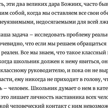
ть, эти два великих дара Божиих, часто 
мим собой, когда мы оставляем все свои об
неуязвимыми, недосягаемыми для всей лж
ша задача – исследовать проблему реальн
чевидно, что если мы решаем обращаться к
реален. Все мы знаем, что такое классный
огда школьник должен к нему явиться, он
 классному руководителю, и пока он не вы
ласти, ему никогда не приходит в голову, 
 – человек. Школьник думает о нем в кате
это лишает личность наставника всех чело
кой человеческий контакт с ним невозмож