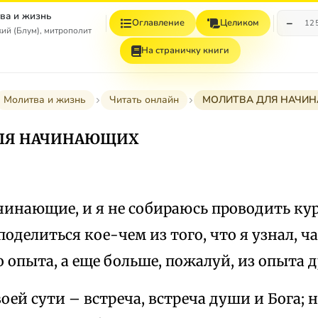
ва и жизнь
−
Оглавление
Целиком
12
ий (Блум), митрополит
На страничку книги
Молитва и жизнь
Читать онлайн
МОЛИТВА ДЛЯ НАЧИ
ЛЯ НАЧИНАЮЩИХ
чинающие, и я не собираюсь проводить кур
поделиться кое-чем из того, что я узнал, ч
 опыта, а еще больше, пожалуй, из опыта д
оей сути – встреча, встреча души и Бога; н