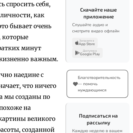
ь спросить себя,
Скачайте наше
 личности, как
приложение
Слушайте аудио и
это бывает очень
смотрите видео офлайн
, которые
Загрузите в
App Store
кратких минут
Доступно в
Google Play
я жизненно важным.
учно наедине с
Благотворительность
— помочь
начает, что ничего
нуждающимся
ва мы созданы по
 похоже на
Подписаться на
 картины великого
рассылку
расоты, созданной
Каждую неделю в вашем