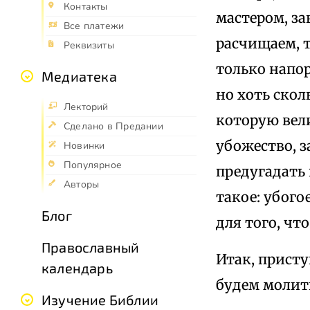
Контакты
мастером, з
Все платежи
расчищаем, т
Реквизиты
только напор
Медиатека
но хоть ско
Лекторий
которую вел
Сделано в Предании
убожество, 
Новинки
Популярное
предугадать
Авторы
такое: убого
Блог
для того, чт
Православный
Итак, присту
календарь
будем молит
Изучение Библии