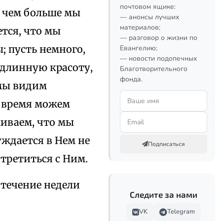
почтовом ящике:
 чем больше мы
— анонсы лучших
материалов;
тся, что мы
— разговор о жизни по
; пусть немного,
Евангелию;
— новости подопечных
одлинную красоту,
Благотворительного
фонда.
 мы видим
е время можем
живаем, что мы
уждается в Нем не
Подписаться
стретиться с Ним.
 течение недели
Следите за нами
VK
Telegram