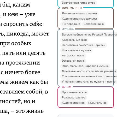
Зарубежная литература
и бы, каким
ФИЛЬМЫ И ТВ
, и кем – уже
Документальные фильмы
Художественные фильмы
 спросить себя:
ТВ-передачи
Семейное кино
МУЗЫКА
ь, никогда, может
Богослужебное пение Русской Правосл
Колокольный звон
 при особых
Песнопения поместных церквей
Классическая музыка
 пять или десять
Авторская песня
Эстрадная песня
 на протяжении
Этно, фольклор, народная музыка
с ничего более
Духовные канты, стихи, песни, романсы
Современная вокальная и инструментал
о мы живем как бы
Учебные материалы по музыке и пению
ДЕТЯМ
ставляем собой, в
Просветительское
Развлекательное
чностей, но и
Художественное
Музыкальное
аша, – это жизнь