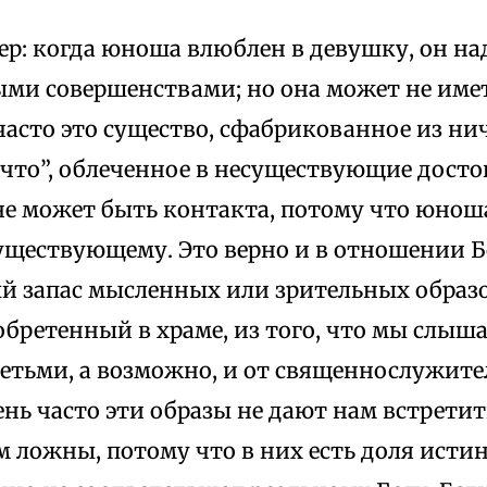
р: когда юноша влюблен в девушку, он над
ми совершенствами; но она может не имет
часто это существо, сфабрикованное из нич
ичто”, облеченное в несуществующие досто
не может быть контакта, потому что юнош
ществующему. Это верно и в отношении Бо
й запас мысленных или зрительных образо
обретенный в храме, из того, что мы слыша
етьми, а возможно, и от священнослужител
ень часто эти образы не дают нам встретит
м ложны, потому что в них есть доля истин