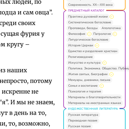
ных людей, по
Современность. XX—XXI века
ПРЕДМЕТНЫЙ КАТАЛОГ
одца и сам овца”.
Практика духовной жизни
среди своих
Систематическое богословие
Проповеди, беседы
Апологетика
 сущая фурия у
Философия
Патрология
Литургическое богословие
ом кругу –
История Церкви
Единство и разделения христиан
Религиоведение
Искусство и культура
Политика. Экономика. Общество. Публи
 из наших
Жития святых, биографии
 непросто, потому
Мемуары, дневники, письма
Семья и воспитание
 искренне не
Психология и терапия
Материалы о благотворительности
я”. И мы не знаем,
Материалы на иностранных языках
ХУДОЖЕСТВЕННАЯ ЛИТЕРАТУРА
т в день на то,
Русская литература
Переводная поэзия
и, то, возможно,
Русская поэзия