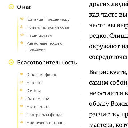
других людей
О нас
как часто вы
Команда Предание.ру
часто вы выр
Попечительский совет
редко. Слиш
Наши друзья
Известные люди о
окружают нас
Предании
сосредоточен
Благотворительность
Вы рискуете,
О нашем фонде
самим собой;
Новости
Отчёты
не остается 
Им помогли
образу Божию
Мы помним
расчистку п
Программы фонда
Мне нужна помощь
мастера, кот