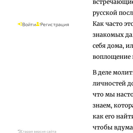
встречающие
русской посл
Как часто эт
Войти
Регистрация
знакомых да
себя дома, и
воплощение 
В деле молит
личностей до
что мы наст
знаем, котор
как его найт
чтобы вдумат
Старая версия сайта