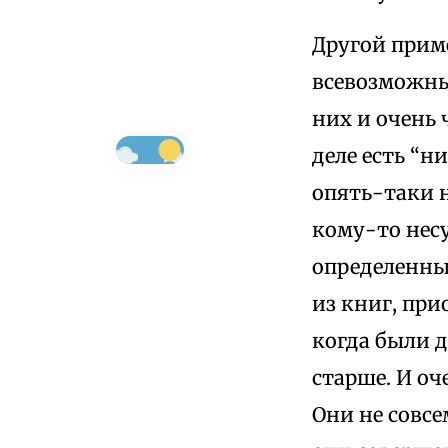
Другой приме
всевозможны
них и очень 
деле есть “н
опять-таки 
кому-то несу
определенны
из книг, при
когда были д
старше. И оч
Они не совсе