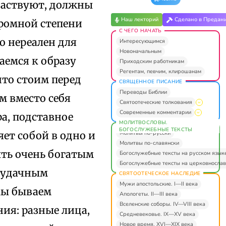
участвуют, должны
Наш лекторий
Сделано в Предан
громной степени
С ЧЕГО НАЧАТЬ
о нереален для
Интересующимся
Новоначальным
аемся к образу
Приходским работникам
Регентам, певчим, клирошанам
что стоим перед
СВЯЩЕННОЕ ПИСАНИЕ
Переводы Библии
м вместо себя
Святоотеческие толкования
Современные комментарии
ра, подставное
МОЛИТВОСЛОВЫ.
БОГОСЛУЖЕБНЫЕ ТЕКСТЫ
Молитвы по-русски
ет собой в одно и
Молитвы по-славянски
ыть очень богатым
Богослужебные тексты на русском язык
Богослужебные тексты на церковнослав
неудачным
СВЯТООТЕЧЕСКОЕ НАСЛЕДИЕ
Мужи апостольские. I—II века
Мы бываем
Апологеты. II—III века
Вселенские соборы. IV—VIII века
ия: разные лица,
Средневековье. IX—XV века
Новое время. XVI—XIX века