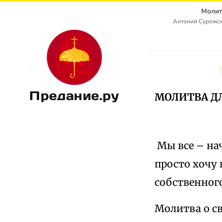
Молит
Антоний Сурожск
Предание.ру
МОЛИТВА Д
Мы все – на
просто хочу 
собственного
Молитва о св