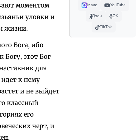
бывают моментом
Макс
YouTube
езьяньи уловки и
Дзен
OK
TikTok
и жизни.
ого Бога, ибо
 Богу, этот Бог
 наставник для
 идет к нему
растет и не выйдет
что классный
гориях его
веческих черт, и
ен.