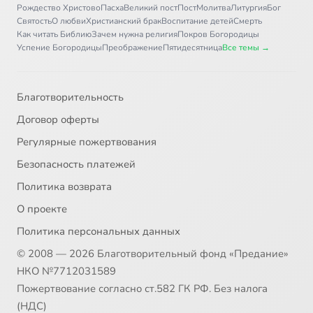
Рождество Христово
Пасха
Великий пост
Пост
Молитва
Литургия
Бог
Святость
О любви
Христианский брак
Воспитание детей
Смерть
Как читать Библию
Зачем нужна религия
Покров Богородицы
Успение Богородицы
Преображение
Пятидесятница
Все темы →
Благотворительность
Договор оферты
Регулярные пожертвования
Безопасность платежей
Политика возврата
О проекте
Политика персональных данных
© 2008 — 2026 Благотворительный фонд «Предание»
НКО №7712031589
Пожертвование согласно ст.582 ГК РФ. Без налога
(НДС)