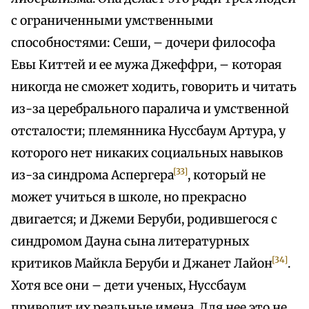
с ограниченными умственными
способностями: Сеши, – дочери философа
Евы Киттей и ее мужа Джеффри, – которая
никогда не сможет ходить, говорить и читать
из-за церебрального паралича и умственной
отсталости; племянника Нуссбаум Артура, у
которого нет никаких социальных навыков
[33]
из-за синдрома Аспергера
, который не
может учиться в школе, но прекрасно
двигается; и Джеми Беруби, родившегося с
синдромом Дауна сына литературных
[34]
критиков Майкла Беруби и Джанет Лайон
.
Хотя все они – дети ученых, Нуссбаум
приводит их реальные имена. Для нее это не