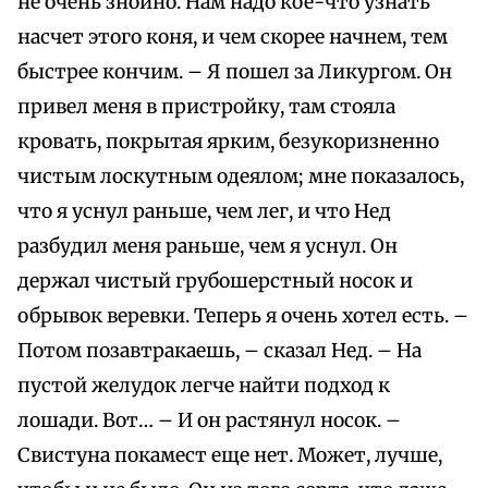
не очень знойно. Нам надо кое-что узнать
насчет этого коня, и чем скорее начнем, тем
быстрее кончим. – Я пошел за Ликургом. Он
привел меня в пристройку, там стояла
кровать, покрытая ярким, безукоризненно
чистым лоскутным одеялом; мне показалось,
что я уснул раньше, чем лег, и что Нед
разбудил меня раньше, чем я уснул. Он
держал чистый грубошерстный носок и
обрывок веревки. Теперь я очень хотел есть. –
Потом позавтракаешь, – сказал Нед. – На
пустой желудок легче найти подход к
лошади. Вот… – И он растянул носок. –
Свистуна покамест еще нет. Может, лучше,