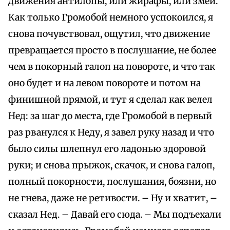
движения антилопы, или жирафы, или змеи.
Как только Громобой немного успокоился, я
снова почувствовал, ощутил, что движение
превращается просто в послушание, не более
чем в покорный галоп на повороте, и что так
оно будет и на левом повороте и потом на
финишной прямой, и тут я сделал как велел
Нед: за шаг до места, где Громобой в первый
раз рванулся к Неду, я завел руку назад и что
было силы шлепнул его ладонью здоровой
руки; и снова прыжок, скачок, и снова галоп,
полный покорности, послушания, боязни, но
не гнева, даже не ретивости. – Ну и хватит, –
сказал Нед. – Давай его сюда. – Мы подъехали