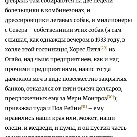
февраль там собираются на две недели
болельщики в комбинезонах, и
дрессировщики легавых собак, и миллионеры
с Севера – собственники этих собак (я сам
слышал, как однажды вечером в 1933 году, в
[29]
холле этой гостиницы, Хорес Литл
из
Огайо, над чьим предприятием, как и над
прочими предприятиями, навис тогда
дамоклов меч в виде повсеместно закрытых
банков, отказался от пяти тысяч долларов,
[30]
предложенных ему за Мери Монтроз
);
[31]
приезжал туда и Пол Рейни
– ему
нравились наши края или, может, наши
олени, и медведи, и пумы, и он пустил часть