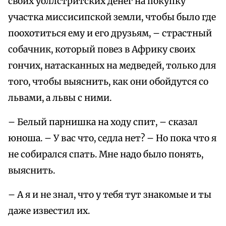
своих уоллстритских денег на покупку
участка миссисипской земли, чтобы было где
поохотиться ему и его друзьям, – страстный
собачник, который повез в Африку своих
гончих, натасканных на медведей, только для
того, чтобы выяснить, как они обойдутся со
львами, а львы с ними.
– Белый парнишка на ходу спит, – сказал
юноша. – У вас что, седла нет? – Но пока что я
не собирался спать. Мне надо было понять,
выяснить.
– А я и не знал, что у тебя тут знакомые и ты
даже известил их.