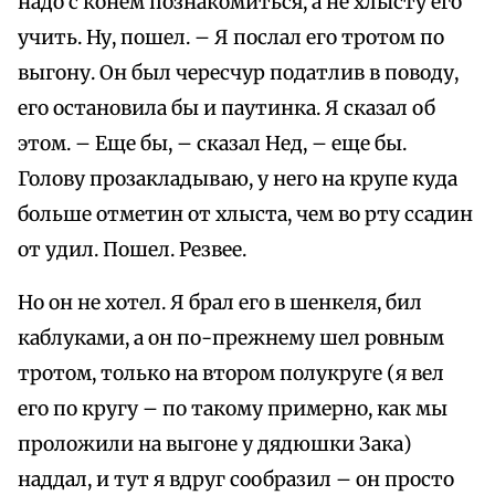
надо с конем познакомиться, а не хлысту его
учить. Ну, пошел. – Я послал его тротом по
выгону. Он был чересчур податлив в поводу,
его остановила бы и паутинка. Я сказал об
этом. – Еще бы, – сказал Нед, – еще бы.
Голову прозакладываю, у него на крупе куда
больше отметин от хлыста, чем во рту ссадин
от удил. Пошел. Резвее.
Но он не хотел. Я брал его в шенкеля, бил
каблуками, а он по-прежнему шел ровным
тротом, только на втором полукруге (я вел
его по кругу – по такому примерно, как мы
проложили на выгоне у дядюшки Зака)
наддал, и тут я вдруг сообразил – он просто