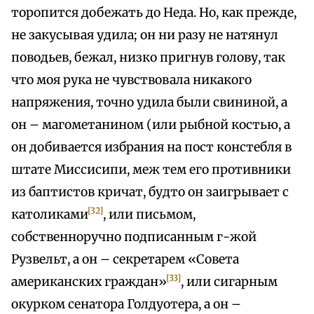
торопится добежать до Неда. Но, как прежде,
не закусывая удила; он ни разу не натянул
поводьев, бежал, низко пригнув голову, так
что моя рука не чувствовала никакого
напряжения, точно удила были свининой, а
он – магометанином (или рыбной костью, а
он добивается избрания на пост констебля в
штате Миссисипи, меж тем его противники
из баптистов кричат, будто он заигрывает с
[32]
католиками
, или письмом,
собственноручно подписанным г-жой
Рузвельт, а он – секретарем «Совета
[33]
американских граждан»
, или сигарным
окурком сенатора Голдуотера, а он –