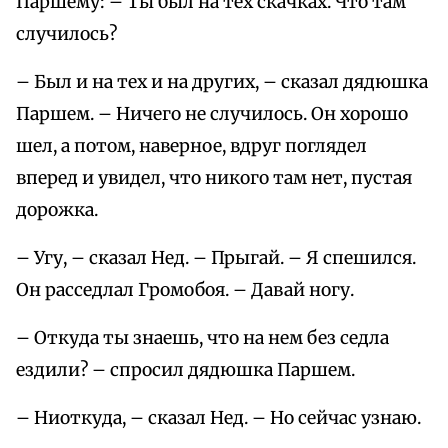
Паршему: – Ты был на тех скачках. Что там
случилось?
– Был и на тех и на других, – сказал дядюшка
Паршем. – Ничего не случилось. Он хорошо
шел, а потом, наверное, вдруг поглядел
вперед и увидел, что никого там нет, пустая
дорожка.
– Угу, – сказал Нед. – Прыгай. – Я спешился.
Он расседлал Громобоя. – Давай ногу.
– Откуда ты знаешь, что на нем без седла
ездили? – спросил дядюшка Паршем.
– Ниоткуда, – сказал Нед. – Но сейчас узнаю.