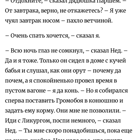
– Отдохните, – сказал дядюшка Паршем. –
От завтрака, верно, не откажетесь? – Я уже
чуял завтрак носом – пахло ветчиной.
– Очень спать хочется, – сказал я.
– Всю ночь глаз не сомкнул, – сказал Нед. –
Да и я тоже. Только он сидел в доме с кучей
бабья и слушал, как они орут – почему да
почем, а я спокойненько провел время в
пустом вагоне – я да конь. – Но я собирался
сперва поставить Громобоя в конюшню и
задать ему корму. Они мне не позволили. –
Иди с Ликургом, поспи немного, – сказал
Нед. – Ты мне скоро понадобишься, пока еще