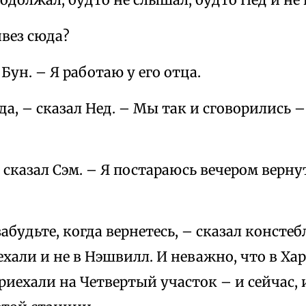
ивез сюда?
 Бун. – Я работаю у его отца.
деда, – сказал Нед. – Мы так и сговорились
 сказал Сэм. – Я постараюсь вечером вернут
абудьте, когда вернетесь, – сказал констебл
али и не в Нэшвилл. И неважно, что в Ха
риехали на Четвертый участок – и сейчас, и