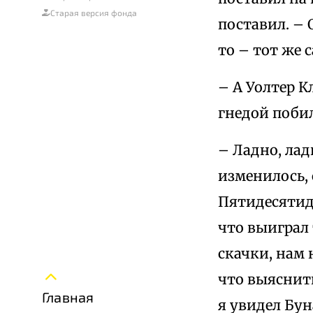
Старая версия фонда
поставил. – 
то – тот же 
– А Уолтер К
гнедой поби
– Ладно, лад
изменилось, 
Пятидесятид
что выиграл 
скачки, нам 
что выяснить
Главная
я увидел Бун