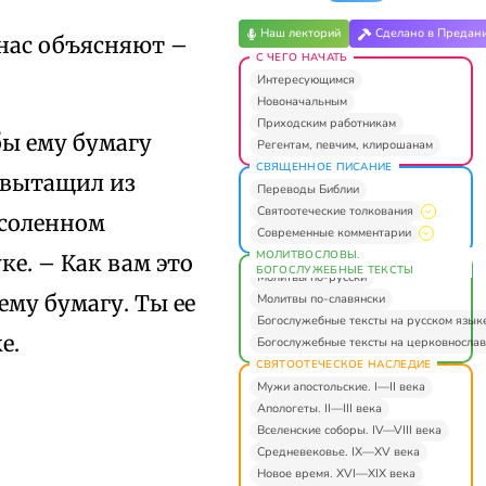
Наш лекторий
Сделано в Предан
у нас объясняют –
С ЧЕГО НАЧАТЬ
Интересующимся
Новоначальным
Приходским работникам
бы ему бумагу
Регентам, певчим, клирошанам
СВЯЩЕННОЕ ПИСАНИЕ
 вытащил из
Переводы Библии
Святоотеческие толкования
усоленном
Современные комментарии
МОЛИТВОСЛОВЫ.
уке. – Как вам это
БОГОСЛУЖЕБНЫЕ ТЕКСТЫ
Молитвы по-русски
ему бумагу. Ты ее
Молитвы по-славянски
Богослужебные тексты на русском язык
е.
Богослужебные тексты на церковнослав
СВЯТООТЕЧЕСКОЕ НАСЛЕДИЕ
Мужи апостольские. I—II века
Апологеты. II—III века
Вселенские соборы. IV—VIII века
Средневековье. IX—XV века
Новое время. XVI—XIX века