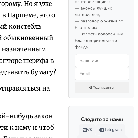
почтовом ящике:
торому. Но я уже
— анонсы лучших
 в Паршеме, это о
материалов;
— разговор о жизни по
ый констебль
Евангелию;
— новости подопечных
мый обыкновенный
Благотворительного
фонда.
го назначенным
конторе шерифа в
редъявить бумагу?
отправляться на
Подписаться
кой-нибудь закон
Следите за нами
ти к нему и чтоб
VK
Telegram