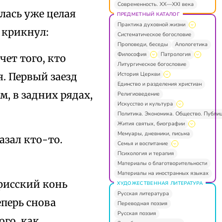
Современность. XX—XXI века
алась уже целая
ПРЕДМЕТНЫЙ КАТАЛОГ
Практика духовной жизни
и крикнул:
Систематическое богословие
Проповеди, беседы
Апологетика
Философия
Патрология
чет того, кто
Литургическое богословие
История Церкви
. Первый заезд
Единство и разделения христиан
, в задних рядах,
Религиоведение
Искусство и культура
Политика. Экономика. Общество. Публи
Жития святых, биографии
Мемуары, дневники, письма
азал кто-то.
Семья и воспитание
Психология и терапия
Материалы о благотворительности
Материалы на иностранных языках
мфисский конь
ХУДОЖЕСТВЕННАЯ ЛИТЕРАТУРА
Русская литература
еперь снова
Переводная поэзия
Русская поэзия
ого, как