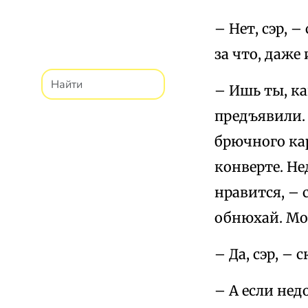
– Нет, сэр, –
за что, даже
– Ишь ты, ка
предъявили.
брючного ка
конверте. Нед
нравится, – 
обнюхай. Мож
– Да, сэр, – 
– А если нед