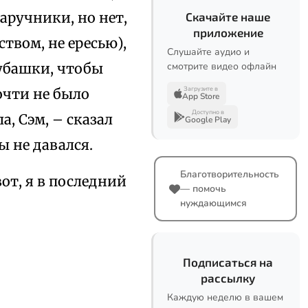
аручники, но нет,
Скачайте наше
приложение
твом, не ересью),
Слушайте аудио и
рубашки, чтобы
смотрите видео офлайн
Загрузите в
очти не было
App Store
Доступно в
а, Сэм, – сказал
Google Play
ы не давался.
Благотворительность
вот, я в последний
— помочь
нуждающимся
Подписаться на
рассылку
Каждую неделю в вашем