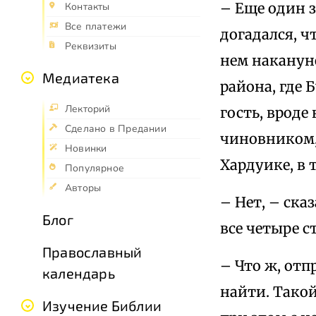
– Еще один з
Контакты
Все платежи
догадался, ч
Реквизиты
нем наканун
Медиатека
района, где 
Лекторий
гость, вроде
Сделано в Предании
чиновником,
Новинки
Хардуике, в 
Популярное
Авторы
– Нет, – ска
Блог
все четыре с
Православный
– Что ж, от
календарь
найти. Такой
Изучение Библии