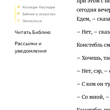
при этом с н
Колледж Наследие
сегодня вече
Библия в искусстве
Едем, – сказ
Записаться
– Нет, – сказ
Читать Библию
Рассылки и
Констебль см
уведомления
– Хочешь, та
– Нет, сэр, –
– С кем он т
– Со мной, –
Констебль пр