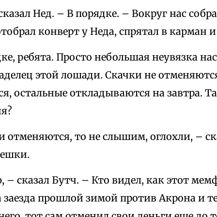
 сказал Нед. – В порядке. – Вокруг нас собр
отобрал конверт у Неда, спрятал в карман 
дке, ребята. Просто небольшая неувязка нас
аделец этой лошади. Скачки не отменяются
я, остальные откладываются на завтра. Там
ня?
и отменяются, то не слышим, оглохли, – ск
мешки.
ю, – сказал Бутч. – Кто видел, как этот ме
а заезда прошлой зимой против Акрона и т
него, тот сам отменил свои деньги еще до т