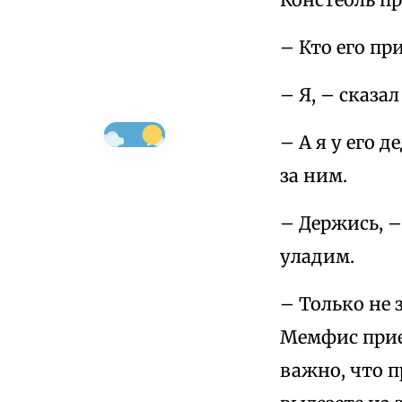
– Кто его пр
– Я, – сказал
– А я у его 
за ним.
– Держись, –
уладим.
– Только не з
Мемфис приех
важно, что п