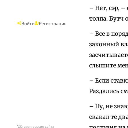
– Нет, сэр, –
толпа. Бутч 
Войти
Регистрация
– Все в поря
законный вл
засчитываетс
слышите ме
– Если ставк
Раздались с
– Ну, не зна
скакал те дв
поставил на 
Старая версия сайта