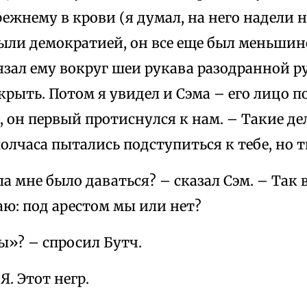
ежнему в крови (я думал, на него надели н
ыли демократией, он все еще был меньшинс
язал ему вокруг шеи рукава разодранной 
рыть. Потом я увидел и Сэма – его лицо п
 он первый протиснулся к нам. – Такие дел
олчаса пытались подступиться к тебе, но т
ла мне было даваться? – сказал Сэм. – Так 
ю: под арестом мы или нет?
ы»? – спросил Бутч.
Я. Этот негр.