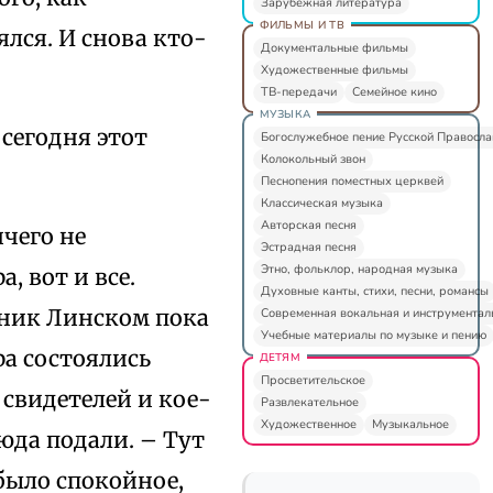
Зарубежная литература
ФИЛЬМЫ И ТВ
ялся. И снова кто-
Документальные фильмы
Художественные фильмы
ТВ-передачи
Семейное кино
МУЗЫКА
 сегодня этот
Богослужебное пение Русской Правосл
Колокольный звон
Песнопения поместных церквей
Классическая музыка
Авторская песня
ичего не
Эстрадная песня
Этно, фольклор, народная музыка
, вот и все.
Духовные канты, стихи, песни, романсы
вник Линском пока
Современная вокальная и инструментал
Учебные материалы по музыке и пению
ра состоялись
ДЕТЯМ
Просветительское
 свидетелей и кое-
Развлекательное
Художественное
Музыкальное
юда подали. – Тут
 было спокойное,