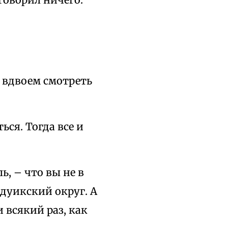
 – вдвоем смотреть
ься. Тогда все и
ь, – что вы не в
рдуикский округ. А
 всякий раз, как