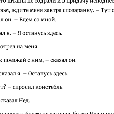
его штаны не содрали и в придачу исподнее
ром, ждите меня завтра спозаранку. – Тут 
ал он. – Едем со мной.
ал я. – Я останусь здесь.
отрел на меня.
к поезжай с ним, – сказал он.
 сказал я. – Останусь здесь.
ут? – спросил констебль.
 сказал Нед.
одолжал, будто не слышал, будто Нед и не 