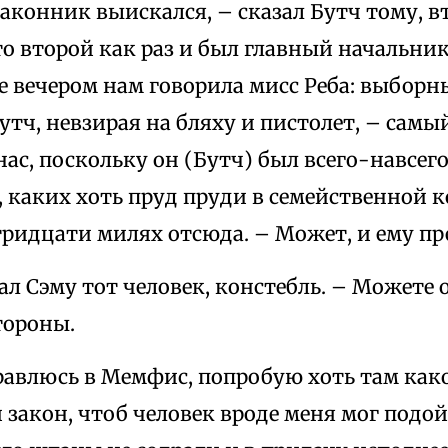
аконник выискался, – сказал Бутч тому, в
то второй как раз и был главный начальник
е вечером нам говорила мисс Реба: выборн
Бутч, невзирая на бляху и пистолет, – са
 нас, поскольку он (Бутч) был всего-навсе
 каких хоть пруд пруди в семейственной 
тридцати милях отсюда. – Может, и ему п
зал Сэму тот человек, констебль. – Можете 
тороны.
правлюсь в Мемфис, попробую хоть там ка
 закон, чтоб человек вроде меня мог подой