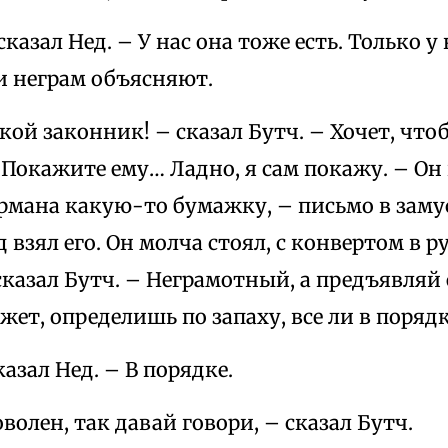
 сказал Нед. – У нас она тоже есть. Только 
 и неграм объясняют.
кой законник! – сказал Бутч. – Хочет, что
 Покажите ему… Ладно, я сам покажу. – Он
рмана какую-то бумажку, – письмо в зам
 взял его. Он молча стоял, с конвертом в р
сказал Бутч. – Неграмотный, а предъявляй 
ет, определишь по запаху, все ли в порядк
сказал Нед. – В порядке.
оволен, так давай говори, – сказал Бутч.