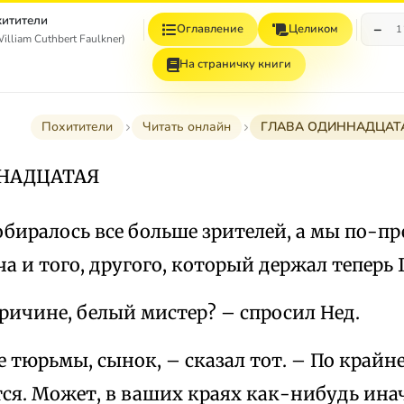
итители
−
Оглавление
Целиком
1
lliam Cuthbert Faulkner)
На страничку книги
Похитители
Читать онлайн
ГЛАВА ОДИННАДЦАТ
ННАДЦАТАЯ
обиралось все больше зрителей, а мы по-п
ча и того, другого, который держал теперь 
ричине, белый мистер? – спросил Нед.
 тюрьмы, сынок, – сказал тот. – По крайней
ся. Может, в ваших краях как-нибудь инач