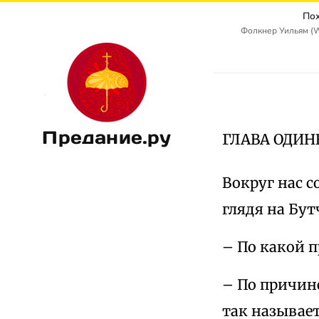
Пох
Фолкнер Уильям (Wi
Предание.ру
ГЛАВА ОДИ
Вокруг нас с
глядя на Бут
– По какой п
– По причине
так называет