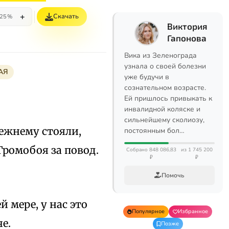
+
Скачать
25%
Виктория
Гапонова
Вика из Зеленограда
узнала о своей болезни
АЯ
уже будучи в
сознательном возрасте.
Ей пришлось привыкать к
инвалидной коляске и
сильнейшему сколиозу,
режнему стояли,
постоянным бол…
Громобоя за повод.
Собрано 848 086,83
из 1 745 200
₽
₽
Помочь
 мере, у нас это
Популярное
Избранное
е.
Позже