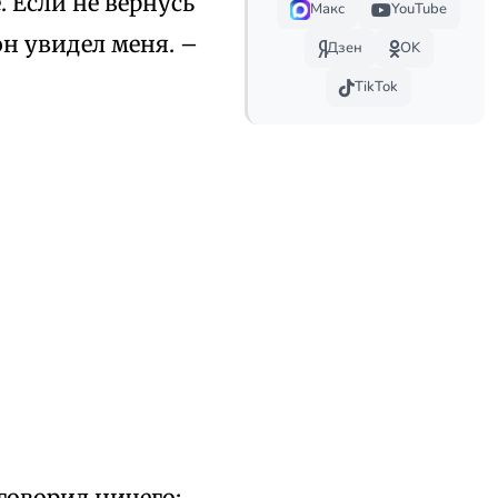
. Если не вернусь
Макс
YouTube
он увидел меня. –
Дзен
OK
TikTok
говорил ничего: