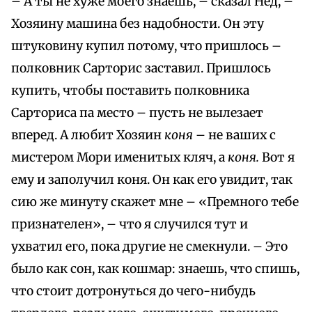
– А ты не хуже моего знаешь, – сказал Нед, –
Хозяину машина без надобности. Он эту
штуковину купил потому, что пришлось –
полковник Сарторис заставил. Пришлось
купить, чтобы поставить полковника
Сарториса па место – пусть не вылезает
вперед. А любит Хозяин
коня
– не ваших с
мистером Мори именитых кляч, а
коня.
Вот я
ему и заполучил коня. Он как его увидит, так
сию же минуту скажет мне – «Премного тебе
признателен», – что я случился тут и
ухватил его, пока другие не смекнули. – Это
было как сон, как кошмар: знаешь, что спишь,
что стоит дотронуться до чего-нибудь