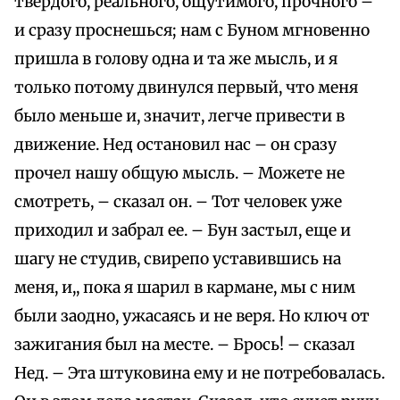
твердого, реального, ощутимого, прочного –
и сразу проснешься; нам с Буном мгновенно
пришла в голову одна и та же мысль, и я
только потому двинулся первый, что меня
было меньше и, значит, легче привести в
движение. Нед остановил нас – он сразу
прочел нашу общую мысль. – Можете не
смотреть, – сказал он. – Тот человек уже
приходил и забрал ее. – Бун застыл, еще и
шагу не студив, свирепо уставившись на
меня, и,, пока я шарил в кармане, мы с ним
были заодно, ужасаясь и не веря. Но ключ от
зажигания был на месте. – Брось! – сказал
Нед. – Эта штуковина ему и не потребовалась.