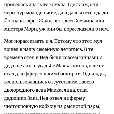
привелось знать того мула. Где ж им, они
чересчур молоденькие, да и далеко отсюда до
Йокнапатофы. Жаль, нет здесь Хозяина или
мистера Мори, уж они бы порассказали о нем.
Мог порассказать и я. Потому что этот мул
вошел в нашу семейную летопись. В те
времена отец и Нед были совсем юнцами, а
дед еще жил в усадьбе Маккаслинов, еще не
стал джефферсонским банкиром. Однажды,
воспользовавшись отсутствием твоего
двоюродного деда Маккаслина, отца
дядюшки Зака, Нед отвел на ферму
чистокровную кобылу из рысистой пары,