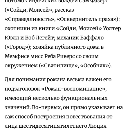
потомок индейских вождей Сэм Фазерс
(«Сойди, Моисей», рассказ
«Справедливость», «Осквернитель праха»);
охотники из книги «Сойди, Моисей» Уолтер
Юэлл и Боб Легейт; механик Баффало
(«Город»); хозяйка публичного дома в
Мемфисе мисс Реба Риверс со своим
окружением («Святилище», «Особняк»).
Для понимания романа весьма важен его
подзаголовок «Ромап-воспоминанне»,
имеющий несколько функциональных
значений. Во-первых, он прямо указывает на
сам способ построения повествования от
лица шестидесятипятилетнего Люция