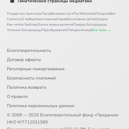
Тематические страницы медиатеки
Рождество Христово
Пасха
Великий пост
Пост
Молитва
Литургия
Бог
Святость
О любви
Христианский брак
Воспитание детей
Смерть
Как читать Библию
Зачем нужна религия
Покров Богородицы
Успение Богородицы
Преображение
Пятидесятница
Все темы →
Благотворительность
Договор оферты
Регулярные пожертвования
Безопасность платежей
Политика возврата
О проекте
Политика персональных данных
© 2008 — 2026 Благотворительный фонд «Предание»
НКО №7712031589