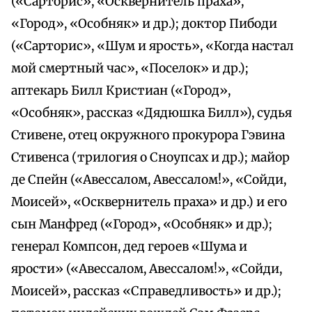
(«Сарторис», «Осквернитель праха»,
«Город», «Особняк» и др.); доктор Пибоди
(«Сарторис», «Шум и ярость», «Когда настал
мой смертный час», «Поселок» и др.);
аптекарь Билл Кристиан («Город»,
«Особняк», рассказ «Дядюшка Билл»), судья
Стивене, отец окружного прокурора Гэвина
Стивенса (трилогия о Сноупсах и др.); майор
де Спейн («Авессалом, Авессалом!», «Сойди,
Моисей», «Осквернитель праха» и др.) и его
сын Манфред («Город», «Особняк» и др.);
генерал Компсон, дед героев «Шума и
ярости» («Авессалом, Авессалом!», «Сойди,
Моисей», рассказ «Справедливость» и др.);