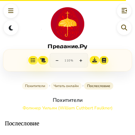
Предание.Ру
−
+
110%
Похитители
Читать онлайн
Послесловие
Похитители
Фолкнер Уильям (William Cuthbert Faulkner)
Послесловие