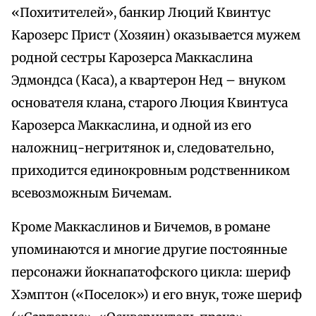
«Похитителей», банкир Люций Квинтус
Карозерс Прист (Хозяин) оказывается мужем
родной сестры Карозерса Маккаслина
Эдмондса (Каса), а квартерон Нед – внуком
основателя клана, старого Люция Квинтуса
Карозерса Маккаслина, и одной из его
наложниц-негритянок и, следовательно,
приходится единокровным родственником
всевозможным Бичемам.
Кроме Маккаслинов и Бичемов, в романе
упоминаются и многие другие постоянные
персонажи йокнапатофского цикла: шериф
Хэмптон («Поселок») и его внук, тоже шериф