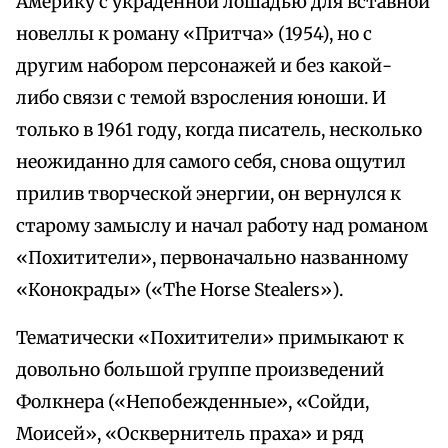
Америку с украденной лошадью для вставной
новеллы к роману «Притча» (1954), но с
другим набором персонажей и без какой-
либо связи с темой взросления юноши. И
только в 1961 году, когда писатель, несколько
неожиданно для самого себя, снова ощутил
прилив творческой энергии, он вернулся к
старому замыслу и начал работу над романом
«Похитители», первоначально названному
«Конокрады» («The Horse Stealers»).
Тематически «Похитители» примыкают к
довольно большой группе произведений
Фолкнера («Непобежденные», «Сойди,
Моисей», «Осквернитель праха» и ряд