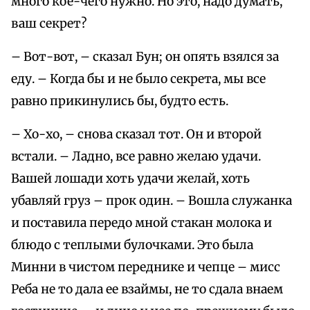
много кое-чего нужно. Но это, надо думать,
ваш секрет?
– Вот-вот, – сказал Бун; он опять взялся за
еду. – Когда бы и не было секрета, мы все
равно прикинулись бы, будто есть.
– Хо-хо, – снова сказал тот. Он и второй
встали. – Ладно, все равно желаю удачи.
Вашей лошади хоть удачи желай, хоть
убавляй груз – прок один. – Вошла служанка
и поставила передо мной стакан молока и
блюдо с теплыми булочками. Это была
Минни в чистом переднике и чепце – мисс
Реба не то дала ее взаймы, не то сдала внаем