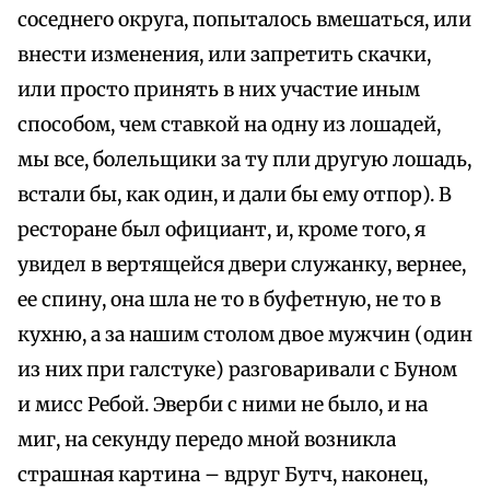
соседнего окрyгa, попыталось вмешаться, или
внести изменения, или запретить скачки,
или просто принять в них участие иным
способом, чем ставкой на одну из лошадей,
мы все, болельщики за ту пли другую лошадь,
встали бы, как один, и дали бы ему отпор). В
ресторане был официант, и, кроме того, я
увидел в вертящейся двери служанку, вернее,
ее спину, она шла не то в буфетную, не то в
кухню, а за нашим столом двое мужчин (один
из них при галстуке) разговаривали с Буном
и мисс Ребой. Эверби с ними не было, и на
миг, на секунду передо мной возникла
страшная картина – вдруг Бутч, наконец,