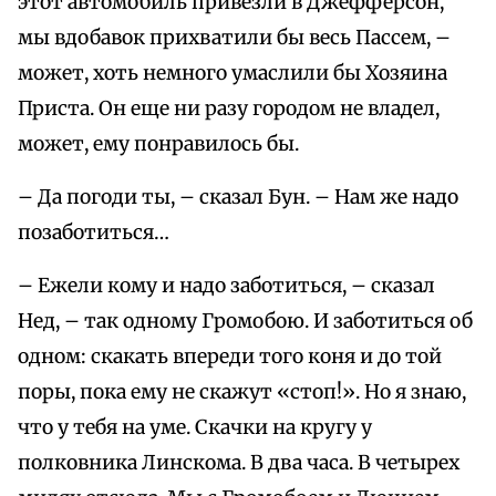
этот автомобиль привезли в Джефферсон,
мы вдобавок прихватили бы весь Пассем, –
может, хоть немного умаслили бы Хозяина
Приста. Он еще ни разу городом не владел,
может, ему понравилось бы.
– Да погоди ты, – сказал Бун. – Нам же надо
позаботиться…
– Ежели кому и надо заботиться, – сказал
Нед, – так одному Громобою. И заботиться об
одном: скакать впереди того коня и до той
поры, пока ему не скажут «стоп!». Но я знаю,
что у тебя на уме. Скачки на кругу у
полковника Линскома. В два часа. В четырех