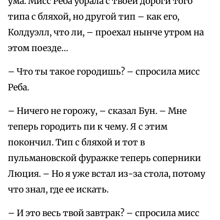
ума. Мисс Реба убрала с твоей дороги того
типа с бляхой, но другой тип – как его,
Колдуэлл, что ли, – проехал нынче утром на
этом поезде…
– Что ты такое городишь? – спросила мисс
Реба.
– Ничего не горожу, – сказал Бун. – Мне
теперь городить пи к чему. Я с этим
покончил. Тип с бляхой и тот в
пульмановской фуражке теперь соперники
Люция. – Но я уже встал из-за стола, потому
что знал, где ее искать.
– И это весь твой завтрак? – спросила мисс