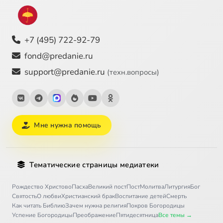
+7 (495) 722-92-79
fond@predanie.ru
support@predanie.ru
(техн.вопросы)
Мне нужна помощь
Тематические страницы медиатеки
Рождество Христово
Пасха
Великий пост
Пост
Молитва
Литургия
Бог
Святость
О любви
Христианский брак
Воспитание детей
Смерть
Как читать Библию
Зачем нужна религия
Покров Богородицы
Успение Богородицы
Преображение
Пятидесятница
Все темы →