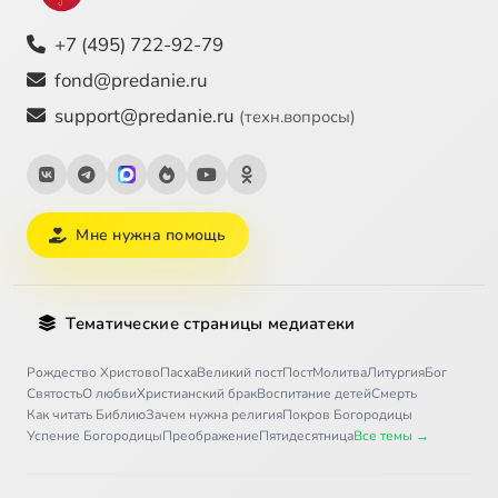
+7 (495) 722-92-79
fond@predanie.ru
support@predanie.ru
(техн.вопросы)
Мне нужна помощь
Тематические страницы медиатеки
Рождество Христово
Пасха
Великий пост
Пост
Молитва
Литургия
Бог
Святость
О любви
Христианский брак
Воспитание детей
Смерть
Как читать Библию
Зачем нужна религия
Покров Богородицы
Успение Богородицы
Преображение
Пятидесятница
Все темы →