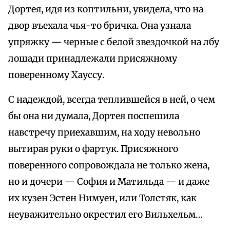
Дортея, идя из коптильни, увидела, что на
двор въехала чья-то бричка. Она узнала
упряжку — черные с белой звездочкой на лбу
лошади принадлежали присяжному
поверенному Хауссу.
С надеждой, всегда теплившейся в ней, о чем
бы она ни думала, Дортея поспешила
навстречу приехавшим, на ходу невольно
вытирая руки о фартук. Присяжного
поверенного сопровождала не только жена,
но и дочери — София и Матильда — и даже
их кузен Эстен Нимуен, или Толстяк, как
неуважительно окрестил его Вильхельм…