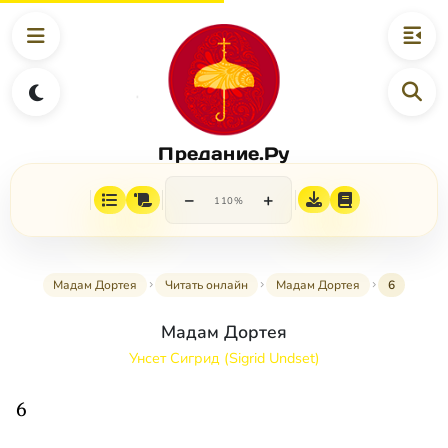
Предание.Ру
−
+
110%
Мадам Дортея
Читать онлайн
Мадам Дортея
6
Мадам Дортея
Унсет Сигрид (Sigrid Undset)
6