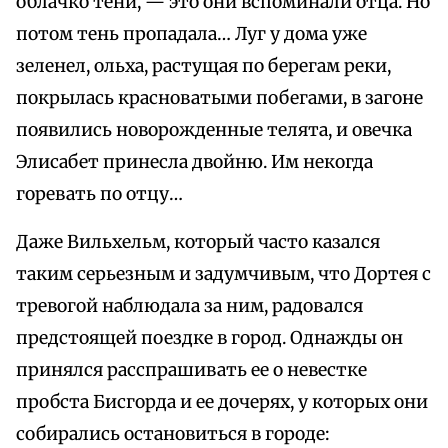
облачко тени, — это они вспоминали отца. Но
потом тень пропадала… Луг у дома уже
зеленел, ольха, растущая по берегам реки,
покрылась красноватыми побегами, в загоне
появились новорожденные телята, и овечка
Элисабет принесла двойню. Им некогда
горевать по отцу…
Даже Вильхельм, который часто казался
таким серьезным и задумчивым, что Дортея с
тревогой наблюдала за ним, радовался
предстоящей поездке в город. Однажды он
принялся расспрашивать ее о невестке
пробста Бисгорда и ее дочерях, у которых они
собирались остановиться в городе: