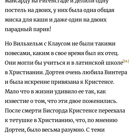
мансарду на Ригенсгаде и делили одну
постель на двоих, у них была одна общая
миска для каши и даже один на двоих
парадный парик!
Но Вильхельм с Клаусом не были такими
повесами, каким в свое время был их отец.
[14]
Они могли бы учиться и в латинской школе
в Христиании. Дортея очень любила Винтера
и была искренне привязана к Кристенсе.
Мало что в жизни удивило ее так, как
известие о том, что эти двое поженились.
После смерти Бисгорда Кристенсе переехала
к тетушке в Христианию, что, по мнению
Дортеи, было весьма разумно. С теми