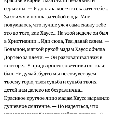
красивые карие глаза стали печальны и
серьезны. — Я должна кое-что сказать тебе…
За этим я и пошла за тобой сюда. Мне
подумалось, что лучше уж я сама скажу тебе
это до того, как Хаусс… На этой неделе он был
в Христиании… Иди сюда, Тея, давай сядем. —
Большой, мягкой рукой мадам Хаусс обняла
Дортею за плечи. — Он разговаривал там в
конторе… У придворного советника он тоже
был. Не думай, будто мы не сочувствуем
твоему горю, твоя судьба и судьба твоих
детей нам далеко не безразлична… —
Красивое круглое лицо мадам Хаусс выразило
душевное смятение. — Но надеяться, что