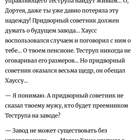
управляющего Теструпа найдут живым… О,
Дортея, даже ты уже давно потеряла эту
надежду! Придворный советник должен
думать о будущем завода… Хаусс
воспользовался случаем и поговорил с ним о
тебе… О твоем пенсионе. Теструп никогда не
оговаривал его размеров… Но придворный
советник оказался весьма щедр, он обещал
Хауссу…
— Я понимаю. А придворный советник не
сказал твоему мужу, кто будет преемником
Теструпа на заводе?
— Завод не может существовать без