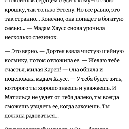
спокойным сердцем отдать кому-то свою
крошку, так только Эстену. Но все равно, это
так странно… Конечно, она попадет в богатую
семью… — Мадам Хаусс снова уронила
несколько слезинок.
— Это верно. — Дортея взяла чистую шейную
косынку, потом отложила ее. — Желаю тебе
счастья, милая Карен! — Она обняла и
поцеловала мадам Хаусс. — У тебя будет зять,
которого ты хорошо знаешь и уважаешь. И
Матильда не уедет от тебя далеко, ты всегда
сможешь увидеть ее, когда захочешь. Ты
должна радоваться…