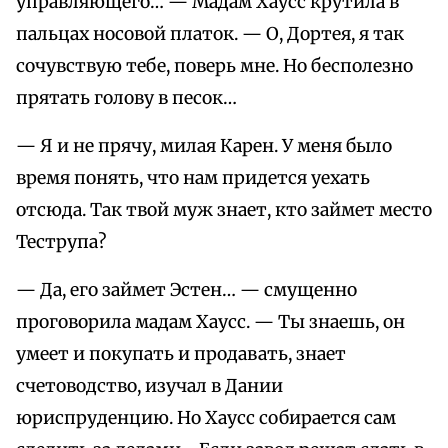
управляющего… — Мадам Хаусс крутила в
пальцах носовой платок. — О, Дортея, я так
сочувствую тебе, поверь мне. Но бесполезно
прятать голову в песок…
— Я и не прячу, милая Карен. У меня было
время понять, что нам придется уехать
отсюда. Так твой муж знает, кто займет место
Теструпа?
— Да, его займет Эстен… — смущенно
проговорила мадам Хаусс. — Ты знаешь, он
умеет и покупать и продавать, знает
счетоводство, изучал в Дании
юриспруденцию. Но Хаусс собирается сам