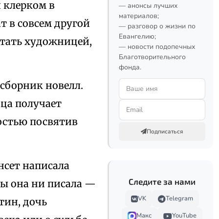
я клерком в
— анонсы лучших
материалов;
т в совсем другой
— разговор о жизни по
Евангелию;
 стать художницей,
— новости подопечных
Благотворительного
фонда.
 сборник новелл.
ица получает
остью посвятив
Подписаться
нсет написала
Следите за нами
бы она ни писала —
VK
Telegram
тин, дочь
Макс
YouTube