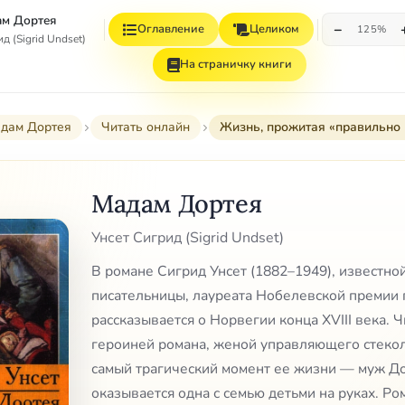
м Дортея
−
Оглавление
Целиком
125%
д (Sigrid Undset)
На страничку книги
дам Дортея
Читать онлайн
Жизнь, прожитая «правильно 
Мадам Дортея
Унсет Сигрид (Sigrid Undset)
В романе Сигрид Унсет (1882–1949), известн
писательницы, лауреата Нобелевской премии 
рассказывается о Норвегии конца XVIII века. Ч
героиней романа, женой управляющего стеко
самый трагический момент ее жизни — муж До
оказывается одна с семью детьми на руках. Ро