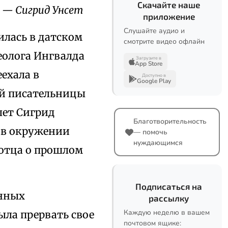
Скачайте наше
— Сигрид Унсет
приложение
Слушайте аудио и
илась в датском
смотрите видео офлайн
хеолога Ингвалда
Загрузите в
App Store
еехала в
Доступно в
Google Play
ей писательницы
лет Сигрид
Благотворительность
а в окружении
— помочь
нуждающимся
 отца о прошлом
Подписаться на
енных
рассылку
Каждую неделю в вашем
ыла прервать свое
почтовом ящике: