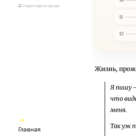
Старая версия фонда
11
12
Жизнь, прож
Я пишу —
что виде
меня.
Так уж п
Главная