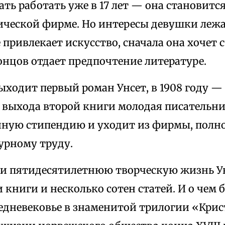
ать работать уже в 17 лет — она становитс
ической фирме. Но интересы девушки лежа
 привлекает искусство, сначала она хочет
онцов отдает предпочтение литературе.
выходит первый роман Унсет, в 1908 году —
е выхода второй книги молодая писательн
нную стипендию и уходит из фирмы, полн
урному труду.
ти пятидесятилетнюю творческую жизнь У
 книги и несколько сотен статей. И о чем 
едневековье в знаменитой трилогии «Крис