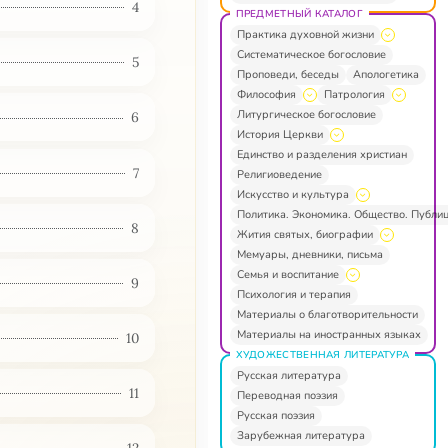
4
ПРЕДМЕТНЫЙ КАТАЛОГ
Практика духовной жизни
Систематическое богословие
5
Проповеди, беседы
Апологетика
Философия
Патрология
Литургическое богословие
6
История Церкви
Единство и разделения христиан
7
Религиоведение
Искусство и культура
Политика. Экономика. Общество. Публи
8
Жития святых, биографии
Мемуары, дневники, письма
Семья и воспитание
9
Психология и терапия
Материалы о благотворительности
Материалы на иностранных языках
10
ХУДОЖЕСТВЕННАЯ ЛИТЕРАТУРА
Русская литература
11
Переводная поэзия
Русская поэзия
Зарубежная литература