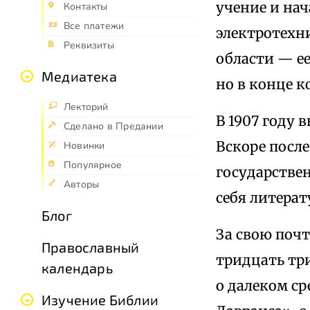
учение и нач
Контакты
Все платежи
электротехн
Реквизиты
области — ее
Медиатека
но в конце к
Лекторий
В 1907 году 
Сделано в Предании
Вскоре посл
Новинки
Популярное
государстве
Авторы
себя литерат
Блог
За свою поч
Православный
тридцать три
календарь
о далеком ср
Изучение Библии