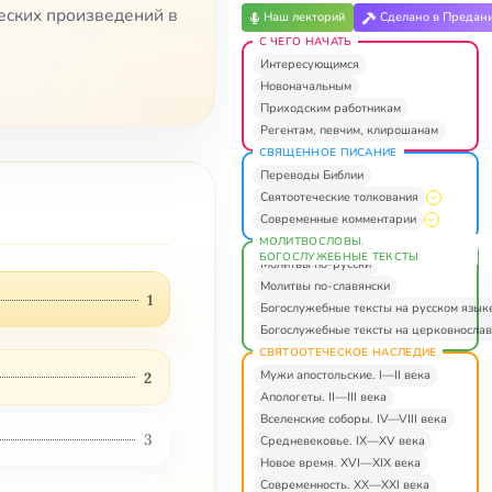
ческих произведений в
Наш лекторий
Сделано в Предан
С ЧЕГО НАЧАТЬ
Интересующимся
Новоначальным
Приходским работникам
Регентам, певчим, клирошанам
СВЯЩЕННОЕ ПИСАНИЕ
Переводы Библии
Святоотеческие толкования
Современные комментарии
МОЛИТВОСЛОВЫ.
БОГОСЛУЖЕБНЫЕ ТЕКСТЫ
Молитвы по-русски
Молитвы по-славянски
1
Богослужебные тексты на русском язык
Богослужебные тексты на церковнослав
СВЯТООТЕЧЕСКОЕ НАСЛЕДИЕ
Мужи апостольские. I—II века
2
Апологеты. II—III века
Вселенские соборы. IV—VIII века
3
Средневековье. IX—XV века
Новое время. XVI—XIX века
Современность. XX—XXI века