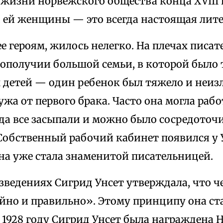
 жизни норвежского общества конца XVIII 
 ей женщины — это всегда настоящая лите
 ее героям, жилось нелегко. На плечах пис
гополучии большой семьи, в которой было 
 детей — один ребенок был тяжело и неиз
ужа от первого брака. Часто она могла рабо
да все засыпали и можно было сосредоточи
Собственный рабочий кабинет появился у У
она уже стала знаменитой писательницей.
зведениях Сигрид Унсет утверждала, что 
йно и правильно». Этому принципу она ста
 1928 году Сигрид Унсет была награждена 