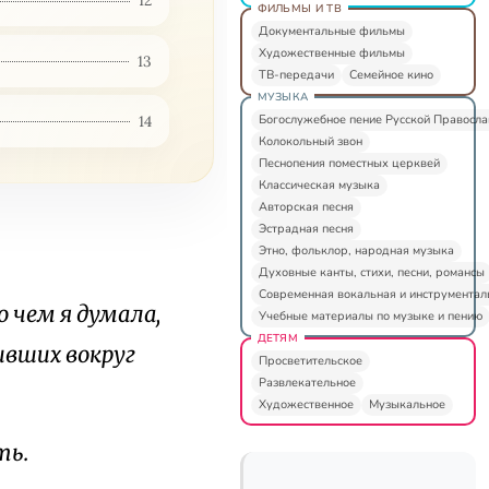
12
ФИЛЬМЫ И ТВ
Документальные фильмы
Художественные фильмы
13
ТВ-передачи
Семейное кино
МУЗЫКА
Богослужебное пение Русской Правосл
14
Колокольный звон
Песнопения поместных церквей
Классическая музыка
Авторская песня
Эстрадная песня
Этно, фольклор, народная музыка
Духовные канты, стихи, песни, романсы
Современная вокальная и инструментал
о чем я думала,
Учебные материалы по музыке и пению
ДЕТЯМ
ивших вокруг
Просветительское
Развлекательное
Художественное
Музыкальное
ть.