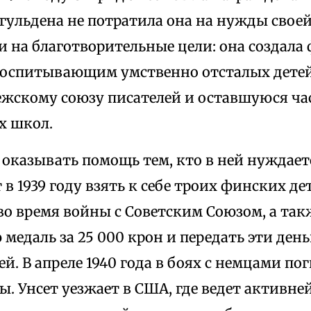
гульдена не потратила она на нужды своей
и на благотворительные цели: она создал
воспитывающим умственно отсталых детей,
жскому союзу писателей и оставшуюся час
х школ.
оказывать помощь тем, кто в ней нуждает
 в 1939 году взять к себе троих финских д
о время войны с Советским Союзом, а так
медаль за 25 000 крон и передать эти день
й. В апреле 1940 года в боях с немцами по
ы. Унсет уезжает в США, где ведет активн