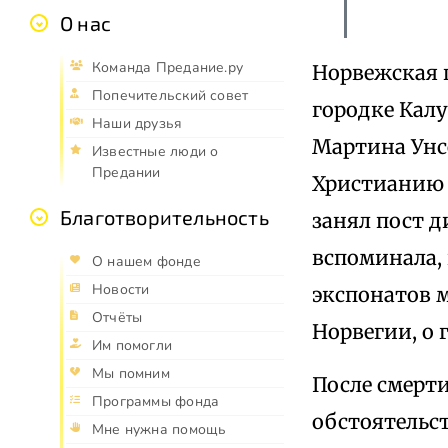
О нас
Команда Предание.ру
Норвежская п
Попечительский совет
городке Калу
Наши друзья
Мартина Унсе
Известные люди о
Предании
Христианию 
Благотворительность
занял пост д
вспоминала, 
О нашем фонде
Новости
экспонатов м
Отчёты
Норвегии, о 
Им помогли
Мы помним
После смерти
Программы фонда
обстоятельст
Мне нужна помощь