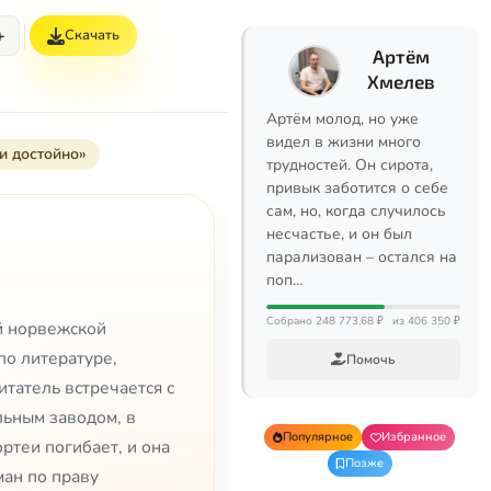
+
Скачать
Артём
Хмелев
Артём молод, но уже
видел в жизни много
и достойно»
трудностей. Он сирота,
привык заботится о себе
сам, но, когда случилось
несчастье, и он был
парализован – остался на
поп…
Собрано 248 773,68 ₽
из 406 350 ₽
ой норвежской
по литературе,
Помочь
итатель встречается с
льным заводом, в
Популярное
Избранное
ртеи погибает, и она
Позже
ман по праву