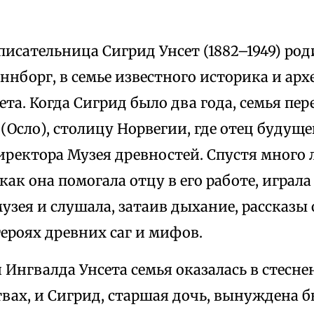
исательница Сигрид Унсет (1882–1949) род
ннборг, в семье известного историка и ар
та. Когда Сигрид было два года, семья пер
(Осло), столицу Норвегии, где отец будущ
иректора Музея древностей. Спустя много 
как она помогала отцу в его работе, играл
узея и слушала, затаив дыхание, рассказы
героях древних саг и мифов.
 Ингвалда Унсета семья оказалась в стесн
вах, и Сигрид, старшая дочь, вынуждена б