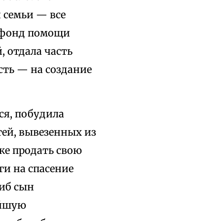
 семьи — все
а фонд помощи
 отдала часть
ть — на создание
ся, побудила
етей, вывезенных из
же продать свою
ги на спасение
гиб сын
ейшую