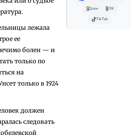
века или о судьбе
Дзен
OK
ратура.
TikTok
ательницы лежала
трое ее
лечимо болен — и
тать только по
ться на
нсет только в 1924
человек должен
ралась следовать
Нобелевской