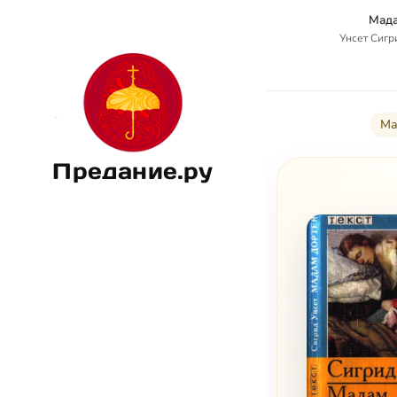
Мада
Унсет Сигри
Ма
Предание.ру