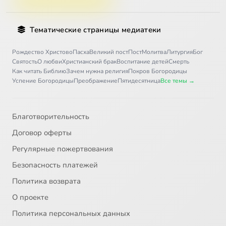
Тематические страницы медиатеки
Рождество Христово
Пасха
Великий пост
Пост
Молитва
Литургия
Бог
Святость
О любви
Христианский брак
Воспитание детей
Смерть
Как читать Библию
Зачем нужна религия
Покров Богородицы
Успение Богородицы
Преображение
Пятидесятница
Все темы →
Благотворительность
Договор оферты
Регулярные пожертвования
Безопасность платежей
Политика возврата
О проекте
Политика персональных данных