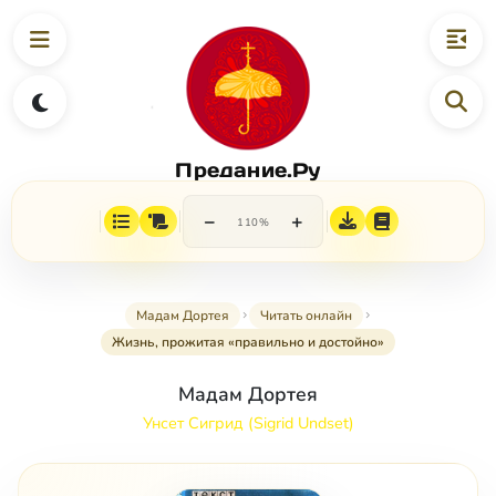
Предание.Ру
−
+
110%
Мадам Дортея
Читать онлайн
Жизнь, прожитая «правильно и достойно»
Мадам Дортея
Унсет Сигрид (Sigrid Undset)