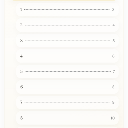
1
3
2
4
3
5
4
6
5
7
6
8
7
9
8
10