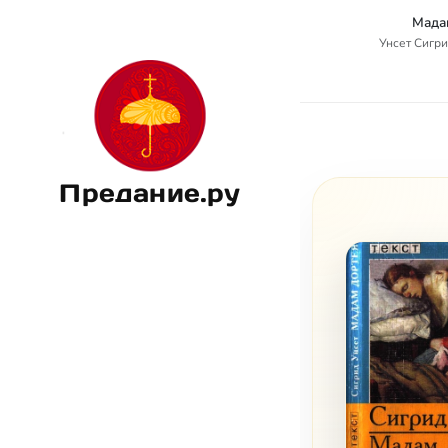
Мада
Унсет Сигрид
Предание.ру