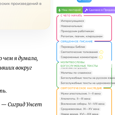
ческих произведений в
Наш лекторий
Сделано в Предан
С ЧЕГО НАЧАТЬ
Интересующимся
Новоначальным
Приходским работникам
Регентам, певчим, клирошанам
СВЯЩЕННОЕ ПИСАНИЕ
Переводы Библии
Святоотеческие толкования
о чем я думала,
Современные комментарии
МОЛИТВОСЛОВЫ.
БОГОСЛУЖЕБНЫЕ ТЕКСТЫ
ивших вокруг
Молитвы по-русски
Молитвы по-славянски
Богослужебные тексты на русском язык
Богослужебные тексты на церковнослав
СВЯТООТЕЧЕСКОЕ НАСЛЕДИЕ
ть.
Мужи апостольские. I—II века
Апологеты. II—III века
— Сигрид Унсет
Вселенские соборы. IV—VIII века
Средневековье. IX—XV века
Новое время. XVI—XIX века