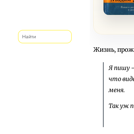
Жизнь, прож
Я пишу —
что виде
меня.
Так уж п