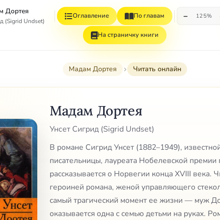
м Дортея
−
Оглавление
По главам
125%
 (Sigrid Undset)
На страничку книги
Мадам Дортея
Читать онлайн
Мадам Дортея
Унсет Сигрид (Sigrid Undset)
В романе Сигрид Унсет (1882–1949), известн
писательницы, лауреата Нобелевской премии 
рассказывается о Норвегии конца XVIII века. Ч
героиней романа, женой управляющего стеко
самый трагический момент ее жизни — муж До
оказывается одна с семью детьми на руках. Ро