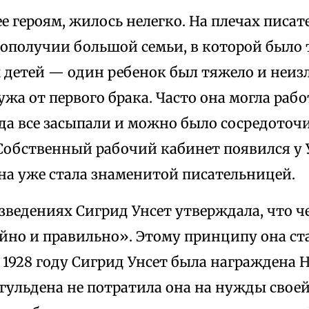
 ее героям, жилось нелегко. На плечах пис
гополучии большой семьи, в которой было 
 детей — один ребенок был тяжело и неиз
ужа от первого брака. Часто она могла рабо
да все засыпали и можно было сосредоточи
Собственный рабочий кабинет появился у У
она уже стала знаменитой писательницей.
зведениях Сигрид Унсет утверждала, что 
йно и правильно». Этому принципу она ста
 1928 году Сигрид Унсет была награждена 
гульдена не потратила она на нужды своей