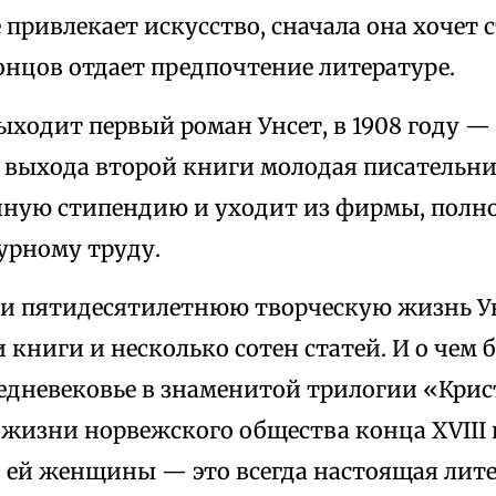
 привлекает искусство, сначала она хочет
онцов отдает предпочтение литературе.
выходит первый роман Унсет, в 1908 году —
е выхода второй книги молодая писательн
нную стипендию и уходит из фирмы, полн
урному труду.
ти пятидесятилетнюю творческую жизнь У
 книги и несколько сотен статей. И о чем 
едневековье в знаменитой трилогии «Крис
 жизни норвежского общества конца XVIII 
 ей женщины — это всегда настоящая лите