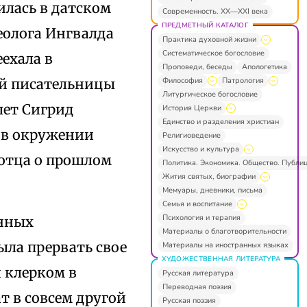
илась в датском
Современность. XX—XXI века
ПРЕДМЕТНЫЙ КАТАЛОГ
хеолога Ингвалда
Практика духовной жизни
Систематическое богословие
еехала в
Проповеди, беседы
Апологетика
Философия
Патрология
ей писательницы
Литургическое богословие
лет Сигрид
История Церкви
Единство и разделения христиан
а в окружении
Религиоведение
Искусство и культура
 отца о прошлом
Политика. Экономика. Общество. Публи
Жития святых, биографии
Мемуары, дневники, письма
Семья и воспитание
Психология и терапия
енных
Материалы о благотворительности
ыла прервать свое
Материалы на иностранных языках
ХУДОЖЕСТВЕННАЯ ЛИТЕРАТУРА
я клерком в
Русская литература
Переводная поэзия
т в совсем другой
Русская поэзия