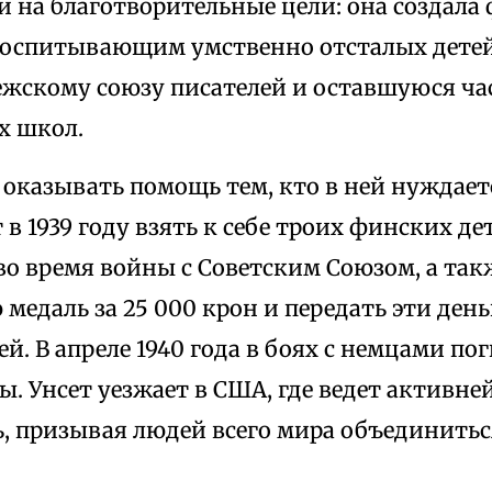
и на благотворительные цели: она создал
воспитывающим умственно отсталых детей,
жскому союзу писателей и оставшуюся час
х школ.
оказывать помощь тем, кто в ней нуждает
 в 1939 году взять к себе троих финских д
о время войны с Советским Союзом, а так
медаль за 25 000 крон и передать эти день
й. В апреле 1940 года в боях с немцами по
ы. Унсет уезжает в США, где ведет активн
, призывая людей всего мира объединиться