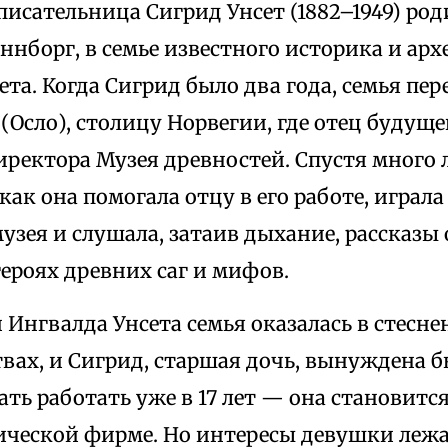
исательница Сигрид Унсет (1882–1949) род
ннборг, в семье известного историка и ар
та. Когда Сигрид было два года, семья пер
(Осло), столицу Норвегии, где отец будущ
иректора Музея древностей. Спустя много 
как она помогала отцу в его работе, играл
узея и слушала, затаив дыхание, рассказы
героях древних саг и мифов.
 Ингвалда Унсета семья оказалась в стесн
вах, и Сигрид, старшая дочь, вынуждена б
ать работать уже в 17 лет — она становитс
ической фирме. Но интересы девушки лежа