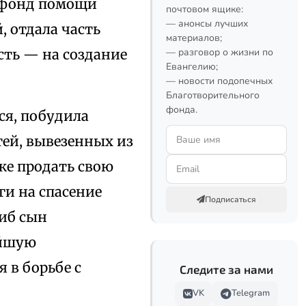
а фонд помощи
почтовом ящике:
— анонсы лучших
 отдала часть
материалов;
— разговор о жизни по
ть — на создание
Евангелию;
— новости подопечных
Благотворительного
фонда.
ся, побудила
етей, вывезенных из
же продать свою
ги на спасение
Подписаться
гиб сын
ейшую
 в борьбе с
Следите за нами
VK
Telegram