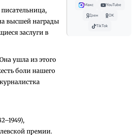
Макс
YouTube
у писательница,
Дзен
OK
на высшей награды
TikTok
щиеся заслуги в
«Она ушла из этого
жесть боли нашего
 журналистка
2–1949),
левской премии.