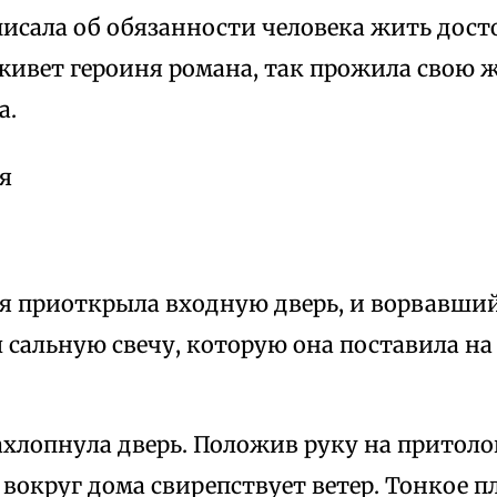
писала об обязанности человека жить дост
живет героиня романа, так прожила свою ж
а.
я
я приоткрыла входную дверь, и ворвавший
л сальную свечу, которую она поставила на
ахлопнула дверь. Положив руку на притоло
 вокруг дома свирепствует ветер. Тонкое п