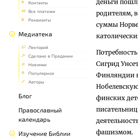
деньги пошл
Контакты
Все платежи
родителям, 
Реквизиты
суммы Норве
Медиатека
католически
Лекторий
Потребность 
Сделано в Предании
Сигрид Унсет
Новинки
Популярное
Финляндии в
Авторы
Нобелевскую 
Блог
финских дете
писательниц
Православный
календарь
деятельность
фашизмом.
Изучение Библии