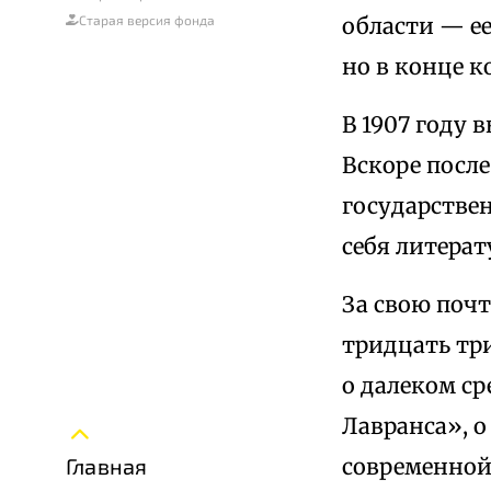
Старая версия фонда
области — ее
но в конце к
В 1907 году 
Вскоре посл
государстве
себя литерат
За свою поч
тридцать три
о далеком ср
Лавранса», о
Главная
современной