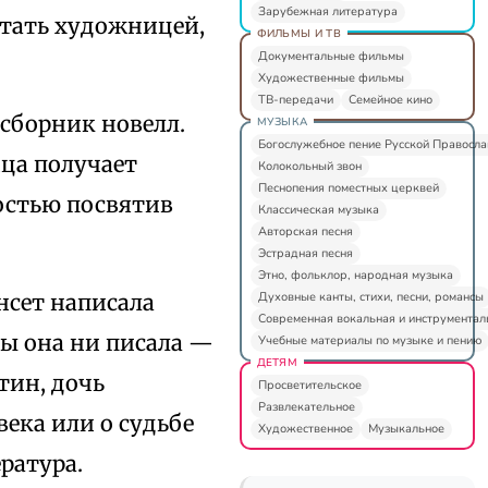
Зарубежная литература
 стать художницей,
ФИЛЬМЫ И ТВ
Документальные фильмы
Художественные фильмы
ТВ-передачи
Семейное кино
 сборник новелл.
МУЗЫКА
Богослужебное пение Русской Правосл
ица получает
Колокольный звон
Песнопения поместных церквей
остью посвятив
Классическая музыка
Авторская песня
Эстрадная песня
Этно, фольклор, народная музыка
Духовные канты, стихи, песни, романсы
нсет написала
Современная вокальная и инструментал
бы она ни писала —
Учебные материалы по музыке и пению
ДЕТЯМ
тин, дочь
Просветительское
Развлекательное
века или о судьбе
Художественное
Музыкальное
ратура.