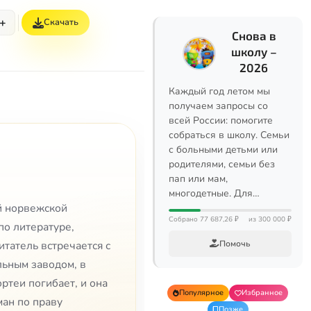
+
Скачать
Снова в
школу –
2026
Каждый год летом мы
получаем запросы со
всей России: помогите
собраться в школу. Семьи
с больными детьми или
родителями, семьи без
пап или мам,
многодетные. Для…
ой норвежской
Собрано 77 687,26 ₽
из 300 000 ₽
по литературе,
Помочь
итатель встречается с
льным заводом, в
ртеи погибает, и она
Популярное
Избранное
ман по праву
Позже