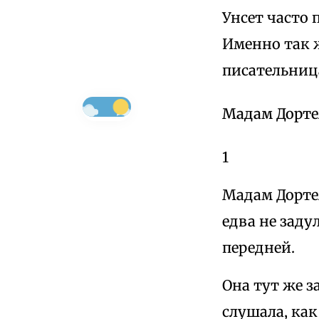
Унсет часто 
Именно так 
писательниц
Мадам Дорте
1
Мадам Дорте
едва не заду
передней.
Она тут же з
слушала, как