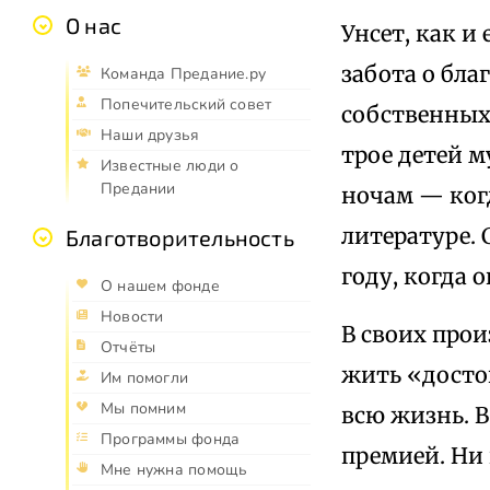
О нас
Унсет, как и
забота о бла
Команда Предание.ру
Попечительский совет
собственных
Наши друзья
трое детей м
Известные люди о
Предании
ночам — ког
литературе. 
Благотворительность
году, когда 
О нашем фонде
Новости
В своих прои
Отчёты
жить «досто
Им помогли
Мы помним
всю жизнь. В
Программы фонда
премией. Ни 
Мне нужна помощь