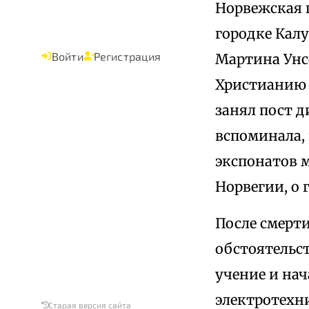
Норвежская п
городке Калу
Войти
Регистрация
Мартина Унсе
Христианию 
занял пост д
вспоминала, 
экспонатов м
Норвегии, о 
После смерти
обстоятельст
учение и нач
электротехн
Старая версия сайта