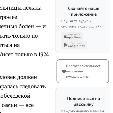
ательницы лежала
Скачайте наше
приложение
трое ее
Слушайте аудио и
лечимо болен — и
смотрите видео офлайн
тать только по
Загрузите в
App Store
Доступно в
ться на
Google Play
нсет только в 1924
Благотворительность
— помочь
человек должен
нуждающимся
ралась следовать
Нобелевской
Подписаться на
рассылку
 семьи — все
Каждую неделю в вашем