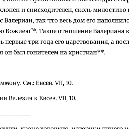
клонен и снисходителен, сколь милостиво 
 Валериан, так что весь дом его наполнил
ю Божиею"*. Такое отношение Валериана 
 первые три года его царствования, а посл
я он был гонителем на христиан**.
__________
ммону. См.: Евсев. VII, 10.
 Валезия к Евсев. VII, 10.
__________
видим, кроме хорошего, историки ничего н