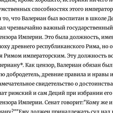
умственных способностях этого император
 то, что Валериан был воспитан в школе Д
ал чрезвычайно важный государственный
ензора Империи. Это была должность, им
поху древнего республиканского Рима, но 
я Римом императорским. Эту должность в
лериану*. Как цензор, Валериан обязан бы
ю добродетель, древние правила и нравы и
амечательное свидетельство о достоинств
нат римский и сам Деций при избрании ег
ензора Империи. Сенат говорит:"Кому же и
иану?""Ему должен принадлежать суд над 