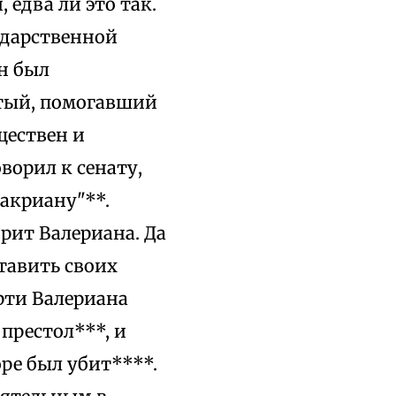
 едва ли это так.
ударственной
н был
атый, помогавший
ществен и
ворил к сенату,
Макриану"**.
рит Валериана. Да
ставить своих
рти Валериана
престол***, и
ре был убит****.