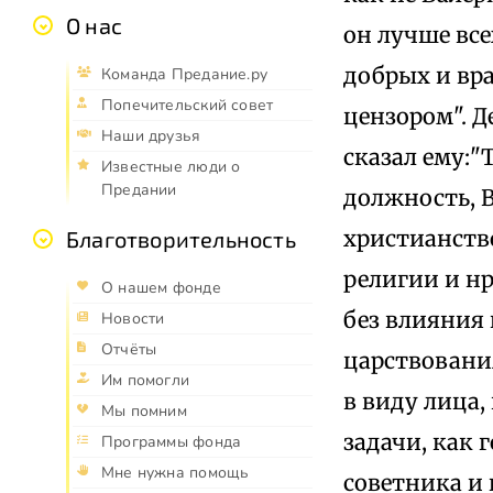
О нас
он лучше все
добрых и вра
Команда Предание.ру
Попечительский совет
цензором". Д
Наши друзья
сказал ему:"
Известные люди о
Предании
должность, 
христианство
Благотворительность
религии и нр
О нашем фонде
без влияния 
Новости
Отчёты
царствовани
Им помогли
в виду лица,
Мы помним
задачи, как 
Программы фонда
Мне нужна помощь
советника и 