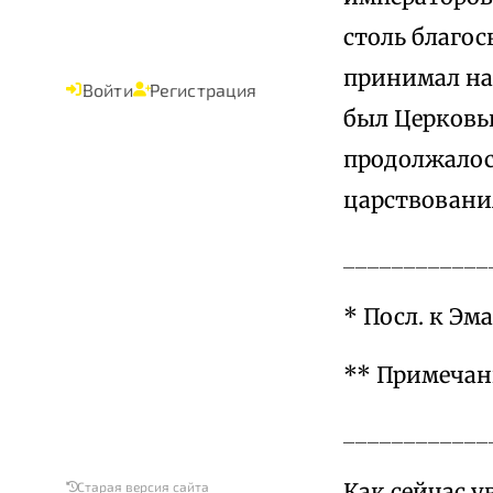
столь благос
принимал нас
Войти
Регистрация
был Церковь
продолжалось
царствовани
____________
* Посл. к Эма
** Примечания
____________
Как сейчас у
Старая версия сайта