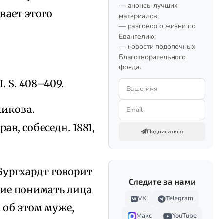
— анонсы лучших
вает этого
материалов;
— разговор о жизни по
Евангелию;
— новости подопечных
Благотворительного
фонда.
I. S. 408–409.
никова.
в, собеседн. 1881,
Подписаться
II. Бургхардт говорит
Следите за нами
ние понимать лица
VK
Telegram
 об этом муже,
Макс
YouTube