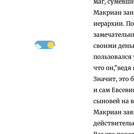
маг, сумевши
Макриан зан
иерархии. По
замечательн
своими деньг
пользовался 
что он,"ведя
Значит, это 
и сам Евсеви
сыновей на 
Макриан зая
действитель