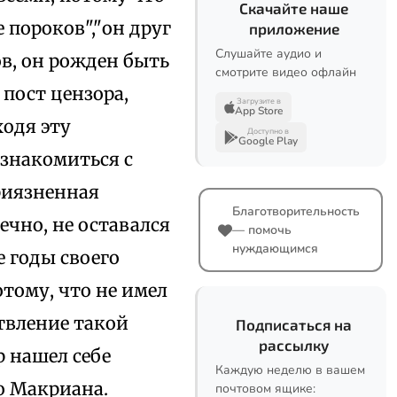
Скачайте наше
е пороков","он друг
приложение
Слушайте аудио и
ов, он рожден быть
смотрите видео офлайн
 пост цензора,
Загрузите в
App Store
ходя эту
Доступно в
Google Play
ознакомиться с
приязненная
Благотворительность
ечно, не оставался
— помочь
нуждающимся
е годы своего
тому, что не имел
ствление такой
Подписаться на
рассылку
р нашел себе
Каждую неделю в вашем
о Макриана.
почтовом ящике: