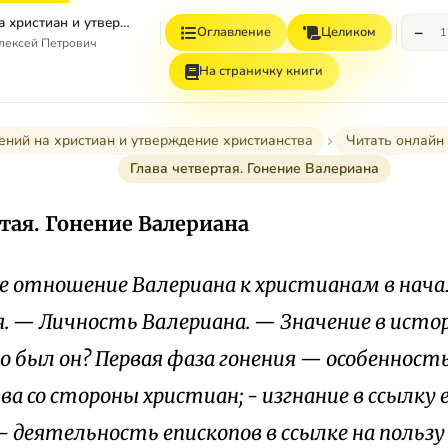
Эпоха гонений на христиан и утверждение христианства в греко-римском мире при Константине Великом
−
Оглавление
Целиком
1
лексей Петрович
На страничку книги
ений на христиан и утверждение христианства
Читать онлайн
Глава четвертая. Гонение Валериана
тая. Гонение Валериана
е отношение Валериана к христианам в начал
. — Личность Валериана. — Значение в истор
о был он? Первая фаза гонения — особенност
 со стороны христиан; - изгнание в ссылку е
 - деятельность епископов в ссылке на польз