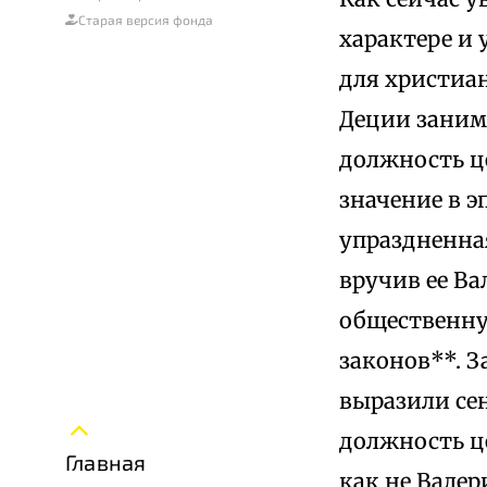
Старая версия фонда
характере и 
для христиан
Деции заним
должность ц
значение в э
упраздненна
вручив ее Ва
общественну
законов**. З
выразили се
должность ц
Главная
как не Валер