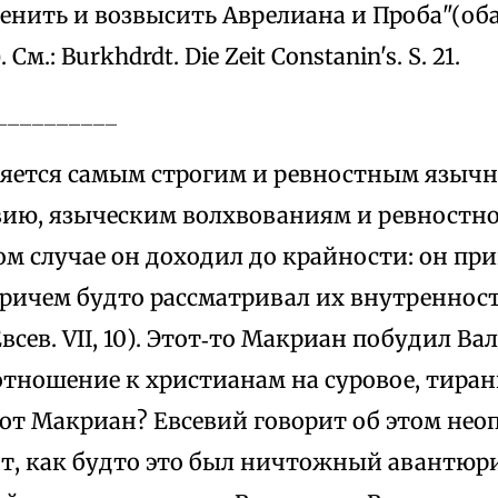
енить и возвысить Аврелиана и Проба"(об
м.: Burkhdrdt. Die Zeit Constanin's. S. 21.
__________
яется самым строгим и ревностным язычн
евию, языческим волхвованиям и ревностн
ом случае он доходил до крайности: он пр
причем будто рассматривал их внутренност
всев. VII, 10). Этот‑то Макриан побудил В
отношение к христианам на суровое, тиран
от Макриан? Евсевий говорит об этом неоп
т, как будто это был ничтожный авантюри