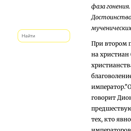
фаза гонения
Достоинство 
мученических
При втором п
на христиан 
христианства
благоволение
император."
говорит Дио
предшествую
тех, кто явн
императоров