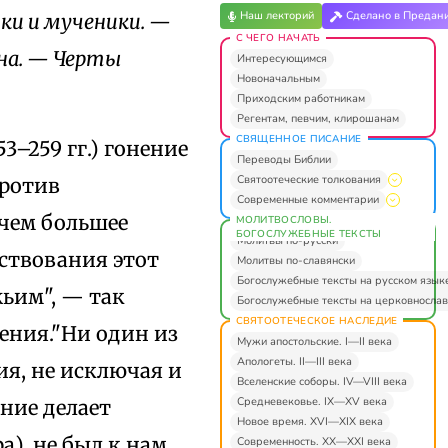
Наш лекторий
Сделано в Предан
ики и мученики. —
С ЧЕГО НАЧАТЬ
ана. — Черты
Интересующимся
Новоначальным
Приходским работникам
Регентам, певчим, клирошанам
СВЯЩЕННОЕ ПИСАНИЕ
3–259 гг.) гонение
Переводы Библии
Святоотеческие толкования
против
Современные комментарии
 чем большее
МОЛИТВОСЛОВЫ.
БОГОСЛУЖЕБНЫЕ ТЕКСТЫ
Молитвы по-русски
рствования этот
Молитвы по-славянски
Богослужебные тексты на русском язык
ьим", — так
Богослужебные тексты на церковнослав
СВЯТООТЕЧЕСКОЕ НАСЛЕДИЕ
ения."Ни один из
Мужи апостольские. I—II века
Апологеты. II—III века
я, не исключая и
Вселенские соборы. IV—VIII века
Средневековье. IX—XV века
ние делает
Новое время. XVI—XIX века
), не был к нам
Современность. XX—XXI века