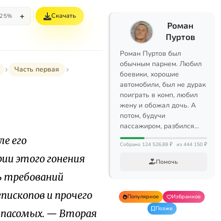
+
Скачать
25%
Роман
Пуртов
Роман Пуртов был
обычным парнем. Любил
Часть первая
боевики, хорошие
автомобили, был не дурак
поиграть в комп, любил
жену и обожал дочь. А
потом, будучи
пассажиром, разбился…
е его
Собрано 124 526,88 ₽
из 444 150 ₽
ии этого гонения
Помочь
ь требований
пископов и прочего
Популярное
Избранное
Позже
у пасомых. — Вторая