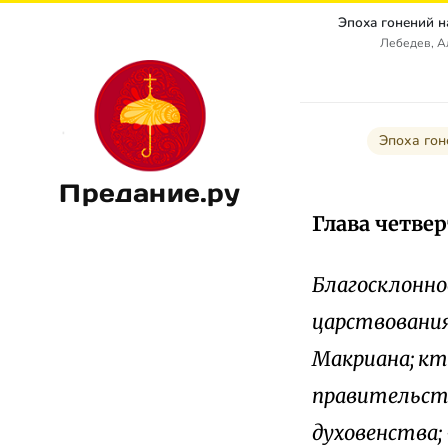
Лебедев, А
Эпоха гон
Предание.ру
Глава четвер
Благосклонно
царствования
Макриана; кт
правительства
духовенства;