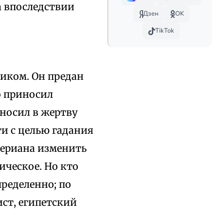
а впоследствии
Дзен
OK
TikTok
иком. Он предан
о приносил
иносил в жертву
и с целью гадания
алериана изменить
ическое. Но кто
ределенно; по
ст, египетский