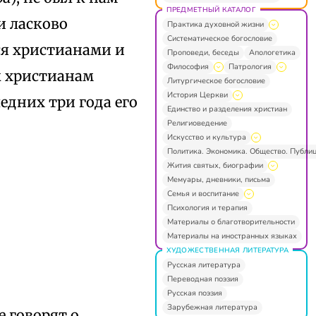
ПРЕДМЕТНЫЙ КАТАЛОГ
и ласково
Практика духовной жизни
Систематическое богословие
ся христианами и
Проповеди, беседы
Апологетика
Философия
Патрология
к христианам
Литургическое богословие
История Церкви
едних три года его
Единство и разделения христиан
Религиоведение
Искусство и культура
Политика. Экономика. Общество. Публи
Жития святых, биографии
Мемуары, дневники, письма
Семья и воспитание
Психология и терапия
Материалы о благотворительности
Материалы на иностранных языках
ХУДОЖЕСТВЕННАЯ ЛИТЕРАТУРА
Русская литература
Переводная поэзия
Русская поэзия
Зарубежная литература
е говорят о