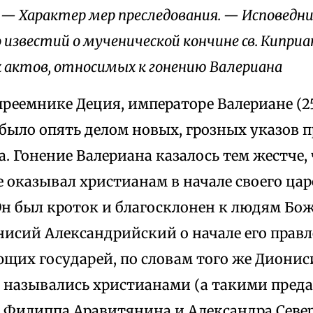
. — Характер мер преследования. — Исповедн
известий о мученической кончине св. Кипри
 актов, относимых к гонению Валериана
реемнике Деция, императоре Валериане (25
было опять делом новых, грозных указов 
. Гонение Валериана казалось тем жестче,
 оказывал христианам в начале своего ца
Он был кроток и благосклонен к людям Бож
нисий Александрийский о начале его правл
щих государей, по словам того же Диониси
о назывались христианами (а такими преда
 Филиппа Аравитянина и Александра Севера