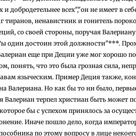
х и добродетельнее всех","он не имеет в себ
г тиранов, ненавистник и гонитель порок
еций, со своей стороны, поручая Валериану
Ты один достоин этой должности"***. Про
Валериан еще при Деции уже мог хорошо п
м, понять, что это была грозная сила, не
авам языческим. Пример Деция также, кон
на Валериана. Но как бы то ни было, первы
я Валериан терпел христиан быть может по
 которое бы с успехом принялось за осуще
гонение. Иначе пошло дело, когда императо
пособника по этому вопросу в лице некоег