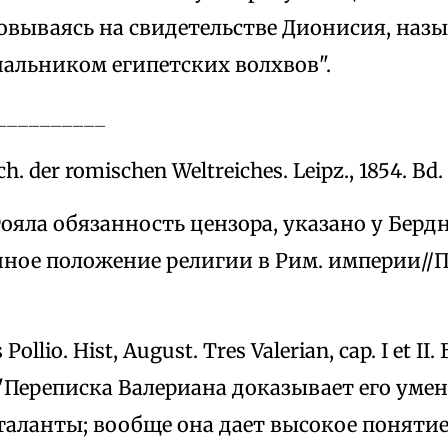
овываясь на свидетельстве Дионисия, назы
чальником египетских волхвов".
__________
h. der romischen Weltreiches. Leipz., 1854. Bd. 
тояла обязанность цензора, указано у Берд
ное положение религии в Рим. империи//Пра
 Pollio. Hist, August. Tres Valerian, cap. I et 
:"Переписка Валериана доказывает его уме
таланты; вообще она дает высокое понятие