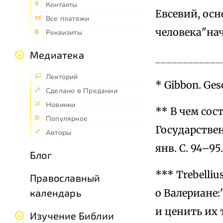
Контакты
Евсевий, осн
Все платежи
человека"на
Реквизиты
Медиатека
____________
Лекторий
* Gibbon. Gesc
Сделано в Предании
Новинки
** В чем сос
Популярное
Государствен
Авторы
янв. С. 94–95.
Блог
*** Trebellius
Православный
о Валериане
календарь
и ценить их 
Изучение Библии