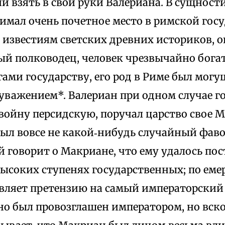
й взять в свои руки Валериана. В сущности,
имал очень почетное место в римской гос
 известиям светских древних историков, о
ый полководец, человек чрезвычайно бог
ами государству, его род в Риме был могу
уважением*. Валериан при одном случае го
 войну персидскую, поручал царство свое 
был вовсе не какой‑нибудь случайный фаво
й говорит о Макриане, что ему удалось по
высоких ступенях государственных; по еме
вляет претензию на самый императорский 
но был провозглашен императором, но вско