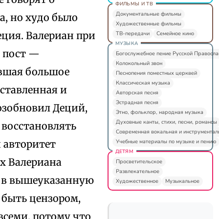
ФИЛЬМЫ И ТВ
Документальные фильмы
а, но худо было
Художественные фильмы
еция. Валериан при
ТВ-передачи
Семейное кино
МУЗЫКА
 пост —
Богослужебное пение Русской Правосл
Колокольный звон
евшая большое
Песнопения поместных церквей
Классическая музыка
оставленная и
Авторская песня
Эстрадная песня
озобновил Деций,
Этно, фольклор, народная музыка
Духовные канты, стихи, песни, романсы
л восстановлять
Современная вокальная и инструментал
Учебные материалы по музыке и пению
 авторитет
ДЕТЯМ
ах Валериана
Просветительское
Развлекательное
о в вышеуказанную
Художественное
Музыкальное
 быть цензором,
всеми, потому что