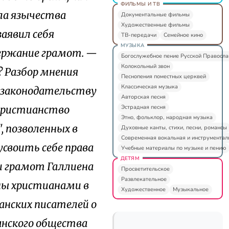
ФИЛЬМЫ И ТВ
ла язычества
Документальные фильмы
Художественные фильмы
заявил себя
ТВ-передачи
Семейное кино
МУЗЫКА
ержание грамот. —
Богослужебное пение Русской Правосл
Колокольный звон
? Разбор мнения
Песнопения поместных церквей
Классическая музыка
я законодательству
Авторская песня
Эстрадная песня
 христианство
Этно, фольклор, народная музыка
, позволенных в
Духовные канты, стихи, песни, романсы
Современная вокальная и инструментал
усвоить себе права
Учебные материалы по музыке и пению
ДЕТЯМ
и грамот Галлиена
Просветительское
Развлекательное
ны христианами в
Художественное
Музыкальное
анских писателей о
анского общества