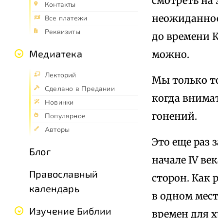
смотреть на 
Контакты
неожиданное
Все платежи
Реквизиты
до времени К
Медиатека
можно.
Лекторий
Мы только т
Сделано в Предании
когда внима
Новинки
гонений.
Популярное
Авторы
Это еще раз 
Блог
начале IV ве
Православный
сторон. Как 
календарь
в одном мест
Изучение Библии
времен для 