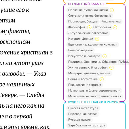
ПРЕДМЕТНЫЙ КАТАЛОГ
ушие его к
Практика духовной жизни
Систематическое богословие
 этим
Проповеди, беседы
Апологетика
Философия
Патрология
ам; факты,
Литургическое богословие
История Церкви
госклонном
Единство и разделения христиан
Религиоведение
ожение христиан в
Искусство и культура
ыл ли этот указ
Политика. Экономика. Общество. Публи
Жития святых, биографии
 выводы. — Указ
Мемуары, дневники, письма
Семья и воспитание
кое наличных
Психология и терапия
Материалы о благотворительности
евере. — Следы
Материалы на иностранных языках
ХУДОЖЕСТВЕННАЯ ЛИТЕРАТУРА
 на него как на
Русская литература
Переводная поэзия
ва в первой
Русская поэзия
Зарубежная литература
 в это время, как