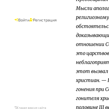
Мысли аполог
религиозному
Войти
Регистрация
обстоятельс
доказывающие
отношении Се
это царствов
неблагоприят
этот вызвал 
христиан. — 
гонения при 
гонителя хри
половине III 
Старая версия сайта