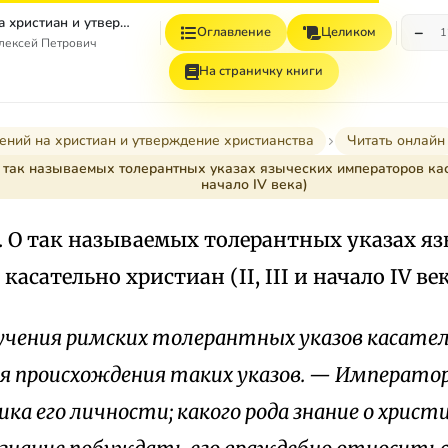
Эпоха гонений на христиан и утверждение христианства в греко-римском мире при Константине Великом
−
Оглавление
Целиком
1
лексей Петрович
На страничку книги
ений на христиан и утверждение христианства
Читать онлайн
 так называемых толерантных указах языческих императоров касате
начало IV века)
. О так называемых толерантных указах я
касательно христиан (II, III и начало IV ве
чения римских толерантных указов касател
я происхождения таких указов. — Император
ка его личности; какого рода знание о христ