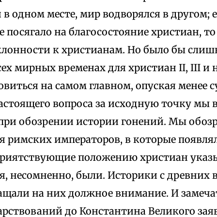
 одном месте, мир водворялся в другом; 
 посягало на благосостояние христиан, то
клонности к христианам. Но было бы сли
ех мирных временах для христиан II, III и н
виться на самом главном, опуская менее 
астоящего вопроса за исходную точку мы 
 при обозрении истории гонений. Мы обоз
я римских императоров, в которые появлял
приятствующие положению христиан указы
, несомненно, были. Историки с древних в
ащали на них должное внимание. И замечат
арствований до Константина Великого зая