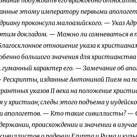
 знание побуждать его враждебно относить
данные этому императору первыми апологет
дриану проконсула малоазийского. — Указ Адр
этим докладом. — Можно ли сомневаться в 
 Благосклонное отношение указа к христиана
обенно большого значения для христианств
 гуманный характер его. — Замечание об апол
 — Рескрипты, изданные Антониной Пием на п
рантных указов II века на положение христи
 у христиан; следы этого подъема у иудейс
и апологетов. — Кто такие сивиллисты? — С
 содержании, происхождении и значении в изуч
сивиллистов о падении Египта и Рима и куль