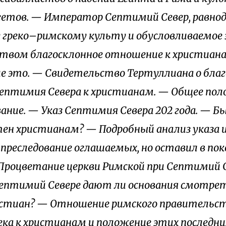
етов. — Император Септимий Север, равнод
 греко–римскому культу и обусловливаемое
твом благосклонное отношение к христиан
 это. — Свидетельство Тертуллиана о бла
птимия Севера к христианам. — Общее пол
ание. — Указ Септимия Севера 202 года. — Б
ен христианам? — Подробный анализ указа и
преследование оглашаемых, но оставил в по
Процветание церкви Римской при Септимий С
Септимий Севере дают ли основания смотреть
стиан? — Отношение римского правительст
века к христианам и положение этих последних