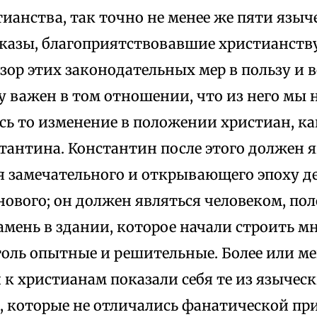
ианства, так точно не менее же пяти язы
указы, благоприятствовавшие христианст
зор этих законодательных мер в пользу и в
 важен в том отношении, что из него мы 
ь то изменение в положении христиан, ка
антина. Константин после этого должен я
 замечательного и открывающего эпоху дел
нового; он должен являться человеком, п
мень в здании, которое начали строить мн
столь опытные и решительные. Более или м
 к христианам показали себя те из язычес
, которые не отличались фанатической пр