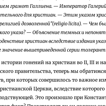
анием грамот Галлиена. — Император Галерий
детельного для христиан. — Этим указом хр
елигией дозволенной"(religio licita). — Чем б
кого указа? — Объяснение темных и непоня
годенствие христиан вследствие издания указ
 значение вышеприведенной серии толерант
истории гонений на христиан во II, III и на
ского правительства, теперь мы обратимс
тв, при которых совершилось то важное из
истианской Церкви, вследствие которого 
подствующей. Это произошло при Констан