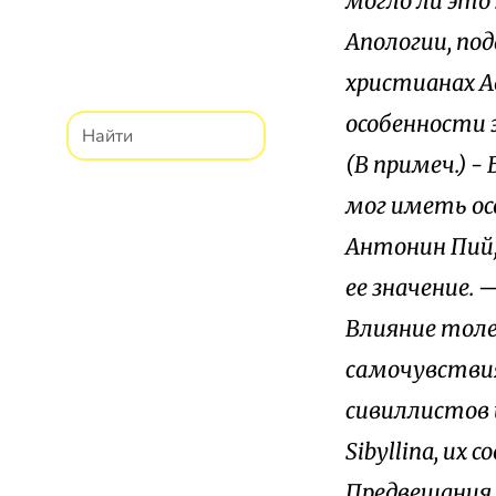
могло ли это
Апологии, по
христианах А
особенности 
(В примеч.) -
мог иметь ос
Антонин Пий,
ее значение.
Влияние толе
самочувствия
сивиллистов 
Sibyllina, их
Предвещания 