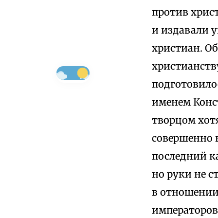
против христ
и издавали 
христиан. Об
христианству
подготовилос
именем Конст
творцом хотя
совершенно 
последний ка
но руки не 
в отношении
императоров