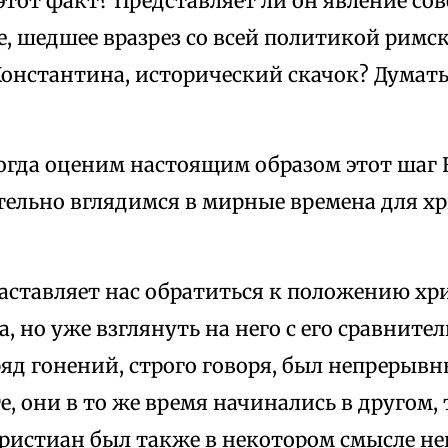
этот факт? Представляет ли он явление со
, шедшее вразрез со всей политикой римс
онстантина, исторический скачок? Думать
огда оценим настоящим образом этот шаг 
тельно вглядимся в мирные времена для х
заставляет нас обратиться к положению христ
ка, но уже взглянуть на него с его сравните
ряд гонений, строго говоря, был непреры
е, они в то же время начинались в другом,
христиан был также в некотором смысле н