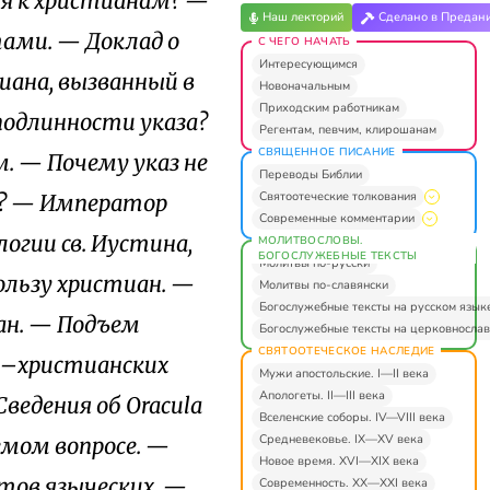
ся к христианам? —
Наш лекторий
Сделано в Предан
ами. — Доклад о
С ЧЕГО НАЧАТЬ
Интересующимся
иана, вызванный в
Новоначальным
Приходским работникам
подлинности указа?
Регентам, певчим, клирошанам
СВЯЩЕННОЕ ПИСАНИЕ
м. — Почему указ не
Переводы Библии
Святоотеческие толкования
а? — Император
Современные комментарии
огии св. Иустина,
МОЛИТВОСЛОВЫ.
БОГОСЛУЖЕБНЫЕ ТЕКСТЫ
Молитвы по-русски
ользу христиан. —
Молитвы по-славянски
Богослужебные тексты на русском язык
ан. — Подъем
Богослужебные тексты на церковнослав
СВЯТООТЕЧЕСКОЕ НАСЛЕДИЕ
ко–христианских
Мужи апостольские. I—II века
Апологеты. II—III века
ведения об Oracula
Вселенские соборы. IV—VIII века
Средневековье. IX—XV века
аемом вопросе. —
Новое время. XVI—XIX века
тов языческих. —
Современность. XX—XXI века