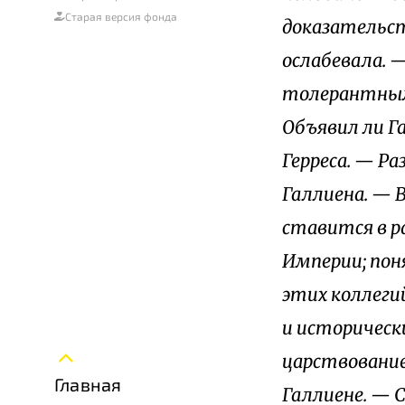
Старая версия фонда
доказательст
ослабевала. —
толерантным
Объявил ли Г
Герреса. — Р
Галлиена. — 
ставится в р
Империи; пон
этих коллеги
и историческ
царствование
Главная
Галлиене. — 