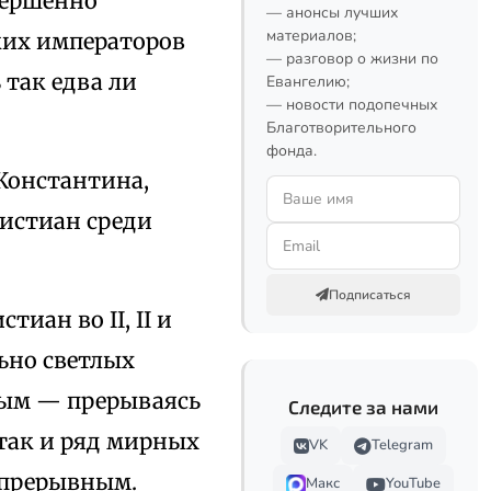
вершенно
— анонсы лучших
материалов;
ких императоров
— разговор о жизни по
 так едва ли
Евангелию;
— новости подопечных
Благотворительного
фонда.
Константина,
ристиан среди
Подписаться
иан во II, II и
льно светлых
вным — прерываясь
Следите за нами
 так и ряд мирных
VK
Telegram
епрерывным.
Макс
YouTube