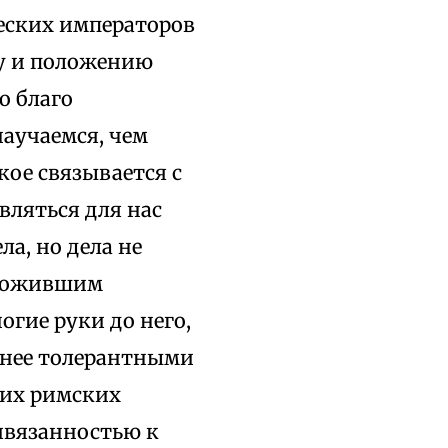
ческих императоров
ву и положению
о благо
научаемся, чем
кое связывается с
вляться для нас
а, но дела не
оложившим
огие руки до него,
енее толерантными
ких римских
ивязанностью к