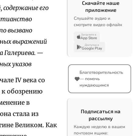
Скачайте наше
, содержание его
приложение
истианство
Слушайте аудио и
смотрите видео офлайн
ыло вызвано
Загрузите в
App Store
тных выражений
Доступно в
Google Play
а Галериева. —
ных указов
Благотворительность
— помочь
чале IV века со
нуждающимся
я к обозрению
менение в
Подписаться на
она стала из
рассылку
тине Великом. Как
Каждую неделю в вашем
почтовом ящике: