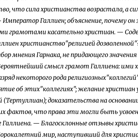
во, что сила христианства возрастала, а си
 Император Галлиен; объяснение, почему он 
и грамотами касательно христиан. — Сод
аллиен христианство"религией дозволенной"
азбор мнения Гарнака, не придающего значени
Вероятнейший смысл грамот Галлиена: ими
азряд некоторого рода религиозных"коллегий"
ятие об этих"коллегиях"; желание христиан 
й (Тертуллиан); доказательства на основани
их фактов, что права эти могли быть усвое
 Галлиена. — Благосклонные отзывы христи
Сорокалетний мир, наступивший для христи