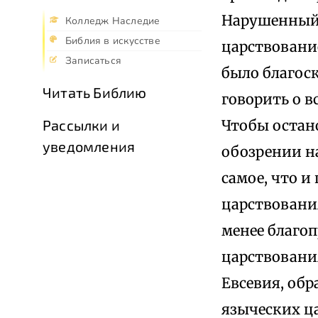
Нарушенный в
Колледж Наследие
Библия в искусстве
царствование
Записаться
было благос
Читать Библию
говорить о вс
Чтобы остано
Рассылки и
уведомления
обозрении н
самое, что и
царствовани
менее благо
царствования
Евсевия, обр
языческих ц