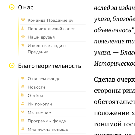
О нас
вслед за изд
указа, благо
Команда Предание.ру
Попечительский совет
объявлялось"р
Наши друзья
появление та
Известные люди о
указа. — Бла
Предании
Историческое
Благотворительность
Сделав очерк 
О нашем фонде
Новости
стороны рим
Отчёты
обстоятельс
Им помогли
положении хр
Мы помним
Программы фонда
гонимой гос
Мне нужна помощь