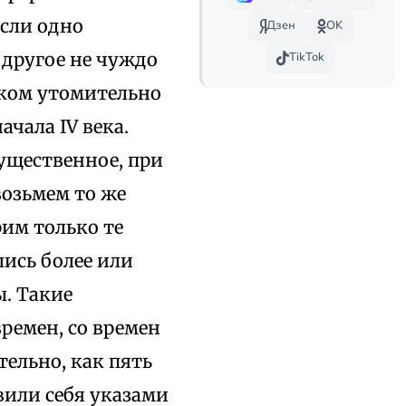
если одно
Дзен
OK
 другое не чуждо
TikTok
шком утомительно
ачала IV века.
существенное, при
возьмем то же
рим только те
ись более или
. Такие
ремен, со времен
ельно, как пять
вили себя указами