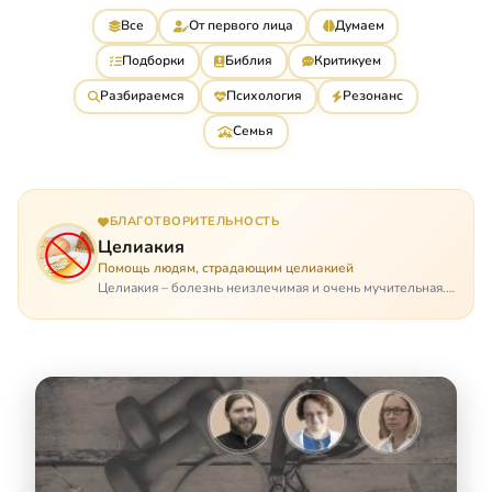
Все
От первого лица
Думаем
Подборки
Библия
Критикуем
Разбираемся
Психология
Резонанс
Семья
БЛАГОТВОРИТЕЛЬНОСТЬ
Целиакия
Помощь людям, страдающим целиакией
Целиакия – болезнь неизлечимая и очень мучительная.
При этом ею невозможно заразиться. Больной
целиакией страдает в одиночестве, не представляя
опасности ни для кого, кроме своих п…