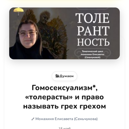
Думаем
Гомосексуализм*,
«толерасты» и право
называть грех грехом
Монахиня Елисавета (Сеньчукова)
18 нояб