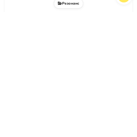
Резонанс
О разводе и любви
Диакон Андрей Белоус
27 май
Если счастье оказывается важнее служения и
слов Христа, то это повод не требовать второго
брака и жаловаться на жестокость Церкви. Это
повод задуматься, что в центре такой жизни.
Там Бог или «я»?
Читать