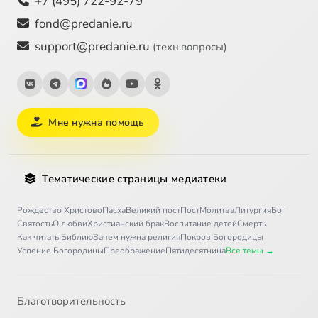
+7 (495) 722-92-79
fond@predanie.ru
support@predanie.ru
(техн.вопросы)
Мне нужна помощь
Тематические страницы медиатеки
Рождество Христово
Пасха
Великий пост
Пост
Молитва
Литургия
Бог
Святость
О любви
Христианский брак
Воспитание детей
Смерть
Как читать Библию
Зачем нужна религия
Покров Богородицы
Успение Богородицы
Преображение
Пятидесятница
Все темы →
Благотворительность