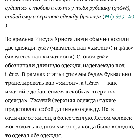
судиться с тобою и взять у тебя рубашку (χιτῶνά),
отдай ему и верхнюю одежду (
ἱμάτιον)»
(
Мф 5:39–40
).
Во времена Иисуса Христа люди обычно носили
две одежды: χιτών (читается как «хитон») и ἱμάτιον
(читается как «иматион»). Словом χιτών
обозначали длинную одежду, надеваемую под
ἱμάτιον. В рамках статьи χιτών мы будем буквально
транслировать как «хитон», а ἱμάτιον — как
иматий с добавлением в скобках «верхняя
одежда». Иматий (верхняя одежда) также
представлял собой длинную одежду. Но, в
отличие от хитон, а более теплую. Летом человек
мог ходить в одном хитоне, а когда было холодно,
то одевал обе одежды.