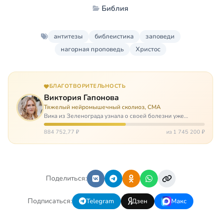
Библия
антитезы
библеистика
заповеди
нагорная проповедь
Христос
БЛАГОТВОРИТЕЛЬНОСТЬ
Виктория Гапонова
Тяжелый нейромышечный сколиоз, СМА
Вика из Зеленограда узнала о своей болезни уже
будучи в сознательном возрасте. Ей пришлось
привыкать к инвалидной коляске и сильнейшему
884 752,77 ₽
из 1 745 200 ₽
сколиозу, постоянным болям и растущей беспом…
Поделиться:
Подписаться:
Telegram
Дзен
Макс