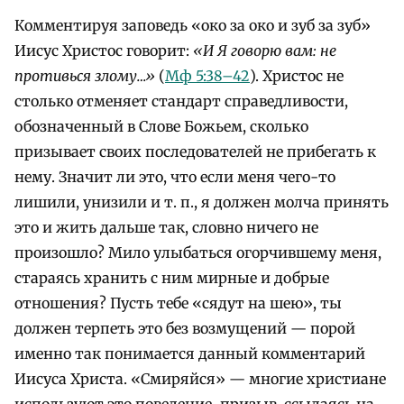
Комментируя заповедь «око за око и зуб за зуб»
Иисус Христос говорит:
«И Я говорю вам: не
противься злому…»
(
Мф 5:38–42
). Христос не
столько отменяет стандарт справедливости,
обозначенный в Слове Божьем, сколько
призывает своих последователей не прибегать к
нему. Значит ли это, что если меня чего-то
лишили, унизили и т. п., я должен молча принять
это и жить дальше так, словно ничего не
произошло? Мило улыбаться огорчившему меня,
стараясь хранить с ним мирные и добрые
отношения? Пусть тебе «сядут на шею», ты
должен терпеть это без возмущений — порой
именно так понимается данный комментарий
Иисуса Христа. «Смиряйся» — многие христиане
используют это повеление-призыв, ссылаясь на