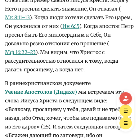
Отметим пример Самого Иисуса Христа. Когда у
Него просили сделать знамение, Он отказал (
Мк 8:11–13
). Когда люди хотели сделать Его царем,
Он уклонился от них (
Ин 6:15
). Когда апостол Петр
просил быть Его милосердным к Себе, Он
довольно резко отклонил его прошение (
Мф 16:22–23
). Мы видим, что Христос с
рассудительностью относился к тому, когда
давать просящему, а когда нет.
В раннехристианском документе
Учение Апостолов (Дидахе)
мы встречаем эти
слова Иисуса Христа в следующем виде:
«Всякому, просящему у тебя, давай и не требуй
назад, ибо Отец хочет, чтобы все подаваемо было
из Его даров» (1:5). И затем следующая оговорка:
«Блажен дающий по заповеди, ибо он