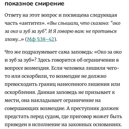
показное смирение
Ответу на этот вопрос и посвящена следующая
часть «антитез».
«Вы слышали, что сказано: "око
за око и зуб за зуб". И Я говорю вам: не противься
злому…»
(
Мф 5:38–42
)
.
Что же подразумевает сама заповедь: «Око за око
и зуб за зуб»? Здесь говорится об ограничении в
вопросе возмездия. Если человека лишили чего-
то или оскорбили, то возмездие не должно
превосходить границ нанесенного лишения или
оскорбления. Данная заповедь не призывает к
мести, она накладывает ограничение на
совершающих возмездие. А преступник должен
предстать перед судом, где приговор может быть
приведен в исполнение на законных основаниях.