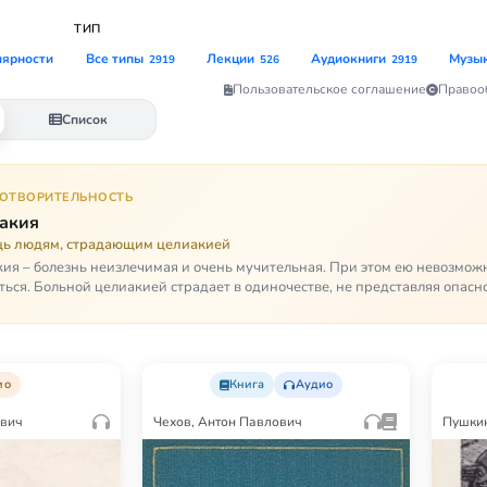
ТИП
лярности
Все типы
Лекции
Аудиокниги
Музы
2919
526
2919
Пользовательское соглашение
Правоо
Список
ГОТВОРИТЕЛЬНОСТЬ
акия
ь людям, страдающим целиакией
ия – болезнь неизлечимая и очень мучительная. При этом ею невозмож
ться. Больной целиакией страдает в одиночестве, не представляя опасн
кроме своих п…
ио
Книга
Аудио
ович
Чехов, Антон Павлович
Пушкин