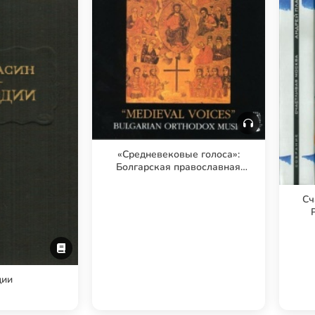
«Средневековые голоса»:
Болгарская православная
музыка
Сч
дии