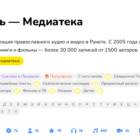
ь — Медиатека
кция православного аудио и видео в Рунете. С 2005 года 
книги и фильмы — более 30 000 записей от 1500 авторов.
едиатека
Сделано в Предании
Популярное
С чего начать
Священное П
лужебные тексты
Святоотеческое наследие
Предметный каталог
ратура
Фильмы и ТВ
Музыка
Детям
Д
Е
Ё
Ж
З
И
К
Л
М
Н
О
П
Р
С
Т
У
Ф
Х
Ц
Ч
S
T
V
7k
2k
78
2k
440
1k