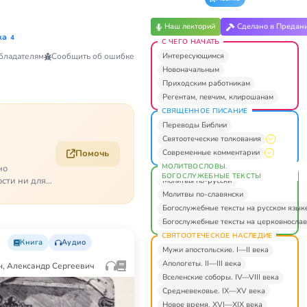
Наш лекторий
Сделано в Предан
ка
4
С ЧЕГО НАЧАТЬ
Интересующимся
бладателям
Сообщить об ошибке
Новоначальным
Приходским работникам
Регентам, певчим, клирошанам
СВЯЩЕННОЕ ПИСАНИЕ
Переводы Библии
Святоотеческие толкования
Современные комментарии
Помочь
МОЛИТВОСЛОВЫ.
но
БОГОСЛУЖЕБНЫЕ ТЕКСТЫ
ости ни для
Молитвы по-русски
Молитвы по-славянски
Богослужебные тексты на русском язык
Богослужебные тексты на церковнослав
СВЯТООТЕЧЕСКОЕ НАСЛЕДИЕ
Книга
Аудио
Мужи апостольские. I—II века
Апологеты. II—III века
, Александр Сергеевич
Вселенские соборы. IV—VIII века
Средневековье. IX—XV века
Новое время. XVI—XIX века