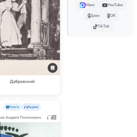
Макс
YouTube
Дзен
OK
TikTok
Дубровский
Книга
Аудио
ов Андрей Платонович