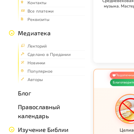
Средневековая
Контакты
музыка. Масте
Все платежи
столе
Реквизиты
Медиатека
Лекторий
Сделано в Предании
Новинки
Популярное
Подопечны
Авторы
Благотворит
Блог
Православный
календарь
Изучение Библии
Целиа