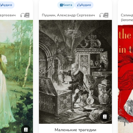
Аудио
Книга
Аудио
ергеевич
Пушкин, Александр Сергеевич
Сэлин
(Jerome
Маленькие трагедии