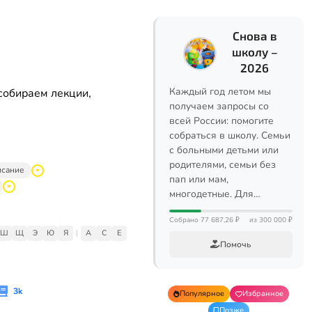
Снова в
школу –
2026
Каждый год летом мы
собираем лекции,
получаем запросы со
всей России: помогите
собраться в школу. Семьи
с больными детьми или
родителями, семьи без
исание
пап или мам,
многодетные. Для…
Собрано 77 687,26 ₽
из 300 000 ₽
Ш
Щ
Э
Ю
Я
|
A
C
E
Помочь
3k
Популярное
Избранное
Позже