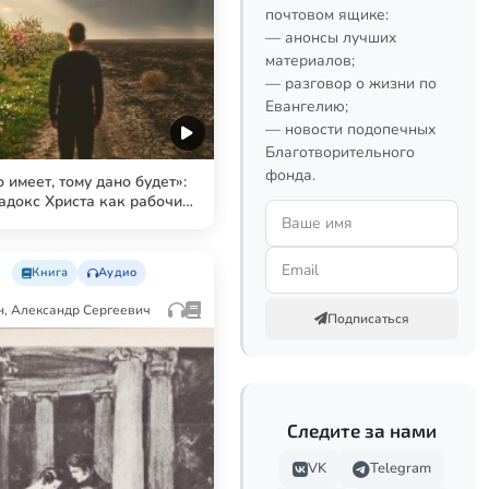
почтовом ящике:
— анонсы лучших
материалов;
— разговор о жизни по
Евангелию;
— новости подопечных
Благотворительного
фонда.
о имеет, тому дано будет»:
адокс Христа как рабочий
инструмент для чтения
Евангелия
Книга
Аудио
, Александр Сергеевич
Подписаться
Следите за нами
VK
Telegram