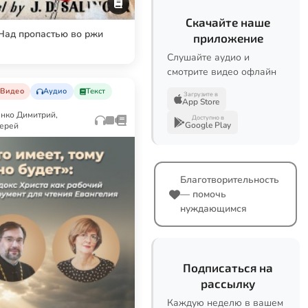
Скачайте наше
Над пропастью во ржи
приложение
Слушайте аудио и
смотрите видео офлайн
Видео
Аудио
Текст
Загрузите в
App Store
нко Димитрий,
Доступно в
Google Play
иерей
Благотворительность
— помочь
нуждающимся
Подписаться на
рассылку
Каждую неделю в вашем