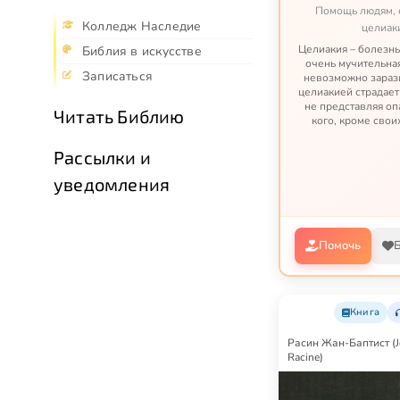
Помощь людям,
Колледж Наследие
целиак
Целиакия – болезнь
Библия в искусстве
очень мучительная
Записаться
невозможно зараз
целиакией страдает
не представляя оп
Читать Библию
кого, кроме свои
целиакией можно 
трудная жизнь по н
Рассылки и
уведомления
Помочь
Книга
Расин Жан-Баптист (J
Racine)