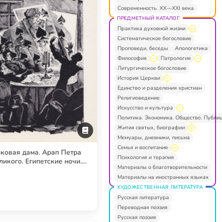
Современность. XX—XXI века
ПРЕДМЕТНЫЙ КАТАЛОГ
Практика духовной жизни
Систематическое богословие
Проповеди, беседы
Апологетика
Философия
Патрология
Литургическое богословие
История Церкви
Единство и разделения христиан
Религиоведение
Искусство и культура
Политика. Экономика. Общество. Публи
Жития святых, биографии
Мемуары, дневники, письма
Семья и воспитание
ковая дама. Арап Петра
Психология и терапия
ликого. Египетские ночи.
Материалы о благотворительности
шествие в Арзрум. Другая
Материалы на иностранных языках
художественная проза
ХУДОЖЕСТВЕННАЯ ЛИТЕРАТУРА
Русская литература
Переводная поэзия
Русская поэзия