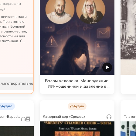
 страдающим
ией
 неизлечимая и
. При этом ею
иться. Больной
 в одиночестве,
асности ни для
х потомков. С
жить – но это
епростым пр...
Взлом человека. Манипуляции,
Благотворительность
Подробнее
ИИ-мошенники и давление в
обычной жизни
Аудио
Аудио
ean-Baptiste
Камерный хор «Средец»
Платон