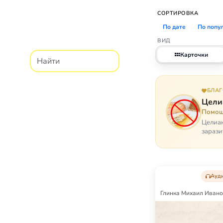
СОРТИРОВКА
По дате
По попу
ВИД
Карточки
БЛА
Цели
Помощ
Целиак
зарази
кого, 
Ауд
Глинка Михаил Иван