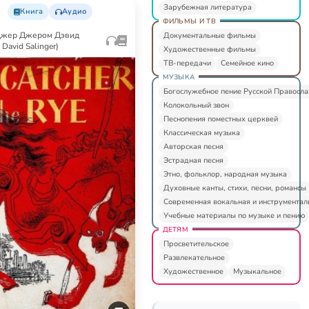
Зарубежная литература
Книга
Аудио
ФИЛЬМЫ И ТВ
джер Джером Дэвид
Документальные фильмы
 David Salinger)
Художественные фильмы
ТВ-передачи
Семейное кино
МУЗЫКА
Богослужебное пение Русской Правосл
Колокольный звон
Песнопения поместных церквей
Классическая музыка
Авторская песня
Эстрадная песня
Этно, фольклор, народная музыка
Духовные канты, стихи, песни, романсы
Современная вокальная и инструментал
Учебные материалы по музыке и пению
ДЕТЯМ
Просветительское
Развлекательное
Художественное
Музыкальное