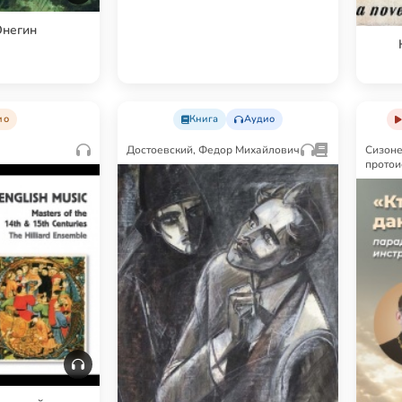
Онегин
ио
Книга
Аудио
Достоевский, Федор Михайлович
Сизоне
прото