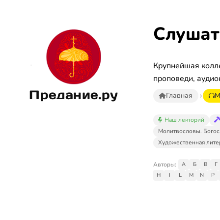
Слушат
Крупнейшая колле
проповеди, аудио
Предание.ру
Главная
М
Наш лекторий
Молитвословы. Богос
Художественная лите
Авторы:
А
Б
В
Г
H
I
L
M
N
P