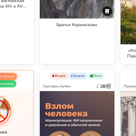
 английская
ра XIV и XV
тий
Братья Карамазовы
«Кт
Пар
Видео
Аудио
Текст
й фонда
ельность
Григорян Артём
Пушкин
кия