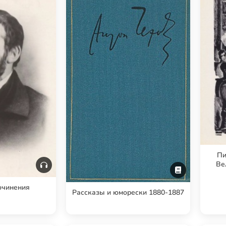
Пи
Ве
Путе
очинения
Рассказы и юморески 1880-1887