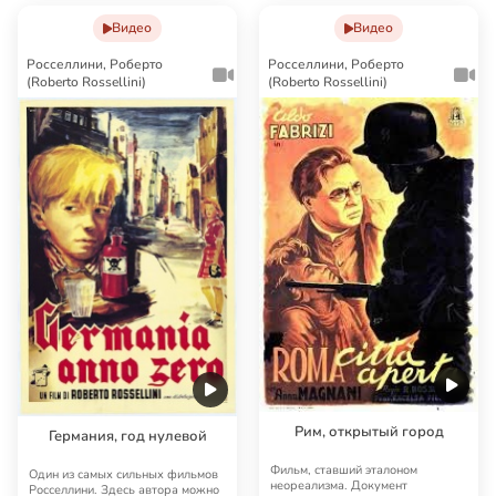
Видео
Видео
Росселлини, Роберто
Росселлини, Роберто
(Roberto Rossellini)
(Roberto Rossellini)
Рим, открытый город
Германия, год нулевой
Фильм, ставший эталоном
Один из самых сильных фильмов
неореализма. Документ
Росселлини. Здесь автора можно