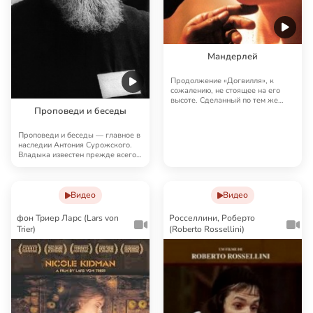
Мандерлей
Продолжение «Догвилля», к
сожалению, не стоящее на его
высоте. Сделанный по тем же
художественным пр…
Проповеди и беседы
Проповеди и беседы — главное в
наследии Антония Сурожского.
Владыка известен прежде всего
своим слов…
Видео
Видео
фон Триер Ларс (Lars von
Росселлини, Роберто
Trier)
(Roberto Rossellini)