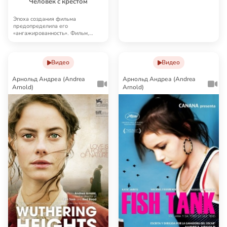
Человек с крестом
Эпоха создания фильма
предопределила его
«ангажированность». Фильм,
действительно, патриотический,
т…
Видео
Видео
Арнольд Андреа (Andrea
Арнольд Андреа (Andrea
Arnold)
Arnold)