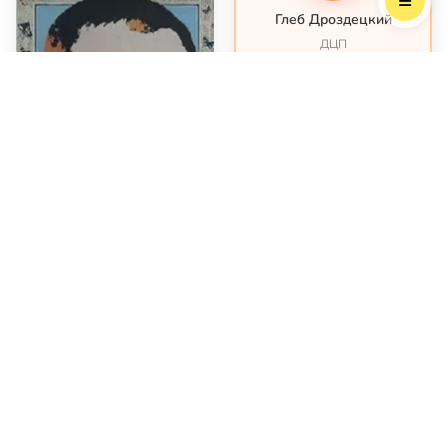
Глеб Дроздецкий
ДЦП
Пятилетний Глеб Дроздецкий
живёт в Иркутске. У Глеба
ДЦП из-за перенесённого в
младенчестве менингита, но
его положение осложняется
эпилепсией, с которой
долгое время была
невозможна интенсивная
реабилитация. И вот
наконец-то представился
шанс её хот...
Я в полном порядке
29%
59 873,15 ₽ из 206 900 ₽
Досталю, удивительным образом,
удается вывести такие
сюжетообразующие детали на
задний план, акценти…
Видео
Видео
Досталь Николай
Досталь Николай