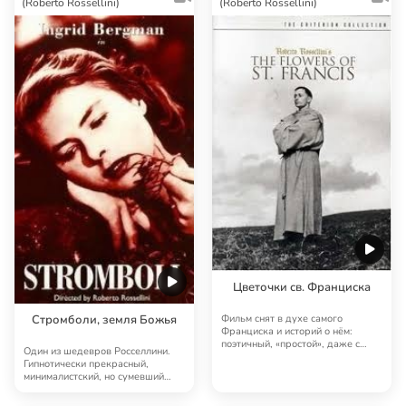
(Roberto Rossellini)
(Roberto Rossellini)
Цветочки св. Франциска
Фильм снят в духе самого
Стромболи, земля Божья
Франциска и историй о нём:
поэтичный, «простой», даже с
Один из шедевров Росселлини.
юмором, он преиспол…
Гипнотически прекрасный,
минималистский, но сумевший
подняться до косми…