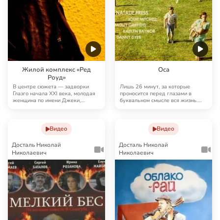
Жилой комплекс «Ред
Оса
Роуд»
В центре сюжета — задворки
Лишь 26 минут, за которые
Глазго начала XXI века, молодая
проносится перед глазами в
женщина по имени Джеки,
буквальном смысле вся жизнь.
которая работает …
Дети — как взрослы…
Видео
Видео
Досталь Николай
Досталь Николай
Николаевич
Николаевич