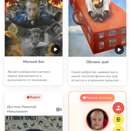
Мелкий бес
Облако-рай
Яркий калейдоскоп уютного
Своей добротой, наивностью и
мирка преломляется и
некой чистотой фильм все еще
рассыпается от осознания
остается в утерянном прошлом.
бездуховности его обитателей…
Но ему там т…
Видео
Нужна помощь
Досталь Николай
Николаевич