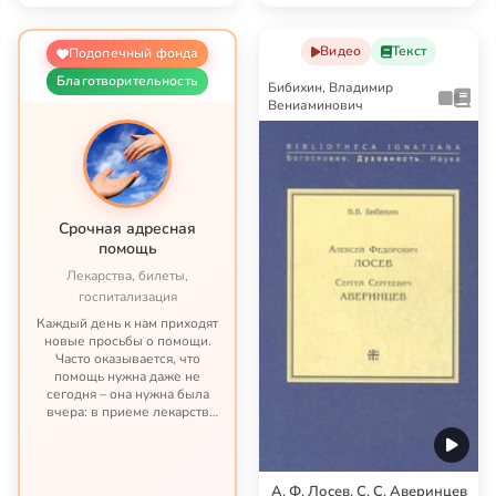
комментиров…
Видео
Текст
Подопечный фонда
Благотворительность
Бибихин, Владимир
Вениаминович
Срочная адресная
помощь
Лекарства, билеты,
госпитализация
Каждый день к нам приходят
новые просьбы о помощи.
Часто оказывается, что
помощь нужна даже не
сегодня – она нужна была
вчера: в приеме лекарств
образовался недопустимый,
опасный перерыв; срочно
нужна госпитализация, а без
предоплаты больница не
А. Ф. Лосев. С. С. Аверинцев