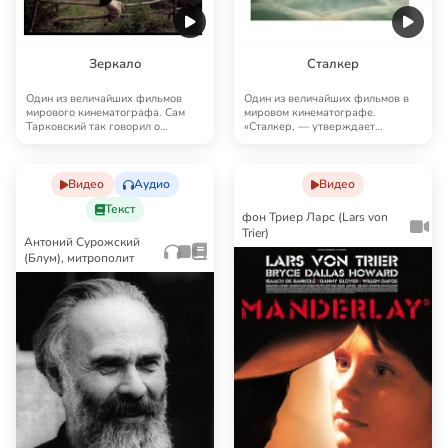
Зеркало
Сталкер
Один из величайших фильмов
Один из величайших фильмов в
мирового кинематографа. Сам
мировом кинематографе.
Тарковский так говорил о
«Сталкер, — утверждает
«Зеркале»: «В “Зерка…
Тарковский в интервью Ант…
Видео
Аудио
Видео
Текст
фон Триер Ларс (Lars von
Trier)
Антоний Сурожский
(Блум), митрополит