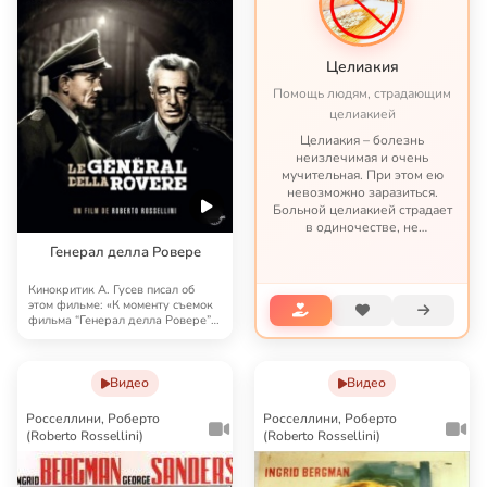
Целиакия
Помощь людям, страдающим
целиакией
Целиакия – болезнь
неизлечимая и очень
мучительная. При этом ею
невозможно заразиться.
Больной целиакией страдает
в одиночестве, не
представляя опасности ни
Генерал делла Ровере
для кого, кроме своих
потомков. С целиакией
Кинокритик А. Гусев писал об
можно жить – но это трудная
этом фильме: «К моменту съемок
жизнь по непростым пр...
фильма “Генерал делла Ровере”
Росселлини…
Видео
Видео
Росселлини, Роберто
Росселлини, Роберто
(Roberto Rossellini)
(Roberto Rossellini)