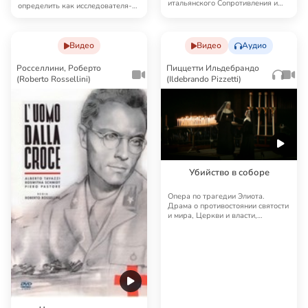
итальянского Сопротивления и
определить как исследователя-
одновременно философская …
моралиста.…
Видео
Видео
Аудио
Росселлини, Роберто
Пиццетти Ильдебрандо
(Roberto Rossellini)
(Ildebrando Pizzetti)
Убийство в соборе
Опера по трагедии Элиота.
Драма о противостоянии святости
и мира, Церкви и власти,
искушениях и муче…