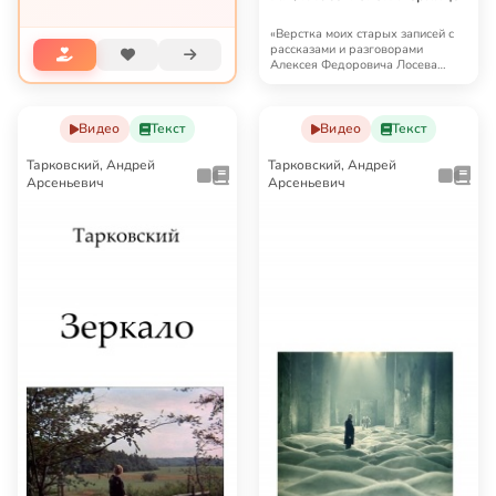
согл...
«Верстка моих старых записей с
рассказами и разговорами
Алексея Федоровича Лосева
заканчивалась, ког…
Видео
Текст
Видео
Текст
Тарковский, Андрей
Тарковский, Андрей
Арсеньевич
Арсеньевич