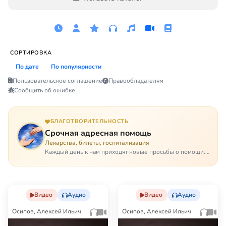
СОРТИРОВКА
По дате
По популярности
Пользовательское соглашение
Правообладателям
Сообщить об ошибке
БЛАГОТВОРИТЕЛЬНОСТЬ
Срочная адресная помощь
Лекарства, билеты, госпитализация
Каждый день к нам приходят новые просьбы о помощи.
Часто оказывается, что помощь нужна даже не сегодня –
она нужна была вчера: в приеме лекарств образовался
недопустимый, опасный п…
Видео
Аудио
Видео
Аудио
Осипов, Алексей Ильич
Осипов, Алексей Ильич