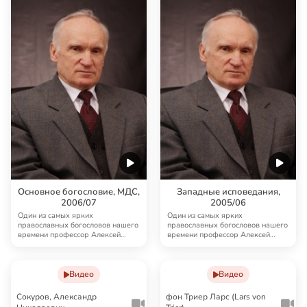
Основное богословие, МДС,
Западные исповедания,
2006/07
2005/06
Один из самых ярких
Один из самых ярких
православных богословов нашего
православных богословов нашего
времени профессор Алексей
времени профессор Алексей
Ильич Осипов читает кур…
Ильич Осипов рассказыва…
Видео
Видео
Сокуров, Александр
фон Триер Ларс (Lars von