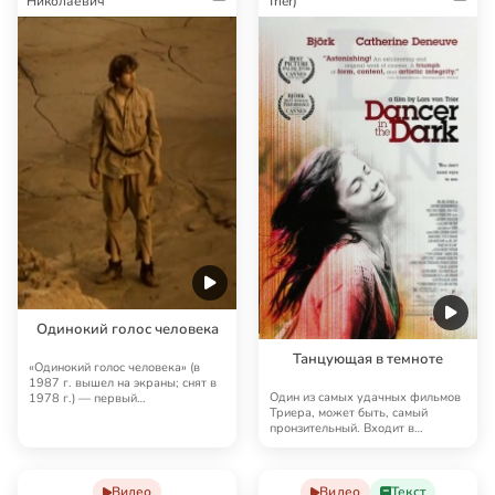
Николаевич
Trier)
Одинокий голос человека
Танцующая в темноте
«Одинокий голос человека» (в
1987 г. вышел на экраны; снят в
Один из самых удачных фильмов
1978 г.) — первый
Триера, может быть, самый
полнометражный игрово…
пронзительный. Входит в
«Трилогию о Золотом …
Видео
Видео
Текст