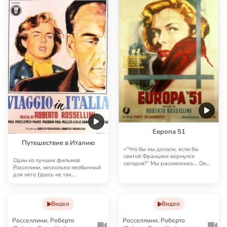
Европа 51
Путешествие в Италию
«“Что бы мы делали, если бы
святой Франциск вернулся
Один из лучших фильмов
сегодня?” Мы рассмеялись… Он
Росселини, несколько необычный
сказал: “Я собираю…
для него (здесь не так
чувствуется пресловутый…
Видео
Видео
Росселлини, Роберто
Росселлини, Роберто