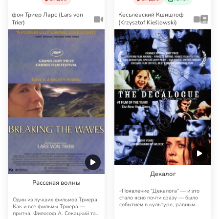
фон Триер Ларс (Lars von
Кесьлёвский Кшиштоф
Trier)
(Krzysztof Kieślowski)
Декалог
Рассекая волны
«Появление “Декалога” — и это
стало ясно почти сразу — было
Один из лучших фильмов Триера.
событием в культуре, равным
Как и все фильмы Триера —
появлению, с…
притча. Философ А. Секацкий так