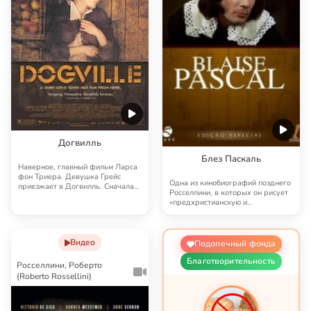
Догвилль
Блез Паскаль
Наверное, главный фильм Ларса
фон Триера. Девушка Грейс
Одна из кинобиографий позднего
приезжает в Догвилль. Сначала
Росселлини, в которых он рисует
жители привеча…
«предхристианскую и
христианскую исто…
Видео
Подопечный фонда
Благотворительность
Росселлини, Роберто
(Roberto Rossellini)