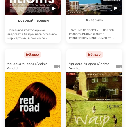
Аквариум
Грозовой перевал
Трудные подростки — как это
Локальное грехопадение
словосочетание любят в
ввергает в бездну весь остальной
современном мире! А может,
мир картины, в том числе и
начать с семей? Пятнад…
главных героев. Б…
Видео
Видео
Арнольд Андреа (Andrea
Арнольд Андреа (Andrea
Arnold)
Arnold)