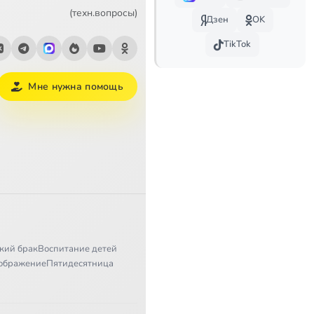
(техн.вопросы)
Дзен
OK
TikTok
Мне нужна помощь
кий брак
Воспитание детей
ображение
Пятидесятница