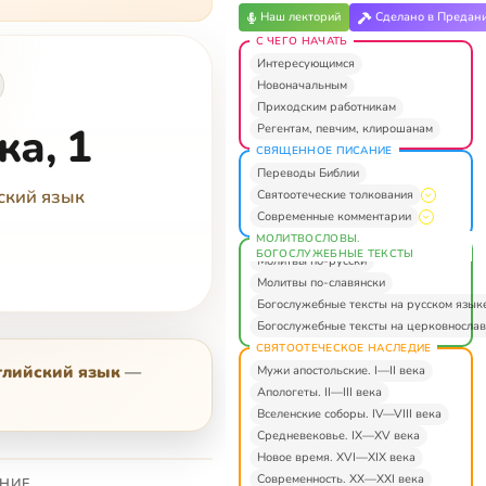
Наш лекторий
Сделано в Предан
С ЧЕГО НАЧАТЬ
Интересующимся
Новоначальным
Приходским работникам
ка, 1
Регентам, певчим, клирошанам
СВЯЩЕННОЕ ПИСАНИЕ
Переводы Библии
ский язык
Святоотеческие толкования
Современные комментарии
МОЛИТВОСЛОВЫ.
БОГОСЛУЖЕБНЫЕ ТЕКСТЫ
Молитвы по-русски
Молитвы по-славянски
Богослужебные тексты на русском язык
Богослужебные тексты на церковнослав
СВЯТООТЕЧЕСКОЕ НАСЛЕДИЕ
глийский язык
—
Мужи апостольские. I—II века
Апологеты. II—III века
Вселенские соборы. IV—VIII века
Средневековье. IX—XV века
Новое время. XVI—XIX века
Современность. XX—XXI века
НИЕ