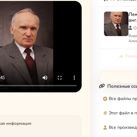
Лек
анг
О
Вид
Алек
Перей
Полезные сс
Все файлы п
Этот файл в 
кая информация
Все произвед