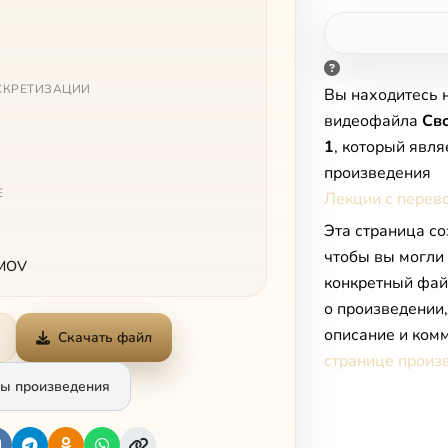
СКРЕТИЗАЦИИ
Вы находитесь 
видеофайла
Сво
1
, который явля
произведения
Е
Лекции с перев
Эта страница со
чтобы вы могли
 MOV
конкретный фай
о произведении
описание и комм
Скачать файл
странице произ
ы произведения