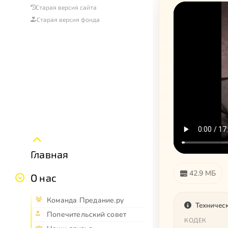
Старая версия сайта
Старая версия фонда
Главная
42.9 МБ
О нас
Команда Предание.ру
Техничес
Попечительский совет
КОДЕК