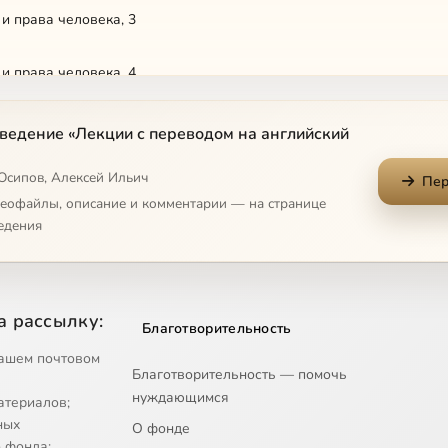
и права человека, 3
и права человека, 4
ведение «Лекции с переводом на английский
 Осипов, Алексей Ильич
Пер
деофайлы, описание и комментарии — на странице
едения
а рассылку:
Благотворительность
ашем почтовом
Благотворительность — помочь
нуждающимся
атериалов;
ных
О фонде
 фонда;