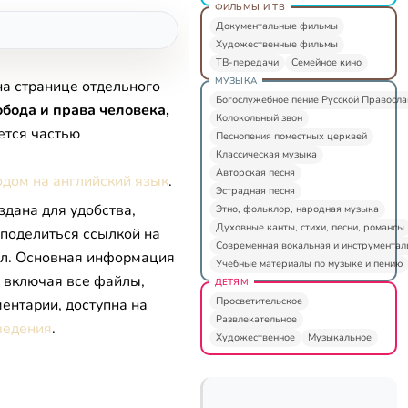
ФИЛЬМЫ И ТВ
Документальные фильмы
Художественные фильмы
ТВ-передачи
Семейное кино
МУЗЫКА
на странице отдельного
Богослужебное пение Русской Правосл
бода и права человека,
Колокольный звон
ется частью
Песнопения поместных церквей
Классическая музыка
Авторская песня
одом на английский язык
.
Эстрадная песня
здана для удобства,
Этно, фольклор, народная музыка
Духовные канты, стихи, песни, романсы
 поделиться ссылкой на
Современная вокальная и инструментал
л. Основная информация
Учебные материалы по музыке и пению
, включая все файлы,
ДЕТЯМ
Просветительское
ентарии, доступна на
Развлекательное
ведения
.
Художественное
Музыкальное