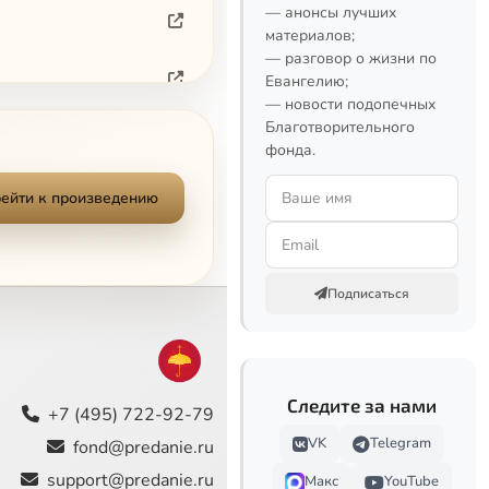
— анонсы лучших
материалов;
— разговор о жизни по
Евангелию;
— новости подопечных
Благотворительного
фонда.
ейти к произведению
Подписаться
Следите за нами
+7 (495) 722-92-79
VK
Telegram
fond@predanie.ru
support@predanie.ru
Макс
YouTube