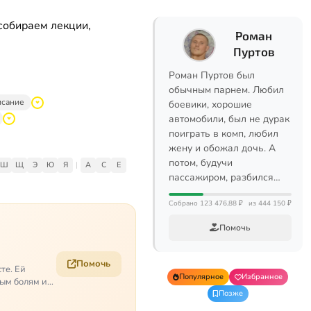
собираем лекции,
Роман
Пуртов
Роман Пуртов был
обычным парнем. Любил
исание
боевики, хорошие
автомобили, был не дурак
поиграть в комп, любил
жену и обожал дочь. А
потом, будучи
Ш
Щ
Э
Ю
Я
|
A
C
E
пассажиром, разбился…
Собрано 123 476,88 ₽
из 444 150 ₽
Помочь
Помочь
те. Ей
Популярное
Избранное
ым болям и
Позже