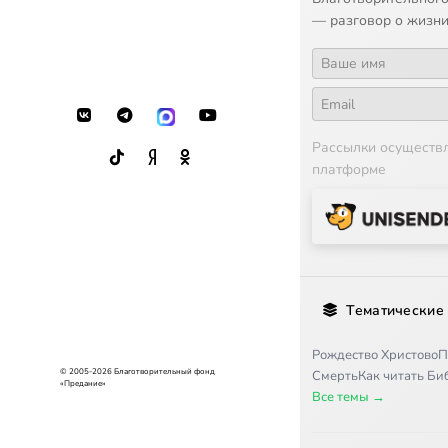
— разговор о жизни
Рассылки осуществ
платформе
Тематические
Рождество Христово
П
© 2005-2026 Благотворительный фонд
Смерть
Как читать Б
«Предание»
Все темы →