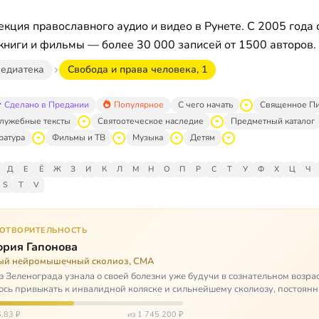
кция православного аудио и видео в Рунете. С 2005 года 
книги и фильмы — более 30 000 записей от 1500 авторов.
едиатека
Свобода и права человека, 1
Сделано в Предании
Популярное
С чего начать
Священное П
лужебные тексты
Святоотеческое наследие
Предметный каталог
ратура
Фильмы и ТВ
Музыка
Детям
Д
Е
Ё
Ж
З
И
К
Л
М
Н
О
П
Р
С
Т
У
Ф
Х
Ц
Ч
S
T
V
ГОТВОРИТЕЛЬНОСТЬ
ория Гапонова
ый нейромышечный сколиоз, СМА
з Зеленограда узнала о своей болезни уже будучи в сознательном возрас
сь привыкать к инвалидной коляске и сильнейшему сколиозу, постоянн
щей беспом…
,83 ₽
из 1 745 200 ₽