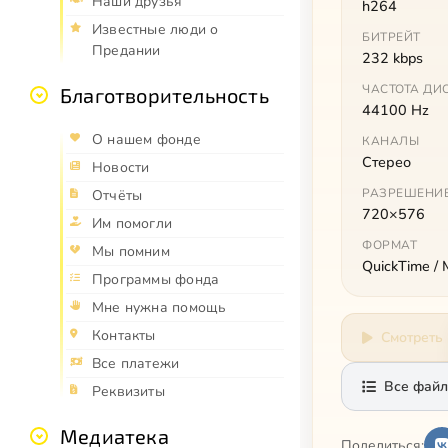
Наши друзья
h264
Известные люди о
БИТРЕЙТ
Предании
232 kbps
ЧАСТОТА ДИ
Благотворительность
44100 Hz
О нашем фонде
КАНАЛЫ
Стерео
Новости
РАЗРЕШЕНИ
Отчёты
720×576
Им помогли
ФОРМАТ
Мы помним
QuickTime /
Программы фонда
Мне нужна помощь
Контакты
Смотреть
Все платежи
Все файл
Реквизиты
Медиатека
Поделиться: