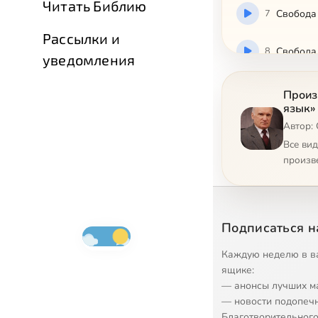
Читать Библию
7
Свобода 
Рассылки и
8
Свобода 
уведомления
Произ
язык»
Автор:
Все ви
произв
Подписаться н
Каждую неделю в в
ящике:
— анонсы лучших м
— новости подопеч
Благотворительного