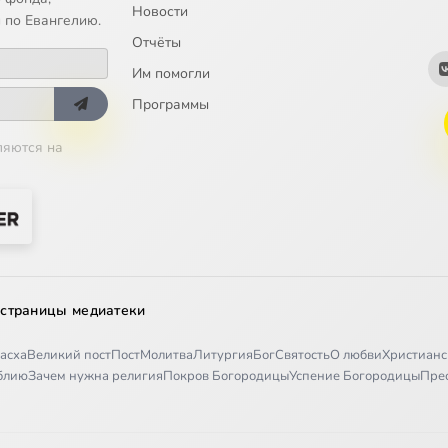
Новости
 по Евангелию.
Отчёты
Им помогли
Программы
ляются на
 страницы медиатеки
асха
Великий пост
Пост
Молитва
Литургия
Бог
Святость
О любви
Христианс
иблию
Зачем нужна религия
Покров Богородицы
Успение Богородицы
Пре