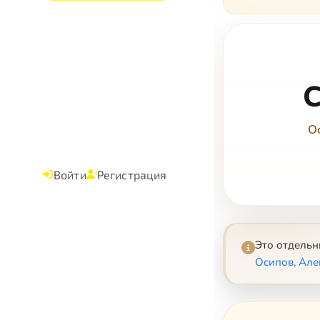
С
О
Войти
Регистрация
Это отдель
Осипов, Але