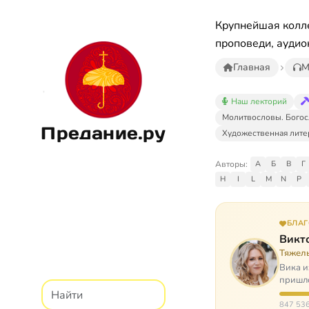
Крупнейшая колле
проповеди, аудио
Главная
М
Наш лекторий
Молитвословы. Богос
Предание.ру
Художественная лите
Авторы:
А
Б
В
Г
H
I
L
M
N
P
БЛА
Викт
Тяжел
Вика и
пришло
расту
847 536