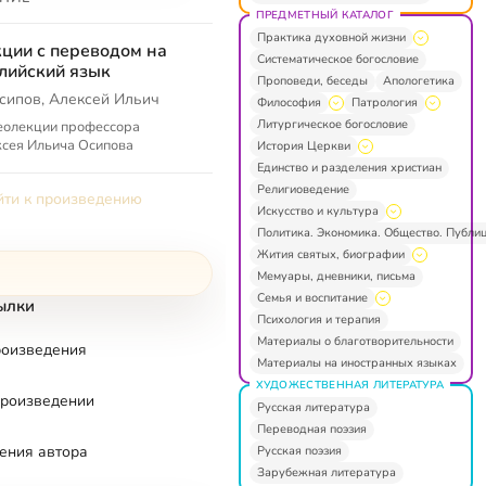
ПРЕДМЕТНЫЙ КАТАЛОГ
Практика духовной жизни
ции с переводом на
Систематическое богословие
лийский язык
Проповеди, беседы
Апологетика
сипов, Алексей Ильич
Философия
Патрология
Литургическое богословие
еолекции профессора
сея Ильича Осипова
История Церкви
Единство и разделения христиан
Религиоведение
ти к произведению
Искусство и культура
Политика. Экономика. Общество. Публи
Жития святых, биографии
Мемуары, дневники, письма
Семья и воспитание
ылки
Психология и терапия
Материалы о благотворительности
роизведения
Материалы на иностранных языках
ХУДОЖЕСТВЕННАЯ ЛИТЕРАТУРА
произведении
Русская литература
Переводная поэзия
ения автора
Русская поэзия
Зарубежная литература