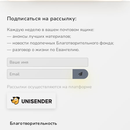
12
Лето в Юрзуфе (А.С.Пушкин) (ТК Глас)
Подписаться на рассылку:
13
Максимилиан Волошин (ТК Глас)
Каждую неделю в вашем почтовом ящике:
— анонсы лучших материалов;
— новости подопечных Благотворительного фонда;
14
Моя Третяковка. Наставники (М. Дроздов) (ТК Глас)
— разговор о жизни по Евангелию.
15
Националные сокровищницы знаний (ТК Глас)
16
Неутомимые обереги (ТК Глас)
Сейчас
Рассылки осуществляются на платформе
17
О красоте человеческих лиц (Заболотский) (ТК Глас)
18
Обет (Николай Василевич Гоголь) (ТК Глас)
19
Пламенная керамика Людмилы Мешковой (ТК Глас)
Благотворительность