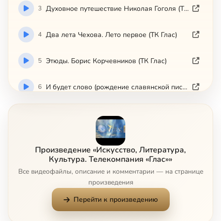
3
Духовное путешествие Николая Гоголя (ТК Глас)
4
Два лета Чехова. Лето первое (ТК Глас)
5
Этюды. Борис Корчевников (ТК Глас)
6
И будет слово (рождение славянской писменности) (ТК Глас)
7
И молитва станет мечом. Военному духовенству посвящается (ТК Глас)
8
Какие в жизни бывают мгновения (Петр Чайковский) (ТК Глас)
Произведение «Искусство, Литература,
Культура. Телекомпания «Глас»»
9
Камерный хор Пектораль (ТК Глас)
Все видеофайлы, описание и комментарии — на странице
произведения
10
Киевская старина. Мир искусства. Лаврские колокола (ТК Глас)
Перейти к произведению
11
Коктебель - страна мечтателей (ТК Глас)