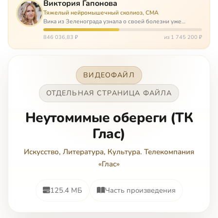
Виктория Гапонова
Тяжелый нейромышечный сколиоз, СМА
Вика из Зеленограда узнала о своей болезни уже
будучи в сознательном возрасте. Ей пришлось
привыкать к инвалидной коляске и сильнейшему
846 036,83 ₽
из 1 745 200 ₽
сколиозу, постоянным болям и растущей беспом…
ВИДЕОФАЙЛ
ОТДЕЛЬНАЯ СТРАНИЦА ФАЙЛА
Неутомимые обереги (ТК
Глас)
Искусство, Литература, Культура. Телекомпания
«Глас»
125.4 МБ
Часть произведения