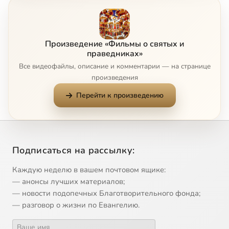
7
Миротворцы (о. Анатолий Чистоусов)
8
Единое на потребу (о. Дмитрий Дудко)
Произведение «Фильмы о святых и
праведниках»
9
Суворов
Все видеофайлы, описание и комментарии — на странице
произведения
10
Инок Андрей (прп. Андрей Рублев)
Перейти к произведению
11
Восьмой столп России (св. блаж. Матрона Московская)
12
Богом данная (св. блаж. Матрона Московская)
Подписаться на рассылку:
13
Бoльшe, чeм любoвь (свт. Лука Крымский)
Каждую неделю в вашем почтовом ящике:
— анонсы лучших материалов;
— новости подопечных Благотворительного фонда;
14
О. Владимир Амбарцумов
— разговор о жизни по Евангелию.
15
Воин Христов Иларион (сщмч. Иларион Троицкий)