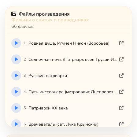
Файлы произведения
Фильмы о святых и праведниках
66 файлов
1
Родная душа. Игумен Никон (Воробьёв)
2
Солнечная ночь (Патриарх всея Грузии Илий II)
3
Русские патриархи
4
Путь миссионера (митрополит Днепропетровский и Павлоградский Ириней)
5
Патриархи ХХ века
6
Врачеватель (свт. Лука Крымский)