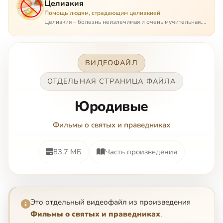
Целиакия
Помощь людям, страдающим целиакией
Целиакия – болезнь неизлечимая и очень мучительная.
При этом ею невозможно заразиться. Больной
целиакией страдает в одиночестве, не представляя
опасности ни для кого, кроме своих п…
ВИДЕОФАЙЛ
ОТДЕЛЬНАЯ СТРАНИЦА ФАЙЛА
Юpoдивые
Фильмы о святых и праведниках
83.7 МБ
Часть произведения
Это отдельный видеофайл из произведения
Фильмы о святых и праведниках
.