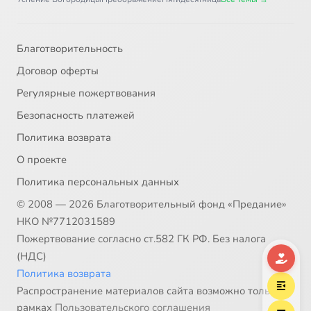
33
Пacтыpь (митpoпoлит Киeвcкий Bлaдимиp (Сабодан)) -- часть 1
Благотворительность
34
Пacтыpь (митpoпoлит Киeвcкий Bлaдимиp (Сабодан)) -- часть 2
Договор оферты
Регулярные пожертвования
35
Патриарх (Святейший Патриарх Алексий II)
Безопасность платежей
Политика возврата
36
Первый Патриарх (свт. Иов)
О проекте
37
Во имя любви (св. блаж. Ксения Петербургская)
Политика персональных данных
© 2008 — 2026 Благотворительный фонд «Предание»
38
Граду - слава, миру - радость (св. блгв. князья Петр и Феврония)
НКО №7712031589
Пожертвование согласно ст.582 ГК РФ. Без налога
39
Пленницы судьбы (св. княгиня Ольга)
(НДС)
Политика возврата
40
Победительницы (прп. Ефросинья Московская)
Распространение материалов сайта возможно только в
рамках
Пользовательского соглашения