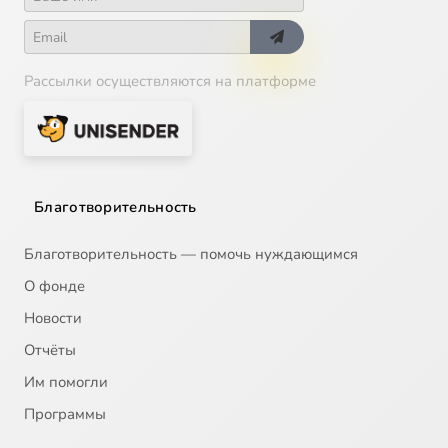
16
Восхождение в безмолвие (вел. княгиня Елисавета Федоровна)
Рассылки осуществляются на платформе
17
Младший сын (св. князь Даниил Московский)
18
Заступник. Патриарх Тихон
19
Свт. Иов, Патриарх Московский и Всея Руси
Благотворительность
20
Исповедник земли Балаковской (прот. Серапион Самуилов)
Благотворительность — помочь нуждающимся
О фонде
21
Исповедники Оптинские
Новости
Отчёты
22
Митр. Крутицкий и Коломенский Николай
Им помогли
23
Любить всем сердцем (святые земли Кузнецкой)
Программы