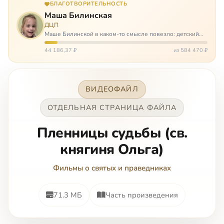
БЛАГОТВОРИТЕЛЬНОСТЬ
Маша Билинская
ДЦП
Маше Билинской в каком-то смысле повезло: детский
церебральный паралич зацепил её не очень сильно. Но
всё-таки есть диагноз и есть немалые проблемы – Маша
44 186,37 ₽
из 584 470 ₽
неправильно ходит, и от т…
ВИДЕОФАЙЛ
ОТДЕЛЬНАЯ СТРАНИЦА ФАЙЛА
Пленницы судьбы (св.
княгиня Ольга)
Фильмы о святых и праведниках
71.3 МБ
Часть произведения