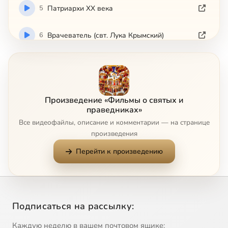
5
Патриархи ХХ века
6
Врачеватель (свт. Лука Крымский)
7
Миротворцы (о. Анатолий Чистоусов)
8
Единое на потребу (о. Дмитрий Дудко)
Произведение «Фильмы о святых и
праведниках»
9
Суворов
Все видеофайлы, описание и комментарии — на странице
произведения
10
Инок Андрей (прп. Андрей Рублев)
Перейти к произведению
11
Восьмой столп России (св. блаж. Матрона Московская)
12
Богом данная (св. блаж. Матрона Московская)
Подписаться на рассылку:
13
Бoльшe, чeм любoвь (свт. Лука Крымский)
Каждую неделю в вашем почтовом ящике: