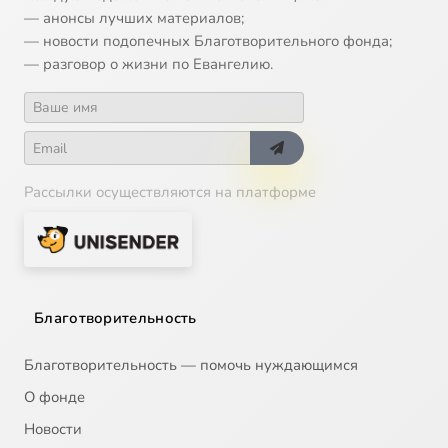
— анонсы лучших материалов;
— новости подопечных Благотворительного фонда;
14
О. Владимир Амбарцумов
— разговор о жизни по Евангелию.
15
Воин Христов Иларион (сщмч. Иларион Троицкий)
16
Восхождение в безмолвие (вел. княгиня Елисавета Федоровна)
Рассылки осуществляются на платформе
17
Младший сын (св. князь Даниил Московский)
18
Заступник. Патриарх Тихон
19
Свт. Иов, Патриарх Московский и Всея Руси
Благотворительность
20
Исповедник земли Балаковской (прот. Серапион Самуилов)
Благотворительность — помочь нуждающимся
О фонде
21
Исповедники Оптинские
Новости