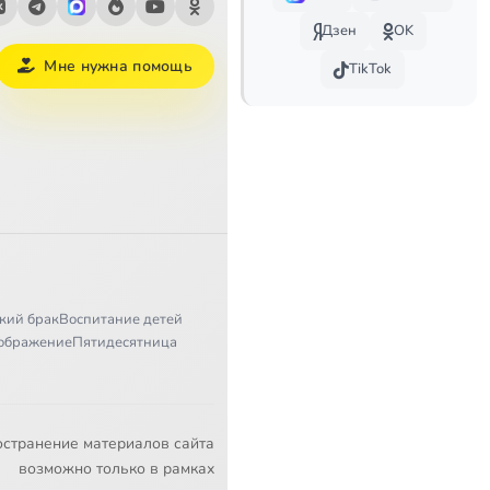
Дзен
OK
Мне нужна помощь
TikTok
кий брак
Воспитание детей
ображение
Пятидесятница
остранение материалов сайта
возможно только в рамках