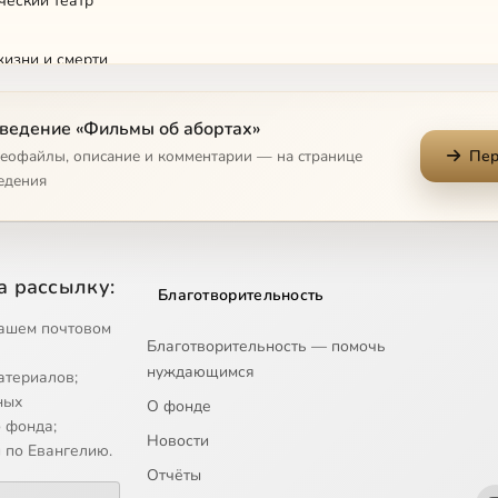
ческий театр
жизни и смерти
ведение «Фильмы об абортах»
деофайлы, описание и комментарии — на странице
Пер
а
едения
 в защиту Жизни
а рассылку:
Благотворительность
о рождения
ашем почтовом
Благотворительность — помочь
ь над рождаемостью
нуждающимся
атериалов;
ных
О фонде
 фонда;
Новости
 по Евангелию.
Отчёты