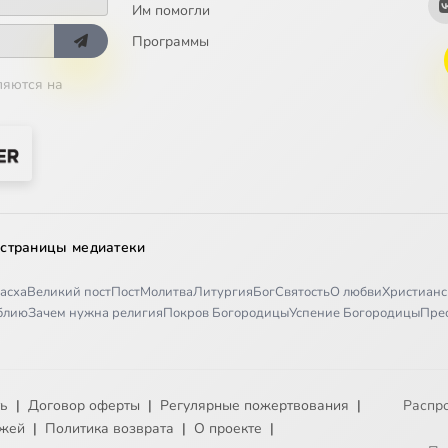
Им помогли
Программы
ляются на
 страницы медиатеки
асха
Великий пост
Пост
Молитва
Литургия
Бог
Святость
О любви
Христианс
иблию
Зачем нужна религия
Покров Богородицы
Успение Богородицы
Пре
ть
|
Договор оферты
|
Регулярные пожертвования
|
Распр
ежей
|
Политика возврата
|
О проекте
|