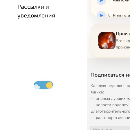
7
Анатоми
Рассылки и
уведомления
8
Вопрос 
9
Нацист
Произ
Все ви
10
Биоэтик
произв
11
Церковь
Подписаться н
12
Жизнь д
Каждую неделю в в
ящике:
13
Контрол
— анонсы лучших м
— новости подопеч
14
Выбор
Благотворительного
— разговор о жизни