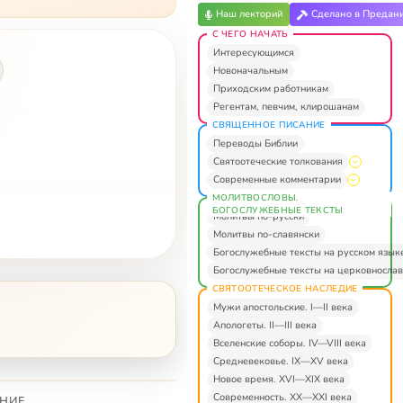
Наш лекторий
Сделано в Предан
С ЧЕГО НАЧАТЬ
Интересующимся
Новоначальным
Приходским работникам
Регентам, певчим, клирошанам
СВЯЩЕННОЕ ПИСАНИЕ
Переводы Библии
Святоотеческие толкования
Современные комментарии
МОЛИТВОСЛОВЫ.
БОГОСЛУЖЕБНЫЕ ТЕКСТЫ
Молитвы по-русски
Молитвы по-славянски
Богослужебные тексты на русском язык
Богослужебные тексты на церковнослав
СВЯТООТЕЧЕСКОЕ НАСЛЕДИЕ
Мужи апостольские. I—II века
Апологеты. II—III века
Вселенские соборы. IV—VIII века
Средневековье. IX—XV века
Новое время. XVI—XIX века
Современность. XX—XXI века
НИЕ