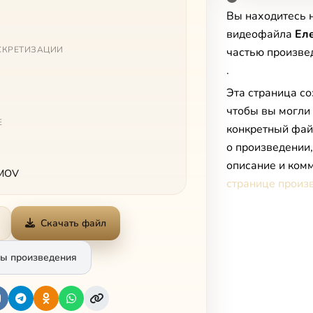
Вы находитесь 
видеофайла
Ел
СКРЕТИЗАЦИИ
частью произв
.
Эта страница со
чтобы вы могли
Е
конкретный фай
о произведении
описание и комм
 MOV
странице произ
Скачать файл
ы произведения