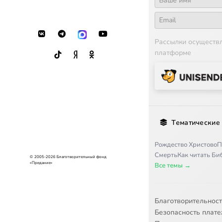
Рассылки осуществ
платформе
Тематические
Рождество Христово
П
Смерть
Как читать Б
© 2005-2026 Благотворительный фонд
«Предание»
Все темы →
Благотворительнос
Безопасность плат