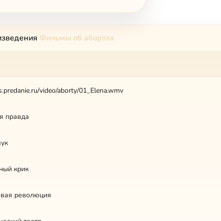
изведения
Фильмы об абортах
les.predanie.ru/video/aborty/01_Elena.wmv
я правда
вук
ный крик
вая революция