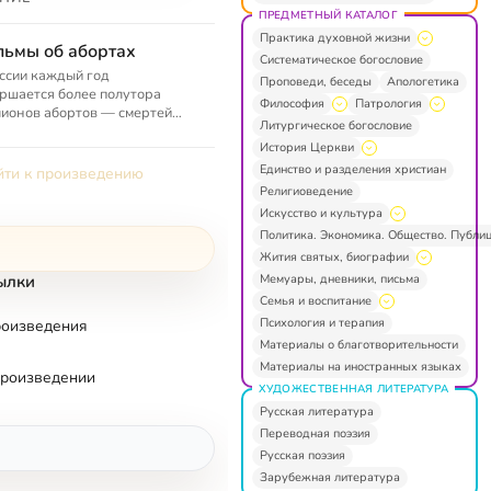
ПРЕДМЕТНЫЙ КАТАЛОГ
Практика духовной жизни
ьмы об абортах
Систематическое богословие
ссии каждый год
Проповеди, беседы
Апологетика
ршается более полутора
Философия
Патрология
ионов абортов — смертей
Литургическое богословие
енцев, так и не увидевших
История Церкви
. Здесь собраны фильмы,
казывающие о ...
Единство и разделения христиан
ти к произведению
Религиоведение
Искусство и культура
Политика. Экономика. Общество. Публи
Жития святых, биографии
Мемуары, дневники, письма
ылки
Семья и воспитание
Психология и терапия
роизведения
Материалы о благотворительности
Материалы на иностранных языках
произведении
ХУДОЖЕСТВЕННАЯ ЛИТЕРАТУРА
Русская литература
Переводная поэзия
Русская поэзия
Зарубежная литература