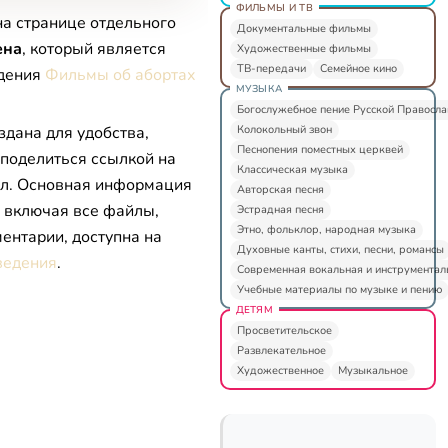
ФИЛЬМЫ И ТВ
на странице отдельного
Документальные фильмы
ена
, который является
Художественные фильмы
ТВ-передачи
Семейное кино
едения
Фильмы об абортах
МУЗЫКА
Богослужебное пение Русской Правосл
Колокольный звон
здана для удобства,
Песнопения поместных церквей
 поделиться ссылкой на
Классическая музыка
л. Основная информация
Авторская песня
, включая все файлы,
Эстрадная песня
Этно, фольклор, народная музыка
ентарии, доступна на
Духовные канты, стихи, песни, романсы
ведения
.
Современная вокальная и инструментал
Учебные материалы по музыке и пению
ДЕТЯМ
Просветительское
Развлекательное
Художественное
Музыкальное