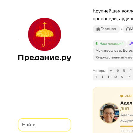
Крупнейшая колле
проповеди, аудио
Главная
М
Наш лекторий
Молитвословы. Богос
Предание.ру
Художественная лите
Авторы:
А
Б
В
Г
H
I
L
M
N
P
БЛА
Адел
ДЦП
Аделин
ходунк
слуша
126 684