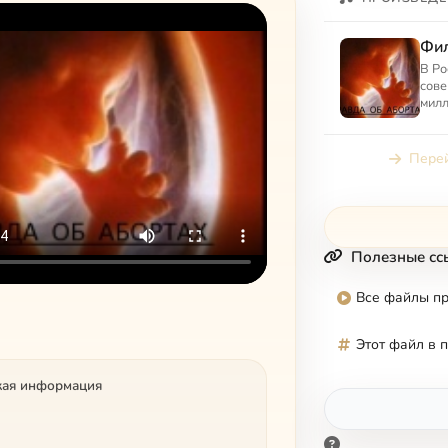
Фил
В Ро
сове
милл
млад
свет
расс
Перей
Полезные сс
Все файлы п
Этот файл в 
кая информация