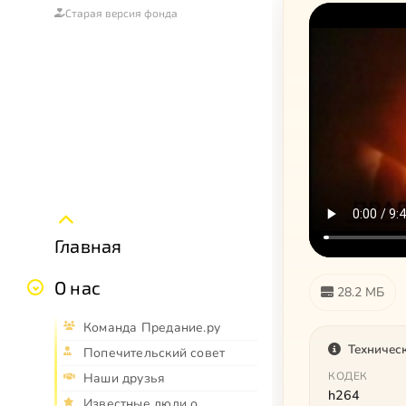
Старая версия фонда
Главная
О нас
28.2 МБ
Команда Предание.ру
Техничес
Попечительский совет
КОДЕК
Наши друзья
h264
Известные люди о