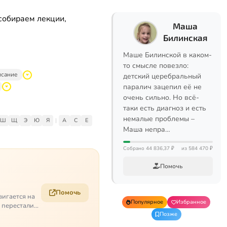
собираем лекции,
Маша
Билинская
Маше Билинской в каком-
то смысле повезло:
исание
детский церебральный
паралич зацепил её не
очень сильно. Но всё-
таки есть диагноз и есть
немалые проблемы –
Ш
Щ
Э
Ю
Я
|
A
C
E
Маша непра…
Собрано 44 836,37 ₽
из 584 470 ₽
Помочь
Помочь
вигается на
Популярное
Избранное
е перестали
Позже