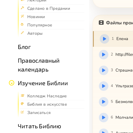
Лекторий
Сделано в Предании
Новинки
Файлы про
Популярное
Авторы
1
Елена
Блог
2
http://fi
Православный
календарь
3
Страшна
Изучение Библии
4
Ультраз
Колледж Наследие
5
Безмолв
Библия в искусстве
Записаться
6
Молчали
Читать Библию