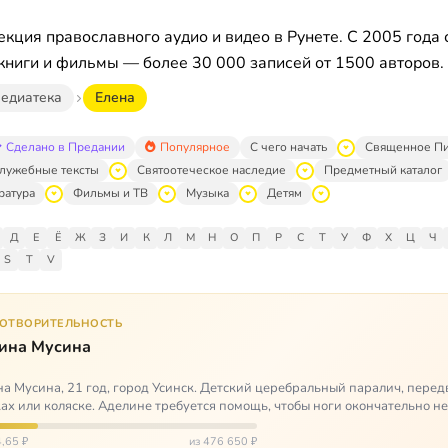
кция православного аудио и видео в Рунете. С 2005 года 
книги и фильмы — более 30 000 записей от 1500 авторов.
едиатека
Елена
Сделано в Предании
Популярное
С чего начать
Священное П
лужебные тексты
Святоотеческое наследие
Предметный каталог
ратура
Фильмы и ТВ
Музыка
Детям
Д
Е
Ё
Ж
З
И
К
Л
М
Н
О
П
Р
С
Т
У
Ф
Х
Ц
Ч
S
T
V
ГОТВОРИТЕЛЬНОСТЬ
ина Мусина
а Мусина, 21 год, город Усинск. Детский церебральный паралич, перед
ах или коляске. Аделине требуется помощь, чтобы ноги окончательно н
ться…
,65 ₽
из 476 650 ₽