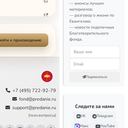
— анонсы лучших
материалов;
— разговор о жизни по
Евангелию;
— новости подопечных
Благотворительного
фонда.
ейти к произведению
Подписаться
+7 (495) 722-92-79
fond@predanie.ru
Следите за нами
support@predanie.ru
(техн.вопросы)
VK
Telegram
Макс
YouTube