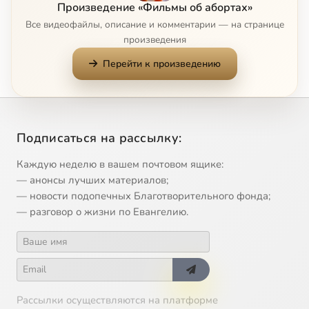
Произведение «Фильмы об абортах»
Все видеофайлы, описание и комментарии — на странице
9
Нацист
произведения
Перейти к произведению
10
Биоэтика
11
Церковь в защиту Жизни
Подписаться на рассылку:
12
Жизнь до рождения
Каждую неделю в вашем почтовом ящике:
13
Контроль над рождаемостью
— анонсы лучших материалов;
— новости подопечных Благотворительного фонда;
— разговор о жизни по Евангелию.
14
Выбор
Сейчас
Рассылки осуществляются на платформе