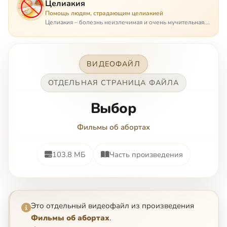
Целиакия
Помощь людям, страдающим целиакией
Целиакия – болезнь неизлечимая и очень мучительная.
При этом ею невозможно заразиться. Больной
целиакией страдает в одиночестве, не представляя
опасности ни для кого, кроме своих п…
ВИДЕОФАЙЛ
ОТДЕЛЬНАЯ СТРАНИЦА ФАЙЛА
Выбор
Фильмы об абортах
103.8 МБ
Часть произведения
Это отдельный видеофайл из произведения
Фильмы об абортах
.