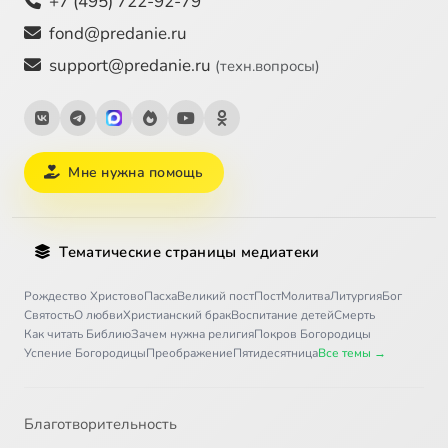
+7 (495) 722-92-79
fond@predanie.ru
support@predanie.ru
(техн.вопросы)
Мне нужна помощь
Тематические страницы медиатеки
Рождество Христово
Пасха
Великий пост
Пост
Молитва
Литургия
Бог
Святость
О любви
Христианский брак
Воспитание детей
Смерть
Как читать Библию
Зачем нужна религия
Покров Богородицы
Успение Богородицы
Преображение
Пятидесятница
Все темы →
Благотворительность