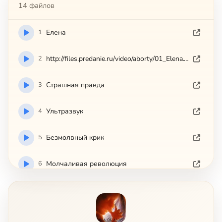
14 файлов
1
Елена
2
http://files.predanie.ru/video/aborty/01_Elena.wmv
3
Страшная правда
4
Ультразвук
5
Безмолвный крик
6
Молчаливая революция
7
Анатомический театр
8
Вопрос жизни и смерти