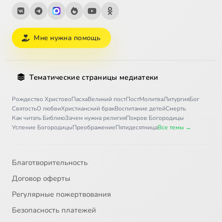
Мне нужна помощь
Тематические страницы медиатеки
Рождество Христово
Пасха
Великий пост
Пост
Молитва
Литургия
Бог
Святость
О любви
Христианский брак
Воспитание детей
Смерть
Как читать Библию
Зачем нужна религия
Покров Богородицы
Успение Богородицы
Преображение
Пятидесятница
Все темы →
Благотворительность
Договор оферты
Регулярные пожертвования
Безопасность платежей