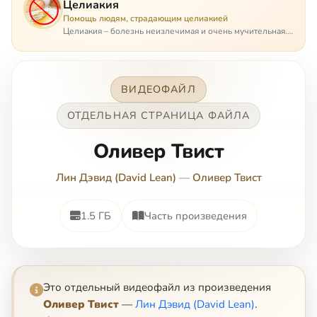
Целиакия
Помощь людям, страдающим целиакией
Целиакия – болезнь неизлечимая и очень мучительная.
При этом ею невозможно заразиться. Больной
целиакией страдает в одиночестве, не представляя
опасности ни для кого, кроме своих п…
ВИДЕОФАЙЛ
ОТДЕЛЬНАЯ СТРАНИЦА ФАЙЛА
Оливер Твист
Лин Дэвид (David Lean)
—
Оливер Твист
1.5 ГБ
Часть произведения
Это отдельный видеофайл из произведения
Оливер Твист
—
Лин Дэвид (David Lean)
.