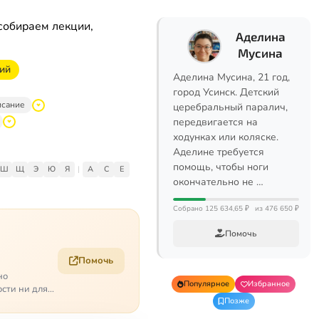
собираем лекции,
Аделина
Мусина
ий
Аделина Мусина, 21 год,
город Усинск. Детский
исание
церебральный паралич,
передвигается на
ходунках или коляске.
Аделине требуется
помощь, чтобы ноги
Ш
Щ
Э
Ю
Я
|
A
C
E
окончательно не …
Собрано 125 634,65 ₽
из 476 650 ₽
Помочь
Помочь
но
Популярное
Избранное
ости ни для
Позже