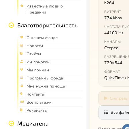
h264
Известные люди о
БИТРЕЙТ
Предании
774 kbps
Благотворительность
ЧАСТОТА ДИ
44100 Hz
О нашем фонде
КАНАЛЫ
Новости
Стерео
Отчёты
РАЗРЕШЕНИ
Им помогли
720×544
Мы помним
ФОРМАТ
QuickTime /
Программы фонда
Мне нужна помощь
Контакты
Смотреть
Все платежи
Реквизиты
Все файл
Медиатека