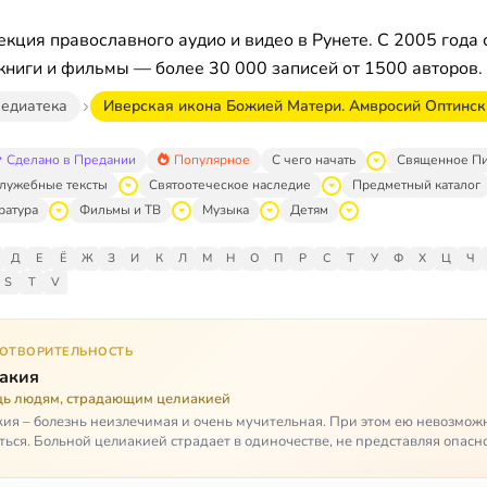
кция православного аудио и видео в Рунете. С 2005 года 
книги и фильмы — более 30 000 записей от 1500 авторов.
едиатека
Иверская икона Божией Матери. Амвросий Оптинск
Сделано в Предании
Популярное
С чего начать
Священное П
лужебные тексты
Святоотеческое наследие
Предметный каталог
ратура
Фильмы и ТВ
Музыка
Детям
Д
Е
Ё
Ж
З
И
К
Л
М
Н
О
П
Р
С
Т
У
Ф
Х
Ц
Ч
S
T
V
ГОТВОРИТЕЛЬНОСТЬ
акия
ь людям, страдающим целиакией
ия – болезнь неизлечимая и очень мучительная. При этом ею невозмож
ться. Больной целиакией страдает в одиночестве, не представляя опасн
кроме своих п…