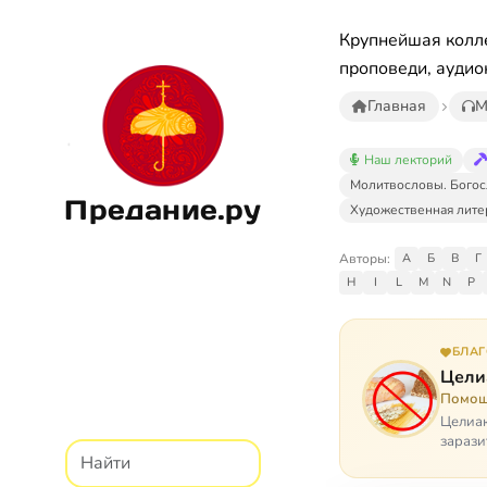
Крупнейшая колле
проповеди, аудио
Главная
М
Наш лекторий
Молитвословы. Богос
Предание.ру
Художественная лите
Авторы:
А
Б
В
Г
H
I
L
M
N
P
БЛА
Цели
Помощ
Целиак
зарази
кого, 