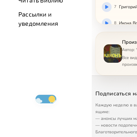
Читать Библию
7
Григори
Рассылки и
уведомления
8
Икона В
9
Иверска
Произ
Автор:
10
Передача
Все ви
произв
11
Передача
12
Передача
Подписаться н
13
Вопрос 
Каждую неделю в в
ящике:
— анонсы лучших м
14
Сироты
— новости подопеч
Благотворительного
15
Передача