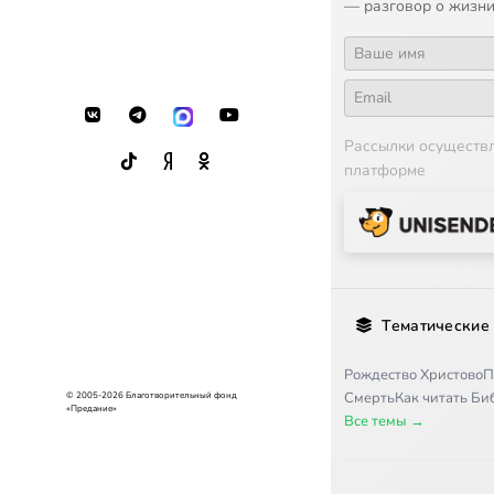
— разговор о жизни
16
Передача
17
Передач
Рассылки осуществ
платформе
18
Ливан. Б
19
День Св
20
Праздни
Тематические
21
Правосл
Рождество Христово
П
Смерть
Как читать Б
© 2005-2026 Благотворительный фонд
22
Передач
«Предание»
Все темы →
23
Передач