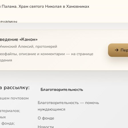
й Палама. Храм святого Николая в Хамовниках
сецарицы
я икона Божией Матери. Амвросий Оптинский
ведение «Канон»
 Уминский Алексий, протоиерей
Пер
 от 10 апреля 2008 года
деофайлы, описание и комментарии — на странице
едения
 от 16 марта 2008 года
 от 12 марта 2008 года
а рассылку:
Благотворительность
Ксении Лученко о знамениях
ашем почтовом
Благотворительность — помочь
нуждающимся
атериалов;
ных
О фонде
 фонда;
Новости
 от 29 марта 2008 года