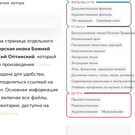
ения автора
ФИЛЬМЫ И ТВ
Документальные фильмы
Художественные фильмы
ТВ-передачи
Семейное кино
МУЗЫКА
Богослужебное пение Русской Правосл
Колокольный звон
на странице отдельного
Песнопения поместных церквей
ерская икона Божией
Классическая музыка
сий Оптинский
, который
Авторская песня
Эстрадная песня
ю произведения
Канон
.
Этно, фольклор, народная музыка
здана для удобства,
Духовные канты, стихи, песни, романсы
 поделиться ссылкой на
Современная вокальная и инструментал
Учебные материалы по музыке и пению
л. Основная информация
ДЕТЯМ
, включая все файлы,
Просветительское
ентарии, доступна на
Развлекательное
Художественное
Музыкальное
ведения
.