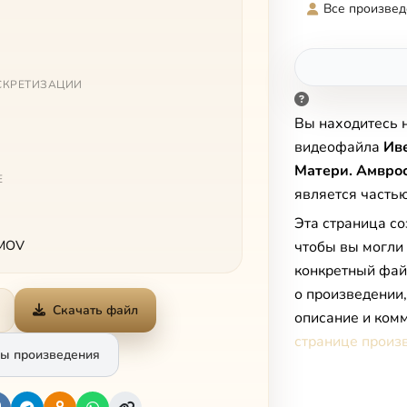
Все произвед
СКРЕТИЗАЦИИ
Вы находитесь 
видеофайла
Ив
Матери. Амвро
Е
является часть
Эта страница со
 MOV
чтобы вы могли
конкретный фай
о произведении
Скачать файл
описание и комм
странице произ
ы произведения