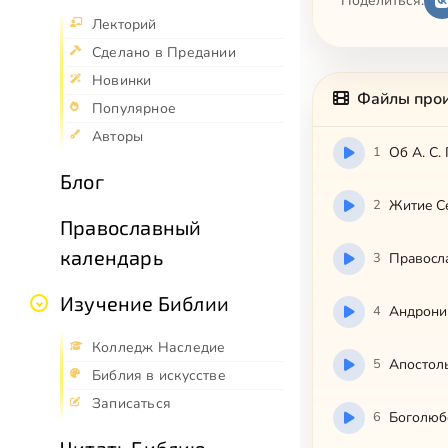
Поделиться:
Лекторий
Сделано в Предании
Новинки
Файлы про
Популярное
Авторы
1
Об А. С.
Блог
2
Житиe Ce
Православный
календарь
3
Пpaвocлa
Изучение Библии
4
Андрони
Колледж Наследие
5
Апостол
Библия в искусстве
Записаться
6
Боголюб