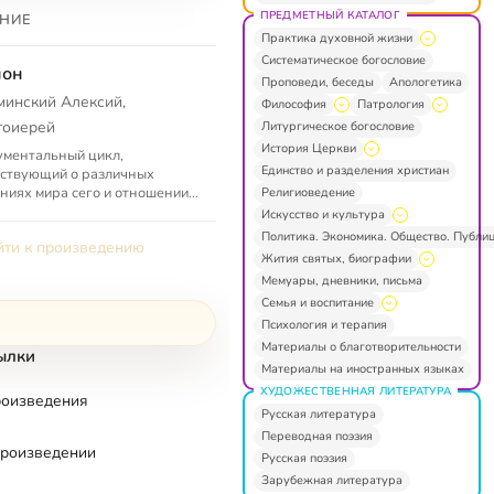
ПРЕДМЕТНЫЙ КАТАЛОГ
НИЕ
Практика духовной жизни
Систематическое богословие
нон
Проповеди, беседы
Апологетика
минский Алексий,
Философия
Патрология
тоиерей
Литургическое богословие
История Церкви
ментальный цикл,
Единство и разделения христиан
ствующий о различных
ниях мира сего и отношении
Религиоведение
м православного человека. В
Искусство и культура
граммах цикла принимают
Политика. Экономика. Общество. Публи
ти к произведению
тие видные...
Жития святых, биографии
Мемуары, дневники, письма
Семья и воспитание
Психология и терапия
Материалы о благотворительности
ылки
Материалы на иностранных языках
ХУДОЖЕСТВЕННАЯ ЛИТЕРАТУРА
роизведения
Русская литература
Переводная поэзия
произведении
Русская поэзия
Зарубежная литература