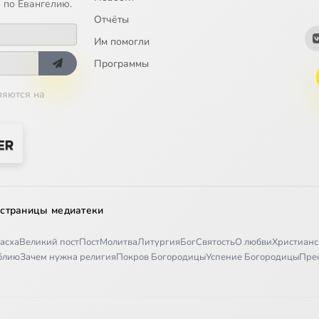
 по Евангелию.
Отчёты
 от 3 апреля 2008 года
Им помогли
Программы
а от 11 июня 2008 года
ляются на
ейрут. Святые места
ятой Троицы. Пятидесятница
к Святой Троицы
 страницы медиатеки
авное отношение к суевериям
асха
Великий пост
Пост
Молитва
Литургия
Бог
Святость
О любви
Христианс
иблию
Зачем нужна религия
Покров Богородицы
Успение Богородицы
Пре
а от 17 июня 2008 года
а от 22 июня 2008 года