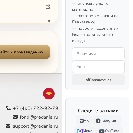
— анонсы лучших
материалов;
— разговор о жизни по
Евангелию;
— новости подопечных
Благотворительного
Сейчас
фонда.
ейти к произведению
Подписаться
+7 (495) 722-92-79
Следите за нами
fond@predanie.ru
VK
Telegram
support@predanie.ru
Макс
YouTube