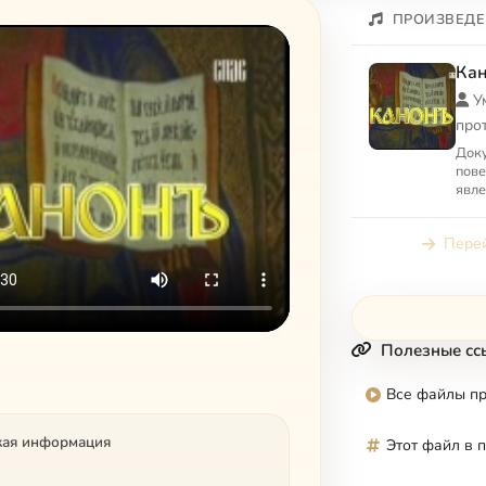
ПРОИЗВЕДЕ
Ка
У
про
Доку
пове
явле
к ни
про
Перей
учас
Полезные сс
Все файлы п
кая информация
Этот файл в 