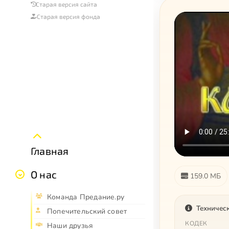
Старая версия сайта
Старая версия фонда
Главная
О нас
159.0 МБ
Команда Предание.ру
Техничес
Попечительский совет
КОДЕК
Наши друзья