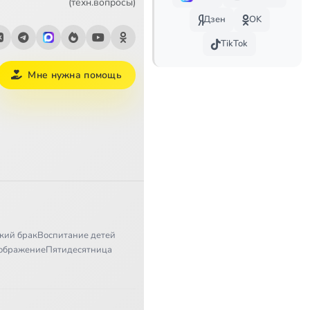
(техн.вопросы)
Дзен
OK
TikTok
Мне нужна помощь
кий брак
Воспитание детей
ображение
Пятидесятница