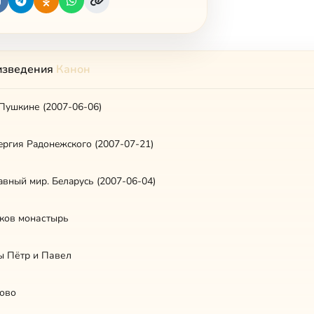
изведения
Канон
 Пушкине (2007-06-06)
pгия Paдoнeжcкoгo (2007-07-21)
вный миp. Бeлapycь (2007-06-04)
ков монастырь
ы Пётр и Павел
ово