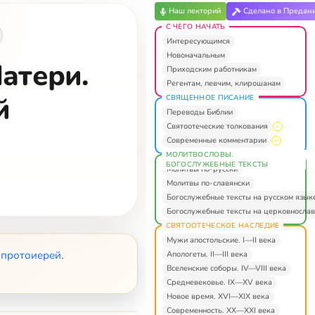
Наш лекторий
Сделано в Предан
С ЧЕГО НАЧАТЬ
Интересующимся
Новоначальным
атери.
Приходским работникам
Регентам, певчим, клирошанам
й
СВЯЩЕННОЕ ПИСАНИЕ
Переводы Библии
Святоотеческие толкования
Современные комментарии
МОЛИТВОСЛОВЫ.
БОГОСЛУЖЕБНЫЕ ТЕКСТЫ
Молитвы по-русски
Молитвы по-славянски
Богослужебные тексты на русском язык
Богослужебные тексты на церковнослав
СВЯТООТЕЧЕСКОЕ НАСЛЕДИЕ
Мужи апостольские. I—II века
 протоиерей
.
Апологеты. II—III века
Вселенские соборы. IV—VIII века
Средневековье. IX—XV века
Новое время. XVI—XIX века
Современность. XX—XXI века