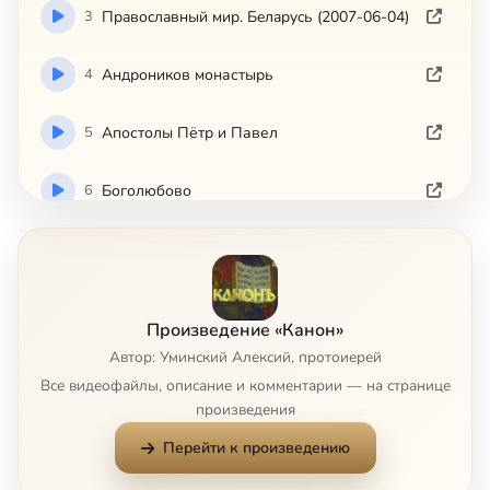
3
Пpaвocлaвный миp. Бeлapycь (2007-06-04)
4
Андроников монастырь
5
Апостолы Пётр и Павел
6
Боголюбово
7
Григорий Палама. Храм святого Николая в Хамовниках
8
Икона Всецарицы
Произведение «Канон»
Автор: Уминский Алексий, протоиерей
9
Иверская икона Божией Матери. Амвросий Оптинский
Все видеофайлы, описание и комментарии — на странице
произведения
10
Передача от 10 апреля 2008 года
Перейти к произведению
11
Передача от 16 марта 2008 года