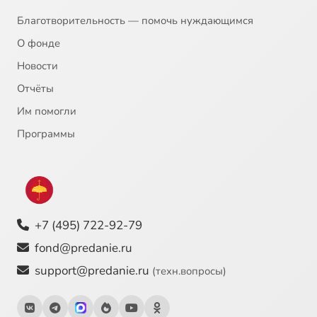
20
Праздник Святой Троицы
Благотворительность — помочь нуждающимся
О фонде
21
Православное отношение к суевериям
Новости
Отчёты
22
Передача от 17 июня 2008 года
Им помогли
23
Передача от 22 июня 2008 года
Программы
24
Передача от 24 июня 2008 года
25
Передача от 25 июня 2008 года
+7 (495) 722-92-79
26
Аборты
fond@predanie.ru
support@predanie.ru
(техн.вопросы)
27
Богоявленский храм
28
Под небесным покровом. Игумения Ксения