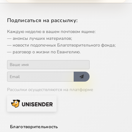
12
Передача от 12 марта 2008 года
Подписаться на рассылку:
13
Вопрос Ксении Лученко о знамениях
Каждую неделю в вашем почтовом ящике:
— анонсы лучших материалов;
14
Сироты
— новости подопечных Благотворительного фонда;
— разговор о жизни по Евангелию.
15
Передача от 29 марта 2008 года
16
Передача от 3 апреля 2008 года
Рассылки осуществляются на платформе
17
Передача от 11 июня 2008 года
18
Ливан. Бейрут. Святые места
19
День Святой Троицы. Пятидесятница
Благотворительность