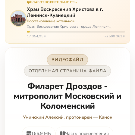
БЛАГОТВОРИТЕЛЬНОСТЬ
Храм Воскресения Христова в г.
Ленинск-Кузнецкий
Восстановление котельной
Храм Воскресения Христова в городе Ленинск-
Кузнецкий в Кемеровской области – совсем новый, он
открылся всего 20 назад. И сейчас храм может вообще
17 354,95 ₽
из 500 363 ₽
закрыться. Потому что это Сибирь,…
ВИДЕОФАЙЛ
ОТДЕЛЬНАЯ СТРАНИЦА ФАЙЛА
Филарет Дроздов -
митрополит Московский и
Коломенский
Уминский Алексий, протоиерей
—
Канон
166.9 МБ
Часть произведения