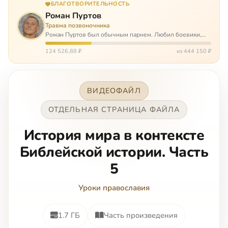
БЛАГОТВОРИТЕЛЬНОСТЬ
Роман Пуртов
Травма позвоночника
Роман Пуртов был обычным парнем. Любил боевики,
хорошие автомобили, был не дурак поиграть в комп,
любил жену и обожал дочь. А потом, будучи
124 526,88 ₽
из 444 150 ₽
пассажиром, разбился в автоаварии и тепе…
ВИДЕОФАЙЛ
ОТДЕЛЬНАЯ СТРАНИЦА ФАЙЛА
История мира в контексте
Библейской истории. Часть
5
Уроки православия
1.7 ГБ
Часть произведения