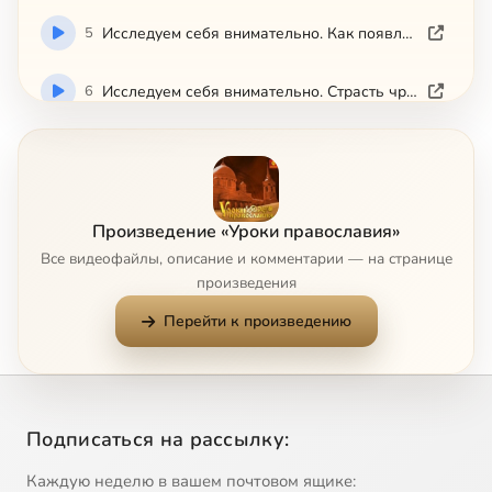
5
Исследуем себя внимательно. Как появляется страсть уныния
6
Исследуем себя внимательно. Страсть чревоугодия
7
Исследуем себя внимательно. Страсть гнева
8
Исследуем себя внимательно. Страсть сребролюбия
Произведение «Уроки православия»
Все видеофайлы, описание и комментарии — на странице
9
Как бороться со страстью тщеславия
произведения
Перейти к произведению
10
Как правильно принимать подарки
11
Как в наши дни почитают святителя Николая. Часть 1
Подписаться на рассылку:
12
Как в наши дни почитают святителя Николая. Часть 2
Каждую неделю в вашем почтовом ящике: