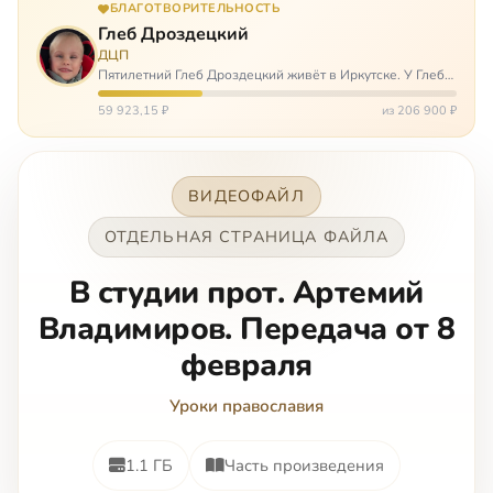
БЛАГОТВОРИТЕЛЬНОСТЬ
Глеб Дроздецкий
ДЦП
Пятилетний Глеб Дроздецкий живёт в Иркутске. У Глеба
ДЦП из-за перенесённого в младенчестве менингита,
но его положение осложняется эпилепсией, с которой
59 923,15 ₽
из 206 900 ₽
долгое время была невозмож…
ВИДЕОФАЙЛ
ОТДЕЛЬНАЯ СТРАНИЦА ФАЙЛА
В студии прот. Артемий
Владимиров. Передача от 8
февраля
Уроки православия
1.1 ГБ
Часть произведения