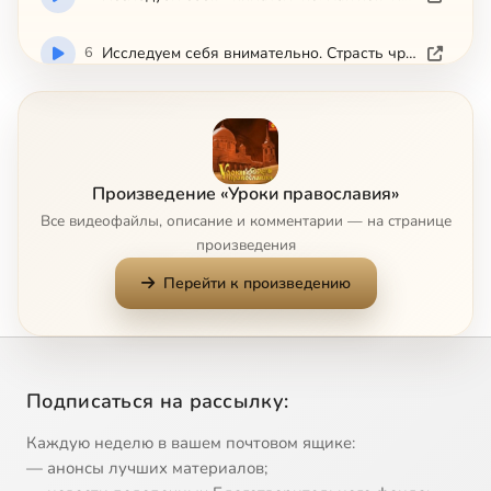
6
Исследуем себя внимательно. Страсть чревоугодия
7
Исследуем себя внимательно. Страсть гнева
8
Исследуем себя внимательно. Страсть сребролюбия
Произведение «Уроки православия»
Все видеофайлы, описание и комментарии — на странице
9
Как бороться со страстью тщеславия
произведения
Перейти к произведению
10
Как правильно принимать подарки
11
Как в наши дни почитают святителя Николая. Часть 1
Подписаться на рассылку:
12
Как в наши дни почитают святителя Николая. Часть 2
Каждую неделю в вашем почтовом ящике:
13
Как выбрать книги для чтения. Часть 2
— анонсы лучших материалов;