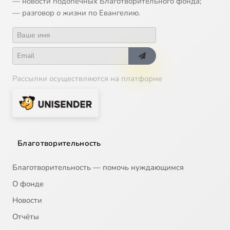
— новости подопечных Благотворительного фонда;
— разговор о жизни по Евангелию.
14
Крест Христов в жизни подвижниц
15
Милостыня и десятина
16
Миссионерский институт при Ново-Тихвинском монастыре
Рассылки осуществляются на платформе
17
Миссионерское служение
18
Нравственные основы семейной жизни
Благотворительность
19
Встреча прот. Аркадия Шатова с сестрами милосердия в Екатеринбурге
Благотворительность — помочь нуждающимся
20
Зачем нужны храмы. Часть 1
О фонде
Новости
21
Зачем нужны храмы. Часть 2
Отчёты