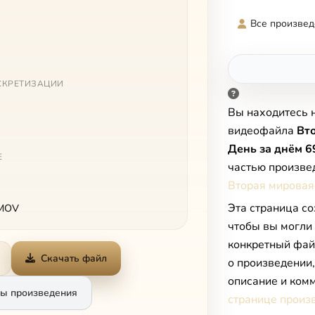
Все произвед
СКРЕТИЗАЦИИ
Вы находитесь 
видеофайла
Вт
День за днём 6
Е
частью произве
Вторая мировая
Эта страница со
 MOV
чтобы вы могли
конкретный фай
Скачать файл
о произведении
описание и комм
ы произведения
странице произ