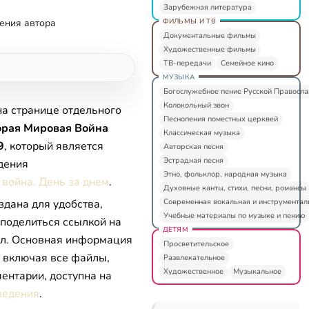
Зарубежная литература
ФИЛЬМЫ И ТВ
ения автора
Документальные фильмы
Художественные фильмы
ТВ-передачи
Семейное кино
МУЗЫКА
Богослужебное пение Русской Правосл
Колокольный звон
на странице отдельного
Песнопения поместных церквей
орая Мировая Война
Классическая музыка
9
, который является
Авторская песня
Эстрадная песня
дения
Этно, фольклор, народная музыка
 война. День за днем
.
Духовные канты, стихи, песни, романсы
Современная вокальная и инструментал
здана для удобства,
Учебные материалы по музыке и пению
 поделиться ссылкой на
ДЕТЯМ
л. Основная информация
Просветительское
, включая все файлы,
Развлекательное
Художественное
Музыкальное
ентарии, доступна на
ведения
.