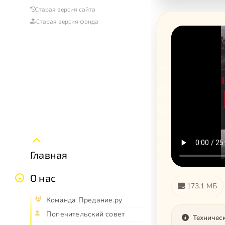
Старая версия сайта
Старая версия фонда
Главная
О нас
173.1 МБ
Команда Предание.ру
Попечительский совет
Техничес