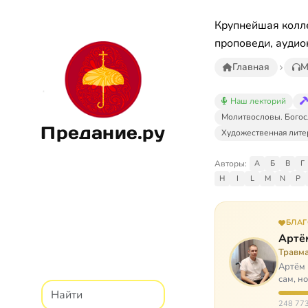
Крупнейшая колле
проповеди, аудио
Главная
М
Наш лекторий
Молитвословы. Богос
Предание.ру
Художественная лите
Авторы:
А
Б
В
Г
H
I
L
M
N
P
БЛА
Артё
Травм
Артём 
сам, н
И кр…
248 773