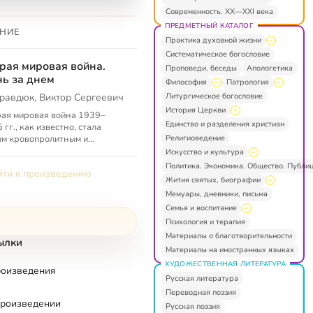
Современность. XX—XXI века
ПРЕДМЕТНЫЙ КАТАЛОГ
НИЕ
Практика духовной жизни
Систематическое богословие
рая мировая война.
Проповеди, беседы
Апологетика
ь за днем
Философия
Патрология
Литургическое богословие
равдюк, Виктор Сергеевич
История Церкви
ая мировая война 1939–
Единство и разделения христиан
 гг., как известно, стала
Религиоведение
м кровопролитным и
рецедентным по жестокости
Искусство и культура
ным конфликтом в истории
Политика. Экономика. Общество. Публи
ти к произведению
вечества...
Жития святых, биографии
Мемуары, дневники, письма
Семья и воспитание
Психология и терапия
Материалы о благотворительности
ылки
Материалы на иностранных языках
ХУДОЖЕСТВЕННАЯ ЛИТЕРАТУРА
роизведения
Русская литература
Переводная поэзия
произведении
Русская поэзия