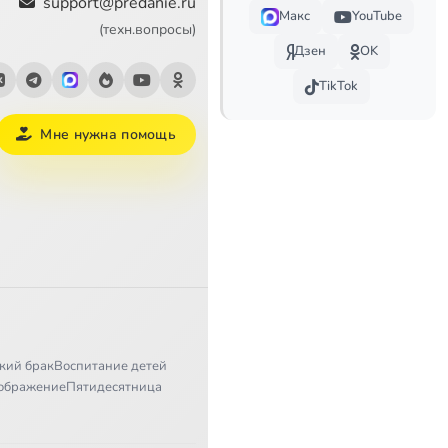
support@predanie.ru
Макс
YouTube
(техн.вопросы)
Дзен
OK
TikTok
Мне нужна помощь
кий брак
Воспитание детей
ображение
Пятидесятница