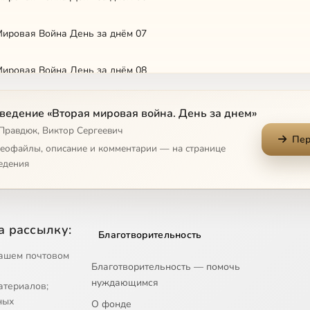
Мировая Война День за днём 07
Мировая Война День за днём 08
Мировая Война День за днём 09
ведение «Вторая мировая война. День за днем»
 Правдюк, Виктор Сергеевич
Пер
Мировая Война День за днём 10
деофайлы, описание и комментарии — на странице
едения
Мировая Война День за днём 11
Мировая Война День за днём 12
а рассылку:
Благотворительность
Мировая Война День за днём 13
ашем почтовом
Благотворительность — помочь
нуждающимся
атериалов;
Мировая Война День за днём 14
ных
О фонде