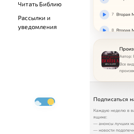
Читать Библию
7
Вторая 
Рассылки и
уведомления
8
Вторая 
9
Вторая 
Произ
Автор:
10
Вторая 
Все ви
произв
11
Вторая 
12
Вторая 
Подписаться н
13
Вторая 
Каждую неделю в в
ящике:
— анонсы лучших м
14
Вторая 
— новости подопеч