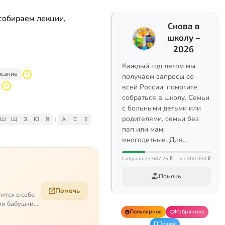
собираем лекции,
Снова в
школу –
2026
Каждый год летом мы
исание
получаем запросы со
всей России: помогите
собраться в школу. Семьи
с больными детьми или
родителями, семьи без
Ш
Щ
Э
Ю
Я
|
A
C
E
пап или мам,
многодетные. Для…
Собрано 77 687,26 ₽
из 300 000 ₽
Помочь
Помочь
ится о себе
ии бабушки.
Популярное
Избранное
Позже