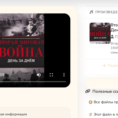
ПРОИЗВЕДЕ
Вто
Ден
П
Втор
1945
самы
бесп
воен
Перей
чело
Полезные сс
Все файлы п
кая информация
Этот файл в 