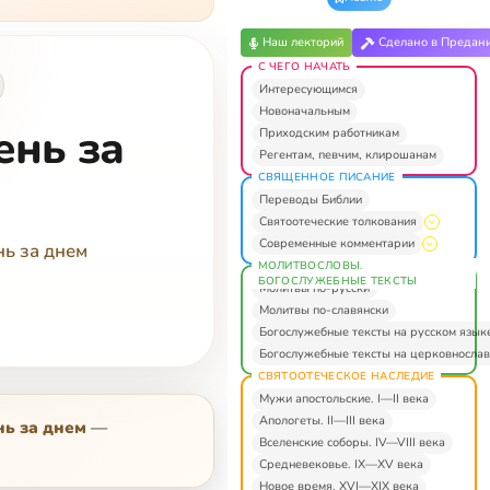
Наш лекторий
Сделано в Предан
С ЧЕГО НАЧАТЬ
Интересующимся
Новоначальным
ень за
Приходским работникам
Регентам, певчим, клирошанам
СВЯЩЕННОЕ ПИСАНИЕ
Переводы Библии
Святоотеческие толкования
Современные комментарии
нь за днем
МОЛИТВОСЛОВЫ.
БОГОСЛУЖЕБНЫЕ ТЕКСТЫ
Молитвы по-русски
Молитвы по-славянски
Богослужебные тексты на русском язык
Богослужебные тексты на церковнослав
СВЯТООТЕЧЕСКОЕ НАСЛЕДИЕ
Мужи апостольские. I—II века
Апологеты. II—III века
нь за днем
—
Вселенские соборы. IV—VIII века
Средневековье. IX—XV века
Новое время. XVI—XIX века