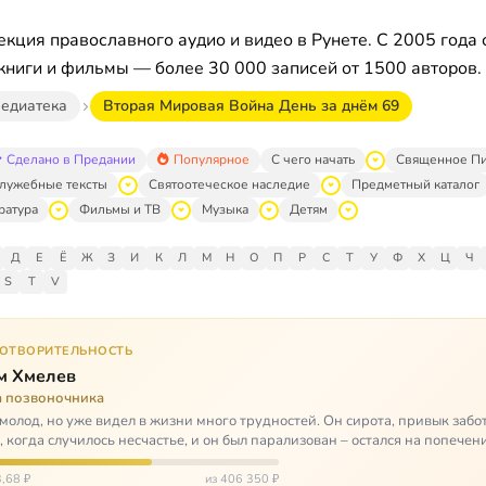
кция православного аудио и видео в Рунете. С 2005 года 
книги и фильмы — более 30 000 записей от 1500 авторов.
едиатека
Вторая Мировая Война День за днём 69
Сделано в Предании
Популярное
С чего начать
Священное П
лужебные тексты
Святоотеческое наследие
Предметный каталог
ратура
Фильмы и ТВ
Музыка
Детям
Д
Е
Ё
Ж
З
И
К
Л
М
Н
О
П
Р
С
Т
У
Ф
Х
Ц
Ч
S
T
V
ГОТВОРИТЕЛЬНОСТЬ
м Хмелев
а позвоночника
молод, но уже видел в жизни много трудностей. Он сирота, привык забот
о, когда случилось несчастье, и он был парализован – остался на попечен
,68 ₽
из 406 350 ₽