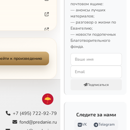
почтовом ящике:
— анонсы лучших
материалов;
— разговор о жизни по
Евангелию;
— новости подопечных
Благотворительного
фонда.
ейти к произведению
Подписаться
+7 (495) 722-92-79
Следите за нами
fond@predanie.ru
VK
Telegram