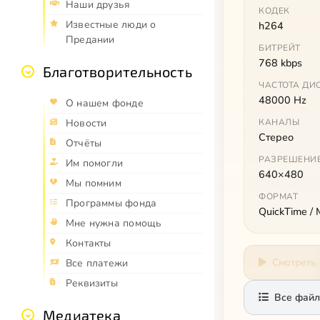
Наши друзья
КОДЕК
Известные люди о
h264
Предании
БИТРЕЙТ
768 kbps
Благотворительность
ЧАСТОТА ДИ
48000 Hz
О нашем фонде
КАНАЛЫ
Новости
Стерео
Отчёты
РАЗРЕШЕНИ
Им помогли
640×480
Мы помним
ФОРМАТ
Программы фонда
QuickTime /
Мне нужна помощь
Контакты
Смотреть
Все платежи
Реквизиты
Все файл
Медиатека